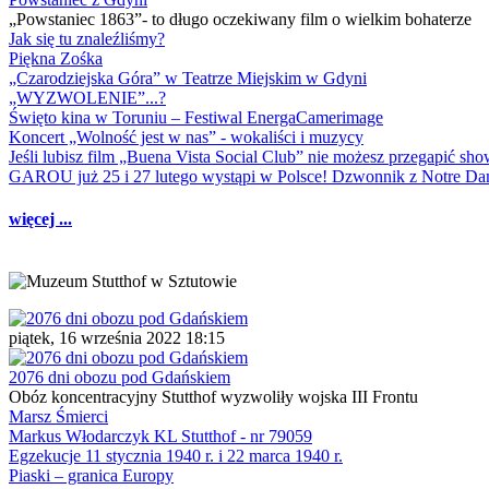
„Powstaniec 1863”- to długo oczekiwany film o wielkim bohaterze
Jak się tu znaleźliśmy?
Piękna Zośka
„Czarodziejska Góra” w Teatrze Miejskim w Gdyni
„WYZWOLENIE”...?
Święto kina w Toruniu – Festiwal EnergaCamerimage
Koncert „Wolność jest w nas” - wokaliści i muzycy
Jeśli lubisz film „Buena Vista Social Club” nie możesz przegapić s
GAROU już 25 i 27 lutego wystąpi w Polsce! Dzwonnik z Notre 
więcej ...
piątek, 16 września 2022 18:15
2076 dni obozu pod Gdańskiem
Obóz koncentracyjny Stutthof wyzwoliły wojska III Frontu
Marsz Śmierci
Markus Włodarczyk KL Stutthof - nr 79059
Egzekucje 11 stycznia 1940 r. i 22 marca 1940 r.
Piaski – granica Europy