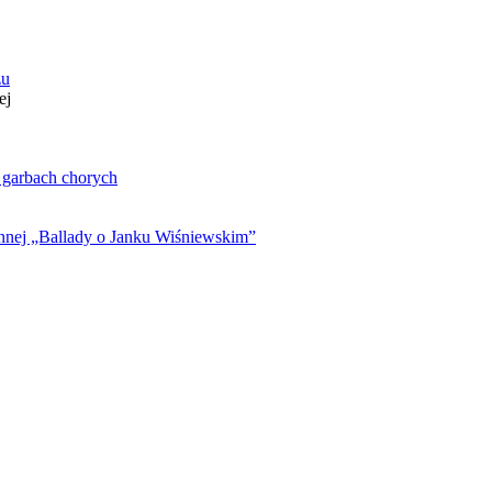
zu
ej
. garbach chorych
ynnej „Ballady o Janku Wiśniewskim”