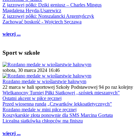
Z jazzowej półki: Dziki geniusz – Charles Mingus
Magdalena Heyda-Usarewicz
Z jazzowej półki: Nonszalancki Argentyńczyk
Zachować boskość - Wojciech Sęczawa
więcej ...
Sport w szkole
sobota, 30 marca 2024 16:46
Rozdano medale w wioślarstwie halowym
22 marca w hali sportowej Szkoły Podstawowej 94 po raz kolejny
Wielkanocny Turniej Piłki Siatkowej ,,szóstek mieszanych”
Ostatni akcent w piłce ręcznej
Przed wiosenną rundą „Czwartków lekkoatletycznych”
Rozdano medale w mini piłce ręcznej
Koszykarskie złota ponownie dla SMS Marcina Gortata
Licealna siatkówka chłopców ma finiszu
więcej ...