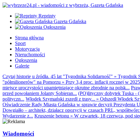
Reprinty
Gazeta Gdańska
Ogłoszenia
Strona główna
Sport
Motoryzacja
Nieruchomości
Ogłoszenia
Galerie
Czytaj historię u źródła. 45 lat "Tygodnika Solidarność"
»
Tygodnik S
"półmilionerów" na Pomorzu
»
Przy 3,4 proc. inflacji rocznej w 20
miejsce uroczystości upamiętniające okrutne zbrodnie na polsk...
Praw
przed powołaniem Jolanty Sobieran...
(PO)lityczny dobytek Tuska - (K
polityczn...
Włodek Szymański zszedł z trasy...
»
Odszedł Włodek Szy
Oświadczenie Rady Miasta Gdańska w sprawie decyzji Prezydenta U
Dowgiałło – architekt, działacz opozycji w czasach PRL, współtwórca 
Wydarzenie z...
Kruszenie betonu
»
W czwartek, 18 czerwca, pod sie
Wiadomości