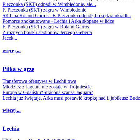
Pieczonka (SKT) odpadł w Wimbledonie, ale...
F. Pieczonka (SKT) zagra w Wimbledonie
SKT na Roland Garros - F. Pieczonka odpadł, bo sędzia ukradł...
Pomorze znokautowane - Lechia i Arka skopane w lidze
F. Pieczonka (SKT) zagra w Roland Garros
Z różnych boisk i stadionów Jerzego Geberta
Jacek...
więcej ...
Piłka w grze
Transferowa ofensywa w Lechii trwa
Młodzież z Jaguara nie zostaje w Trójmieście
Europa w Gdańsku*Stracona szansa Jaguara?
Lechia już świętuje, Arka musi postawić kropkę nad i, jubileusz Bud
więcej ...
Lechia