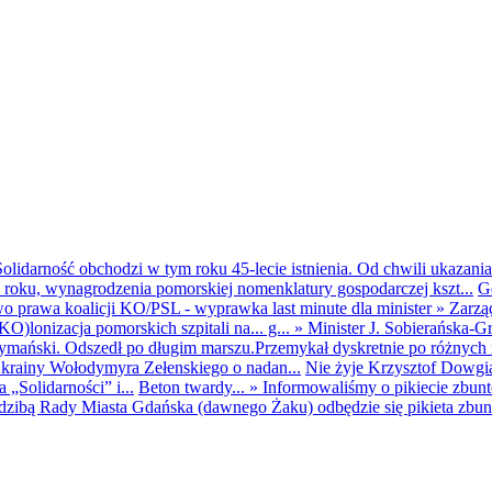
olidarność obchodzi w tym roku 45-lecie istnienia. Od chwili ukazania
25 roku, wynagrodzenia pomorskiej nomenklatury gospodarczej kszt...
G
o prawa koalicji KO/PSL - wyprawka last minute dla minister
»
Zarzą
O)lonizacja pomorskich szpitali na... g...
»
Minister J. Sobierańska-G
mański. Odszedł po długim marszu.Przemykał dyskretnie po różnych r
krainy Wołodymyra Zełenskiego o nadan...
Nie żyje Krzysztof Dowgiał
„Solidarności” i...
Beton twardy...
»
Informowaliśmy o pikiecie zbu
dzibą Rady Miasta Gdańska (dawnego Żaku) odbędzie się pikieta zbun