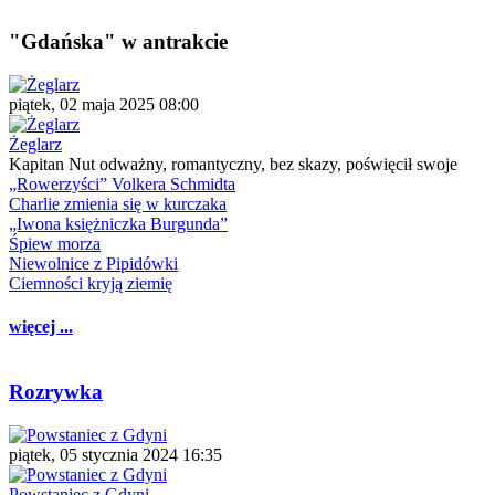
"Gdańska" w antrakcie
piątek, 02 maja 2025 08:00
Żeglarz
Kapitan Nut odważny, romantyczny, bez skazy, poświęcił swoje
„Rowerzyści” Volkera Schmidta
Charlie zmienia się w kurczaka
„Iwona księżniczka Burgunda”
Śpiew morza
Niewolnice z Pipidówki
Ciemności kryją ziemię
więcej ...
Rozrywka
piątek, 05 stycznia 2024 16:35
Powstaniec z Gdyni