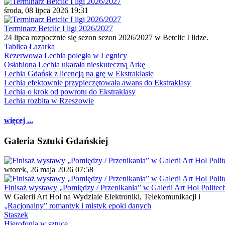
środa, 08 lipca 2026 19:31
Terminarz Betclic I ligi 2026/2027
24 lipca rozpocznie się sezon sezon 2026/2027 w Betclic I lidze.
Tablica Łazarka
Rezerwowa Lechia poległa w Legnicy
Osłabiona Lechia ukarała nieskuteczną Arkę
Lechia Gdańsk z licencją na grę w Ekstraklasie
Lechia efektownie przypieczętowała awans do Ekstraklasy
Lechia o krok od powrotu do Ekstraklasy
Lechia rozbita w Rzeszowie
więcej ...
Galeria Sztuki Gdańskiej
wtorek, 26 maja 2026 07:58
Finisaż wystawy „Pomiędzy / Przenikania” w Galerii Art Hol Politec
W Galerii Art Hol na Wydziale Elektroniki, Telekomunikacji i
„Racjonalny” romantyk i mistyk epoki danych
Staszek
Hierofonia w sztuce