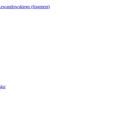
Lewandowskiego (fragment)
sku