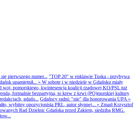
 się pierwszego numer...
"TOP 20" w enklawie Tuska - przybywa
dańsk upamiętnił...
»
W sobotę i w niedzielę w Gdańsku miały
d woj. pomorskiego, kwintesencja koalicji rządowej KO/PSL tuż
renda, formalnie bezpartyjna, to krew z krwi (PO)morskiej kultury
edakcjach, gdańs...
Gdańscy radni: "nie" dla honorowania UPA
»
ło, wybitny opozycjonista PRL, autor słynnej...
»
Zmarł Krzysztof
ntowanych Rad Dzielnic Gdańska przed Żakiem, siedzibą RMG.
tow...