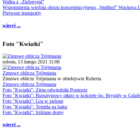
Walka z „Zielonymi”
Wspomnienia więźnia obozu koncentracyjnego „Stutthof” Wacława 
Pierwsze transporty
więcej ...
Foto "Kwiatki"
sobota, 13 lutego 2021 11:08
Zimowe oblicza Trójmiasta
Zimowe oblicze Trójmiasta w obiektywie Roberta
Zimowe oblicza Trójmiasta
Foto "Kwiatki": Zima odwiedziła Pomorze
Foto "Kwiatki": Bursztynowy ołtarz w kościele św. Brygidy w Gdań
Foto "Kwiatki": Gra w zielone
Foto "Kwiatki": Temida na haku
Foto "Kwiatki": Szklane domy
więcej ...