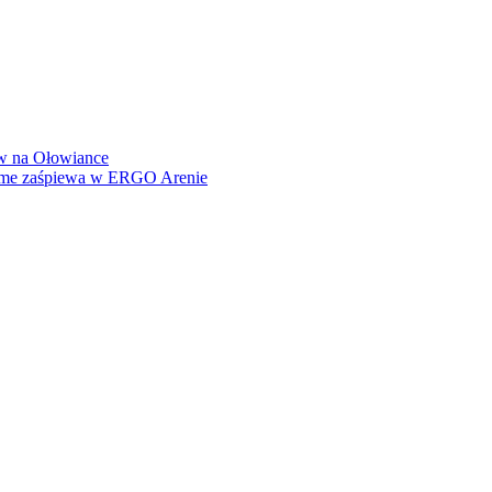
how na Ołowiance
Dame zaśpiewa w ERGO Arenie