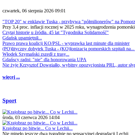
czwartek, 06 sierpnia 2026 09:01
"TOP 20" w enklawie Tuska - przybywa "półmilionerów" na Pomor
Przy 3,4 proc. inflacji rocznej w 2025 roku, wynagrodzenia pomorski
Czytaj historię u źródła. 45 lat "Tygodnika Solidarność"
Gdańsk upamiętnił...
Prawo prawa koalicji KO/PSL - wyprawka last minute dla minister
(PO)lityczny dobytek Tuska - (KO)lonizacja pomorskich szpitali na..
Włodek Szymański zszedł z trasy...
Gdańscy radni: "nie" dla honorowania UPA
Nie żyje Krzysztof Dowgiałło, wybitny opozycjonista PRL, autor sł
więcej ...
Sport
środa, 03 czerwca 2026 14:04
Krajobraz po bitwie... Co w Lechii...
Nie minęło jeszcze dwa tygodnie po sensacyjnej degradacji Lechii