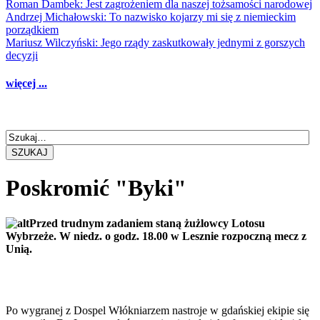
Roman Dambek: Jest zagrożeniem dla naszej tożsamości narodowej
Andrzej Michałowski: To nazwisko kojarzy mi się z niemieckim
porządkiem
Mariusz Wilczyński: Jego rządy zaskutkowały jednymi z gorszych
decyzji
więcej ...
SZUKAJ
Poskromić "Byki"
Przed trudnym zadaniem staną żużlowcy Lotosu
Wybrzeże. W niedz. o godz. 18.00 w Lesznie rozpoczną mecz z
Unią.
Po wygranej z Dospel Włókniarzem nastroje w gdańskiej ekipie się