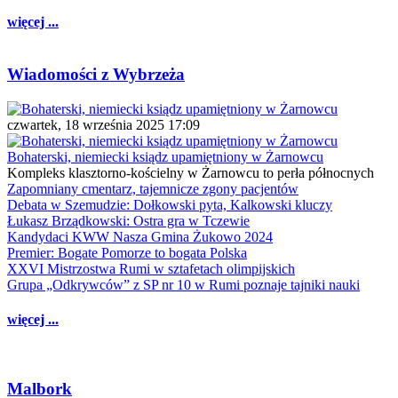
więcej ...
Wiadomości z Wybrzeża
czwartek, 18 września 2025 17:09
Bohaterski, niemiecki ksiądz upamiętniony w Żarnowcu
Kompleks klasztorno-kościelny w Żarnowcu to perła północnych
Zapomniany cmentarz, tajemnicze zgony pacjentów
Debata w Szemudzie: Dołkowski pyta, Kalkowski kluczy
Łukasz Brządkowski: Ostra gra w Tczewie
Kandydaci KWW Nasza Gmina Żukowo 2024
Premier: Bogate Pomorze to bogata Polska
XXVI Mistrzostwa Rumi w sztafetach olimpijskich
Grupa „Odkrywców” z SP nr 10 w Rumi poznaje tajniki nauki
więcej ...
Malbork