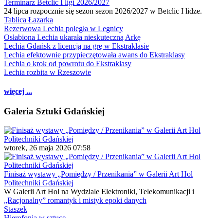
Terminarz Betclic I ligi 2026/2027
24 lipca rozpocznie się sezon sezon 2026/2027 w Betclic I lidze.
Tablica Łazarka
Rezerwowa Lechia poległa w Legnicy
Osłabiona Lechia ukarała nieskuteczną Arkę
Lechia Gdańsk z licencją na grę w Ekstraklasie
Lechia efektownie przypieczętowała awans do Ekstraklasy
Lechia o krok od powrotu do Ekstraklasy
Lechia rozbita w Rzeszowie
więcej ...
Galeria Sztuki Gdańskiej
wtorek, 26 maja 2026 07:58
Finisaż wystawy „Pomiędzy / Przenikania” w Galerii Art Hol
Politechniki Gdańskiej
W Galerii Art Hol na Wydziale Elektroniki, Telekomunikacji i
„Racjonalny” romantyk i mistyk epoki danych
Staszek
Hierofonia w sztuce