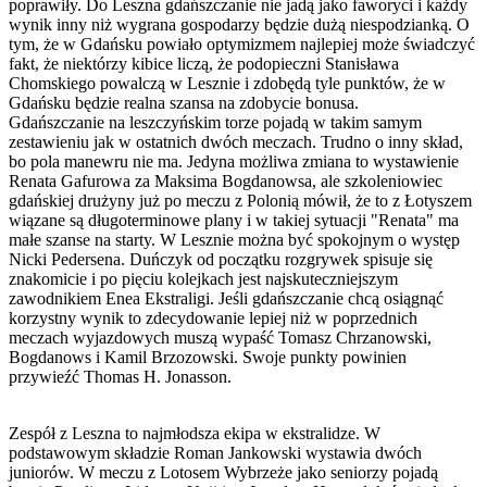
poprawiły. Do Leszna gdańszczanie nie jadą jako faworyci i każdy
wynik inny niż wygrana gospodarzy będzie dużą niespodzianką. O
tym, że w Gdańsku powiało optymizmem najlepiej może świadczyć
fakt, że niektórzy kibice liczą, że podopieczni Stanisława
Chomskiego powalczą w Lesznie i zdobędą tyle punktów, że w
Gdańsku będzie realna szansa na zdobycie bonusa.
Gdańszczanie na leszczyńskim torze pojadą w takim samym
zestawieniu jak w ostatnich dwóch meczach. Trudno o inny skład,
bo pola manewru nie ma. Jedyna możliwa zmiana to wystawienie
Renata Gafurowa za Maksima Bogdanowsa, ale szkoleniowiec
gdańskiej drużyny już po meczu z Polonią mówił, że to z Łotyszem
wiązane są długoterminowe plany i w takiej sytuacji "Renata" ma
małe szanse na starty. W Lesznie można być spokojnym o występ
Nicki Pedersena. Duńczyk od początku rozgrywek spisuje się
znakomicie i po pięciu kolejkach jest najskuteczniejszym
zawodnikiem Enea Ekstraligi. Jeśli gdańszczanie chcą osiągnąć
korzystny wynik to zdecydowanie lepiej niż w poprzednich
meczach wyjazdowych muszą wypaść Tomasz Chrzanowski,
Bogdanows i Kamil Brzozowski. Swoje punkty powinien
przywieźć Thomas H. Jonasson.
Zespół z Leszna to najmłodsza ekipa w ekstralidze. W
podstawowym składzie Roman Jankowski wystawia dwóch
juniorów. W meczu z Lotosem Wybrzeże jako seniorzy pojadą