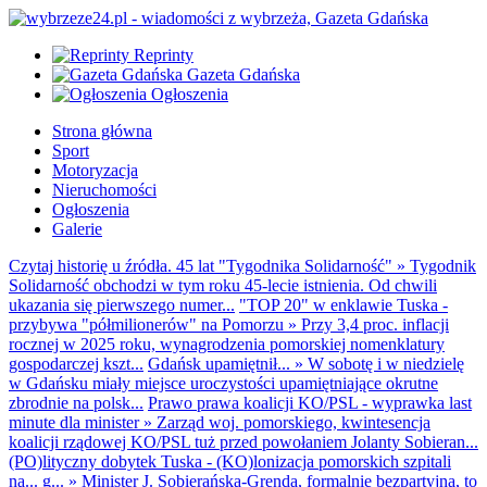
Reprinty
Gazeta Gdańska
Ogłoszenia
Strona główna
Sport
Motoryzacja
Nieruchomości
Ogłoszenia
Galerie
Czytaj historię u źródła. 45 lat "Tygodnika Solidarność"
»
Tygodnik
Solidarność obchodzi w tym roku 45-lecie istnienia. Od chwili
ukazania się pierwszego numer...
"TOP 20" w enklawie Tuska -
przybywa "półmilionerów" na Pomorzu
»
Przy 3,4 proc. inflacji
rocznej w 2025 roku, wynagrodzenia pomorskiej nomenklatury
gospodarczej kszt...
Gdańsk upamiętnił...
»
W sobotę i w niedzielę
w Gdańsku miały miejsce uroczystości upamiętniające okrutne
zbrodnie na polsk...
Prawo prawa koalicji KO/PSL - wyprawka last
minute dla minister
»
Zarząd woj. pomorskiego, kwintesencja
koalicji rządowej KO/PSL tuż przed powołaniem Jolanty Sobieran...
(PO)lityczny dobytek Tuska - (KO)lonizacja pomorskich szpitali
na... g...
»
Minister J. Sobierańska-Grenda, formalnie bezpartyjna, to