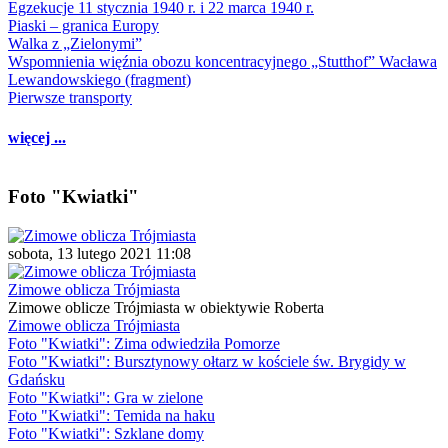
Egzekucje 11 stycznia 1940 r. i 22 marca 1940 r.
Piaski – granica Europy
Walka z „Zielonymi”
Wspomnienia więźnia obozu koncentracyjnego „Stutthof” Wacława
Lewandowskiego (fragment)
Pierwsze transporty
więcej ...
Foto "Kwiatki"
sobota, 13 lutego 2021 11:08
Zimowe oblicza Trójmiasta
Zimowe oblicze Trójmiasta w obiektywie Roberta
Zimowe oblicza Trójmiasta
Foto "Kwiatki": Zima odwiedziła Pomorze
Foto "Kwiatki": Bursztynowy ołtarz w kościele św. Brygidy w
Gdańsku
Foto "Kwiatki": Gra w zielone
Foto "Kwiatki": Temida na haku
Foto "Kwiatki": Szklane domy