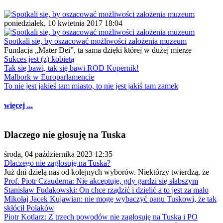
poniedziałek, 10 kwietnia 2017 18:04
Spotkali się, by oszacować możliwości założenia muzeum
Fundacja „Mater Dei”, ta sama dzięki której w dużej mierze
Sukces jest (z) kobietą
Tak się bawi, tak się bawi ROD Kopernik!
Malbork w Europarlamencie
To nie jest jakieś tam miasto, to nie jest jakiś tam zamek
więcej ...
Dlaczego nie głosuję na Tuska
środa, 04 października 2023 12:35
Dlaczego nie zagłosuję na Tuska?
Już dni dzielą nas od kolejnych wyborów. Niektórzy twierdzą, że
Prof. Piotr Czauderna: Nie akceptuję, gdy gardzi się słabszym
Stanisław Fudakowski: On chce rządzić i dzielić a to jest za mało
Mikołaj Jacek Kujawian: nie mogę wybaczyć panu Tuskowi, że tak
skłócił Polaków
Piotr Kotlarz: Z trzech powodów nie zagłosuję na Tuska i PO