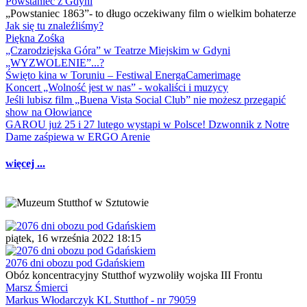
Powstaniec z Gdyni
„Powstaniec 1863”- to długo oczekiwany film o wielkim bohaterze
Jak się tu znaleźliśmy?
Piękna Zośka
„Czarodziejska Góra” w Teatrze Miejskim w Gdyni
„WYZWOLENIE”...?
Święto kina w Toruniu – Festiwal EnergaCamerimage
Koncert „Wolność jest w nas” - wokaliści i muzycy
Jeśli lubisz film „Buena Vista Social Club” nie możesz przegapić
show na Ołowiance
GAROU już 25 i 27 lutego wystąpi w Polsce! Dzwonnik z Notre
Dame zaśpiewa w ERGO Arenie
więcej ...
piątek, 16 września 2022 18:15
2076 dni obozu pod Gdańskiem
Obóz koncentracyjny Stutthof wyzwoliły wojska III Frontu
Marsz Śmierci
Markus Włodarczyk KL Stutthof - nr 79059