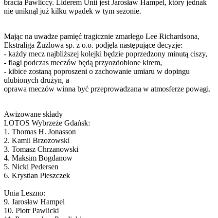
bracia Pawliccy. Liderem Unii jest Jarosław Hampel, który jednak
nie uniknął już kilku wpadek w tym sezonie.
Mając na uwadze pamięć tragicznie zmarłego Lee Richardsona,
Ekstraliga Żużlowa sp. z o.o. podjęła następujące decyzje:
- każdy mecz najbliższej kolejki będzie poprzedzony minutą ciszy,
- flagi podczas meczów będą przyozdobione kirem,
- kibice zostaną poproszeni o zachowanie umiaru w dopingu
ulubionych drużyn, a
oprawa meczów winna być przeprowadzana w atmosferze powagi.
Awizowane składy
LOTOS Wybrzeże Gdańsk:
1. Thomas H. Jonasson
2. Kamil Brzozowski
3. Tomasz Chrzanowski
4. Maksim Bogdanow
5. Nicki Pedersen
6. Krystian Pieszczek
Unia Leszno:
9. Jarosław Hampel
10. Piotr Pawlicki