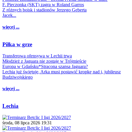
F. Pieczonka (SKT) zagra w Roland Garros
Z różnych boisk i stadionów Jerzego Geberta
Jacek...
więcej ...
Piłka w grze
Transferowa ofensywa w Lechii trwa
Młodzież z Jaguara nie zostaje w Trójmieście
Europa w Gdańsku*Stracona szansa Jaguara?
Lechia już świętuje, Arka musi postawić kropkę nad i, jubileusz
Budziwojskiego
więcej ...
Lechia
środa, 08 lipca 2026 19:31