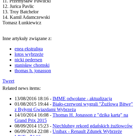
11. Przemysław Pawlicki
12. Jurica Pavlic
13. Troy Batchelor
14. Kamil Adamczewski
Tomasz Łunkiewicz
Inne artykuły związane z:
enea ekstraliga
lotos wybrzeże
nicki pedersen
stanisław chomski
thomas h. jonasson
Tweet
Related news items:
13/08/2016 18:16
-
IMME odwołane - aktualizacja
01/08/2015 19:44
-
Biało-czerwoni wygrali "Żużlową Bitwę"
z Byłymi Gwiazdami Wybrzeża
14/10/2014 16:08
-
Thomas H. Jonasson z "dziką kartą" na
Grand Prix 2015
08/09/2014 15:23
-
Niechlubny rekord gdańskich żużlowców
06/09/2014 22:08
-
Unibax - Renault Zdunek Wybrzeże