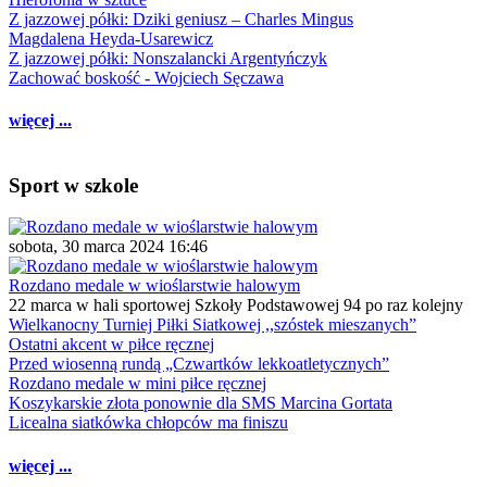
Z jazzowej półki: Dziki geniusz – Charles Mingus
Magdalena Heyda-Usarewicz
Z jazzowej półki: Nonszalancki Argentyńczyk
Zachować boskość - Wojciech Sęczawa
więcej ...
Sport w szkole
sobota, 30 marca 2024 16:46
Rozdano medale w wioślarstwie halowym
22 marca w hali sportowej Szkoły Podstawowej 94 po raz kolejny
Wielkanocny Turniej Piłki Siatkowej ,,szóstek mieszanych”
Ostatni akcent w piłce ręcznej
Przed wiosenną rundą „Czwartków lekkoatletycznych”
Rozdano medale w mini piłce ręcznej
Koszykarskie złota ponownie dla SMS Marcina Gortata
Licealna siatkówka chłopców ma finiszu
więcej ...