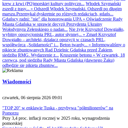
krew z krwi (PO)morskiej kultury polityczn...
Włodek Szymański
zszedł z trasy...
»
Odszedł Włodek Szymański. Odszedł po długim
marszu.Przemykał dyskretnie po różnych redakcjach, gdańs...
Gdańscy radni: "nie" dla honorowania UPA
»
Oświadczenie Rady
Miasta Gdańska w sprawie decyzji Prezydenta Ukrainy
Wołodymyra Zełenskiego o nadan...
Nie żyje Krzysztof Dowgiałło,
wybitny opozycjonista PRL, autor słynnej...
»
Zmarł Krzysztof
Dowgiałło – architekt, działacz opozycji w czasach PRL,
współtwórca „Solidarności” i...
Beton twardy...
»
Informowaliśmy o
pikiecie zbuntowanych Rad Dzielnic Gdańska przed Żakiem,
siedzibą RMG. Wydarzenie z...
Kruszenie betonu
»
W czwartek, 18
czerwca, pod siedzibą Rady Miasta Gdańska (dawnego Żaku)
odbędzie się pikieta zbuntow...
Wiadomości
czwartek, 06 sierpnia 2026 09:01
"TOP 20" w enklawie Tuska - przybywa "półmilionerów" na
Pomorzu
Przy 3,4 proc. inflacji rocznej w 2025 roku, wynagrodzenia
pomorskiej