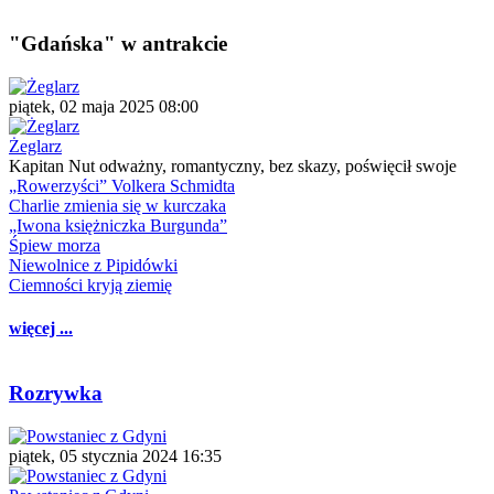
"Gdańska" w antrakcie
piątek, 02 maja 2025 08:00
Żeglarz
Kapitan Nut odważny, romantyczny, bez skazy, poświęcił swoje
„Rowerzyści” Volkera Schmidta
Charlie zmienia się w kurczaka
„Iwona księżniczka Burgunda”
Śpiew morza
Niewolnice z Pipidówki
Ciemności kryją ziemię
więcej ...
Rozrywka
piątek, 05 stycznia 2024 16:35