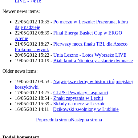
LIVE - 74:16
Newer news items:
22/05/2012 10:35
-
Po meczu w Lesznie: Przegrana, która
daje nadzieję
22/05/2012 08:39
-
Finał Energa Basket Cup w ERGO
Arenie
21/05/2012 18:27
-
Pierwszy mecz finału TBL dla Asseco
Prokomu - wynik
20/05/2012 15:22
-
Unia Leszno - Lotos Wybrzeże LIVE
19/05/2012 10:19
-
Biali kontra Niebiescy - starcie dwunaste
Older news items:
19/05/2012 09:53
-
Największe derby w historii trójmiejskiej
koszykówki
17/05/2012 13:25
-
GLPS: Pewniacy i aspiranci
16/05/2012 18:54
-
Znaki zapytania w Lechii
16/05/2012 15:39
-
Składy na mecz w Lesznie
16/05/2012 14:11
-
Dzikowski zwolniony w Lublinie
Poprzednia strona
Następna strona
Dodaj komentarz