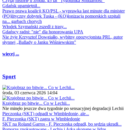
Czytaj historię u źródła. 45 lat "Tygodnika Solidarność"
Gdańsk upamiętnił...
Prawo prawa koalicji KO/PSL - wyprawka last minute dla minister
(PO)lityczny dobytek Tuska - (KO)lonizacja pomorskich szpitali
na... garbach chorych
Włodek Szymański zszedł z trasy...
Gdańscy radni: "nie" dla honorowania UPA
Nie żyje Krzysztof Dowgiałło, wybitny opozycjonista PRL, autor
słynnej „Ballady o Janku Wiśniewskim”
więcej ...
Sport
środa, 03 czerwca 2026 14:04
Krajobraz po bitwie... Co w Lechii...
Nie minęło jeszcze dwa tygodnie po sensacyjnej degradacji Lechii
Pieczonka (SKT) odpadł w Wimbledonie, ale...
F. Pieczonka (SKT) zagra w Wimbledonie
SKT na Roland Garros - F. Pieczonka odpadł, bo sędzia ukradł...
Pomorze znokautowane - Lechia i Arka skopane w lidze