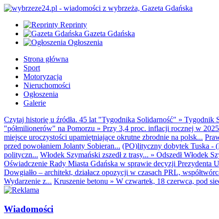
Reprinty
Gazeta Gdańska
Ogłoszenia
Strona główna
Sport
Motoryzacja
Nieruchomości
Ogłoszenia
Galerie
Czytaj historię u źródła. 45 lat "Tygodnika Solidarność"
»
Tygodnik S
"półmilionerów" na Pomorzu
»
Przy 3,4 proc. inflacji rocznej w 20
miejsce uroczystości upamiętniające okrutne zbrodnie na polsk...
Praw
przed powołaniem Jolanty Sobieran...
(PO)lityczny dobytek Tuska - (K
polityczn...
Włodek Szymański zszedł z trasy...
»
Odszedł Włodek Szy
Oświadczenie Rady Miasta Gdańska w sprawie decyzji Prezydenta U
Dowgiałło – architekt, działacz opozycji w czasach PRL, współtwórca 
Wydarzenie z...
Kruszenie betonu
»
W czwartek, 18 czerwca, pod sie
Wiadomości