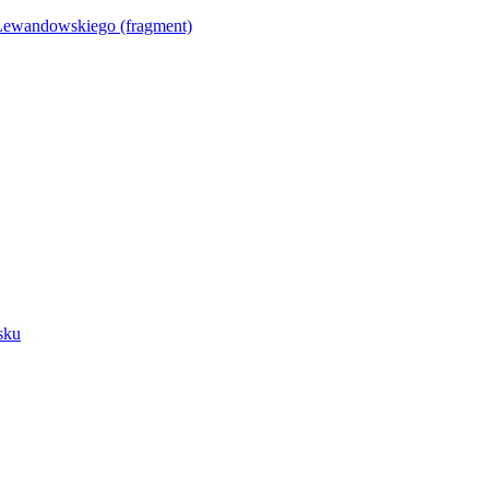
Lewandowskiego (fragment)
sku