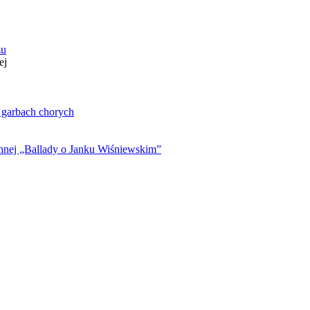
zu
ej
. garbach chorych
ynnej „Ballady o Janku Wiśniewskim”