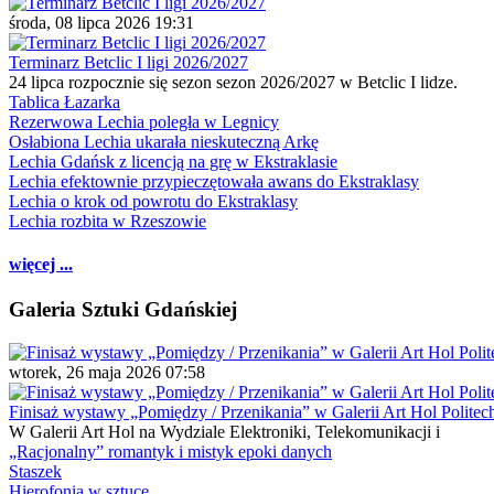
środa, 08 lipca 2026 19:31
Terminarz Betclic I ligi 2026/2027
24 lipca rozpocznie się sezon sezon 2026/2027 w Betclic I lidze.
Tablica Łazarka
Rezerwowa Lechia poległa w Legnicy
Osłabiona Lechia ukarała nieskuteczną Arkę
Lechia Gdańsk z licencją na grę w Ekstraklasie
Lechia efektownie przypieczętowała awans do Ekstraklasy
Lechia o krok od powrotu do Ekstraklasy
Lechia rozbita w Rzeszowie
więcej ...
Galeria Sztuki Gdańskiej
wtorek, 26 maja 2026 07:58
Finisaż wystawy „Pomiędzy / Przenikania” w Galerii Art Hol Politec
W Galerii Art Hol na Wydziale Elektroniki, Telekomunikacji i
„Racjonalny” romantyk i mistyk epoki danych
Staszek
Hierofonia w sztuce