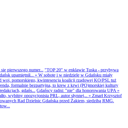
 się pierwszego numer...
"TOP 20" w enklawie Tuska - przybywa
dańsk upamiętnił...
»
W sobotę i w niedzielę w Gdańsku miały
d woj. pomorskiego, kwintesencja koalicji rządowej KO/PSL tuż
renda, formalnie bezpartyjna, to krew z krwi (PO)morskiej kultury
edakcjach, gdańs...
Gdańscy radni: "nie" dla honorowania UPA
»
ło, wybitny opozycjonista PRL, autor słynnej...
»
Zmarł Krzysztof
ntowanych Rad Dzielnic Gdańska przed Żakiem, siedzibą RMG.
tow...