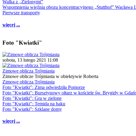
Walka z „Zielonymi”
Wspomnienia więźnia obozu koncentracyjnego „Stutthof” Wacława 
Pierwsze transporty
więcej ...
Foto "Kwiatki"
sobota, 13 lutego 2021 11:08
Zimowe oblicza Trójmiasta
Zimowe oblicze Trójmiasta w obiektywie Roberta
Zimowe oblicza Trójmiasta
Foto "Kwiatki": Zima odwiedziła Pomorze
Foto "Kwiatki": Bursztynowy ołtarz w kościele św. Brygidy w Gdań
Foto "Kwiatki": Gra w zielone
Foto "Kwiatki": Temida na haku
Foto "Kwiatki": Szklane domy
więcej ...