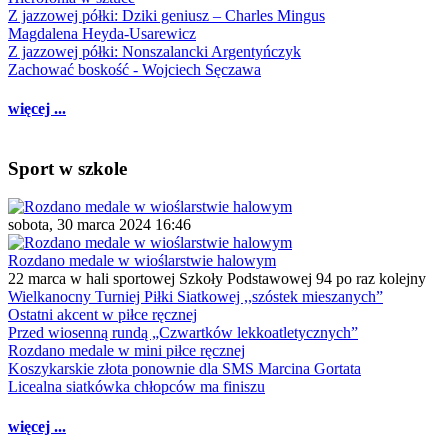
Z jazzowej półki: Dziki geniusz – Charles Mingus
Magdalena Heyda-Usarewicz
Z jazzowej półki: Nonszalancki Argentyńczyk
Zachować boskość - Wojciech Sęczawa
więcej ...
Sport w szkole
sobota, 30 marca 2024 16:46
Rozdano medale w wioślarstwie halowym
22 marca w hali sportowej Szkoły Podstawowej 94 po raz kolejny
Wielkanocny Turniej Piłki Siatkowej ,,szóstek mieszanych”
Ostatni akcent w piłce ręcznej
Przed wiosenną rundą „Czwartków lekkoatletycznych”
Rozdano medale w mini piłce ręcznej
Koszykarskie złota ponownie dla SMS Marcina Gortata
Licealna siatkówka chłopców ma finiszu
więcej ...