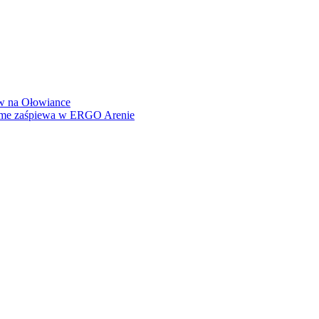
how na Ołowiance
Dame zaśpiewa w ERGO Arenie