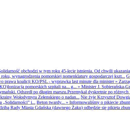
olidarność obchodzi w tym roku 45-lecie istnienia. Od chwili ukazania
25 roku, wynagrodzenia pomorskiej nomenklatury gospodarczej kszt...
G
o prawa koalicji KO/PSL - wyprawka last minute dla minister
»
Zarzą
O)lonizacja pomorskich szpitali na... g...
»
Minister J. Sobierańska-G
mański. Odszedł po długim marszu.Przemykał dyskretnie po różnych r
krainy Wołodymyra Zełenskiego o nadan...
Nie żyje Krzysztof Dowgiał
„Solidarności” i...
Beton twardy...
»
Informowaliśmy o pikiecie zbu
dzibą Rady Miasta Gdańska (dawnego Żaku) odbędzie się pikieta zbun