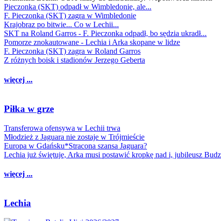
Pieczonka (SKT) odpadł w Wimbledonie, ale...
F. Pieczonka (SKT) zagra w Wimbledonie
Krajobraz po bitwie... Co w Lechii...
SKT na Roland Garros - F. Pieczonka odpadł, bo sędzia ukradł...
Pomorze znokautowane - Lechia i Arka skopane w lidze
F. Pieczonka (SKT) zagra w Roland Garros
Z różnych boisk i stadionów Jerzego Geberta
więcej ...
Piłka w grze
Transferowa ofensywa w Lechii trwa
Młodzież z Jaguara nie zostaje w Trójmieście
Europa w Gdańsku*Stracona szansa Jaguara?
Lechia już świętuje, Arka musi postawić kropkę nad i, jubileusz Bud
więcej ...
Lechia