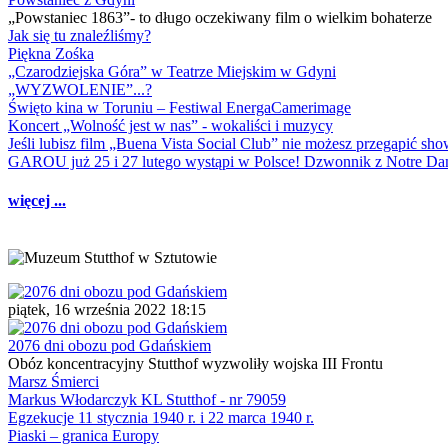
„Powstaniec 1863”- to długo oczekiwany film o wielkim bohaterze
Jak się tu znaleźliśmy?
Piękna Zośka
„Czarodziejska Góra” w Teatrze Miejskim w Gdyni
„WYZWOLENIE”...?
Święto kina w Toruniu – Festiwal EnergaCamerimage
Koncert „Wolność jest w nas” - wokaliści i muzycy
Jeśli lubisz film „Buena Vista Social Club” nie możesz przegapić s
GAROU już 25 i 27 lutego wystąpi w Polsce! Dzwonnik z Notre 
więcej ...
piątek, 16 września 2022 18:15
2076 dni obozu pod Gdańskiem
Obóz koncentracyjny Stutthof wyzwoliły wojska III Frontu
Marsz Śmierci
Markus Włodarczyk KL Stutthof - nr 79059
Egzekucje 11 stycznia 1940 r. i 22 marca 1940 r.
Piaski – granica Europy