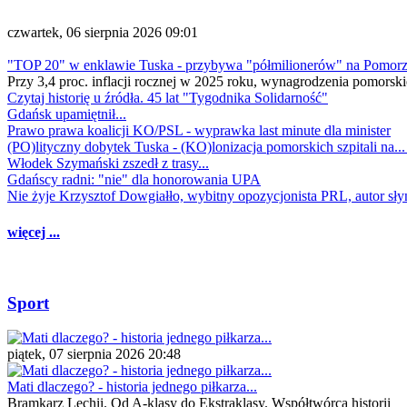
czwartek, 06 sierpnia 2026 09:01
"TOP 20" w enklawie Tuska - przybywa "półmilionerów" na Pomor
Przy 3,4 proc. inflacji rocznej w 2025 roku, wynagrodzenia pomorski
Czytaj historię u źródła. 45 lat "Tygodnika Solidarność"
Gdańsk upamiętnił...
Prawo prawa koalicji KO/PSL - wyprawka last minute dla minister
(PO)lityczny dobytek Tuska - (KO)lonizacja pomorskich szpitali na..
Włodek Szymański zszedł z trasy...
Gdańscy radni: "nie" dla honorowania UPA
Nie żyje Krzysztof Dowgiałło, wybitny opozycjonista PRL, autor sł
więcej ...
Sport
piątek, 07 sierpnia 2026 20:48
Mati dlaczego? - historia jednego piłkarza...
Bramkarz Lechii. Od A-klasy do Ekstraklasy. Współtwórca historii