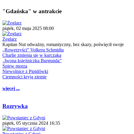
"Gdańska" w antrakcie
piątek, 02 maja 2025 08:00
Żeglarz
Kapitan Nut odważny, romantyczny, bez skazy, poświęcił swoje
„Rowerzyści” Volkera Schmidta
Charlie zmienia się w kurczaka
„Iwona księżniczka Burgunda”
Śpiew morza
Niewolnice z Pipidówki
Ciemności kryją ziemię
więcej ...
Rozrywka
piątek, 05 stycznia 2024 16:35
Powstaniec z Gdyni