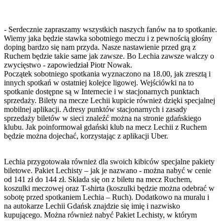
- Serdecznie zapraszamy wszystkich naszych fanów na to spotkanie.
Wiemy jaka będzie stawka sobotniego meczu i z pewnością głośny
doping bardzo się nam przyda. Nasze nastawienie przed grą z
Ruchem będzie takie same jak zawsze. Bo Lechia zawsze walczy o
zwycięstwo - zapowiedział Piotr Nowak.
Początek sobotniego spotkania wyznaczono na 18.00, jak zresztą i
innych spotkań w ostatniej kolejce ligowej. Wejściówki na to
spotkanie dostępne są w Internecie i w stacjonarnych punktach
sprzedaży. Bilety na mecze Lechii kupicie również dzięki specjalnej
mobilnej aplikacji. Adresy punktów stacjonarnych i zasady
sprzedaży biletów w sieci znaleźć można na stronie gdańskiego
klubu. Jak poinformował gdański klub na mecz Lechii z Ruchem
będzie można dojechać, korzystając z aplikacji Uber.
Lechia przygotowała również dla swoich kibiców specjalne pakiety
biletowe. Pakiet Lechisty – jak je nazwano - można nabyć w cenie
od 141 zł do 144 zł. Składa się on z biletu na mecz Ruchem,
koszulki meczowej oraz T-shirta (koszulki będzie można odebrać w
sobotę przed spotkaniem Lechia – Ruch). Dodatkowo na muralu i
na autokarze Lechii Gdańsk znajdzie się imię i nazwisko
kupującego. Można również nabyć Pakiet Lechisty, w którym