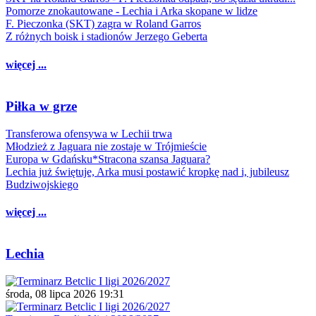
Pomorze znokautowane - Lechia i Arka skopane w lidze
F. Pieczonka (SKT) zagra w Roland Garros
Z różnych boisk i stadionów Jerzego Geberta
więcej ...
Piłka w grze
Transferowa ofensywa w Lechii trwa
Młodzież z Jaguara nie zostaje w Trójmieście
Europa w Gdańsku*Stracona szansa Jaguara?
Lechia już świętuje, Arka musi postawić kropkę nad i, jubileusz
Budziwojskiego
więcej ...
Lechia
środa, 08 lipca 2026 19:31