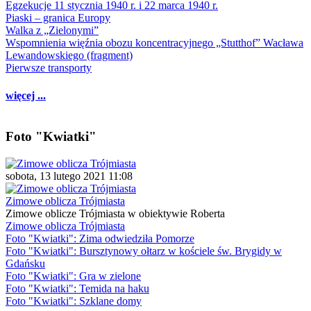
Egzekucje 11 stycznia 1940 r. i 22 marca 1940 r.
Piaski – granica Europy
Walka z „Zielonymi”
Wspomnienia więźnia obozu koncentracyjnego „Stutthof” Wacława
Lewandowskiego (fragment)
Pierwsze transporty
więcej ...
Foto "Kwiatki"
sobota, 13 lutego 2021 11:08
Zimowe oblicza Trójmiasta
Zimowe oblicze Trójmiasta w obiektywie Roberta
Zimowe oblicza Trójmiasta
Foto "Kwiatki": Zima odwiedziła Pomorze
Foto "Kwiatki": Bursztynowy ołtarz w kościele św. Brygidy w
Gdańsku
Foto "Kwiatki": Gra w zielone
Foto "Kwiatki": Temida na haku
Foto "Kwiatki": Szklane domy