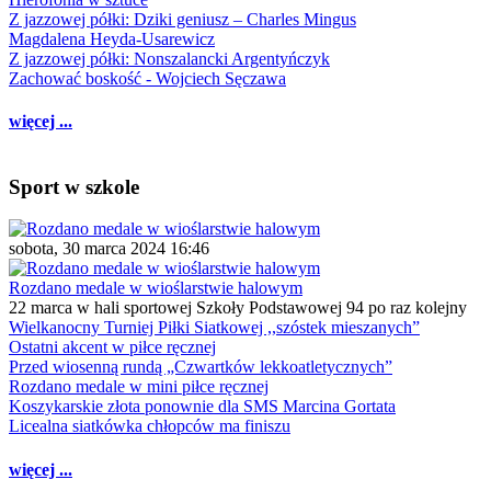
Z jazzowej półki: Dziki geniusz – Charles Mingus
Magdalena Heyda-Usarewicz
Z jazzowej półki: Nonszalancki Argentyńczyk
Zachować boskość - Wojciech Sęczawa
więcej ...
Sport w szkole
sobota, 30 marca 2024 16:46
Rozdano medale w wioślarstwie halowym
22 marca w hali sportowej Szkoły Podstawowej 94 po raz kolejny
Wielkanocny Turniej Piłki Siatkowej ,,szóstek mieszanych”
Ostatni akcent w piłce ręcznej
Przed wiosenną rundą „Czwartków lekkoatletycznych”
Rozdano medale w mini piłce ręcznej
Koszykarskie złota ponownie dla SMS Marcina Gortata
Licealna siatkówka chłopców ma finiszu
więcej ...