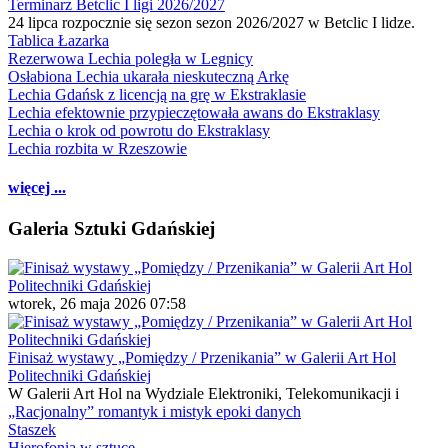
Terminarz Betclic I ligi 2026/2027
24 lipca rozpocznie się sezon sezon 2026/2027 w Betclic I lidze.
Tablica Łazarka
Rezerwowa Lechia poległa w Legnicy
Osłabiona Lechia ukarała nieskuteczną Arkę
Lechia Gdańsk z licencją na grę w Ekstraklasie
Lechia efektownie przypieczętowała awans do Ekstraklasy
Lechia o krok od powrotu do Ekstraklasy
Lechia rozbita w Rzeszowie
więcej ...
Galeria Sztuki Gdańskiej
wtorek, 26 maja 2026 07:58
Finisaż wystawy „Pomiędzy / Przenikania” w Galerii Art Hol
Politechniki Gdańskiej
W Galerii Art Hol na Wydziale Elektroniki, Telekomunikacji i
„Racjonalny” romantyk i mistyk epoki danych
Staszek
Hierofonia w sztuce