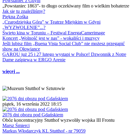
Powstaniec z Gdyni
„Powstaniec 1863”- to długo oczekiwany film o wielkim bohaterze
Jak się tu znaleźliśmy?
Piękna Zośka
„Czarodziejska Góra” w Teatrze Miejskim w Gdyni
„WYZWOLENIE”...?
Święto kina w Toruniu – Festiwal EnergaCamerimage
Koncert „Wolność jest w nas” - wokaliści i muzycy
Jeśli lubisz film „Buena Vista Social Club” nie możesz przegapić
show na Ołowiance
GAROU już 25 i 27 lutego wystąpi w Polsce! Dzwonnik z Notre
Dame zaśpiewa w ERGO Arenie
więcej ...
piątek, 16 września 2022 18:15
2076 dni obozu pod Gdańskiem
Obóz koncentracyjny Stutthof wyzwoliły wojska III Frontu
Marsz Śmierci
Markus Włodarczyk KL Stutthof - nr 79059