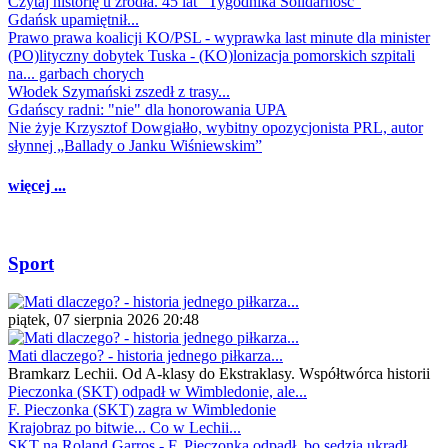
Czytaj historię u źródła. 45 lat "Tygodnika Solidarność"
Gdańsk upamiętnił...
Prawo prawa koalicji KO/PSL - wyprawka last minute dla minister
(PO)lityczny dobytek Tuska - (KO)lonizacja pomorskich szpitali
na... garbach chorych
Włodek Szymański zszedł z trasy...
Gdańscy radni: "nie" dla honorowania UPA
Nie żyje Krzysztof Dowgiałło, wybitny opozycjonista PRL, autor
słynnej „Ballady o Janku Wiśniewskim”
więcej ...
Sport
piątek, 07 sierpnia 2026 20:48
Mati dlaczego? - historia jednego piłkarza...
Bramkarz Lechii. Od A-klasy do Ekstraklasy. Współtwórca historii
Pieczonka (SKT) odpadł w Wimbledonie, ale...
F. Pieczonka (SKT) zagra w Wimbledonie
Krajobraz po bitwie... Co w Lechii...
SKT na Roland Garros - F. Pieczonka odpadł, bo sędzia ukradł...