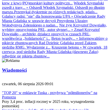
krew z krwi (PO)morskiej kultury polityczn...
Włodek Szymański
zszedł z trasy...
»
Odszedł Włodek Szymański. Odszedł po długim
marszu.Przemykał dyskretnie po różnych redakcjach, gdańs...
Gdańscy radni: "nie" dla honorowania UPA
»
Oświadczenie Rady
Miasta Gdańska w sprawie decyzji Prezydenta Ukrainy
Wołodymyra Zełenskiego o nadan...
Nie żyje Krzysztof Dowgiałło,
wybitny opozycjonista PRL, autor słynnej...
»
Zmarł Krzysztof
Dowgiałło – architekt, działacz opozycji w czasach PRL,
współtwórca „Solidarności” i...
Beton twardy...
»
Informowaliśmy o
pikiecie zbuntowanych Rad Dzielnic Gdańska przed Żakiem,
siedzibą RMG. Wydarzenie z...
Kruszenie betonu
»
W czwartek, 18
czerwca, pod siedzibą Rady Miasta Gdańska (dawnego Żaku)
odbędzie się pikieta zbuntow...
Wiadomości
czwartek, 06 sierpnia 2026 09:01
"TOP 20" w enklawie Tuska - przybywa "półmilionerów" na
Pomorzu
Przy 3,4 proc. inflacji rocznej w 2025 roku, wynagrodzenia
pomorskiej