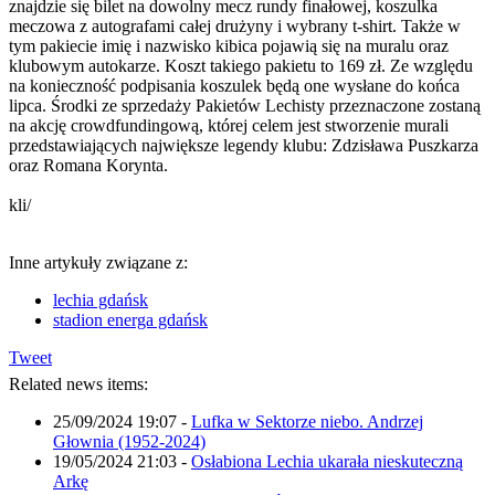
znajdzie się bilet na dowolny mecz rundy finałowej, koszulka
meczowa z autografami całej drużyny i wybrany t-shirt. Także w
tym pakiecie imię i nazwisko kibica pojawią się na muralu oraz
klubowym autokarze. Koszt takiego pakietu to 169 zł. Ze względu
na konieczność podpisania koszulek będą one wysłane do końca
lipca. Środki ze sprzedaży Pakietów Lechisty przeznaczone zostaną
na akcję crowdfundingową, której celem jest stworzenie murali
przedstawiających największe legendy klubu: Zdzisława Puszkarza
oraz Romana Korynta.
kli/
Inne artykuły związane z:
lechia gdańsk
stadion energa gdańsk
Tweet
Related news items:
25/09/2024 19:07
-
Lufka w Sektorze niebo. Andrzej
Głownia (1952-2024)
19/05/2024 21:03
-
Osłabiona Lechia ukarała nieskuteczną
Arkę