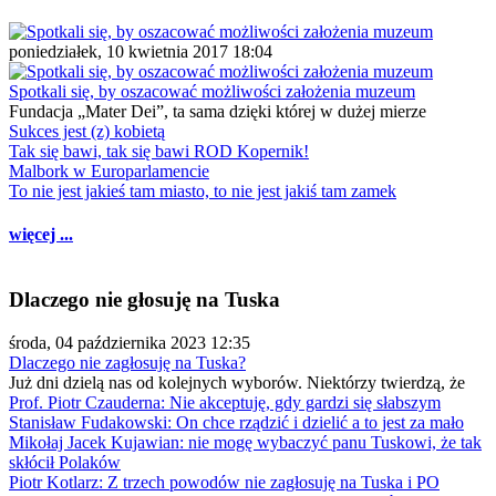
poniedziałek, 10 kwietnia 2017 18:04
Spotkali się, by oszacować możliwości założenia muzeum
Fundacja „Mater Dei”, ta sama dzięki której w dużej mierze
Sukces jest (z) kobietą
Tak się bawi, tak się bawi ROD Kopernik!
Malbork w Europarlamencie
To nie jest jakieś tam miasto, to nie jest jakiś tam zamek
więcej ...
Dlaczego nie głosuję na Tuska
środa, 04 października 2023 12:35
Dlaczego nie zagłosuję na Tuska?
Już dni dzielą nas od kolejnych wyborów. Niektórzy twierdzą, że
Prof. Piotr Czauderna: Nie akceptuję, gdy gardzi się słabszym
Stanisław Fudakowski: On chce rządzić i dzielić a to jest za mało
Mikołaj Jacek Kujawian: nie mogę wybaczyć panu Tuskowi, że tak
skłócił Polaków
Piotr Kotlarz: Z trzech powodów nie zagłosuję na Tuska i PO