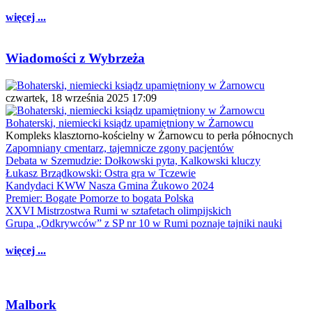
więcej ...
Wiadomości z Wybrzeża
czwartek, 18 września 2025 17:09
Bohaterski, niemiecki ksiądz upamiętniony w Żarnowcu
Kompleks klasztorno-kościelny w Żarnowcu to perła północnych
Zapomniany cmentarz, tajemnicze zgony pacjentów
Debata w Szemudzie: Dołkowski pyta, Kalkowski kluczy
Łukasz Brządkowski: Ostra gra w Tczewie
Kandydaci KWW Nasza Gmina Żukowo 2024
Premier: Bogate Pomorze to bogata Polska
XXVI Mistrzostwa Rumi w sztafetach olimpijskich
Grupa „Odkrywców” z SP nr 10 w Rumi poznaje tajniki nauki
więcej ...
Malbork