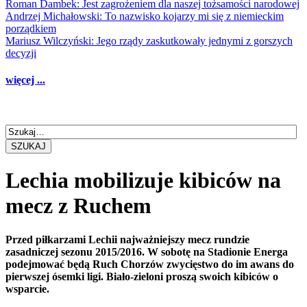
Roman Dambek: Jest zagrożeniem dla naszej tożsamości narodowej
Andrzej Michałowski: To nazwisko kojarzy mi się z niemieckim
porządkiem
Mariusz Wilczyński: Jego rządy zaskutkowały jednymi z gorszych
decyzji
więcej ...
SZUKAJ
Lechia mobilizuje kibiców na
mecz z Ruchem
Przed piłkarzami Lechii najważniejszy mecz rundzie
zasadniczej sezonu 2015/2016. W sobotę na Stadionie Energa
podejmować będą Ruch Chorzów zwycięstwo do im awans do
pierwszej ósemki ligi. Biało-zieloni proszą swoich kibiców o
wsparcie.