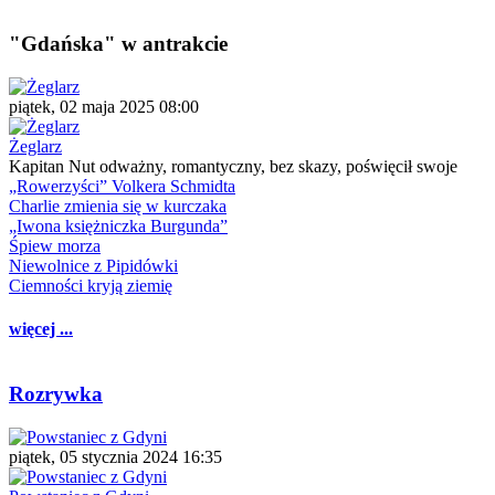
"Gdańska" w antrakcie
piątek, 02 maja 2025 08:00
Żeglarz
Kapitan Nut odważny, romantyczny, bez skazy, poświęcił swoje
„Rowerzyści” Volkera Schmidta
Charlie zmienia się w kurczaka
„Iwona księżniczka Burgunda”
Śpiew morza
Niewolnice z Pipidówki
Ciemności kryją ziemię
więcej ...
Rozrywka
piątek, 05 stycznia 2024 16:35