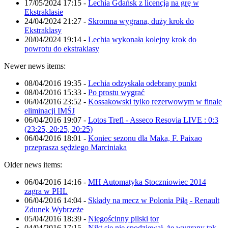
17/05/2024 17:15
-
Lechia Gdańsk z licencją na grę w
Ekstraklasie
24/04/2024 21:27
-
Skromna wygrana, duży krok do
Ekstraklasy
20/04/2024 19:14
-
Lechia wykonała kolejny krok do
powrotu do ekstraklasy
Newer news items:
08/04/2016 19:35
-
Lechia odzyskała odebrany punkt
08/04/2016 15:33
-
Po prostu wygrać
06/04/2016 23:52
-
Kossakowski tylko rezerwowym w finale
eliminacji IMŚJ
06/04/2016 19:07
-
Lotos Trefl - Asseco Resovia LIVE : 0:3
(23:25, 20:25, 20:25)
06/04/2016 18:01
-
Koniec sezonu dla Maka, F. Paixao
przeprasza sędziego Marciniaka
Older news items:
06/04/2016 14:16
-
MH Automatyka Stoczniowiec 2014
zagra w PHL
06/04/2016 14:04
-
Składy na mecz w Polonia Piłą - Renault
Zdunek Wybrzeże
05/04/2016 18:39
-
Niegościnny pilski tor
04/04/2016 17:15
-
Nikt się nie spodziewał, że wygrany tak