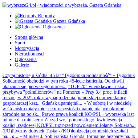
Reprinty
Gazeta Gdańska
Ogłoszenia
Strona główna
Sport
Motoryzacja
Nieruchomości
Ogłoszenia
Galerie
Czytaj historię u źródła. 45 lat "Tygodnika Solidarność"
»
Tygodnik
Solidarność obchodzi w tym roku 45-lecie istnienia. Od chwili
ukazania się pierwszego numer...
"TOP 20" w enklawie Tuska -
przybywa "półmilionerów" na Pomorzu
»
Przy 3,4 proc. inflacji
rocznej w 2025 roku, wynagrodzenia pomorskiej nomenklatury
gospodarczej kszt...
Gdańsk upamiętnił...
»
W sobotę i w niedzielę
w Gdańsku miały miejsce uroczystości upamiętniające okrutne
zbrodnie na polsk...
Prawo prawa koalicji KO/PSL - wyprawka last
minute dla minister
»
Zarząd woj. pomorskiego, kwintesencja
koalicji rządowej KO/PSL tuż przed powołaniem Jolanty Sobieran...
(PO)lityczny dobytek Tuska - (KO)lonizacja pomorskich szpitali
na... g...
»
Minister J. Sobierańska-Grenda, formalnie bezpartyjna, to