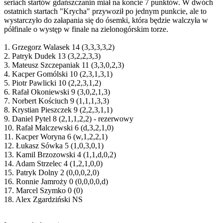
seriach startów gdańszczanin miał na koncie 7 punktów. W dwóch
ostatnich startach "Krycha" przywoził po jednym punkcie, ale to
wystarczyło do załapania się do ósemki, która będzie walczyła w
półfinale o występ w finale na zielonogórskim torze.
1. Grzegorz Walasek 14 (3,3,3,3,2)
2. Patryk Dudek 13 (3,2,2,3,3)
3. Mateusz Szczepaniak 11 (3,3,0,2,3)
4. Kacper Gomólski 10 (2,3,1,3,1)
5. Piotr Pawlicki 10 (2,2,3,1,2)
6. Rafał Okoniewski 9 (3,0,2,1,3)
7. Norbert Kościuch 9 (1,1,1,3,3)
8. Krystian Pieszczek 9 (2,2,3,1,1)
9. Daniel Pytel 8 (2,1,1,2,2) - rezerwowy
10. Rafał Malczewski 6 (d,3,2,1,0)
11. Kacper Woryna 6 (w,1,2,2,1)
12. Łukasz Sówka 5 (1,0,3,0,1)
13. Kamil Brzozowski 4 (1,1,d,0,2)
14. Adam Strzelec 4 (1,2,1,0,0)
15. Patryk Dolny 2 (0,0,0,2,0)
16. Ronnie Jamroży 0 (0,0,0,0,d)
17. Marcel Szymko 0 (0)
18. Alex Zgardziński NS