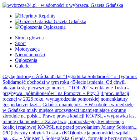
Reprinty
Gazeta Gdańska
Ogłoszenia
Strona główna
Sport
Motoryzacja
Nieruchomości
Ogłoszenia
Galerie
Czytaj historię u źródła. 45 lat "Tygodnika Solidarność"
»
Tygodnik
Solidarność obchodzi w tym roku 45-lecie istnienia. Od chwili
ukazania się pierwszego numer...
"TOP 20" w enklawie Tuska -
przybywa "półmilionerów" na Pomorzu
»
Przy 3,4 proc. inflacji
rocznej w 2025 roku, wynagrodzenia pomorskiej nomenklatury
gospodarczej kszt...
Gdańsk upamiętnił...
»
W sobotę i w niedzielę
w Gdańsku miały miejsce uroczystości upamiętniające okrutne
zbrodnie na polsk...
Prawo prawa koalicji KO/PSL - wyprawka last
minute dla minister
»
Zarząd woj. pomorskiego, kwintesencja
koalicji rządowej KO/PSL tuż przed powołaniem Jolanty Sobieran...
(PO)lityczny dobytek Tuska - (KO)lonizacja pomorskich szpitali
na... g...
»
Minister J. Sobierańska-Grenda, formalnie bezpartyjna, to