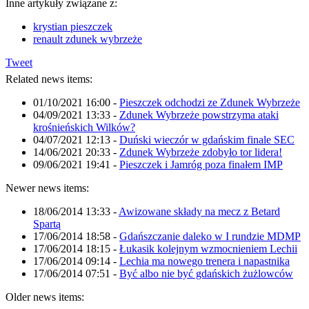
Inne artykuły związane z:
krystian pieszczek
renault zdunek wybrzeże
Tweet
Related news items:
01/10/2021 16:00
-
Pieszczek odchodzi ze Zdunek Wybrzeże
04/09/2021 13:33
-
Zdunek Wybrzeże powstrzyma ataki
krośnieńskich Wilków?
04/07/2021 12:13
-
Duński wieczór w gdańskim finale SEC
14/06/2021 20:33
-
Zdunek Wybrzeże zdobyło tor lidera!
09/06/2021 19:41
-
Pieszczek i Jamróg poza finałem IMP
Newer news items:
18/06/2014 13:33
-
Awizowane składy na mecz z Betard
Spartą
17/06/2014 18:58
-
Gdańszczanie daleko w I rundzie MDMP
17/06/2014 18:15
-
Łukasik kolejnym wzmocnieniem Lechii
17/06/2014 09:14
-
Lechia ma nowego trenera i napastnika
17/06/2014 07:51
-
Być albo nie być gdańskich żużlowców
Older news items: