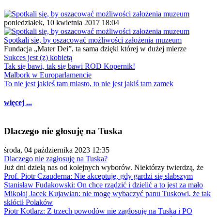
poniedziałek, 10 kwietnia 2017 18:04
Spotkali się, by oszacować możliwości założenia muzeum
Fundacja „Mater Dei”, ta sama dzięki której w dużej mierze
Sukces jest (z) kobietą
Tak się bawi, tak się bawi ROD Kopernik!
Malbork w Europarlamencie
To nie jest jakieś tam miasto, to nie jest jakiś tam zamek
więcej ...
Dlaczego nie głosuję na Tuska
środa, 04 października 2023 12:35
Dlaczego nie zagłosuję na Tuska?
Już dni dzielą nas od kolejnych wyborów. Niektórzy twierdzą, że
Prof. Piotr Czauderna: Nie akceptuję, gdy gardzi się słabszym
Stanisław Fudakowski: On chce rządzić i dzielić a to jest za mało
Mikołaj Jacek Kujawian: nie mogę wybaczyć panu Tuskowi, że tak
skłócił Polaków
Piotr Kotlarz: Z trzech powodów nie zagłosuję na Tuska i PO