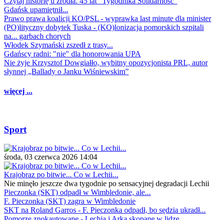
Czytaj historię u źródła. 45 lat "Tygodnika Solidarność"
Gdańsk upamiętnił...
Prawo prawa koalicji KO/PSL - wyprawka last minute dla minister
(PO)lityczny dobytek Tuska - (KO)lonizacja pomorskich szpitali
na... garbach chorych
Włodek Szymański zszedł z trasy...
Gdańscy radni: "nie" dla honorowania UPA
Nie żyje Krzysztof Dowgiałło, wybitny opozycjonista PRL, autor
słynnej „Ballady o Janku Wiśniewskim”
więcej ...
Sport
środa, 03 czerwca 2026 14:04
Krajobraz po bitwie... Co w Lechii...
Nie minęło jeszcze dwa tygodnie po sensacyjnej degradacji Lechii
Pieczonka (SKT) odpadł w Wimbledonie, ale...
F. Pieczonka (SKT) zagra w Wimbledonie
SKT na Roland Garros - F. Pieczonka odpadł, bo sędzia ukradł...
Pomorze znokautowane - Lechia i Arka skopane w lidze