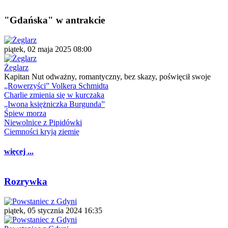
"Gdańska" w antrakcie
piątek, 02 maja 2025 08:00
Żeglarz
Kapitan Nut odważny, romantyczny, bez skazy, poświęcił swoje
„Rowerzyści” Volkera Schmidta
Charlie zmienia się w kurczaka
„Iwona księżniczka Burgunda”
Śpiew morza
Niewolnice z Pipidówki
Ciemności kryją ziemię
więcej ...
Rozrywka
piątek, 05 stycznia 2024 16:35