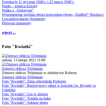
Egzekucje 11 stycznia 1940 r. i 22 marca 1940 r.
Piaski – granica Europy
Walka z „Zielonymi”
Wspomnienia więźnia obozu koncentracyjnego „Stutthof” Wacława
Lewandowskiego (fragment)
Pierwsze transporty
więcej ...
Foto "Kwiatki"
sobota, 13 lutego 2021 11:08
Zimowe oblicza Trójmiasta
Zimowe oblicze Trójmiasta w obiektywie Roberta
Zimowe oblicza Trójmiasta
Foto "Kwiatki": Zima odwiedziła Pomorze
Foto "Kwiatki": Bursztynowy ołtarz w kościele św. Brygidy w
Gdańsku
Foto "Kwiatki": Gra w zielone
Foto "Kwiatki": Temida na haku
Foto "Kwiatki": Szklane domy