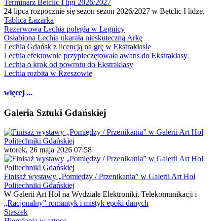
Terminarz Betclic I ligi 2026/2027
24 lipca rozpocznie się sezon sezon 2026/2027 w Betclic I lidze.
Tablica Łazarka
Rezerwowa Lechia poległa w Legnicy
Osłabiona Lechia ukarała nieskuteczną Arkę
Lechia Gdańsk z licencją na grę w Ekstraklasie
Lechia efektownie przypieczętowała awans do Ekstraklasy
Lechia o krok od powrotu do Ekstraklasy
Lechia rozbita w Rzeszowie
więcej ...
Galeria Sztuki Gdańskiej
wtorek, 26 maja 2026 07:58
Finisaż wystawy „Pomiędzy / Przenikania” w Galerii Art Hol
Politechniki Gdańskiej
W Galerii Art Hol na Wydziale Elektroniki, Telekomunikacji i
„Racjonalny” romantyk i mistyk epoki danych
Staszek
Hierofonia w sztuce