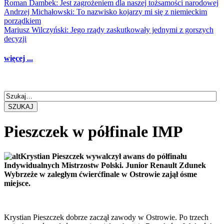
Roman Dambek: Jest zagrożeniem dla naszej tożsamości narodowej
Andrzej Michałowski: To nazwisko kojarzy mi się z niemieckim
porządkiem
Mariusz Wilczyński: Jego rządy zaskutkowały jednymi z gorszych
decyzji
więcej ...
SZUKAJ
Pieszczek w półfinale IMP
Krystian Pieszczek wywalczył awans do półfinału
Indywidualnych Mistrzostw Polski. Junior Renault Zdunek
Wybrzeże w zaległym ćwierćfinale w Ostrowie zajął ósme
miejsce.
Krystian Pieszczek dobrze zaczął zawody w Ostrowie. Po trzech