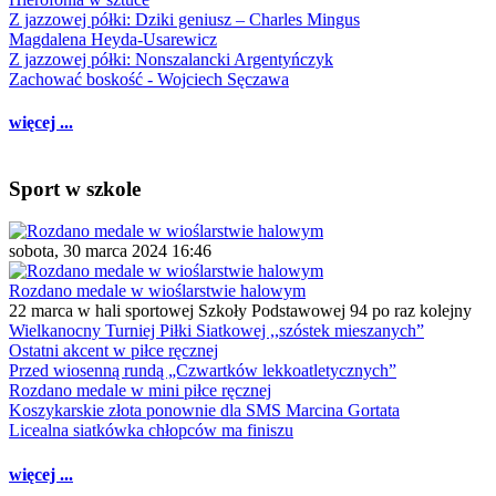
Z jazzowej półki: Dziki geniusz – Charles Mingus
Magdalena Heyda-Usarewicz
Z jazzowej półki: Nonszalancki Argentyńczyk
Zachować boskość - Wojciech Sęczawa
więcej ...
Sport w szkole
sobota, 30 marca 2024 16:46
Rozdano medale w wioślarstwie halowym
22 marca w hali sportowej Szkoły Podstawowej 94 po raz kolejny
Wielkanocny Turniej Piłki Siatkowej ,,szóstek mieszanych”
Ostatni akcent w piłce ręcznej
Przed wiosenną rundą „Czwartków lekkoatletycznych”
Rozdano medale w mini piłce ręcznej
Koszykarskie złota ponownie dla SMS Marcina Gortata
Licealna siatkówka chłopców ma finiszu
więcej ...