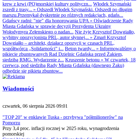
krew z krwi (PO)morskiej kultury polityczn...
Włodek Szymański
zszedł z trasy...
»
Odszedł Włodek Szymański. Odszedł po długim
marszu.Przemykał dyskretnie po różnych redakcjach, gdańs...
Gdańscy radni: "nie" dla honorowania UPA
»
Oświadczenie Rady
Miasta Gdańska w sprawie decyzji Prezydenta Ukrainy
Wołodymyra Zełenskiego o nadan...
Nie żyje Krzysztof Dowgiałło,
wybitny opozycjonista PRL, autor słynnej...
»
Zmarł Krzysztof
Dowgiałło – architekt, działacz opozycji w czasach PRL,
współtwórca „Solidarności” i...
Beton twardy...
»
Informowaliśmy o
pikiecie zbuntowanych Rad Dzielnic Gdańska przed Żakiem,
siedzibą RMG. Wydarzenie z...
Kruszenie betonu
»
W czwartek, 18
czerwca, pod siedzibą Rady Miasta Gdańska (dawnego Żaku)
odbędzie się pikieta zbuntow...
Wiadomości
czwartek, 06 sierpnia 2026 09:01
"TOP 20" w enklawie Tuska - przybywa "półmilionerów" na
Pomorzu
Przy 3,4 proc. inflacji rocznej w 2025 roku, wynagrodzenia
pomorskiej