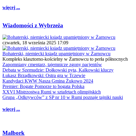
więcej ...
Wiadomości z Wybrzeża
czwartek, 18 września 2025 17:09
Bohaterski, niemiecki ksiądz upamiętniony w Żarnowcu
Kompleks klasztorno-kościelny w Żarnowcu to perła północnych
Zapomniany cmentarz, tajemnicze zgony pacjentów
Debata w Szemudzie: Dołkowski pyta, Kalkowski kluczy
Łukasz Brządkowski: Ostra gra w Tczewie
Kandydaci KWW Nasza Gmina Żukowo 2024
Premier: Bogate Pomorze to bogata Polska
XXVI Mistrzostwa Rumi w sztafetach olimpijskich
Grupa „Odkrywców” z SP nr 10 w Rumi poznaje tajniki nauki
więcej ...
Malbork