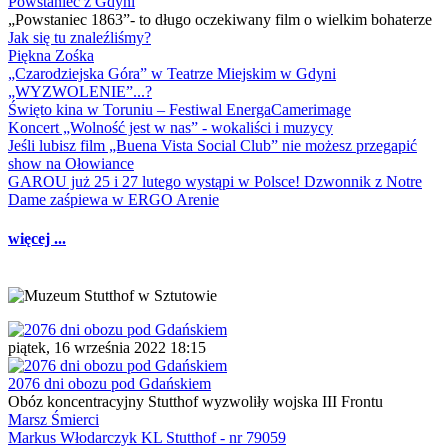
Powstaniec z Gdyni
„Powstaniec 1863”- to długo oczekiwany film o wielkim bohaterze
Jak się tu znaleźliśmy?
Piękna Zośka
„Czarodziejska Góra” w Teatrze Miejskim w Gdyni
„WYZWOLENIE”...?
Święto kina w Toruniu – Festiwal EnergaCamerimage
Koncert „Wolność jest w nas” - wokaliści i muzycy
Jeśli lubisz film „Buena Vista Social Club” nie możesz przegapić
show na Ołowiance
GAROU już 25 i 27 lutego wystąpi w Polsce! Dzwonnik z Notre
Dame zaśpiewa w ERGO Arenie
więcej ...
piątek, 16 września 2022 18:15
2076 dni obozu pod Gdańskiem
Obóz koncentracyjny Stutthof wyzwoliły wojska III Frontu
Marsz Śmierci
Markus Włodarczyk KL Stutthof - nr 79059