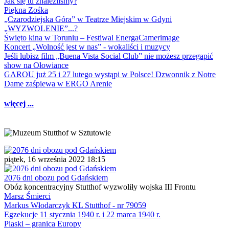
Jak się tu znaleźliśmy?
Piękna Zośka
„Czarodziejska Góra” w Teatrze Miejskim w Gdyni
„WYZWOLENIE”...?
Święto kina w Toruniu – Festiwal EnergaCamerimage
Koncert „Wolność jest w nas” - wokaliści i muzycy
Jeśli lubisz film „Buena Vista Social Club” nie możesz przegapić
show na Ołowiance
GAROU już 25 i 27 lutego wystąpi w Polsce! Dzwonnik z Notre
Dame zaśpiewa w ERGO Arenie
więcej ...
piątek, 16 września 2022 18:15
2076 dni obozu pod Gdańskiem
Obóz koncentracyjny Stutthof wyzwoliły wojska III Frontu
Marsz Śmierci
Markus Włodarczyk KL Stutthof - nr 79059
Egzekucje 11 stycznia 1940 r. i 22 marca 1940 r.
Piaski – granica Europy