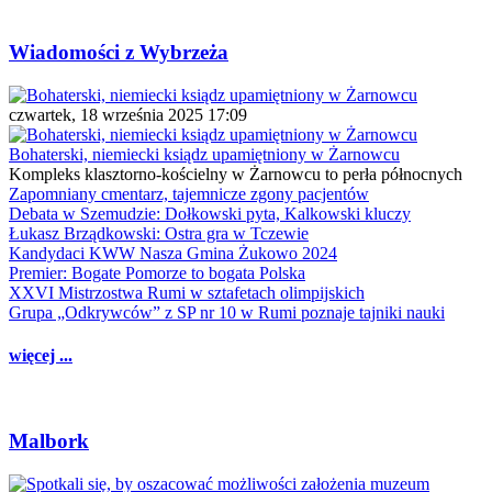
Wiadomości z Wybrzeża
czwartek, 18 września 2025 17:09
Bohaterski, niemiecki ksiądz upamiętniony w Żarnowcu
Kompleks klasztorno-kościelny w Żarnowcu to perła północnych
Zapomniany cmentarz, tajemnicze zgony pacjentów
Debata w Szemudzie: Dołkowski pyta, Kalkowski kluczy
Łukasz Brządkowski: Ostra gra w Tczewie
Kandydaci KWW Nasza Gmina Żukowo 2024
Premier: Bogate Pomorze to bogata Polska
XXVI Mistrzostwa Rumi w sztafetach olimpijskich
Grupa „Odkrywców” z SP nr 10 w Rumi poznaje tajniki nauki
więcej ...
Malbork