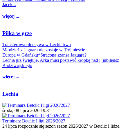
Jacek...
więcej ...
Piłka w grze
Transferowa ofensywa w Lechii trwa
Młodzież z Jaguara nie zostaje w Trójmieście
Europa w Gdańsku*Stracona szansa Jaguara?
Lechia już świętuje, Arka musi postawić kropkę nad i, jubileusz
Budziwojskiego
więcej ...
Lechia
środa, 08 lipca 2026 19:31
Terminarz Betclic I ligi 2026/2027
24 lipca rozpocznie się sezon sezon 2026/2027 w Betclic I lidze.