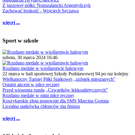
Z jazzowej półki: Nonszalancki Argentyńczyk
Zachować boskość - Wojciech Sęczawa
więcej ...
Sport w szkole
sobota, 30 marca 2024 16:46
Rozdano medale w wioślarstwie halowym
22 marca w hali sportowej Szkoły Podstawowej 94 po raz kolejny
Wielkanocny Turniej Piłki Siatkowej ,,szóstek mieszanych”
Ostatni akcent w piłce ręcznej
Przed wiosenną rundą „Czwartków lekkoatletycznych”
Rozdano medale w mini piłce ręcznej
Koszykarskie złota ponownie dla SMS Marcina Gortata
Licealna siatkówka chłopców ma finiszu
więcej ...