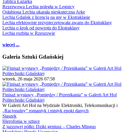
Tablica Łazarka
Rezerwowa Lechia poległa w Legnicy
Osłabiona Lechia ukarała nieskuteczną Arkę
Lechia Gdańsk z licencją na grę w Ekstraklasie
Lechia efektownie przypieczętowała awans do Ekstraklasy
Lechia o krok od powrotu do Ekstraklasy
Lechia rozbita w Rzeszowie
więcej ...
Galeria Sztuki Gdańskiej
wtorek, 26 maja 2026 07:58
Finisaż wystawy „Pomiędzy / Przenikania” w Galerii Art Hol
Politechniki Gdańskiej
W Galerii Art Hol na Wydziale Elektroniki, Telekomunikacji i
„Racjonalny” romantyk i mistyk epoki danych
Staszek
Hierofonia w sztuce
Z jazzowej półki: Dziki geniusz – Charles Mingus
Magdalena Heyda-Usarewicz