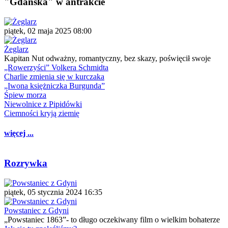
"Gdańska" w antrakcie
piątek, 02 maja 2025 08:00
Żeglarz
Kapitan Nut odważny, romantyczny, bez skazy, poświęcił swoje
„Rowerzyści” Volkera Schmidta
Charlie zmienia się w kurczaka
„Iwona księżniczka Burgunda”
Śpiew morza
Niewolnice z Pipidówki
Ciemności kryją ziemię
więcej ...
Rozrywka
piątek, 05 stycznia 2024 16:35
Powstaniec z Gdyni
„Powstaniec 1863”- to długo oczekiwany film o wielkim bohaterze