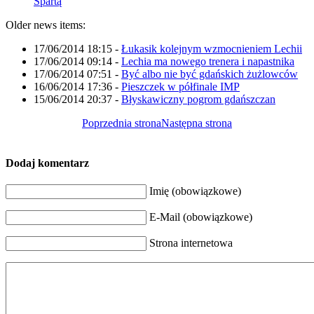
Spartą
Older news items:
17/06/2014 18:15
-
Łukasik kolejnym wzmocnieniem Lechii
17/06/2014 09:14
-
Lechia ma nowego trenera i napastnika
17/06/2014 07:51
-
Być albo nie być gdańskich żużlowców
16/06/2014 17:36
-
Pieszczek w półfinale IMP
15/06/2014 20:37
-
Błyskawiczny pogrom gdańszczan
Poprzednia strona
Następna strona
Dodaj komentarz
Imię (obowiązkowe)
E-Mail (obowiązkowe)
Strona internetowa