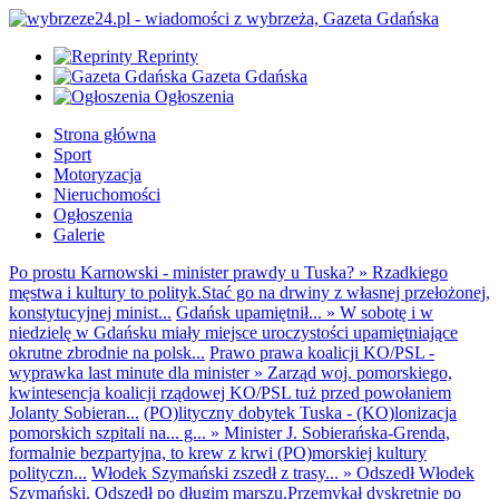
Reprinty
Gazeta Gdańska
Ogłoszenia
Strona główna
Sport
Motoryzacja
Nieruchomości
Ogłoszenia
Galerie
Po prostu Karnowski - minister prawdy u Tuska?
»
Rzadkiego
męstwa i kultury to polityk.Stać go na drwiny z własnej przełożonej,
konstytucyjnej minist...
Gdańsk upamiętnił...
»
W sobotę i w
niedzielę w Gdańsku miały miejsce uroczystości upamiętniające
okrutne zbrodnie na polsk...
Prawo prawa koalicji KO/PSL -
wyprawka last minute dla minister
»
Zarząd woj. pomorskiego,
kwintesencja koalicji rządowej KO/PSL tuż przed powołaniem
Jolanty Sobieran...
(PO)lityczny dobytek Tuska - (KO)lonizacja
pomorskich szpitali na... g...
»
Minister J. Sobierańska-Grenda,
formalnie bezpartyjna, to krew z krwi (PO)morskiej kultury
polityczn...
Włodek Szymański zszedł z trasy...
»
Odszedł Włodek
Szymański. Odszedł po długim marszu.Przemykał dyskretnie po