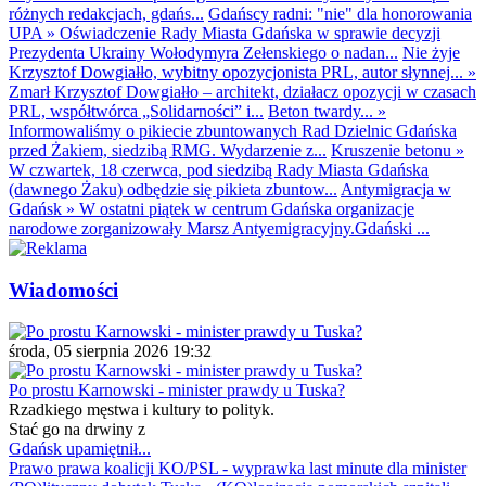
różnych redakcjach, gdańs...
Gdańscy radni: "nie" dla honorowania
UPA
»
Oświadczenie Rady Miasta Gdańska w sprawie decyzji
Prezydenta Ukrainy Wołodymyra Zełenskiego o nadan...
Nie żyje
Krzysztof Dowgiałło, wybitny opozycjonista PRL, autor słynnej...
»
Zmarł Krzysztof Dowgiałło – architekt, działacz opozycji w czasach
PRL, współtwórca „Solidarności” i...
Beton twardy...
»
Informowaliśmy o pikiecie zbuntowanych Rad Dzielnic Gdańska
przed Żakiem, siedzibą RMG. Wydarzenie z...
Kruszenie betonu
»
W czwartek, 18 czerwca, pod siedzibą Rady Miasta Gdańska
(dawnego Żaku) odbędzie się pikieta zbuntow...
Antymigracja w
Gdańsk
»
W ostatni piątek w centrum Gdańska organizacje
narodowe zorganizowały Marsz Antyemigracyjny.Gdański ...
Wiadomości
środa, 05 sierpnia 2026 19:32
Po prostu Karnowski - minister prawdy u Tuska?
Rzadkiego męstwa i kultury to polityk.
Stać go na drwiny z
Gdańsk upamiętnił...
Prawo prawa koalicji KO/PSL - wyprawka last minute dla minister