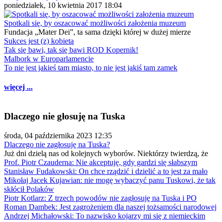
poniedziałek, 10 kwietnia 2017 18:04
Spotkali się, by oszacować możliwości założenia muzeum
Fundacja „Mater Dei”, ta sama dzięki której w dużej mierze
Sukces jest (z) kobietą
Tak się bawi, tak się bawi ROD Kopernik!
Malbork w Europarlamencie
To nie jest jakieś tam miasto, to nie jest jakiś tam zamek
więcej ...
Dlaczego nie głosuję na Tuska
środa, 04 października 2023 12:35
Dlaczego nie zagłosuję na Tuska?
Już dni dzielą nas od kolejnych wyborów. Niektórzy twierdzą, że
Prof. Piotr Czauderna: Nie akceptuję, gdy gardzi się słabszym
Stanisław Fudakowski: On chce rządzić i dzielić a to jest za mało
Mikołaj Jacek Kujawian: nie mogę wybaczyć panu Tuskowi, że tak
skłócił Polaków
Piotr Kotlarz: Z trzech powodów nie zagłosuję na Tuska i PO
Roman Dambek: Jest zagrożeniem dla naszej tożsamości narodowej
Andrzej Michałowski: To nazwisko kojarzy mi się z niemieckim