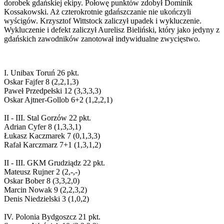
dorobek gdańskiej ekipy. Połowę punktów zdobył Dominik
Kossakowski. Aż czterokrotnie gdańszczanie nie ukończyli
wyścigów. Krzysztof Wittstock zaliczył upadek i wykluczenie.
Wykluczenie i defekt zaliczył Aurelisz Bieliński, który jako jedyny z
gdańskich zawodników zanotował indywidualne zwycięstwo.
I. Unibax Toruń 26 pkt.
Oskar Fajfer 8 (2,2,1,3)
Paweł Przedpełski 12 (3,3,3,3)
Oskar Ajtner-Gollob 6+2 (1,2,2,1)
II - III. Stal Gorzów 22 pkt.
Adrian Cyfer 8 (1,3,3,1)
Łukasz Kaczmarek 7 (0,1,3,3)
Rafał Karczmarz 7+1 (1,3,1,2)
II - III. GKM Grudziądz 22 pkt.
Mateusz Rujner 2 (2,-,-)
Oskar Bober 8 (3,3,2,0)
Marcin Nowak 9 (2,2,3,2)
Denis Niedzielski 3 (1,0,2)
IV. Polonia Bydgoszcz 21 pkt.