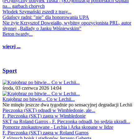
(PO)lityczny dobytek Tuska - (KO)lonizacja pomorskich szpitali
na... garbach chorych
Włodek Szymański zszedł z trasy...
Gdańscy radni: "nie" dla honorowania UPA
Nie żyje Krzysztof Dowgiałło, wybitny opozycjonista PRL, autor
słynnej „Ballady o Janku Wiśniewskim”
Beton twardy...
więcej ...
Sport
środa, 03 czerwca 2026 14:04
Krajobraz po bitwie... Co w Lechii...
Nie minęło jeszcze dwa tygodnie po sensacyjnej degradacji Lechii
Pieczonka (SKT) odpadł w Wimbledonie, ale...
F. Pieczonka (SKT) zagra w Wimbledonie
SKT na Roland Garros - F. Pieczonka odpadł, bo sędzia ukradł...
Pomorze znokautowane - Lechia i Arka skopane w lidze
F. Pieczonka (SKT) zagra w Roland Garros
Z różnych boisk i stadionów Jerzego Geberta