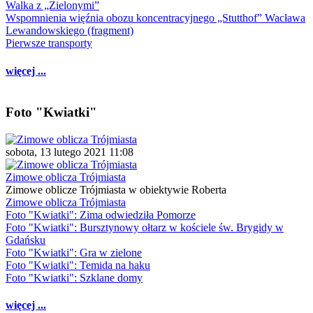
Walka z „Zielonymi”
Wspomnienia więźnia obozu koncentracyjnego „Stutthof” Wacława
Lewandowskiego (fragment)
Pierwsze transporty
więcej ...
Foto "Kwiatki"
sobota, 13 lutego 2021 11:08
Zimowe oblicza Trójmiasta
Zimowe oblicze Trójmiasta w obiektywie Roberta
Zimowe oblicza Trójmiasta
Foto "Kwiatki": Zima odwiedziła Pomorze
Foto "Kwiatki": Bursztynowy ołtarz w kościele św. Brygidy w
Gdańsku
Foto "Kwiatki": Gra w zielone
Foto "Kwiatki": Temida na haku
Foto "Kwiatki": Szklane domy
więcej ...