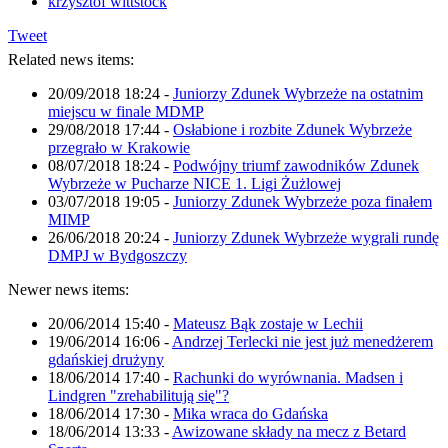
krzysztof wittstock
Tweet
Related news items:
20/09/2018 18:24
-
Juniorzy Zdunek Wybrzeże na ostatnim
miejscu w finale MDMP
29/08/2018 17:44
-
Osłabione i rozbite Zdunek Wybrzeże
przegrało w Krakowie
08/07/2018 18:24
-
Podwójny triumf zawodników Zdunek
Wybrzeże w Pucharze NICE 1. Ligi Żużlowej
03/07/2018 19:05
-
Juniorzy Zdunek Wybrzeże poza finałem
MIMP
26/06/2018 20:24
-
Juniorzy Zdunek Wybrzeże wygrali rundę
DMPJ w Bydgoszczy
Newer news items:
20/06/2014 15:40
-
Mateusz Bąk zostaje w Lechii
19/06/2014 16:06
-
Andrzej Terlecki nie jest już menedżerem
gdańskiej drużyny
18/06/2014 17:40
-
Rachunki do wyrównania. Madsen i
Lindgren "zrehabilitują się"?
18/06/2014 17:30
-
Mika wraca do Gdańska
18/06/2014 13:33
-
Awizowane składy na mecz z Betard