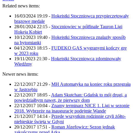
Related news items:
16/03/2024 19:19
-
Hokeistki Stoczniowca przypieczętowały
brązowe medale
28/01/2024 22:15
-
Stoczniowiec w półfinale Tauron Ligi
Hokeja Kobiet
10/12/2023 19:40
-
Hokeistki Stoczniowca znalazły sposób
na bytomianki
04/12/2023 18:15
-
FUDEKO GAS wygranymi kończy grę
w 2023 roku
19/11/2023 21:30
-
Hokeistki Stoczniowca zdominowały
Wiedźmy
Newer news items:
22/12/2017 21:29
-
MH Automatyka na koniec roku przegrała
w Jastrzębiu
22/12/2017 18:05
-
Adam Skutchan: Gdańsk to mój drugi, a
powiedziałbym nawet, że pierwszy dom
22/12/2017 10:04
-
Znamy terminarz NICE 1. Ligi w sezonie
2018. Wybrzeże na inaugurację podejmie Wandę
21/12/2017 14:14
-
Przede wszystkim rodzinnie czyli żółto-
niebieskie święta w Gdyni
20/12/2017 17:51
-
Roman Józefowicz: Sezon jednak
zakończymy przed Arką