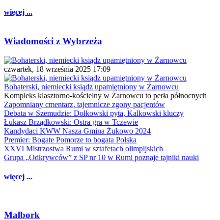
więcej ...
Wiadomości z Wybrzeża
czwartek, 18 września 2025 17:09
Bohaterski, niemiecki ksiądz upamiętniony w Żarnowcu
Kompleks klasztorno-kościelny w Żarnowcu to perła północnych
Zapomniany cmentarz, tajemnicze zgony pacjentów
Debata w Szemudzie: Dołkowski pyta, Kalkowski kluczy
Łukasz Brządkowski: Ostra gra w Tczewie
Kandydaci KWW Nasza Gmina Żukowo 2024
Premier: Bogate Pomorze to bogata Polska
XXVI Mistrzostwa Rumi w sztafetach olimpijskich
Grupa „Odkrywców” z SP nr 10 w Rumi poznaje tajniki nauki
więcej ...
Malbork