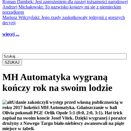
Roman Dambek: Jest zagrożeniem dla naszej tożsamości narodowej
Andrzej Michałowski: To nazwisko kojarzy mi się z niemieckim
porządkiem
Mariusz Wilczyński: Jego rządy zaskutkowały jednymi z gorszych
decyzji
więcej ...
SZUKAJ
MH Automatyka wygraną
kończy rok na swoim lodzie
Udanie zakończyli występ przed własną publicznością w
roku 2017 hokeiści MH Automatyka. Gdańszczanie w hali
Olivia pokonali PGE Orlik Opole 5:1 (0:0, 2:0, 3:1). Hat trick
zapisał na swoim koncie Josef Vitek. Dzięki wygranej i porażce
drużyny z Nowego Targu biało-niebiescy awansowali na piąte
miejsce w tabeli.