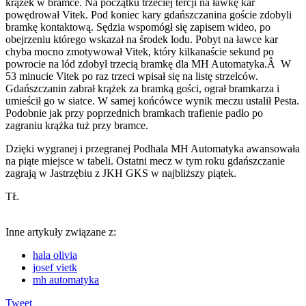
krążek w bramce. Na początku trzeciej tercji na ławkę kar
powędrował Vitek. Pod koniec kary gdańszczanina goście zdobyli
bramkę kontaktową. Sędzia wspomógł się zapisem wideo, po
obejrzeniu którego wskazał na środek lodu. Pobyt na ławce kar
chyba mocno zmotywował Vitek, który kilkanaście sekund po
powrocie na lód zdobył trzecią bramkę dla MH Automatyka.Â W
53 minucie Vitek po raz trzeci wpisał się na listę strzelców.
Gdańszczanin zabrał krążek za bramką gości, ograł bramkarza i
umieścił go w siatce. W samej końcówce wynik meczu ustalił Pesta.
Podobnie jak przy poprzednich bramkach trafienie padło po
zagraniu krążka tuż przy bramce.
Dzięki wygranej i przegranej Podhala MH Automatyka awansowała
na piąte miejsce w tabeli. Ostatni mecz w tym roku gdańszczanie
zagrają w Jastrzębiu z JKH GKS w najbliższy piątek.
TŁ
Inne artykuły związane z:
hala olivia
josef vietk
mh automatyka
Tweet