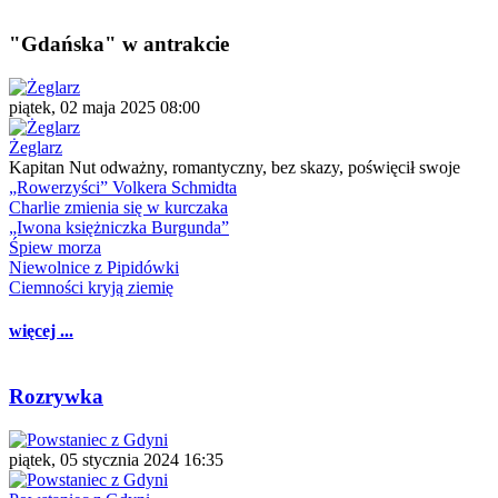
"Gdańska" w antrakcie
piątek, 02 maja 2025 08:00
Żeglarz
Kapitan Nut odważny, romantyczny, bez skazy, poświęcił swoje
„Rowerzyści” Volkera Schmidta
Charlie zmienia się w kurczaka
„Iwona księżniczka Burgunda”
Śpiew morza
Niewolnice z Pipidówki
Ciemności kryją ziemię
więcej ...
Rozrywka
piątek, 05 stycznia 2024 16:35