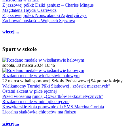
Z jazzowej półki: Dziki geniusz – Charles Mingus
Magdalena Heyda-Usarewicz
Z jazzowej półki: Nonszalancki Argentyńczyk
Zachować boskość - Wojciech Sęczawa
więcej ...
Sport w szkole
sobota, 30 marca 2024 16:46
Rozdano medale w wioślarstwie halowym
22 marca w hali sportowej Szkoły Podstawowej 94 po raz kolejny
Wielkanocny Turniej Piłki Siatkowej ,,szóstek mieszanych”
Ostatni akcent w piłce ręcznej
Przed wiosenną rundą „Czwartków lekkoatletycznych”
Rozdano medale w mini piłce ręcznej
Koszykarskie złota ponownie dla SMS Marcina Gortata
Licealna siatkówka chłopców ma finiszu
więcej ...