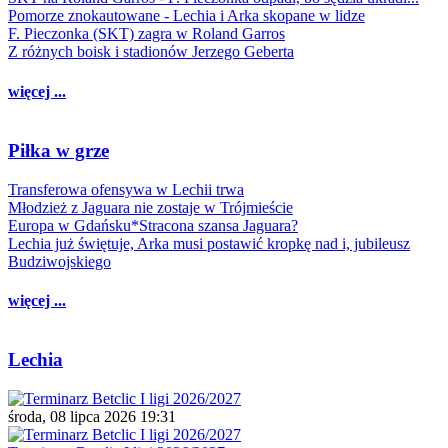
Pomorze znokautowane - Lechia i Arka skopane w lidze
F. Pieczonka (SKT) zagra w Roland Garros
Z różnych boisk i stadionów Jerzego Geberta
więcej ...
Piłka w grze
Transferowa ofensywa w Lechii trwa
Młodzież z Jaguara nie zostaje w Trójmieście
Europa w Gdańsku*Stracona szansa Jaguara?
Lechia już świętuje, Arka musi postawić kropkę nad i, jubileusz
Budziwojskiego
więcej ...
Lechia
środa, 08 lipca 2026 19:31