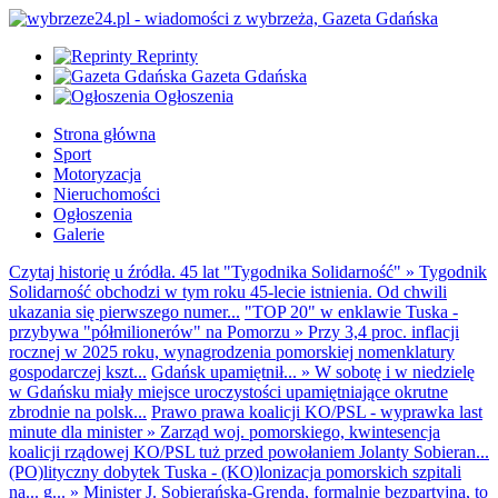
Reprinty
Gazeta Gdańska
Ogłoszenia
Strona główna
Sport
Motoryzacja
Nieruchomości
Ogłoszenia
Galerie
Czytaj historię u źródła. 45 lat "Tygodnika Solidarność"
»
Tygodnik
Solidarność obchodzi w tym roku 45-lecie istnienia. Od chwili
ukazania się pierwszego numer...
"TOP 20" w enklawie Tuska -
przybywa "półmilionerów" na Pomorzu
»
Przy 3,4 proc. inflacji
rocznej w 2025 roku, wynagrodzenia pomorskiej nomenklatury
gospodarczej kszt...
Gdańsk upamiętnił...
»
W sobotę i w niedzielę
w Gdańsku miały miejsce uroczystości upamiętniające okrutne
zbrodnie na polsk...
Prawo prawa koalicji KO/PSL - wyprawka last
minute dla minister
»
Zarząd woj. pomorskiego, kwintesencja
koalicji rządowej KO/PSL tuż przed powołaniem Jolanty Sobieran...
(PO)lityczny dobytek Tuska - (KO)lonizacja pomorskich szpitali
na... g...
»
Minister J. Sobierańska-Grenda, formalnie bezpartyjna, to