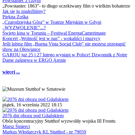
Powstaniec z Gdyni
„Powstaniec 1863”- to długo oczekiwany film o wielkim bohaterze
Jak się tu znaleźliśmy?
Piękna Zośka
„Czarodziejska Góra” w Teatrze Miejskim w Gdyni
„WYZWOLENIE”...?
Święto kina w Toruniu – Festiwal EnergaCamerimage
Koncert „Wolność jest w nas” - wokaliści i muzycy
Jeśli lubisz film „Buena Vista Social Club” nie możesz przegapić
show na Ołowiance
GAROU już 25 i 27 lutego wystąpi w Polsce! Dzwonnik z Notre
Dame zaśpiewa w ERGO Arenie
więcej ...
piątek, 16 września 2022 18:15
2076 dni obozu pod Gdańskiem
Obóz koncentracyjny Stutthof wyzwoliły wojska III Frontu
Marsz Śmierci
Markus Włodarczyk KL Stutthof - nr 79059