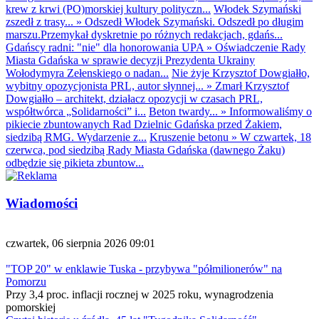
krew z krwi (PO)morskiej kultury polityczn...
Włodek Szymański
zszedł z trasy...
»
Odszedł Włodek Szymański. Odszedł po długim
marszu.Przemykał dyskretnie po różnych redakcjach, gdańs...
Gdańscy radni: "nie" dla honorowania UPA
»
Oświadczenie Rady
Miasta Gdańska w sprawie decyzji Prezydenta Ukrainy
Wołodymyra Zełenskiego o nadan...
Nie żyje Krzysztof Dowgiałło,
wybitny opozycjonista PRL, autor słynnej...
»
Zmarł Krzysztof
Dowgiałło – architekt, działacz opozycji w czasach PRL,
współtwórca „Solidarności” i...
Beton twardy...
»
Informowaliśmy o
pikiecie zbuntowanych Rad Dzielnic Gdańska przed Żakiem,
siedzibą RMG. Wydarzenie z...
Kruszenie betonu
»
W czwartek, 18
czerwca, pod siedzibą Rady Miasta Gdańska (dawnego Żaku)
odbędzie się pikieta zbuntow...
Wiadomości
czwartek, 06 sierpnia 2026 09:01
"TOP 20" w enklawie Tuska - przybywa "półmilionerów" na
Pomorzu
Przy 3,4 proc. inflacji rocznej w 2025 roku, wynagrodzenia
pomorskiej