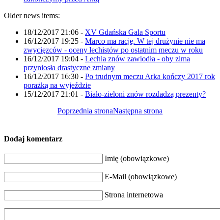
Older news items:
18/12/2017 21:06
-
XV Gdańska Gala Sportu
16/12/2017 19:25
-
Marco ma rację. W tej drużynie nie ma
zwycięzców - oceny lechistów po ostatnim meczu w roku
16/12/2017 19:04
-
Lechia znów zawiodła - oby zima
przyniosła drastyczne zmiany
16/12/2017 16:30
-
Po trudnym meczu Arka kończy 2017 rok
porażką na wyjeździe
15/12/2017 21:01
-
Biało-zieloni znów rozdadzą prezenty?
Poprzednia strona
Następna strona
Dodaj komentarz
Imię (obowiązkowe)
E-Mail (obowiązkowe)
Strona internetowa