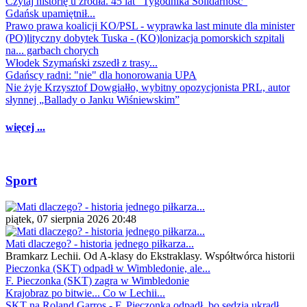
Czytaj historię u źródła. 45 lat "Tygodnika Solidarność"
Gdańsk upamiętnił...
Prawo prawa koalicji KO/PSL - wyprawka last minute dla minister
(PO)lityczny dobytek Tuska - (KO)lonizacja pomorskich szpitali
na... garbach chorych
Włodek Szymański zszedł z trasy...
Gdańscy radni: "nie" dla honorowania UPA
Nie żyje Krzysztof Dowgiałło, wybitny opozycjonista PRL, autor
słynnej „Ballady o Janku Wiśniewskim”
więcej ...
Sport
piątek, 07 sierpnia 2026 20:48
Mati dlaczego? - historia jednego piłkarza...
Bramkarz Lechii. Od A-klasy do Ekstraklasy. Współtwórca historii
Pieczonka (SKT) odpadł w Wimbledonie, ale...
F. Pieczonka (SKT) zagra w Wimbledonie
Krajobraz po bitwie... Co w Lechii...
SKT na Roland Garros - F. Pieczonka odpadł, bo sędzia ukradł...