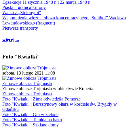
Egzekucje 11 stycznia 1940 r. i 22 marca 1940 r.
Piaski – granica Europy
Walka z „Zielonymi”
Wspomnienia więźnia obozu koncentracyjnego „Stutthof” Wacława
Lewandowskiego (fragment)
Pierwsze transporty
więcej ...
Foto "Kwiatki"
sobota, 13 lutego 2021 11:08
Zimowe oblicza Trójmiasta
Zimowe oblicze Trójmiasta w obiektywie Roberta
Zimowe oblicza Trójmiasta
Foto "Kwiatki": Zima odwiedziła Pomorze
Foto "Kwiatki": Bursztynowy ołtarz w kościele św. Brygidy w
Gdańsku
Foto "Kwiatki": Gra w zielone
Foto "Kwiatki": Temida na haku
Foto "Kwiatki": Szklane domy