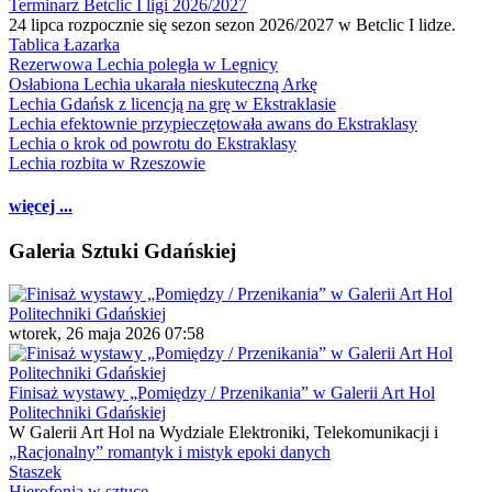
Terminarz Betclic I ligi 2026/2027
24 lipca rozpocznie się sezon sezon 2026/2027 w Betclic I lidze.
Tablica Łazarka
Rezerwowa Lechia poległa w Legnicy
Osłabiona Lechia ukarała nieskuteczną Arkę
Lechia Gdańsk z licencją na grę w Ekstraklasie
Lechia efektownie przypieczętowała awans do Ekstraklasy
Lechia o krok od powrotu do Ekstraklasy
Lechia rozbita w Rzeszowie
więcej ...
Galeria Sztuki Gdańskiej
wtorek, 26 maja 2026 07:58
Finisaż wystawy „Pomiędzy / Przenikania” w Galerii Art Hol
Politechniki Gdańskiej
W Galerii Art Hol na Wydziale Elektroniki, Telekomunikacji i
„Racjonalny” romantyk i mistyk epoki danych
Staszek
Hierofonia w sztuce