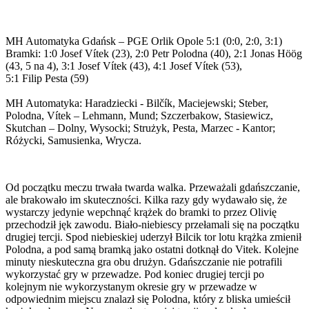
MH Automatyka Gdańsk – PGE Orlik Opole 5:1 (0:0, 2:0, 3:1)
Bramki: 1:0 Josef Vítek (23), 2:0 Petr Polodna (40), 2:1 Jonas Höög
(43, 5 na 4), 3:1 Josef Vítek (43), 4:1 Josef Vítek (53),
5:1 Filip Pesta (59)
MH Automatyka: Haradziecki - Bilčík, Maciejewski; Steber,
Polodna, Vítek – Lehmann, Mund; Szczerbakow, Stasiewicz,
Skutchan – Dolny, Wysocki; Strużyk, Pesta, Marzec - Kantor;
Różycki, Samusienka, Wrycza.
Od początku meczu trwała twarda walka. Przeważali gdańszczanie,
ale brakowało im skuteczności. Kilka razy gdy wydawało się, że
wystarczy jedynie wepchnąć krążek do bramki to przez Olivię
przechodził jęk zawodu. Biało-niebiescy przełamali się na początku
drugiej tercji. Spod niebieskiej uderzył Bilcik tor lotu krążka zmienił
Polodna, a pod samą bramką jako ostatni dotknął do Vitek. Kolejne
minuty nieskuteczna gra obu drużyn. Gdańszczanie nie potrafili
wykorzystać gry w przewadze. Pod koniec drugiej tercji po
kolejnym nie wykorzystanym okresie gry w przewadze w
odpowiednim miejscu znalazł się Polodna, który z bliska umieścił