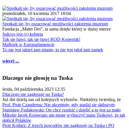
poniedziałek, 10 kwietnia 2017 18:04
Spotkali się, by oszacować możliwości założenia muzeum
Fundacja „Mater Dei”, ta sama dzięki której w dużej mierze
Sukces jest (z) kobietą
Tak się bawi, tak się bawi ROD Kopernik!
Malbork w Europarlamencie
To nie jest jakieś tam miasto, to nie jest jakiś tam zamek
więcej ...
Dlaczego nie głosuję na Tuska
środa, 04 października 2023 12:35
Dlaczego nie zagłosuję na Tuska?
Już dni dzielą nas od kolejnych wyborów. Niektórzy twierdzą, że
Prof. Piotr Czauderna: Nie akceptuję, gdy gardzi się słabszym
Stanisław Fudakowski: On chce rządzić i dzielić a to jest za mało
Mikołaj Jacek Kujawian: nie mogę wybaczyć panu Tuskowi, że tak
skłócił Polaków
Piotr Kotlarz: Z trzech powodów nie zagłosuję na Tuska i PO