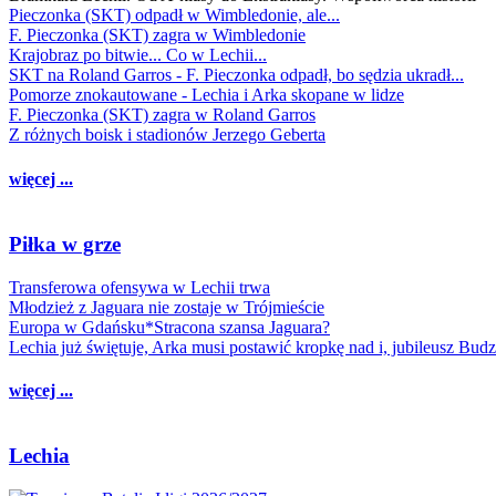
Pieczonka (SKT) odpadł w Wimbledonie, ale...
F. Pieczonka (SKT) zagra w Wimbledonie
Krajobraz po bitwie... Co w Lechii...
SKT na Roland Garros - F. Pieczonka odpadł, bo sędzia ukradł...
Pomorze znokautowane - Lechia i Arka skopane w lidze
F. Pieczonka (SKT) zagra w Roland Garros
Z różnych boisk i stadionów Jerzego Geberta
więcej ...
Piłka w grze
Transferowa ofensywa w Lechii trwa
Młodzież z Jaguara nie zostaje w Trójmieście
Europa w Gdańsku*Stracona szansa Jaguara?
Lechia już świętuje, Arka musi postawić kropkę nad i, jubileusz Bud
więcej ...
Lechia