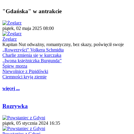
"Gdańska" w antrakcie
piątek, 02 maja 2025 08:00
Żeglarz
Kapitan Nut odważny, romantyczny, bez skazy, poświęcił swoje
„Rowerzyści” Volkera Schmidta
Charlie zmienia się w kurczaka
„Iwona księżniczka Burgunda”
Śpiew morza
Niewolnice z Pipidówki
Ciemności kryją ziemię
więcej ...
Rozrywka
piątek, 05 stycznia 2024 16:35
Powstaniec z Gdyni