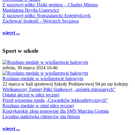
Z jazzowej półki: Dziki geniusz – Charles Mingus
Magdalena Heyda-Usarewicz
Z jazzowej półki: Nonszalancki Argentyńczyk
Zachować boskość - Wojciech Sęczawa
więcej ...
Sport w szkole
sobota, 30 marca 2024 16:46
Rozdano medale w wioślarstwie halowym
22 marca w hali sportowej Szkoły Podstawowej 94 po raz kolejny
Wielkanocny Turniej Piłki Siatkowej ,,szóstek mieszanych”
Ostatni akcent w piłce ręcznej
Przed wiosenną rundą „Czwartków lekkoatletycznych”
Rozdano medale w mini piłce ręcznej
Koszykarskie złota ponownie dla SMS Marcina Gortata
Licealna siatkówka chłopców ma finiszu
więcej ...