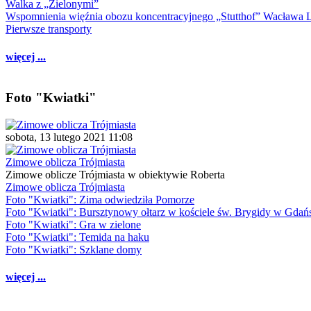
Walka z „Zielonymi”
Wspomnienia więźnia obozu koncentracyjnego „Stutthof” Wacława 
Pierwsze transporty
więcej ...
Foto "Kwiatki"
sobota, 13 lutego 2021 11:08
Zimowe oblicza Trójmiasta
Zimowe oblicze Trójmiasta w obiektywie Roberta
Zimowe oblicza Trójmiasta
Foto "Kwiatki": Zima odwiedziła Pomorze
Foto "Kwiatki": Bursztynowy ołtarz w kościele św. Brygidy w Gdań
Foto "Kwiatki": Gra w zielone
Foto "Kwiatki": Temida na haku
Foto "Kwiatki": Szklane domy
więcej ...