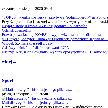
czwartek, 06 sierpnia 2026 09:01
"TOP 20" w enklawie Tuska - przybywa "półmilionerów" na Pomor
Przy 3,4 proc. inflacji rocznej w 2025 roku, wynagrodzenia pomorski
Czytaj historię u źródła. 45 lat "Tygodnika Solidarność"
Gdańsk upamiętnił...
Prawo prawa koalicji KO/PSL - wyprawka last minute dla minister
(PO)lityczny dobytek Tuska - (KO)lonizacja pomorskich szpitali na..
Włodek Szymański zszedł z trasy...
Gdańscy radni: "nie" dla honorowania UPA
Nie żyje Krzysztof Dowgiałło, wybitny opozycjonista PRL, autor sł
więcej ...
Sport
piątek, 07 sierpnia 2026 20:48
Mati dlaczego? - historia jednego piłkarza...
Bramkarz Lechii. Od A-klasy do Ekstraklasy. Współtwórca historii