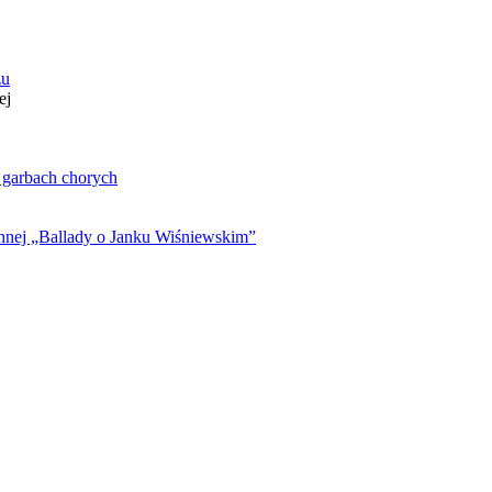
zu
ej
. garbach chorych
ynnej „Ballady o Janku Wiśniewskim”