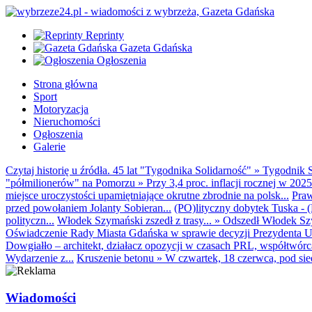
Reprinty
Gazeta Gdańska
Ogłoszenia
Strona główna
Sport
Motoryzacja
Nieruchomości
Ogłoszenia
Galerie
Czytaj historię u źródła. 45 lat "Tygodnika Solidarność"
»
Tygodnik S
"półmilionerów" na Pomorzu
»
Przy 3,4 proc. inflacji rocznej w 20
miejsce uroczystości upamiętniające okrutne zbrodnie na polsk...
Praw
przed powołaniem Jolanty Sobieran...
(PO)lityczny dobytek Tuska - (K
polityczn...
Włodek Szymański zszedł z trasy...
»
Odszedł Włodek Szy
Oświadczenie Rady Miasta Gdańska w sprawie decyzji Prezydenta U
Dowgiałło – architekt, działacz opozycji w czasach PRL, współtwórca 
Wydarzenie z...
Kruszenie betonu
»
W czwartek, 18 czerwca, pod sie
Wiadomości