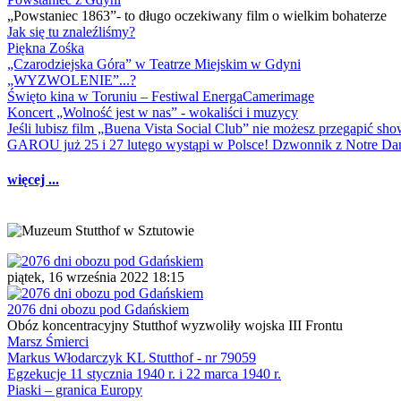
„Powstaniec 1863”- to długo oczekiwany film o wielkim bohaterze
Jak się tu znaleźliśmy?
Piękna Zośka
„Czarodziejska Góra” w Teatrze Miejskim w Gdyni
„WYZWOLENIE”...?
Święto kina w Toruniu – Festiwal EnergaCamerimage
Koncert „Wolność jest w nas” - wokaliści i muzycy
Jeśli lubisz film „Buena Vista Social Club” nie możesz przegapić s
GAROU już 25 i 27 lutego wystąpi w Polsce! Dzwonnik z Notre 
więcej ...
piątek, 16 września 2022 18:15
2076 dni obozu pod Gdańskiem
Obóz koncentracyjny Stutthof wyzwoliły wojska III Frontu
Marsz Śmierci
Markus Włodarczyk KL Stutthof - nr 79059
Egzekucje 11 stycznia 1940 r. i 22 marca 1940 r.
Piaski – granica Europy