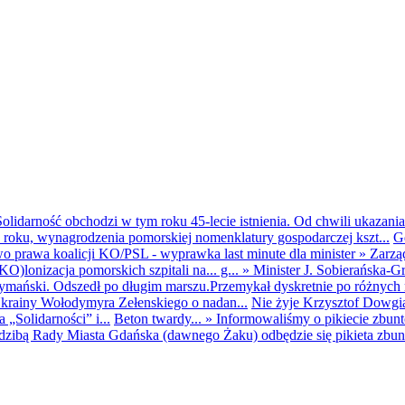
olidarność obchodzi w tym roku 45-lecie istnienia. Od chwili ukazania
25 roku, wynagrodzenia pomorskiej nomenklatury gospodarczej kszt...
G
o prawa koalicji KO/PSL - wyprawka last minute dla minister
»
Zarzą
O)lonizacja pomorskich szpitali na... g...
»
Minister J. Sobierańska-G
mański. Odszedł po długim marszu.Przemykał dyskretnie po różnych r
krainy Wołodymyra Zełenskiego o nadan...
Nie żyje Krzysztof Dowgiał
„Solidarności” i...
Beton twardy...
»
Informowaliśmy o pikiecie zbu
dzibą Rady Miasta Gdańska (dawnego Żaku) odbędzie się pikieta zbun