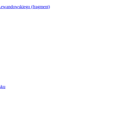
Lewandowskiego (fragment)
sku