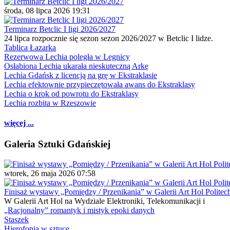
środa, 08 lipca 2026 19:31
Terminarz Betclic I ligi 2026/2027
24 lipca rozpocznie się sezon sezon 2026/2027 w Betclic I lidze.
Tablica Łazarka
Rezerwowa Lechia poległa w Legnicy
Osłabiona Lechia ukarała nieskuteczną Arkę
Lechia Gdańsk z licencją na grę w Ekstraklasie
Lechia efektownie przypieczętowała awans do Ekstraklasy
Lechia o krok od powrotu do Ekstraklasy
Lechia rozbita w Rzeszowie
więcej ...
Galeria Sztuki Gdańskiej
wtorek, 26 maja 2026 07:58
Finisaż wystawy „Pomiędzy / Przenikania” w Galerii Art Hol Politec
W Galerii Art Hol na Wydziale Elektroniki, Telekomunikacji i
„Racjonalny” romantyk i mistyk epoki danych
Staszek
Hierofonia w sztuce