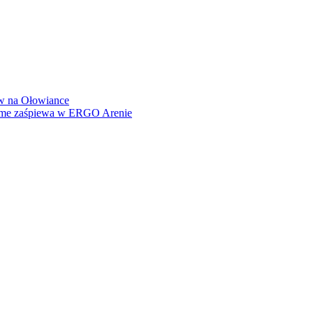
how na Ołowiance
Dame zaśpiewa w ERGO Arenie