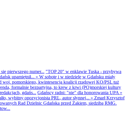
 się pierwszego numer...
"TOP 20" w enklawie Tuska - przybywa
dańsk upamiętnił...
»
W sobotę i w niedzielę w Gdańsku miały
d woj. pomorskiego, kwintesencja koalicji rządowej KO/PSL tuż
renda, formalnie bezpartyjna, to krew z krwi (PO)morskiej kultury
edakcjach, gdańs...
Gdańscy radni: "nie" dla honorowania UPA
»
ło, wybitny opozycjonista PRL, autor słynnej...
»
Zmarł Krzysztof
ntowanych Rad Dzielnic Gdańska przed Żakiem, siedzibą RMG.
tow...