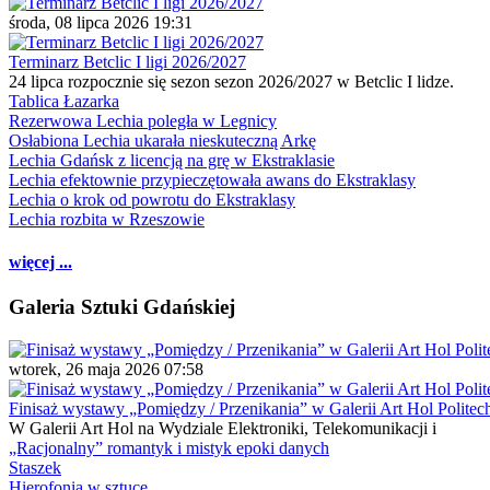
środa, 08 lipca 2026 19:31
Terminarz Betclic I ligi 2026/2027
24 lipca rozpocznie się sezon sezon 2026/2027 w Betclic I lidze.
Tablica Łazarka
Rezerwowa Lechia poległa w Legnicy
Osłabiona Lechia ukarała nieskuteczną Arkę
Lechia Gdańsk z licencją na grę w Ekstraklasie
Lechia efektownie przypieczętowała awans do Ekstraklasy
Lechia o krok od powrotu do Ekstraklasy
Lechia rozbita w Rzeszowie
więcej ...
Galeria Sztuki Gdańskiej
wtorek, 26 maja 2026 07:58
Finisaż wystawy „Pomiędzy / Przenikania” w Galerii Art Hol Politec
W Galerii Art Hol na Wydziale Elektroniki, Telekomunikacji i
„Racjonalny” romantyk i mistyk epoki danych
Staszek
Hierofonia w sztuce