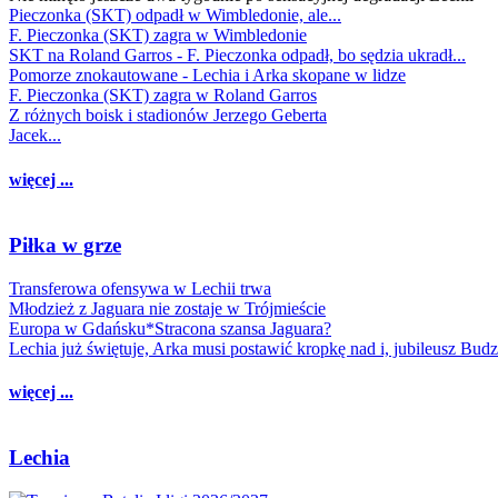
Pieczonka (SKT) odpadł w Wimbledonie, ale...
F. Pieczonka (SKT) zagra w Wimbledonie
SKT na Roland Garros - F. Pieczonka odpadł, bo sędzia ukradł...
Pomorze znokautowane - Lechia i Arka skopane w lidze
F. Pieczonka (SKT) zagra w Roland Garros
Z różnych boisk i stadionów Jerzego Geberta
Jacek...
więcej ...
Piłka w grze
Transferowa ofensywa w Lechii trwa
Młodzież z Jaguara nie zostaje w Trójmieście
Europa w Gdańsku*Stracona szansa Jaguara?
Lechia już świętuje, Arka musi postawić kropkę nad i, jubileusz Bud
więcej ...
Lechia