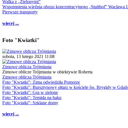
Walka z „Zielonymi”
Wspomnienia więźnia obozu koncentracyjnego „Stutthof” Wacława 
Pierwsze transporty
więcej ...
Foto "Kwiatki"
sobota, 13 lutego 2021 11:08
Zimowe oblicza Trójmiasta
Zimowe oblicze Trójmiasta w obiektywie Roberta
Zimowe oblicza Trójmiasta
Foto "Kwiatki": Zima odwiedziła Pomorze
Foto "Kwiatki": Bursztynowy ołtarz w kościele św. Brygidy w Gdań
Foto "Kwiatki": Gra w zielone
Foto "Kwiatki": Temida na haku
Foto "Kwiatki": Szklane domy
więcej ...