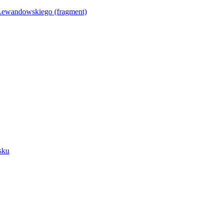
Lewandowskiego (fragment)
sku