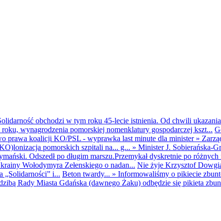
olidarność obchodzi w tym roku 45-lecie istnienia. Od chwili ukazania
25 roku, wynagrodzenia pomorskiej nomenklatury gospodarczej kszt...
G
o prawa koalicji KO/PSL - wyprawka last minute dla minister
»
Zarzą
O)lonizacja pomorskich szpitali na... g...
»
Minister J. Sobierańska-G
mański. Odszedł po długim marszu.Przemykał dyskretnie po różnych r
krainy Wołodymyra Zełenskiego o nadan...
Nie żyje Krzysztof Dowgiał
„Solidarności” i...
Beton twardy...
»
Informowaliśmy o pikiecie zbu
dzibą Rady Miasta Gdańska (dawnego Żaku) odbędzie się pikieta zbun