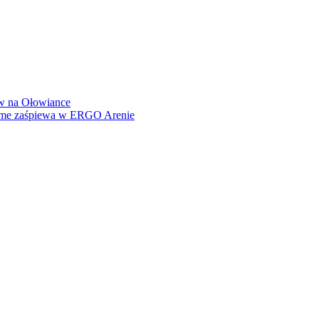
how na Ołowiance
Dame zaśpiewa w ERGO Arenie