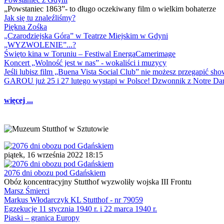
„Powstaniec 1863”- to długo oczekiwany film o wielkim bohaterze
Jak się tu znaleźliśmy?
Piękna Zośka
„Czarodziejska Góra” w Teatrze Miejskim w Gdyni
„WYZWOLENIE”...?
Święto kina w Toruniu – Festiwal EnergaCamerimage
Koncert „Wolność jest w nas” - wokaliści i muzycy
Jeśli lubisz film „Buena Vista Social Club” nie możesz przegapić s
GAROU już 25 i 27 lutego wystąpi w Polsce! Dzwonnik z Notre 
więcej ...
piątek, 16 września 2022 18:15
2076 dni obozu pod Gdańskiem
Obóz koncentracyjny Stutthof wyzwoliły wojska III Frontu
Marsz Śmierci
Markus Włodarczyk KL Stutthof - nr 79059
Egzekucje 11 stycznia 1940 r. i 22 marca 1940 r.
Piaski – granica Europy