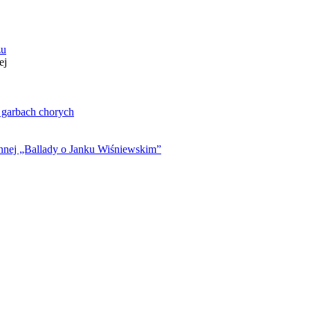
zu
ej
. garbach chorych
ynnej „Ballady o Janku Wiśniewskim”