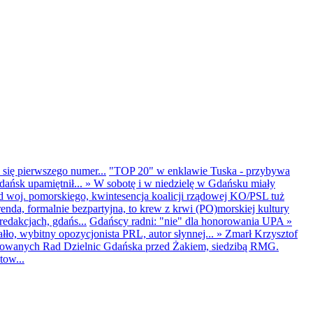
 się pierwszego numer...
"TOP 20" w enklawie Tuska - przybywa
dańsk upamiętnił...
»
W sobotę i w niedzielę w Gdańsku miały
d woj. pomorskiego, kwintesencja koalicji rządowej KO/PSL tuż
renda, formalnie bezpartyjna, to krew z krwi (PO)morskiej kultury
edakcjach, gdańs...
Gdańscy radni: "nie" dla honorowania UPA
»
ło, wybitny opozycjonista PRL, autor słynnej...
»
Zmarł Krzysztof
ntowanych Rad Dzielnic Gdańska przed Żakiem, siedzibą RMG.
tow...