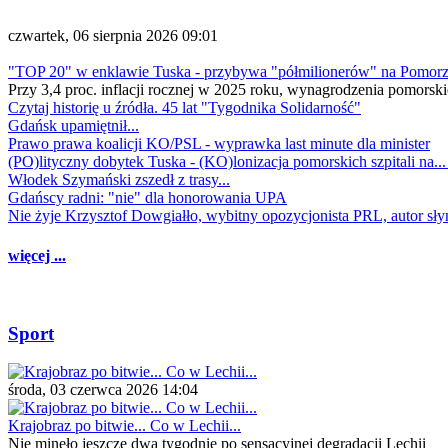
czwartek, 06 sierpnia 2026 09:01
"TOP 20" w enklawie Tuska - przybywa "półmilionerów" na Pomor
Przy 3,4 proc. inflacji rocznej w 2025 roku, wynagrodzenia pomorski
Czytaj historię u źródła. 45 lat "Tygodnika Solidarność"
Gdańsk upamiętnił...
Prawo prawa koalicji KO/PSL - wyprawka last minute dla minister
(PO)lityczny dobytek Tuska - (KO)lonizacja pomorskich szpitali na..
Włodek Szymański zszedł z trasy...
Gdańscy radni: "nie" dla honorowania UPA
Nie żyje Krzysztof Dowgiałło, wybitny opozycjonista PRL, autor sł
więcej ...
Sport
środa, 03 czerwca 2026 14:04
Krajobraz po bitwie... Co w Lechii...
Nie minęło jeszcze dwa tygodnie po sensacyjnej degradacji Lechii