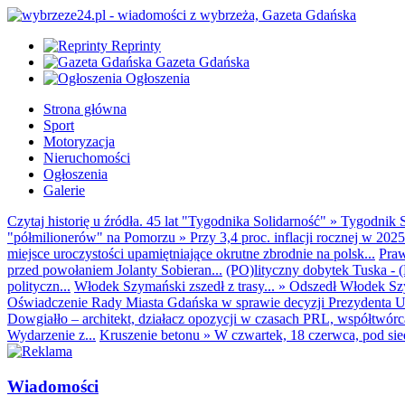
Reprinty
Gazeta Gdańska
Ogłoszenia
Strona główna
Sport
Motoryzacja
Nieruchomości
Ogłoszenia
Galerie
Czytaj historię u źródła. 45 lat "Tygodnika Solidarność"
»
Tygodnik S
"półmilionerów" na Pomorzu
»
Przy 3,4 proc. inflacji rocznej w 20
miejsce uroczystości upamiętniające okrutne zbrodnie na polsk...
Praw
przed powołaniem Jolanty Sobieran...
(PO)lityczny dobytek Tuska - (K
polityczn...
Włodek Szymański zszedł z trasy...
»
Odszedł Włodek Szy
Oświadczenie Rady Miasta Gdańska w sprawie decyzji Prezydenta U
Dowgiałło – architekt, działacz opozycji w czasach PRL, współtwórca 
Wydarzenie z...
Kruszenie betonu
»
W czwartek, 18 czerwca, pod sie
Wiadomości