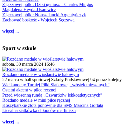
Z jazzowej półki: Dziki geniusz – Charles Mingus
Magdalena Heyda-Usarewicz
Z jazzowej półki: Nonszalancki Argentyńczyk
Zachować boskość - Wojciech Sęczawa
więcej ...
Sport w szkole
sobota, 30 marca 2024 16:46
Rozdano medale w wioślarstwie halowym
22 marca w hali sportowej Szkoły Podstawowej 94 po raz kolejny
Wielkanocny Turniej Piłki Siatkowej ,,szóstek mieszanych”
Ostatni akcent w piłce ręcznej
Przed wiosenną rundą „Czwartków lekkoatletycznych”
Rozdano medale w mini piłce ręcznej
Koszykarskie złota ponownie dla SMS Marcina Gortata
Licealna siatkówka chłopców ma finiszu
więcej ...