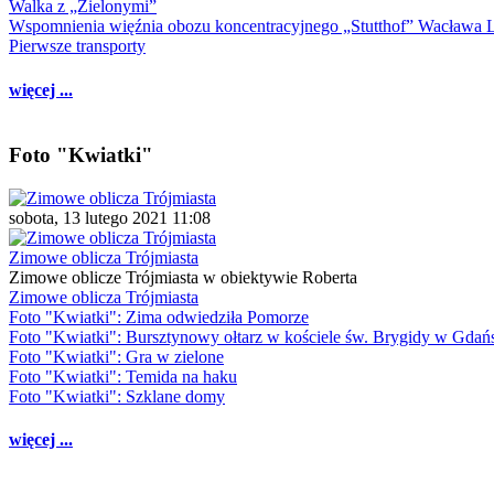
Walka z „Zielonymi”
Wspomnienia więźnia obozu koncentracyjnego „Stutthof” Wacława 
Pierwsze transporty
więcej ...
Foto "Kwiatki"
sobota, 13 lutego 2021 11:08
Zimowe oblicza Trójmiasta
Zimowe oblicze Trójmiasta w obiektywie Roberta
Zimowe oblicza Trójmiasta
Foto "Kwiatki": Zima odwiedziła Pomorze
Foto "Kwiatki": Bursztynowy ołtarz w kościele św. Brygidy w Gdań
Foto "Kwiatki": Gra w zielone
Foto "Kwiatki": Temida na haku
Foto "Kwiatki": Szklane domy
więcej ...