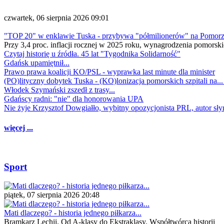
czwartek, 06 sierpnia 2026 09:01
"TOP 20" w enklawie Tuska - przybywa "półmilionerów" na Pomor
Przy 3,4 proc. inflacji rocznej w 2025 roku, wynagrodzenia pomorski
Czytaj historię u źródła. 45 lat "Tygodnika Solidarność"
Gdańsk upamiętnił...
Prawo prawa koalicji KO/PSL - wyprawka last minute dla minister
(PO)lityczny dobytek Tuska - (KO)lonizacja pomorskich szpitali na..
Włodek Szymański zszedł z trasy...
Gdańscy radni: "nie" dla honorowania UPA
Nie żyje Krzysztof Dowgiałło, wybitny opozycjonista PRL, autor sł
więcej ...
Sport
piątek, 07 sierpnia 2026 20:48
Mati dlaczego? - historia jednego piłkarza...
Bramkarz Lechii. Od A-klasy do Ekstraklasy. Współtwórca historii