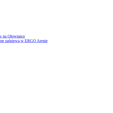
how na Ołowiance
Dame zaśpiewa w ERGO Arenie