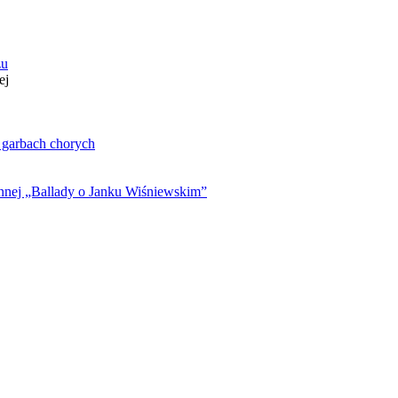
zu
ej
. garbach chorych
ynnej „Ballady o Janku Wiśniewskim”