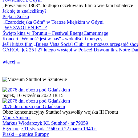
„Powstaniec 1863”- to długo oczekiwany film o wielkim bohaterze
Jak się tu znaleźliśmy?
Piękna Zośka
„Czarodziejska Góra” w Teatrze Miejskim w Gdyni
„WYZWOLENIE”...?
Święto kina w Toruniu – Festiwal EnergaCamerimage
Koncert „Wolność jest w nas” - wokaliści i muzycy
Jeśli lubisz film „Buena Vista Social Club” nie możesz przegapić s
GAROU już 25 i 27 lutego wystąpi w Polsce! Dzwonnik z Notre 
więcej ...
piątek, 16 września 2022 18:15
2076 dni obozu pod Gdańskiem
Obóz koncentracyjny Stutthof wyzwoliły wojska III Frontu
Marsz Śmierci
Markus Włodarczyk KL Stutthof - nr 79059
Egzekucje 11 stycznia 1940 r. i 22 marca 1940 r.
Piaski – granica Europy