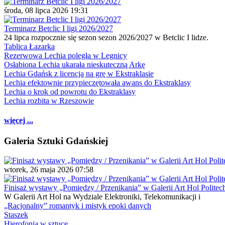
środa, 08 lipca 2026 19:31
Terminarz Betclic I ligi 2026/2027
24 lipca rozpocznie się sezon sezon 2026/2027 w Betclic I lidze.
Tablica Łazarka
Rezerwowa Lechia poległa w Legnicy
Osłabiona Lechia ukarała nieskuteczną Arkę
Lechia Gdańsk z licencją na grę w Ekstraklasie
Lechia efektownie przypieczętowała awans do Ekstraklasy
Lechia o krok od powrotu do Ekstraklasy
Lechia rozbita w Rzeszowie
więcej ...
Galeria Sztuki Gdańskiej
wtorek, 26 maja 2026 07:58
Finisaż wystawy „Pomiędzy / Przenikania” w Galerii Art Hol Politec
W Galerii Art Hol na Wydziale Elektroniki, Telekomunikacji i
„Racjonalny” romantyk i mistyk epoki danych
Staszek
Hierofonia w sztuce