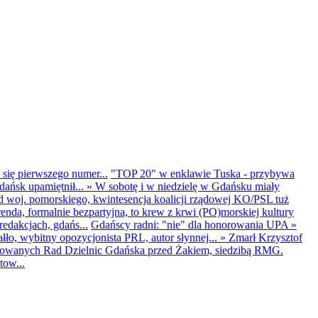
 się pierwszego numer...
"TOP 20" w enklawie Tuska - przybywa
dańsk upamiętnił...
»
W sobotę i w niedzielę w Gdańsku miały
d woj. pomorskiego, kwintesencja koalicji rządowej KO/PSL tuż
renda, formalnie bezpartyjna, to krew z krwi (PO)morskiej kultury
edakcjach, gdańs...
Gdańscy radni: "nie" dla honorowania UPA
»
ło, wybitny opozycjonista PRL, autor słynnej...
»
Zmarł Krzysztof
ntowanych Rad Dzielnic Gdańska przed Żakiem, siedzibą RMG.
tow...