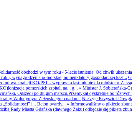
olidarność obchodzi w tym roku 45-lecie istnienia. Od chwili ukazania
25 roku, wynagrodzenia pomorskiej nomenklatury gospodarczej kszt...
G
o prawa koalicji KO/PSL - wyprawka last minute dla minister
»
Zarzą
O)lonizacja pomorskich szpitali na... g...
»
Minister J. Sobierańska-G
mański. Odszedł po długim marszu.Przemykał dyskretnie po różnych r
krainy Wołodymyra Zełenskiego o nadan...
Nie żyje Krzysztof Dowgiał
„Solidarności” i...
Beton twardy...
»
Informowaliśmy o pikiecie zbu
dzibą Rady Miasta Gdańska (dawnego Żaku) odbędzie się pikieta zbun