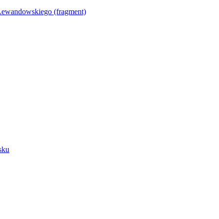
Lewandowskiego (fragment)
sku