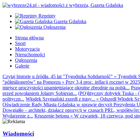
Reprinty
Gazeta Gdańska
Ogłoszenia
Strona główna
Sport
Motoryzacja
Nieruchomości
Ogłoszenia
Galerie
Czytaj historię u źródła. 45 lat "Tygodnika Solidarność"
»
Tygodnik S
"półmilionerów" na Pomorzu
»
Przy 3,4 proc. inflacji rocznej w 20
miejsce uroczystości upamiętniające okrutne zbrodnie na polsk...
Praw
przed powołaniem Jolanty Sobieran...
(PO)lityczny dobytek Tuska - (K
polityczn...
Włodek Szymański zszedł z trasy...
»
Odszedł Włodek Szy
Oświadczenie Rady Miasta Gdańska w sprawie decyzji Prezydenta U
Dowgiałło – architekt, działacz opozycji w czasach PRL, współtwórca 
Wydarzenie z...
Kruszenie betonu
»
W czwartek, 18 czerwca, pod sie
Wiadomości