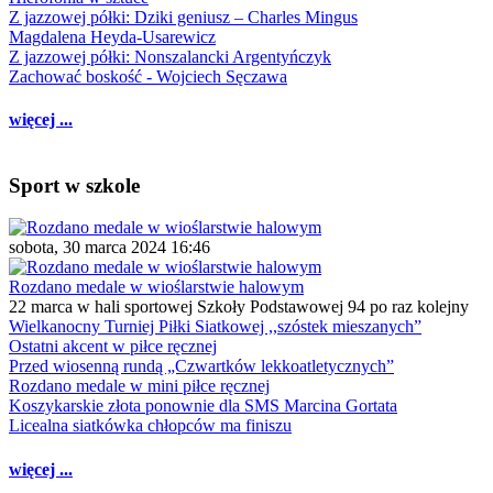
Z jazzowej półki: Dziki geniusz – Charles Mingus
Magdalena Heyda-Usarewicz
Z jazzowej półki: Nonszalancki Argentyńczyk
Zachować boskość - Wojciech Sęczawa
więcej ...
Sport w szkole
sobota, 30 marca 2024 16:46
Rozdano medale w wioślarstwie halowym
22 marca w hali sportowej Szkoły Podstawowej 94 po raz kolejny
Wielkanocny Turniej Piłki Siatkowej ,,szóstek mieszanych”
Ostatni akcent w piłce ręcznej
Przed wiosenną rundą „Czwartków lekkoatletycznych”
Rozdano medale w mini piłce ręcznej
Koszykarskie złota ponownie dla SMS Marcina Gortata
Licealna siatkówka chłopców ma finiszu
więcej ...