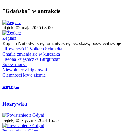
"Gdańska" w antrakcie
piątek, 02 maja 2025 08:00
Żeglarz
Kapitan Nut odważny, romantyczny, bez skazy, poświęcił swoje
„Rowerzyści” Volkera Schmidta
Charlie zmienia się w kurczaka
„Iwona księżniczka Burgunda”
Śpiew morza
Niewolnice z Pipidówki
Ciemności kryją ziemię
więcej ...
Rozrywka
piątek, 05 stycznia 2024 16:35
Powstaniec z Gdyni