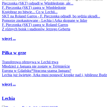
Pieczonka (SKT) odpadł w Wimbledonie, ale...
F. Pieczonka (SKT) zagra w Wimbledonie
Krajobraz po bitwie... Co w Lechii...
SKT na Roland Garros - F. Pieczonka odpadł, bo sędzia ukradł...
Pomorze znokautowane - Lechia i Arka skopane w lidze
F. Pieczonka (SKT) zagra w Roland Garros
Z różnych boisk i stadionów Jerzego Geberta
więcej ...
Piłka w grze
Transferowa ofensywa w Lechii trwa
Młodzież z Jaguara nie zostaje w Trójmieście
Europa w Gdańsku*Stracona szansa Jaguara?
Lechia już świętuje, Arka musi postawić kropkę nad i, jubileusz Bud
więcej ...
Lechia