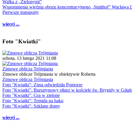
Walka z „Zielonymi”
Wspomnienia więźnia obozu koncentracyjnego „Stutthof” Wacława 
Pierwsze transporty
więcej ...
Foto "Kwiatki"
sobota, 13 lutego 2021 11:08
Zimowe oblicza Trójmiasta
Zimowe oblicze Trójmiasta w obiektywie Roberta
Zimowe oblicza Trójmiasta
Foto "Kwiatki": Zima odwiedziła Pomorze
Foto "Kwiatki": Bursztynowy ołtarz w kościele św. Brygidy w Gdań
Foto "Kwiatki": Gra w zielone
Foto "Kwiatki": Temida na haku
Foto "Kwiatki": Szklane domy
więcej ...