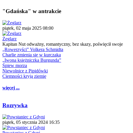
"Gdańska" w antrakcie
piątek, 02 maja 2025 08:00
Żeglarz
Kapitan Nut odważny, romantyczny, bez skazy, poświęcił swoje
„Rowerzyści” Volkera Schmidta
Charlie zmienia się w kurczaka
„Iwona księżniczka Burgunda”
Śpiew morza
Niewolnice z Pipidówki
Ciemności kryją ziemię
więcej ...
Rozrywka
piątek, 05 stycznia 2024 16:35
Powstaniec z Gdyni