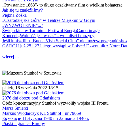
„Powstaniec 1863”- to długo oczekiwany film o wielkim bohaterze
Jak się tu znaleźliśmy?
Piękna Zośka
„Czarodziejska Góra” w Teatrze Miejskim w Gdyni
„WYZWOLENIE”...?
Święto kina w Toruniu – Festiwal EnergaCamerimage
Koncert „Wolność jest w nas” - wokaliści i muzycy
Jeśli lubisz film „Buena Vista Social Club” nie możesz przegapić s
GAROU już 25 i 27 lutego wystąpi w Polsce! Dzwonnik z Notre 
więcej ...
piątek, 16 września 2022 18:15
2076 dni obozu pod Gdańskiem
Obóz koncentracyjny Stutthof wyzwoliły wojska III Frontu
Marsz Śmierci
Markus Włodarczyk KL Stutthof - nr 79059
Egzekucje 11 stycznia 1940 r. i 22 marca 1940 r.
Piaski – granica Europy