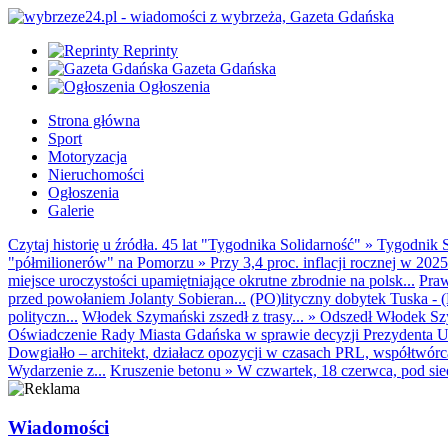
Reprinty
Gazeta Gdańska
Ogłoszenia
Strona główna
Sport
Motoryzacja
Nieruchomości
Ogłoszenia
Galerie
Czytaj historię u źródła. 45 lat "Tygodnika Solidarność"
»
Tygodnik S
"półmilionerów" na Pomorzu
»
Przy 3,4 proc. inflacji rocznej w 20
miejsce uroczystości upamiętniające okrutne zbrodnie na polsk...
Praw
przed powołaniem Jolanty Sobieran...
(PO)lityczny dobytek Tuska - (K
polityczn...
Włodek Szymański zszedł z trasy...
»
Odszedł Włodek Szy
Oświadczenie Rady Miasta Gdańska w sprawie decyzji Prezydenta U
Dowgiałło – architekt, działacz opozycji w czasach PRL, współtwórca 
Wydarzenie z...
Kruszenie betonu
»
W czwartek, 18 czerwca, pod sie
Wiadomości