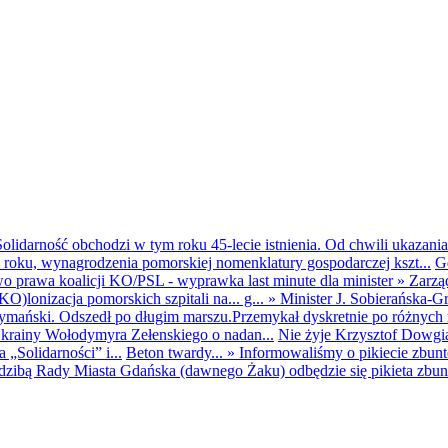
olidarność obchodzi w tym roku 45-lecie istnienia. Od chwili ukazania
25 roku, wynagrodzenia pomorskiej nomenklatury gospodarczej kszt...
G
o prawa koalicji KO/PSL - wyprawka last minute dla minister
»
Zarzą
O)lonizacja pomorskich szpitali na... g...
»
Minister J. Sobierańska-G
mański. Odszedł po długim marszu.Przemykał dyskretnie po różnych r
krainy Wołodymyra Zełenskiego o nadan...
Nie żyje Krzysztof Dowgiał
„Solidarności” i...
Beton twardy...
»
Informowaliśmy o pikiecie zbu
dzibą Rady Miasta Gdańska (dawnego Żaku) odbędzie się pikieta zbun