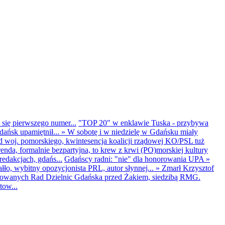
 się pierwszego numer...
"TOP 20" w enklawie Tuska - przybywa
dańsk upamiętnił...
»
W sobotę i w niedzielę w Gdańsku miały
d woj. pomorskiego, kwintesencja koalicji rządowej KO/PSL tuż
renda, formalnie bezpartyjna, to krew z krwi (PO)morskiej kultury
edakcjach, gdańs...
Gdańscy radni: "nie" dla honorowania UPA
»
ło, wybitny opozycjonista PRL, autor słynnej...
»
Zmarł Krzysztof
ntowanych Rad Dzielnic Gdańska przed Żakiem, siedzibą RMG.
tow...