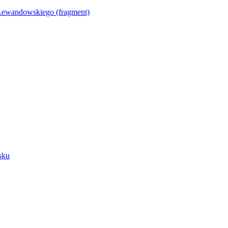
Lewandowskiego (fragment)
sku