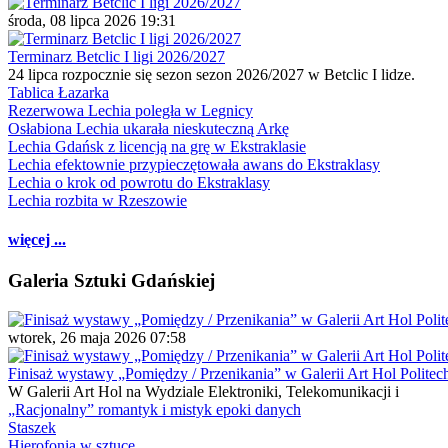
środa, 08 lipca 2026 19:31
Terminarz Betclic I ligi 2026/2027
24 lipca rozpocznie się sezon sezon 2026/2027 w Betclic I lidze.
Tablica Łazarka
Rezerwowa Lechia poległa w Legnicy
Osłabiona Lechia ukarała nieskuteczną Arkę
Lechia Gdańsk z licencją na grę w Ekstraklasie
Lechia efektownie przypieczętowała awans do Ekstraklasy
Lechia o krok od powrotu do Ekstraklasy
Lechia rozbita w Rzeszowie
więcej ...
Galeria Sztuki Gdańskiej
wtorek, 26 maja 2026 07:58
Finisaż wystawy „Pomiędzy / Przenikania” w Galerii Art Hol Politec
W Galerii Art Hol na Wydziale Elektroniki, Telekomunikacji i
„Racjonalny” romantyk i mistyk epoki danych
Staszek
Hierofonia w sztuce