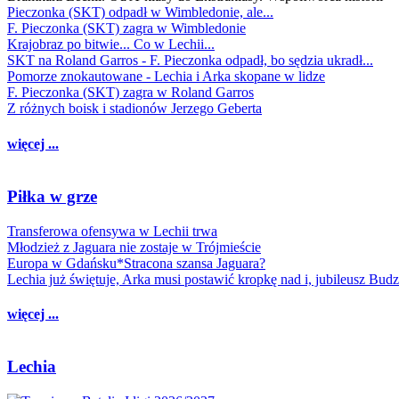
Pieczonka (SKT) odpadł w Wimbledonie, ale...
F. Pieczonka (SKT) zagra w Wimbledonie
Krajobraz po bitwie... Co w Lechii...
SKT na Roland Garros - F. Pieczonka odpadł, bo sędzia ukradł...
Pomorze znokautowane - Lechia i Arka skopane w lidze
F. Pieczonka (SKT) zagra w Roland Garros
Z różnych boisk i stadionów Jerzego Geberta
więcej ...
Piłka w grze
Transferowa ofensywa w Lechii trwa
Młodzież z Jaguara nie zostaje w Trójmieście
Europa w Gdańsku*Stracona szansa Jaguara?
Lechia już świętuje, Arka musi postawić kropkę nad i, jubileusz Bud
więcej ...
Lechia