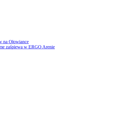
how na Ołowiance
Dame zaśpiewa w ERGO Arenie