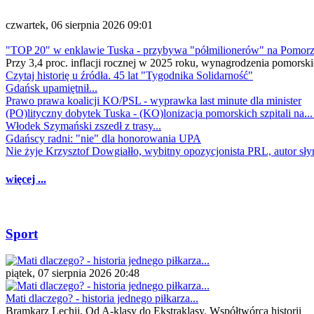
czwartek, 06 sierpnia 2026 09:01
"TOP 20" w enklawie Tuska - przybywa "półmilionerów" na Pomor
Przy 3,4 proc. inflacji rocznej w 2025 roku, wynagrodzenia pomorski
Czytaj historię u źródła. 45 lat "Tygodnika Solidarność"
Gdańsk upamiętnił...
Prawo prawa koalicji KO/PSL - wyprawka last minute dla minister
(PO)lityczny dobytek Tuska - (KO)lonizacja pomorskich szpitali na..
Włodek Szymański zszedł z trasy...
Gdańscy radni: "nie" dla honorowania UPA
Nie żyje Krzysztof Dowgiałło, wybitny opozycjonista PRL, autor sł
więcej ...
Sport
piątek, 07 sierpnia 2026 20:48
Mati dlaczego? - historia jednego piłkarza...
Bramkarz Lechii. Od A-klasy do Ekstraklasy. Współtwórca historii