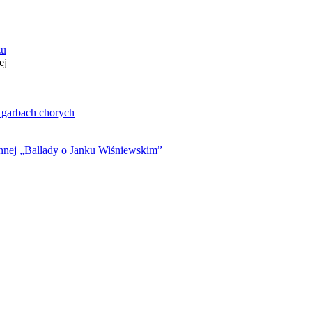
zu
ej
. garbach chorych
ynnej „Ballady o Janku Wiśniewskim”