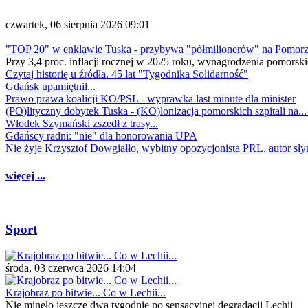
czwartek, 06 sierpnia 2026 09:01
"TOP 20" w enklawie Tuska - przybywa "półmilionerów" na Pomor
Przy 3,4 proc. inflacji rocznej w 2025 roku, wynagrodzenia pomorski
Czytaj historię u źródła. 45 lat "Tygodnika Solidarność"
Gdańsk upamiętnił...
Prawo prawa koalicji KO/PSL - wyprawka last minute dla minister
(PO)lityczny dobytek Tuska - (KO)lonizacja pomorskich szpitali na..
Włodek Szymański zszedł z trasy...
Gdańscy radni: "nie" dla honorowania UPA
Nie żyje Krzysztof Dowgiałło, wybitny opozycjonista PRL, autor sł
więcej ...
Sport
środa, 03 czerwca 2026 14:04
Krajobraz po bitwie... Co w Lechii...
Nie minęło jeszcze dwa tygodnie po sensacyjnej degradacji Lechii