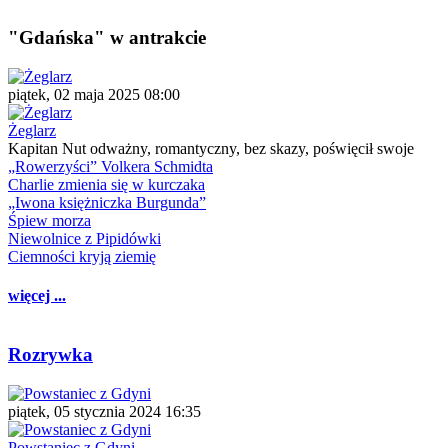
"Gdańska" w antrakcie
piątek, 02 maja 2025 08:00
Żeglarz
Kapitan Nut odważny, romantyczny, bez skazy, poświęcił swoje
„Rowerzyści” Volkera Schmidta
Charlie zmienia się w kurczaka
„Iwona księżniczka Burgunda”
Śpiew morza
Niewolnice z Pipidówki
Ciemności kryją ziemię
więcej ...
Rozrywka
piątek, 05 stycznia 2024 16:35
Powstaniec z Gdyni