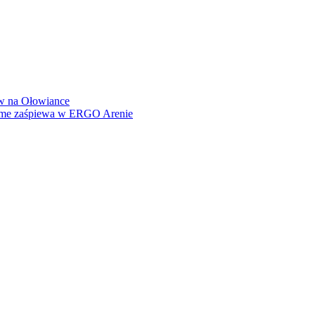
how na Ołowiance
Dame zaśpiewa w ERGO Arenie