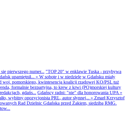
 się pierwszego numer...
"TOP 20" w enklawie Tuska - przybywa
dańsk upamiętnił...
»
W sobotę i w niedzielę w Gdańsku miały
d woj. pomorskiego, kwintesencja koalicji rządowej KO/PSL tuż
renda, formalnie bezpartyjna, to krew z krwi (PO)morskiej kultury
edakcjach, gdańs...
Gdańscy radni: "nie" dla honorowania UPA
»
ło, wybitny opozycjonista PRL, autor słynnej...
»
Zmarł Krzysztof
ntowanych Rad Dzielnic Gdańska przed Żakiem, siedzibą RMG.
tow...