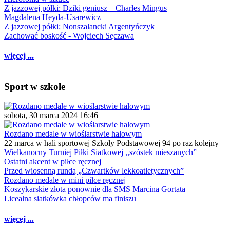
Z jazzowej półki: Dziki geniusz – Charles Mingus
Magdalena Heyda-Usarewicz
Z jazzowej półki: Nonszalancki Argentyńczyk
Zachować boskość - Wojciech Sęczawa
więcej ...
Sport w szkole
sobota, 30 marca 2024 16:46
Rozdano medale w wioślarstwie halowym
22 marca w hali sportowej Szkoły Podstawowej 94 po raz kolejny
Wielkanocny Turniej Piłki Siatkowej ,,szóstek mieszanych”
Ostatni akcent w piłce ręcznej
Przed wiosenną rundą „Czwartków lekkoatletycznych”
Rozdano medale w mini piłce ręcznej
Koszykarskie złota ponownie dla SMS Marcina Gortata
Licealna siatkówka chłopców ma finiszu
więcej ...