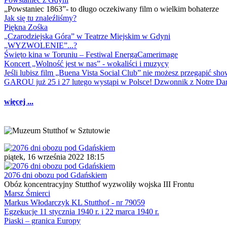
„Powstaniec 1863”- to długo oczekiwany film o wielkim bohaterze
Jak się tu znaleźliśmy?
Piękna Zośka
„Czarodziejska Góra” w Teatrze Miejskim w Gdyni
„WYZWOLENIE”...?
Święto kina w Toruniu – Festiwal EnergaCamerimage
Koncert „Wolność jest w nas” - wokaliści i muzycy
Jeśli lubisz film „Buena Vista Social Club” nie możesz przegapić s
GAROU już 25 i 27 lutego wystąpi w Polsce! Dzwonnik z Notre 
więcej ...
piątek, 16 września 2022 18:15
2076 dni obozu pod Gdańskiem
Obóz koncentracyjny Stutthof wyzwoliły wojska III Frontu
Marsz Śmierci
Markus Włodarczyk KL Stutthof - nr 79059
Egzekucje 11 stycznia 1940 r. i 22 marca 1940 r.
Piaski – granica Europy