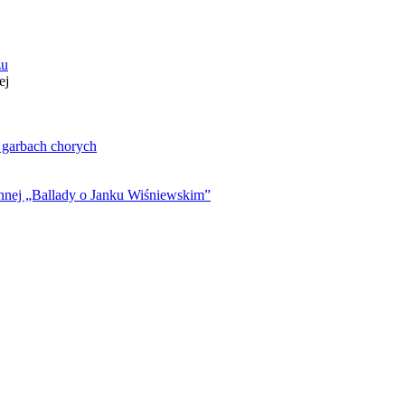
zu
ej
. garbach chorych
ynnej „Ballady o Janku Wiśniewskim”