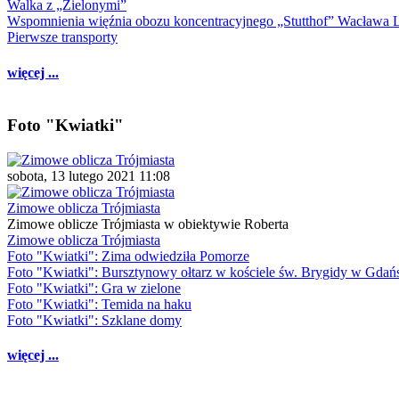
Walka z „Zielonymi”
Wspomnienia więźnia obozu koncentracyjnego „Stutthof” Wacława 
Pierwsze transporty
więcej ...
Foto "Kwiatki"
sobota, 13 lutego 2021 11:08
Zimowe oblicza Trójmiasta
Zimowe oblicze Trójmiasta w obiektywie Roberta
Zimowe oblicza Trójmiasta
Foto "Kwiatki": Zima odwiedziła Pomorze
Foto "Kwiatki": Bursztynowy ołtarz w kościele św. Brygidy w Gdań
Foto "Kwiatki": Gra w zielone
Foto "Kwiatki": Temida na haku
Foto "Kwiatki": Szklane domy
więcej ...