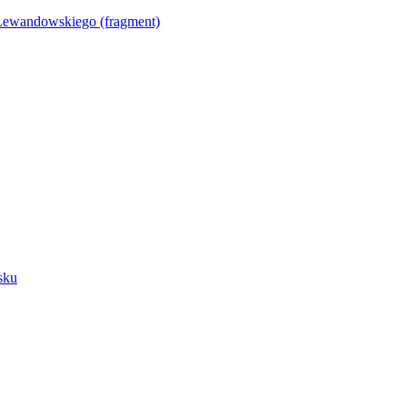
Lewandowskiego (fragment)
sku