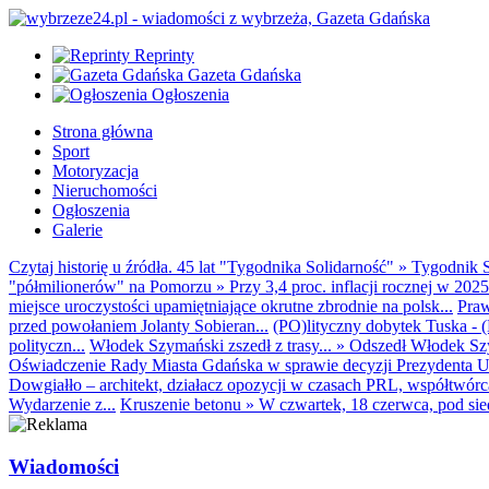
Reprinty
Gazeta Gdańska
Ogłoszenia
Strona główna
Sport
Motoryzacja
Nieruchomości
Ogłoszenia
Galerie
Czytaj historię u źródła. 45 lat "Tygodnika Solidarność"
»
Tygodnik S
"półmilionerów" na Pomorzu
»
Przy 3,4 proc. inflacji rocznej w 20
miejsce uroczystości upamiętniające okrutne zbrodnie na polsk...
Praw
przed powołaniem Jolanty Sobieran...
(PO)lityczny dobytek Tuska - (K
polityczn...
Włodek Szymański zszedł z trasy...
»
Odszedł Włodek Szy
Oświadczenie Rady Miasta Gdańska w sprawie decyzji Prezydenta U
Dowgiałło – architekt, działacz opozycji w czasach PRL, współtwórca 
Wydarzenie z...
Kruszenie betonu
»
W czwartek, 18 czerwca, pod sie
Wiadomości