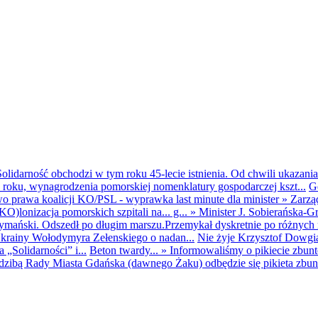
olidarność obchodzi w tym roku 45-lecie istnienia. Od chwili ukazania
25 roku, wynagrodzenia pomorskiej nomenklatury gospodarczej kszt...
G
o prawa koalicji KO/PSL - wyprawka last minute dla minister
»
Zarzą
O)lonizacja pomorskich szpitali na... g...
»
Minister J. Sobierańska-G
mański. Odszedł po długim marszu.Przemykał dyskretnie po różnych r
krainy Wołodymyra Zełenskiego o nadan...
Nie żyje Krzysztof Dowgiał
„Solidarności” i...
Beton twardy...
»
Informowaliśmy o pikiecie zbu
dzibą Rady Miasta Gdańska (dawnego Żaku) odbędzie się pikieta zbun