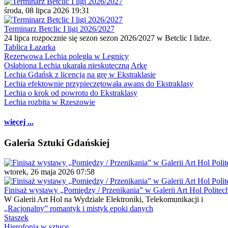
środa, 08 lipca 2026 19:31
Terminarz Betclic I ligi 2026/2027
24 lipca rozpocznie się sezon sezon 2026/2027 w Betclic I lidze.
Tablica Łazarka
Rezerwowa Lechia poległa w Legnicy
Osłabiona Lechia ukarała nieskuteczną Arkę
Lechia Gdańsk z licencją na grę w Ekstraklasie
Lechia efektownie przypieczętowała awans do Ekstraklasy
Lechia o krok od powrotu do Ekstraklasy
Lechia rozbita w Rzeszowie
więcej ...
Galeria Sztuki Gdańskiej
wtorek, 26 maja 2026 07:58
Finisaż wystawy „Pomiędzy / Przenikania” w Galerii Art Hol Politec
W Galerii Art Hol na Wydziale Elektroniki, Telekomunikacji i
„Racjonalny” romantyk i mistyk epoki danych
Staszek
Hierofonia w sztuce