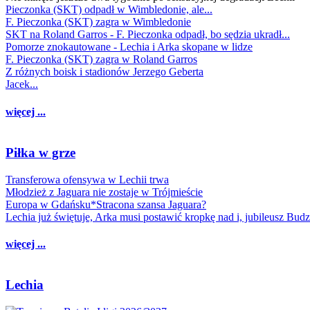
Pieczonka (SKT) odpadł w Wimbledonie, ale...
F. Pieczonka (SKT) zagra w Wimbledonie
SKT na Roland Garros - F. Pieczonka odpadł, bo sędzia ukradł...
Pomorze znokautowane - Lechia i Arka skopane w lidze
F. Pieczonka (SKT) zagra w Roland Garros
Z różnych boisk i stadionów Jerzego Geberta
Jacek...
więcej ...
Piłka w grze
Transferowa ofensywa w Lechii trwa
Młodzież z Jaguara nie zostaje w Trójmieście
Europa w Gdańsku*Stracona szansa Jaguara?
Lechia już świętuje, Arka musi postawić kropkę nad i, jubileusz Bud
więcej ...
Lechia