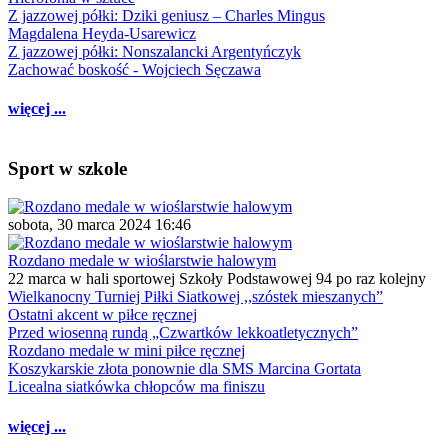
Z jazzowej półki: Dziki geniusz – Charles Mingus
Magdalena Heyda-Usarewicz
Z jazzowej półki: Nonszalancki Argentyńczyk
Zachować boskość - Wojciech Sęczawa
więcej ...
Sport w szkole
sobota, 30 marca 2024 16:46
Rozdano medale w wioślarstwie halowym
22 marca w hali sportowej Szkoły Podstawowej 94 po raz kolejny
Wielkanocny Turniej Piłki Siatkowej ,,szóstek mieszanych”
Ostatni akcent w piłce ręcznej
Przed wiosenną rundą „Czwartków lekkoatletycznych”
Rozdano medale w mini piłce ręcznej
Koszykarskie złota ponownie dla SMS Marcina Gortata
Licealna siatkówka chłopców ma finiszu
więcej ...