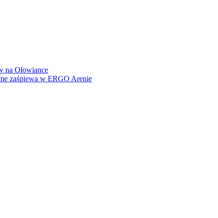
how na Ołowiance
Dame zaśpiewa w ERGO Arenie