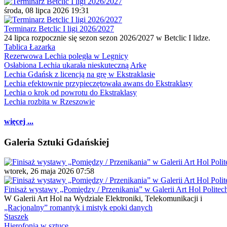
środa, 08 lipca 2026 19:31
Terminarz Betclic I ligi 2026/2027
24 lipca rozpocznie się sezon sezon 2026/2027 w Betclic I lidze.
Tablica Łazarka
Rezerwowa Lechia poległa w Legnicy
Osłabiona Lechia ukarała nieskuteczną Arkę
Lechia Gdańsk z licencją na grę w Ekstraklasie
Lechia efektownie przypieczętowała awans do Ekstraklasy
Lechia o krok od powrotu do Ekstraklasy
Lechia rozbita w Rzeszowie
więcej ...
Galeria Sztuki Gdańskiej
wtorek, 26 maja 2026 07:58
Finisaż wystawy „Pomiędzy / Przenikania” w Galerii Art Hol Politec
W Galerii Art Hol na Wydziale Elektroniki, Telekomunikacji i
„Racjonalny” romantyk i mistyk epoki danych
Staszek
Hierofonia w sztuce