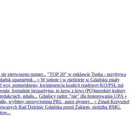
 się pierwszego numer...
"TOP 20" w enklawie Tuska - przybywa
dańsk upamiętnił...
»
W sobotę i w niedzielę w Gdańsku miały
d woj. pomorskiego, kwintesencja koalicji rządowej KO/PSL tuż
renda, formalnie bezpartyjna, to krew z krwi (PO)morskiej kultury
edakcjach, gdańs...
Gdańscy radni: "nie" dla honorowania UPA
»
ło, wybitny opozycjonista PRL, autor słynnej...
»
Zmarł Krzysztof
ntowanych Rad Dzielnic Gdańska przed Żakiem, siedzibą RMG.
tow...