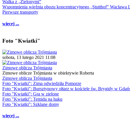
Walka z „Zielonymi”
Wspomnienia więźnia obozu koncentracyjnego „Stutthof” Wacława 
Pierwsze transporty
więcej ...
Foto "Kwiatki"
sobota, 13 lutego 2021 11:08
Zimowe oblicza Trójmiasta
Zimowe oblicze Trójmiasta w obiektywie Roberta
Zimowe oblicza Trójmiasta
Foto "Kwiatki": Zima odwiedziła Pomorze
Foto "Kwiatki": Bursztynowy ołtarz w kościele św. Brygidy w Gdań
Foto "Kwiatki": Gra w zielone
Foto "Kwiatki": Temida na haku
Foto "Kwiatki": Szklane domy
więcej ...