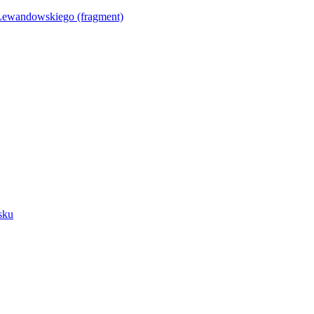
Lewandowskiego (fragment)
sku