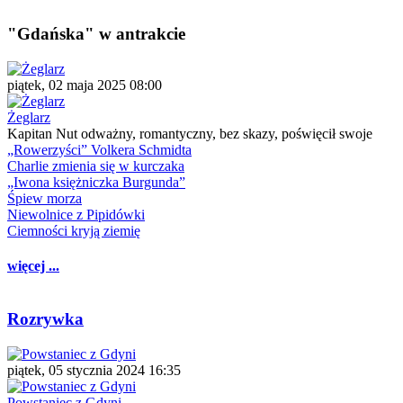
"Gdańska" w antrakcie
piątek, 02 maja 2025 08:00
Żeglarz
Kapitan Nut odważny, romantyczny, bez skazy, poświęcił swoje
„Rowerzyści” Volkera Schmidta
Charlie zmienia się w kurczaka
„Iwona księżniczka Burgunda”
Śpiew morza
Niewolnice z Pipidówki
Ciemności kryją ziemię
więcej ...
Rozrywka
piątek, 05 stycznia 2024 16:35
Powstaniec z Gdyni