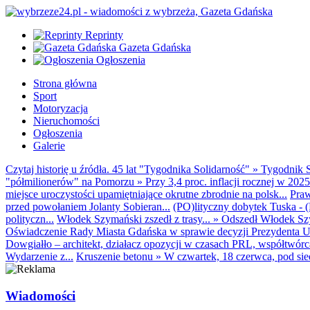
Reprinty
Gazeta Gdańska
Ogłoszenia
Strona główna
Sport
Motoryzacja
Nieruchomości
Ogłoszenia
Galerie
Czytaj historię u źródła. 45 lat "Tygodnika Solidarność"
»
Tygodnik S
"półmilionerów" na Pomorzu
»
Przy 3,4 proc. inflacji rocznej w 20
miejsce uroczystości upamiętniające okrutne zbrodnie na polsk...
Praw
przed powołaniem Jolanty Sobieran...
(PO)lityczny dobytek Tuska - (K
polityczn...
Włodek Szymański zszedł z trasy...
»
Odszedł Włodek Szy
Oświadczenie Rady Miasta Gdańska w sprawie decyzji Prezydenta U
Dowgiałło – architekt, działacz opozycji w czasach PRL, współtwórca 
Wydarzenie z...
Kruszenie betonu
»
W czwartek, 18 czerwca, pod sie
Wiadomości