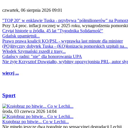
czwartek, 06 sierpnia 2026 09:01
"TOP 20" w enklawie Tuska - przybywa "półmilionerów" na Pomor
Przy 3,4 proc. inflacji rocznej w 2025 roku, wynagrodzenia pomorski
Czytaj historię u źródła. 45 lat "Tygodnika Solidarność"
Gdańsk upamiętnił...
Prawo prawa koalicji KO/PSL - wyprawka last minute dla minister
(PO)lityczny dobytek Tuska - (KO)lonizacja pomorskich szpitali na..
Włodek Szymański zszedł z trasy...
Gdańscy radni: "nie" dla honorowania UPA
Nie żyje Krzysztof Dowgiałło, wybitny opozycjonista PRL, autor sł
więcej ...
Sport
środa, 03 czerwca 2026 14:04
Krajobraz po bitwie... Co w Lechii...
Nie minęło jeszcze dwa tygodnie po sensacyjnej degradacji Lechii