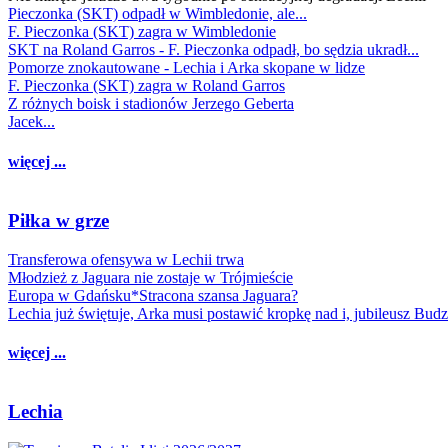
Pieczonka (SKT) odpadł w Wimbledonie, ale...
F. Pieczonka (SKT) zagra w Wimbledonie
SKT na Roland Garros - F. Pieczonka odpadł, bo sędzia ukradł...
Pomorze znokautowane - Lechia i Arka skopane w lidze
F. Pieczonka (SKT) zagra w Roland Garros
Z różnych boisk i stadionów Jerzego Geberta
Jacek...
więcej ...
Piłka w grze
Transferowa ofensywa w Lechii trwa
Młodzież z Jaguara nie zostaje w Trójmieście
Europa w Gdańsku*Stracona szansa Jaguara?
Lechia już świętuje, Arka musi postawić kropkę nad i, jubileusz Bud
więcej ...
Lechia