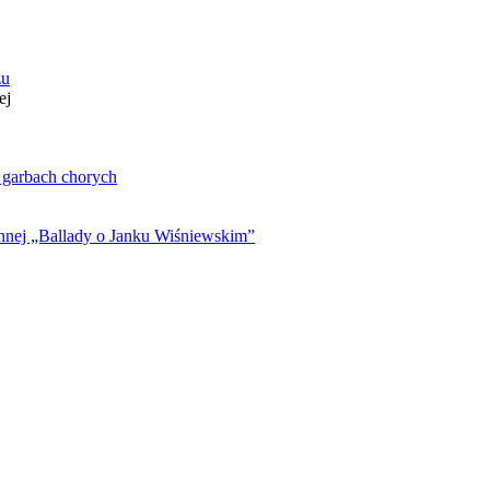
zu
ej
. garbach chorych
ynnej „Ballady o Janku Wiśniewskim”