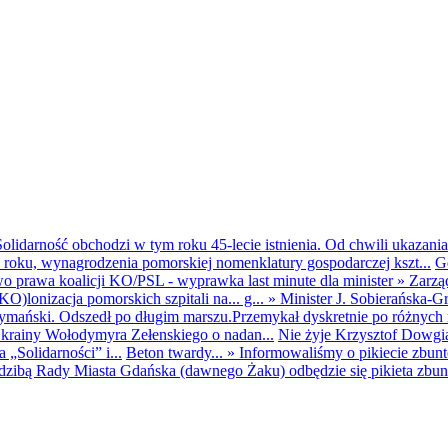
olidarność obchodzi w tym roku 45-lecie istnienia. Od chwili ukazania
25 roku, wynagrodzenia pomorskiej nomenklatury gospodarczej kszt...
G
o prawa koalicji KO/PSL - wyprawka last minute dla minister
»
Zarzą
O)lonizacja pomorskich szpitali na... g...
»
Minister J. Sobierańska-G
mański. Odszedł po długim marszu.Przemykał dyskretnie po różnych r
krainy Wołodymyra Zełenskiego o nadan...
Nie żyje Krzysztof Dowgiał
„Solidarności” i...
Beton twardy...
»
Informowaliśmy o pikiecie zbu
dzibą Rady Miasta Gdańska (dawnego Żaku) odbędzie się pikieta zbun