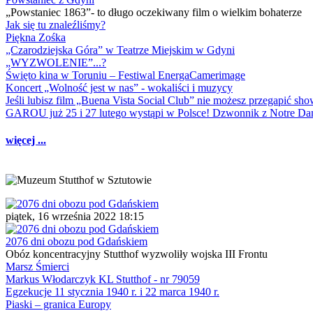
„Powstaniec 1863”- to długo oczekiwany film o wielkim bohaterze
Jak się tu znaleźliśmy?
Piękna Zośka
„Czarodziejska Góra” w Teatrze Miejskim w Gdyni
„WYZWOLENIE”...?
Święto kina w Toruniu – Festiwal EnergaCamerimage
Koncert „Wolność jest w nas” - wokaliści i muzycy
Jeśli lubisz film „Buena Vista Social Club” nie możesz przegapić s
GAROU już 25 i 27 lutego wystąpi w Polsce! Dzwonnik z Notre 
więcej ...
piątek, 16 września 2022 18:15
2076 dni obozu pod Gdańskiem
Obóz koncentracyjny Stutthof wyzwoliły wojska III Frontu
Marsz Śmierci
Markus Włodarczyk KL Stutthof - nr 79059
Egzekucje 11 stycznia 1940 r. i 22 marca 1940 r.
Piaski – granica Europy