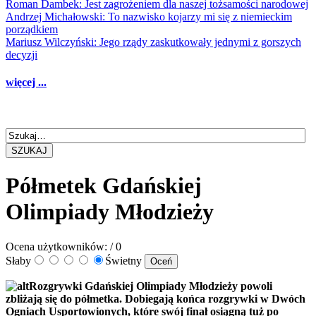
Roman Dambek: Jest zagrożeniem dla naszej tożsamości narodowej
Andrzej Michałowski: To nazwisko kojarzy mi się z niemieckim
porządkiem
Mariusz Wilczyński: Jego rządy zaskutkowały jednymi z gorszych
decyzji
więcej ...
SZUKAJ
Półmetek Gdańskiej
Olimpiady Młodzieży
Ocena użytkowników:
/ 0
Słaby
Świetny
Rozgrywki Gdańskiej Olimpiady Młodzieży powoli
zbliżają się do półmetka. Dobiegają końca rozgrywki w Dwóch
Ogniach Usportowionych, które swój finał osiągną tuż po