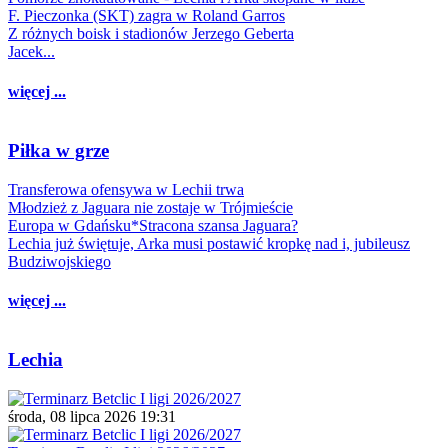
F. Pieczonka (SKT) zagra w Roland Garros
Z różnych boisk i stadionów Jerzego Geberta
Jacek...
więcej ...
Piłka w grze
Transferowa ofensywa w Lechii trwa
Młodzież z Jaguara nie zostaje w Trójmieście
Europa w Gdańsku*Stracona szansa Jaguara?
Lechia już świętuje, Arka musi postawić kropkę nad i, jubileusz
Budziwojskiego
więcej ...
Lechia
środa, 08 lipca 2026 19:31