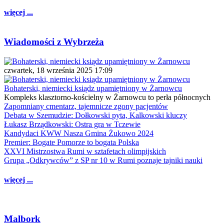
więcej ...
Wiadomości z Wybrzeża
czwartek, 18 września 2025 17:09
Bohaterski, niemiecki ksiądz upamiętniony w Żarnowcu
Kompleks klasztorno-kościelny w Żarnowcu to perła północnych
Zapomniany cmentarz, tajemnicze zgony pacjentów
Debata w Szemudzie: Dołkowski pyta, Kalkowski kluczy
Łukasz Brządkowski: Ostra gra w Tczewie
Kandydaci KWW Nasza Gmina Żukowo 2024
Premier: Bogate Pomorze to bogata Polska
XXVI Mistrzostwa Rumi w sztafetach olimpijskich
Grupa „Odkrywców” z SP nr 10 w Rumi poznaje tajniki nauki
więcej ...
Malbork