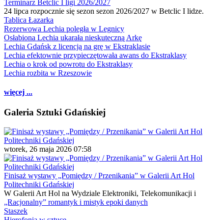
Terminarz Betclic I ligi 2026/2027
24 lipca rozpocznie się sezon sezon 2026/2027 w Betclic I lidze.
Tablica Łazarka
Rezerwowa Lechia poległa w Legnicy
Osłabiona Lechia ukarała nieskuteczną Arkę
Lechia Gdańsk z licencją na grę w Ekstraklasie
Lechia efektownie przypieczętowała awans do Ekstraklasy
Lechia o krok od powrotu do Ekstraklasy
Lechia rozbita w Rzeszowie
więcej ...
Galeria Sztuki Gdańskiej
wtorek, 26 maja 2026 07:58
Finisaż wystawy „Pomiędzy / Przenikania” w Galerii Art Hol
Politechniki Gdańskiej
W Galerii Art Hol na Wydziale Elektroniki, Telekomunikacji i
„Racjonalny” romantyk i mistyk epoki danych
Staszek
Hierofonia w sztuce