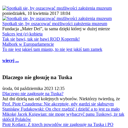
poniedziałek, 10 kwietnia 2017 18:04
Spotkali się, by oszacować możliwości założenia muzeum
Fundacja „Mater Dei”, ta sama dzięki której w dużej mierze
Sukces jest (z) kobietą
Tak się bawi, tak się bawi ROD Kopernik!
Malbork w Europarlamencie
To nie jest jakieś tam miasto, to nie jest jakiś tam zamek
więcej ...
Dlaczego nie głosuję na Tuska
środa, 04 października 2023 12:35
Dlaczego nie zagłosuję na Tuska?
Już dni dzielą nas od kolejnych wyborów. Niektórzy twierdzą, że
Prof. Piotr Czauderna: Nie akceptuję, gdy gardzi się słabszym
Stanisław Fudakowski: On chce rządzić i dzielić a to jest za mało
Mikołaj Jacek Kujawian: nie mogę wybaczyć panu Tuskowi, że tak
skłócił Polaków
Piotr Kotlarz: Z trzech powodów nie zagłosuję na Tuska i PO