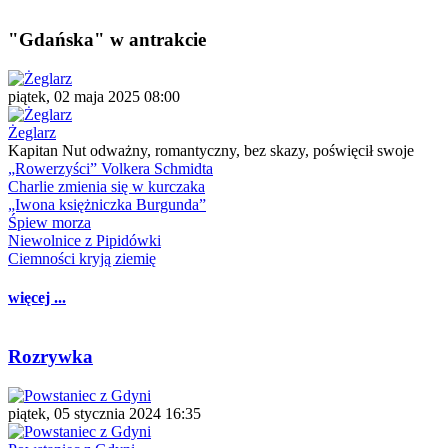
"Gdańska" w antrakcie
piątek, 02 maja 2025 08:00
Żeglarz
Kapitan Nut odważny, romantyczny, bez skazy, poświęcił swoje
„Rowerzyści” Volkera Schmidta
Charlie zmienia się w kurczaka
„Iwona księżniczka Burgunda”
Śpiew morza
Niewolnice z Pipidówki
Ciemności kryją ziemię
więcej ...
Rozrywka
piątek, 05 stycznia 2024 16:35