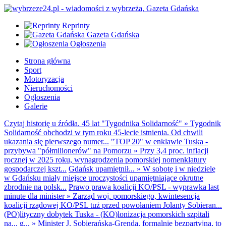
Reprinty
Gazeta Gdańska
Ogłoszenia
Strona główna
Sport
Motoryzacja
Nieruchomości
Ogłoszenia
Galerie
Czytaj historię u źródła. 45 lat "Tygodnika Solidarność"
»
Tygodnik
Solidarność obchodzi w tym roku 45-lecie istnienia. Od chwili
ukazania się pierwszego numer...
"TOP 20" w enklawie Tuska -
przybywa "półmilionerów" na Pomorzu
»
Przy 3,4 proc. inflacji
rocznej w 2025 roku, wynagrodzenia pomorskiej nomenklatury
gospodarczej kszt...
Gdańsk upamiętnił...
»
W sobotę i w niedzielę
w Gdańsku miały miejsce uroczystości upamiętniające okrutne
zbrodnie na polsk...
Prawo prawa koalicji KO/PSL - wyprawka last
minute dla minister
»
Zarząd woj. pomorskiego, kwintesencja
koalicji rządowej KO/PSL tuż przed powołaniem Jolanty Sobieran...
(PO)lityczny dobytek Tuska - (KO)lonizacja pomorskich szpitali
na... g...
»
Minister J. Sobierańska-Grenda, formalnie bezpartyjna, to