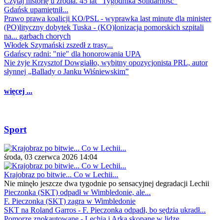
Czytaj historię u źródła. 45 lat "Tygodnika Solidarność"
Gdańsk upamiętnił...
Prawo prawa koalicji KO/PSL - wyprawka last minute dla minister
(PO)lityczny dobytek Tuska - (KO)lonizacja pomorskich szpitali
na... garbach chorych
Włodek Szymański zszedł z trasy...
Gdańscy radni: "nie" dla honorowania UPA
Nie żyje Krzysztof Dowgiałło, wybitny opozycjonista PRL, autor
słynnej „Ballady o Janku Wiśniewskim”
więcej ...
Sport
środa, 03 czerwca 2026 14:04
Krajobraz po bitwie... Co w Lechii...
Nie minęło jeszcze dwa tygodnie po sensacyjnej degradacji Lechii
Pieczonka (SKT) odpadł w Wimbledonie, ale...
F. Pieczonka (SKT) zagra w Wimbledonie
SKT na Roland Garros - F. Pieczonka odpadł, bo sędzia ukradł...
Pomorze znokautowane - Lechia i Arka skopane w lidze