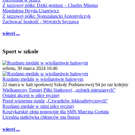
Z jazzowej półki: Dziki geniusz – Charles Mingus
Magdalena Heyda-Usarewicz
Z jazzowej półki: Nonszalancki Argentyńczyk
Zachować boskość - Wojciech Sęczawa
więcej ...
Sport w szkole
sobota, 30 marca 2024 16:46
Rozdano medale w wioślarstwie halowym
22 marca w hali sportowej Szkoły Podstawowej 94 po raz kolejny
Wielkanocny Turniej Piłki Siatkowej ,,szóstek mieszanych”
Ostatni akcent w piłce ręcznej
Przed wiosenną rundą „Czwartków lekkoatletycznych”
Rozdano medale w mini piłce ręcznej
Koszykarskie złota ponownie dla SMS Marcina Gortata
Licealna siatkówka chłopców ma finiszu
więcej ...