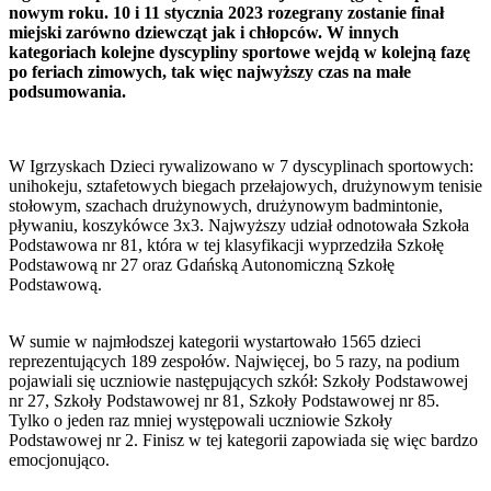
nowym roku. 10 i 11 stycznia 2023 rozegrany zostanie finał
miejski zarówno dziewcząt jak i chłopców. W innych
kategoriach kolejne dyscypliny sportowe wejdą w kolejną fazę
po feriach zimowych, tak więc najwyższy czas na małe
podsumowania.
W Igrzyskach Dzieci rywalizowano w 7 dyscyplinach sportowych:
unihokeju, sztafetowych biegach przełajowych, drużynowym tenisie
stołowym, szachach drużynowych, drużynowym badmintonie,
pływaniu, koszykówce 3x3. Najwyższy udział odnotowała Szkoła
Podstawowa nr 81, która w tej klasyfikacji wyprzedziła Szkołę
Podstawową nr 27 oraz Gdańską Autonomiczną Szkołę
Podstawową.
W sumie w najmłodszej kategorii wystartowało 1565 dzieci
reprezentujących 189 zespołów. Najwięcej, bo 5 razy, na podium
pojawiali się uczniowie następujących szkół: Szkoły Podstawowej
nr 27, Szkoły Podstawowej nr 81, Szkoły Podstawowej nr 85.
Tylko o jeden raz mniej występowali uczniowie Szkoły
Podstawowej nr 2. Finisz w tej kategorii zapowiada się więc bardzo
emocjonująco.