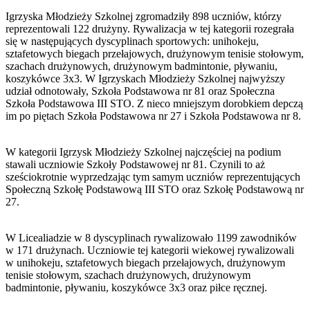
Igrzyska Młodzieży Szkolnej zgromadziły 898 uczniów, którzy
reprezentowali 122 drużyny. Rywalizacja w tej kategorii rozegrała
się w następujących dyscyplinach sportowych: unihokeju,
sztafetowych biegach przełajowych, drużynowym tenisie stołowym,
szachach drużynowych, drużynowym badmintonie, pływaniu,
koszykówce 3x3. W Igrzyskach Młodzieży Szkolnej najwyższy
udział odnotowały, Szkoła Podstawowa nr 81 oraz Społeczna
Szkoła Podstawowa III STO. Z nieco mniejszym dorobkiem depczą
im po piętach Szkoła Podstawowa nr 27 i Szkoła Podstawowa nr 8.
W kategorii Igrzysk Młodzieży Szkolnej najczęściej na podium
stawali uczniowie Szkoły Podstawowej nr 81. Czynili to aż
sześciokrotnie wyprzedzając tym samym uczniów reprezentujących
Społeczną Szkołę Podstawową III STO oraz Szkołę Podstawową nr
27.
W Licealiadzie w 8 dyscyplinach rywalizowało 1199 zawodników
w 171 drużynach. Uczniowie tej kategorii wiekowej rywalizowali
w unihokeju, sztafetowych biegach przełajowych, drużynowym
tenisie stołowym, szachach drużynowych, drużynowym
badmintonie, pływaniu, koszykówce 3x3 oraz piłce ręcznej.