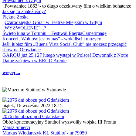
Powstaniec z Gdyni
„Powstaniec 1863”- to długo oczekiwany film o wielkim bohaterze
Jak się tu znaleźliśmy?
Piękna Zośka
„Czarodziejska Góra” w Teatrze Miejskim w Gdyni
„WYZWOLENIE”...?
Święto kina w Toruniu – Festiwal EnergaCamerimage
Koncert „Wolność jest w nas” - wokaliści i muzycy
Jeśli lubisz film „Buena Vista Social Club” nie możesz przegapić
show na Ołowiance
GAROU już 25 i 27 lutego wystąpi w Polsce! Dzwonnik z Notre
Dame zaśpiewa w ERGO Arenie
więcej ...
piątek, 16 września 2022 18:15
2076 dni obozu pod Gdańskiem
Obóz koncentracyjny Stutthof wyzwoliły wojska III Frontu
Marsz Śmierci
Markus Włodarczyk KL Stutthof - nr 79059