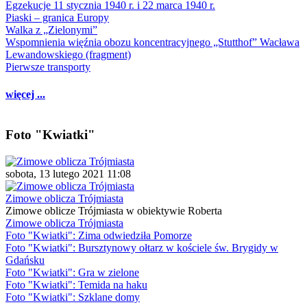
Egzekucje 11 stycznia 1940 r. i 22 marca 1940 r.
Piaski – granica Europy
Walka z „Zielonymi”
Wspomnienia więźnia obozu koncentracyjnego „Stutthof” Wacława
Lewandowskiego (fragment)
Pierwsze transporty
więcej ...
Foto "Kwiatki"
sobota, 13 lutego 2021 11:08
Zimowe oblicza Trójmiasta
Zimowe oblicze Trójmiasta w obiektywie Roberta
Zimowe oblicza Trójmiasta
Foto "Kwiatki": Zima odwiedziła Pomorze
Foto "Kwiatki": Bursztynowy ołtarz w kościele św. Brygidy w
Gdańsku
Foto "Kwiatki": Gra w zielone
Foto "Kwiatki": Temida na haku
Foto "Kwiatki": Szklane domy