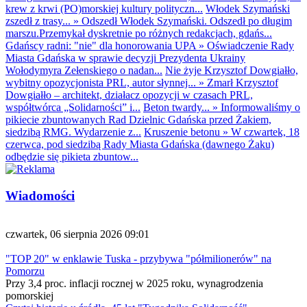
krew z krwi (PO)morskiej kultury polityczn...
Włodek Szymański
zszedł z trasy...
»
Odszedł Włodek Szymański. Odszedł po długim
marszu.Przemykał dyskretnie po różnych redakcjach, gdańs...
Gdańscy radni: "nie" dla honorowania UPA
»
Oświadczenie Rady
Miasta Gdańska w sprawie decyzji Prezydenta Ukrainy
Wołodymyra Zełenskiego o nadan...
Nie żyje Krzysztof Dowgiałło,
wybitny opozycjonista PRL, autor słynnej...
»
Zmarł Krzysztof
Dowgiałło – architekt, działacz opozycji w czasach PRL,
współtwórca „Solidarności” i...
Beton twardy...
»
Informowaliśmy o
pikiecie zbuntowanych Rad Dzielnic Gdańska przed Żakiem,
siedzibą RMG. Wydarzenie z...
Kruszenie betonu
»
W czwartek, 18
czerwca, pod siedzibą Rady Miasta Gdańska (dawnego Żaku)
odbędzie się pikieta zbuntow...
Wiadomości
czwartek, 06 sierpnia 2026 09:01
"TOP 20" w enklawie Tuska - przybywa "półmilionerów" na
Pomorzu
Przy 3,4 proc. inflacji rocznej w 2025 roku, wynagrodzenia
pomorskiej