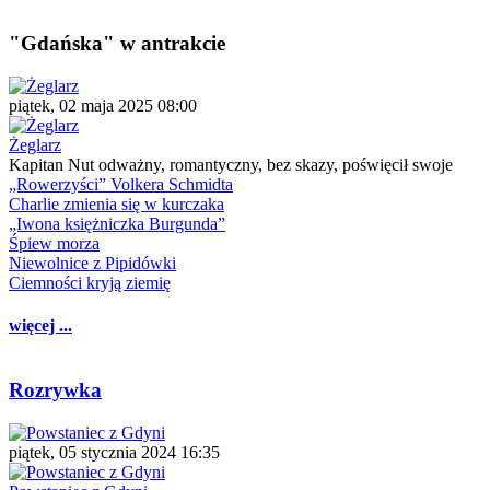
"Gdańska" w antrakcie
piątek, 02 maja 2025 08:00
Żeglarz
Kapitan Nut odważny, romantyczny, bez skazy, poświęcił swoje
„Rowerzyści” Volkera Schmidta
Charlie zmienia się w kurczaka
„Iwona księżniczka Burgunda”
Śpiew morza
Niewolnice z Pipidówki
Ciemności kryją ziemię
więcej ...
Rozrywka
piątek, 05 stycznia 2024 16:35