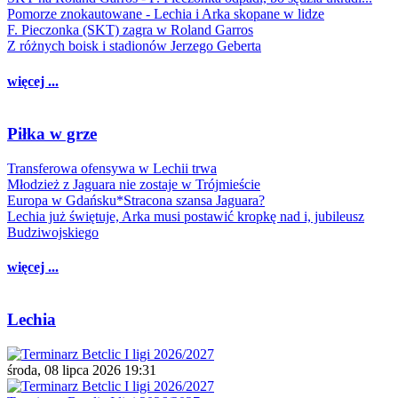
Pomorze znokautowane - Lechia i Arka skopane w lidze
F. Pieczonka (SKT) zagra w Roland Garros
Z różnych boisk i stadionów Jerzego Geberta
więcej ...
Piłka w grze
Transferowa ofensywa w Lechii trwa
Młodzież z Jaguara nie zostaje w Trójmieście
Europa w Gdańsku*Stracona szansa Jaguara?
Lechia już świętuje, Arka musi postawić kropkę nad i, jubileusz
Budziwojskiego
więcej ...
Lechia
środa, 08 lipca 2026 19:31