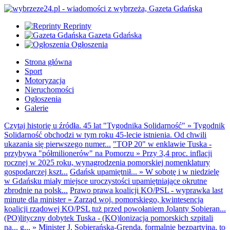
Reprinty
Gazeta Gdańska
Ogłoszenia
Strona główna
Sport
Motoryzacja
Nieruchomości
Ogłoszenia
Galerie
Czytaj historię u źródła. 45 lat "Tygodnika Solidarność"
»
Tygodnik
Solidarność obchodzi w tym roku 45-lecie istnienia. Od chwili
ukazania się pierwszego numer...
"TOP 20" w enklawie Tuska -
przybywa "półmilionerów" na Pomorzu
»
Przy 3,4 proc. inflacji
rocznej w 2025 roku, wynagrodzenia pomorskiej nomenklatury
gospodarczej kszt...
Gdańsk upamiętnił...
»
W sobotę i w niedzielę
w Gdańsku miały miejsce uroczystości upamiętniające okrutne
zbrodnie na polsk...
Prawo prawa koalicji KO/PSL - wyprawka last
minute dla minister
»
Zarząd woj. pomorskiego, kwintesencja
koalicji rządowej KO/PSL tuż przed powołaniem Jolanty Sobieran...
(PO)lityczny dobytek Tuska - (KO)lonizacja pomorskich szpitali
na... g...
»
Minister J. Sobierańska-Grenda, formalnie bezpartyjna, to