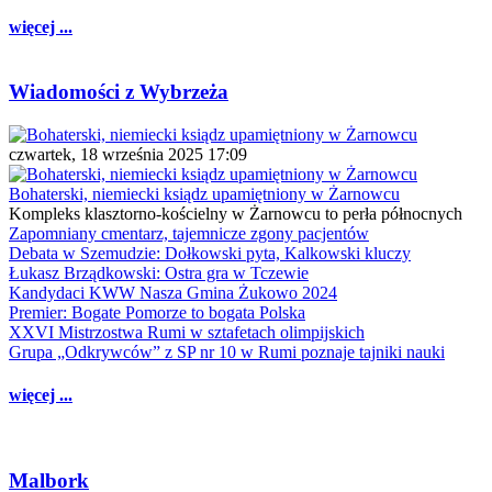
więcej ...
Wiadomości z Wybrzeża
czwartek, 18 września 2025 17:09
Bohaterski, niemiecki ksiądz upamiętniony w Żarnowcu
Kompleks klasztorno-kościelny w Żarnowcu to perła północnych
Zapomniany cmentarz, tajemnicze zgony pacjentów
Debata w Szemudzie: Dołkowski pyta, Kalkowski kluczy
Łukasz Brządkowski: Ostra gra w Tczewie
Kandydaci KWW Nasza Gmina Żukowo 2024
Premier: Bogate Pomorze to bogata Polska
XXVI Mistrzostwa Rumi w sztafetach olimpijskich
Grupa „Odkrywców” z SP nr 10 w Rumi poznaje tajniki nauki
więcej ...
Malbork