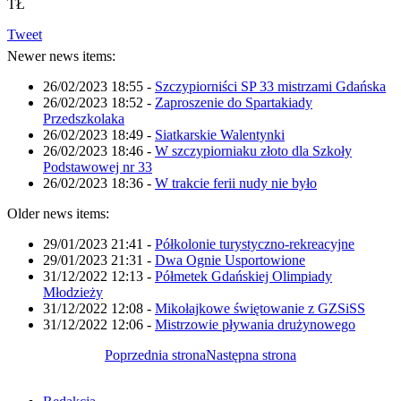
TŁ
Tweet
Newer news items:
26/02/2023 18:55
-
Szczypiorniści SP 33 mistrzami Gdańska
26/02/2023 18:52
-
Zaproszenie do Spartakiady
Przedszkolaka
26/02/2023 18:49
-
Siatkarskie Walentynki
26/02/2023 18:46
-
W szczypiorniaku złoto dla Szkoły
Podstawowej nr 33
26/02/2023 18:36
-
W trakcie ferii nudy nie było
Older news items:
29/01/2023 21:41
-
Półkolonie turystyczno-rekreacyjne
29/01/2023 21:31
-
Dwa Ognie Usportowione
31/12/2022 12:13
-
Półmetek Gdańskiej Olimpiady
Młodzieży
31/12/2022 12:08
-
Mikołajkowe świętowanie z GZSiSS
31/12/2022 12:06
-
Mistrzowie pływania drużynowego
Poprzednia strona
Następna strona