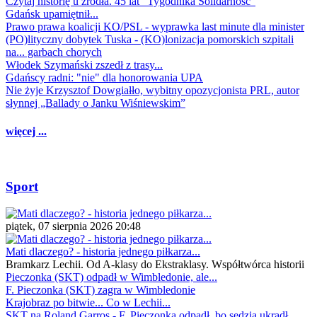
Czytaj historię u źródła. 45 lat "Tygodnika Solidarność"
Gdańsk upamiętnił...
Prawo prawa koalicji KO/PSL - wyprawka last minute dla minister
(PO)lityczny dobytek Tuska - (KO)lonizacja pomorskich szpitali
na... garbach chorych
Włodek Szymański zszedł z trasy...
Gdańscy radni: "nie" dla honorowania UPA
Nie żyje Krzysztof Dowgiałło, wybitny opozycjonista PRL, autor
słynnej „Ballady o Janku Wiśniewskim”
więcej ...
Sport
piątek, 07 sierpnia 2026 20:48
Mati dlaczego? - historia jednego piłkarza...
Bramkarz Lechii. Od A-klasy do Ekstraklasy. Współtwórca historii
Pieczonka (SKT) odpadł w Wimbledonie, ale...
F. Pieczonka (SKT) zagra w Wimbledonie
Krajobraz po bitwie... Co w Lechii...
SKT na Roland Garros - F. Pieczonka odpadł, bo sędzia ukradł...