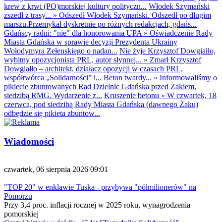
krew z krwi (PO)morskiej kultury polityczn...
Włodek Szymański
zszedł z trasy...
»
Odszedł Włodek Szymański. Odszedł po długim
marszu.Przemykał dyskretnie po różnych redakcjach, gdańs...
Gdańscy radni: "nie" dla honorowania UPA
»
Oświadczenie Rady
Miasta Gdańska w sprawie decyzji Prezydenta Ukrainy
Wołodymyra Zełenskiego o nadan...
Nie żyje Krzysztof Dowgiałło,
wybitny opozycjonista PRL, autor słynnej...
»
Zmarł Krzysztof
Dowgiałło – architekt, działacz opozycji w czasach PRL,
współtwórca „Solidarności” i...
Beton twardy...
»
Informowaliśmy o
pikiecie zbuntowanych Rad Dzielnic Gdańska przed Żakiem,
siedzibą RMG. Wydarzenie z...
Kruszenie betonu
»
W czwartek, 18
czerwca, pod siedzibą Rady Miasta Gdańska (dawnego Żaku)
odbędzie się pikieta zbuntow...
Wiadomości
czwartek, 06 sierpnia 2026 09:01
"TOP 20" w enklawie Tuska - przybywa "półmilionerów" na
Pomorzu
Przy 3,4 proc. inflacji rocznej w 2025 roku, wynagrodzenia
pomorskiej