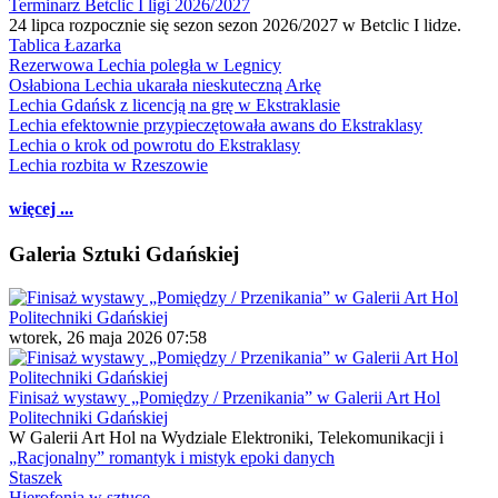
Terminarz Betclic I ligi 2026/2027
24 lipca rozpocznie się sezon sezon 2026/2027 w Betclic I lidze.
Tablica Łazarka
Rezerwowa Lechia poległa w Legnicy
Osłabiona Lechia ukarała nieskuteczną Arkę
Lechia Gdańsk z licencją na grę w Ekstraklasie
Lechia efektownie przypieczętowała awans do Ekstraklasy
Lechia o krok od powrotu do Ekstraklasy
Lechia rozbita w Rzeszowie
więcej ...
Galeria Sztuki Gdańskiej
wtorek, 26 maja 2026 07:58
Finisaż wystawy „Pomiędzy / Przenikania” w Galerii Art Hol
Politechniki Gdańskiej
W Galerii Art Hol na Wydziale Elektroniki, Telekomunikacji i
„Racjonalny” romantyk i mistyk epoki danych
Staszek
Hierofonia w sztuce