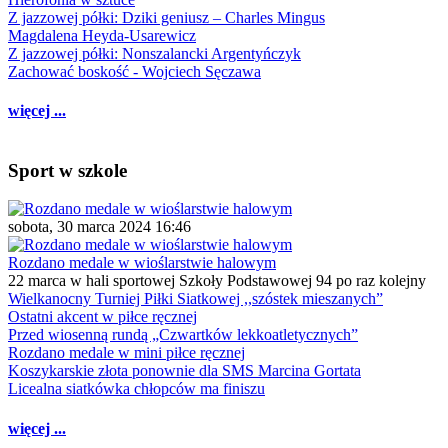
Z jazzowej półki: Dziki geniusz – Charles Mingus
Magdalena Heyda-Usarewicz
Z jazzowej półki: Nonszalancki Argentyńczyk
Zachować boskość - Wojciech Sęczawa
więcej ...
Sport w szkole
sobota, 30 marca 2024 16:46
Rozdano medale w wioślarstwie halowym
22 marca w hali sportowej Szkoły Podstawowej 94 po raz kolejny
Wielkanocny Turniej Piłki Siatkowej ,,szóstek mieszanych”
Ostatni akcent w piłce ręcznej
Przed wiosenną rundą „Czwartków lekkoatletycznych”
Rozdano medale w mini piłce ręcznej
Koszykarskie złota ponownie dla SMS Marcina Gortata
Licealna siatkówka chłopców ma finiszu
więcej ...