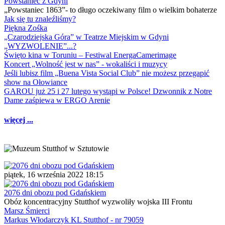
Powstaniec z Gdyni
„Powstaniec 1863”- to długo oczekiwany film o wielkim bohaterze
Jak się tu znaleźliśmy?
Piękna Zośka
„Czarodziejska Góra” w Teatrze Miejskim w Gdyni
„WYZWOLENIE”...?
Święto kina w Toruniu – Festiwal EnergaCamerimage
Koncert „Wolność jest w nas” - wokaliści i muzycy
Jeśli lubisz film „Buena Vista Social Club” nie możesz przegapić
show na Ołowiance
GAROU już 25 i 27 lutego wystąpi w Polsce! Dzwonnik z Notre
Dame zaśpiewa w ERGO Arenie
więcej ...
piątek, 16 września 2022 18:15
2076 dni obozu pod Gdańskiem
Obóz koncentracyjny Stutthof wyzwoliły wojska III Frontu
Marsz Śmierci
Markus Włodarczyk KL Stutthof - nr 79059