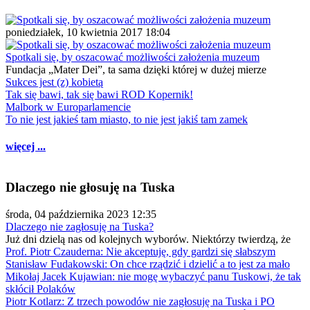
poniedziałek, 10 kwietnia 2017 18:04
Spotkali się, by oszacować możliwości założenia muzeum
Fundacja „Mater Dei”, ta sama dzięki której w dużej mierze
Sukces jest (z) kobietą
Tak się bawi, tak się bawi ROD Kopernik!
Malbork w Europarlamencie
To nie jest jakieś tam miasto, to nie jest jakiś tam zamek
więcej ...
Dlaczego nie głosuję na Tuska
środa, 04 października 2023 12:35
Dlaczego nie zagłosuję na Tuska?
Już dni dzielą nas od kolejnych wyborów. Niektórzy twierdzą, że
Prof. Piotr Czauderna: Nie akceptuję, gdy gardzi się słabszym
Stanisław Fudakowski: On chce rządzić i dzielić a to jest za mało
Mikołaj Jacek Kujawian: nie mogę wybaczyć panu Tuskowi, że tak
skłócił Polaków
Piotr Kotlarz: Z trzech powodów nie zagłosuję na Tuska i PO