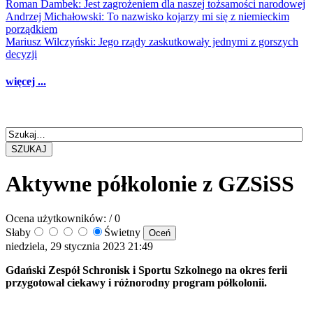
Roman Dambek: Jest zagrożeniem dla naszej tożsamości narodowej
Andrzej Michałowski: To nazwisko kojarzy mi się z niemieckim
porządkiem
Mariusz Wilczyński: Jego rządy zaskutkowały jednymi z gorszych
decyzji
więcej ...
SZUKAJ
Aktywne półkolonie z GZSiSS
Ocena użytkowników:
/ 0
Słaby
Świetny
niedziela, 29 stycznia 2023 21:49
Gdański Zespół Schronisk i Sportu Szkolnego na okres ferii
przygotował ciekawy i różnorodny program półkolonii.