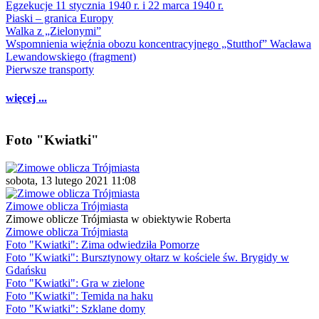
Egzekucje 11 stycznia 1940 r. i 22 marca 1940 r.
Piaski – granica Europy
Walka z „Zielonymi”
Wspomnienia więźnia obozu koncentracyjnego „Stutthof” Wacława
Lewandowskiego (fragment)
Pierwsze transporty
więcej ...
Foto "Kwiatki"
sobota, 13 lutego 2021 11:08
Zimowe oblicza Trójmiasta
Zimowe oblicze Trójmiasta w obiektywie Roberta
Zimowe oblicza Trójmiasta
Foto "Kwiatki": Zima odwiedziła Pomorze
Foto "Kwiatki": Bursztynowy ołtarz w kościele św. Brygidy w
Gdańsku
Foto "Kwiatki": Gra w zielone
Foto "Kwiatki": Temida na haku
Foto "Kwiatki": Szklane domy