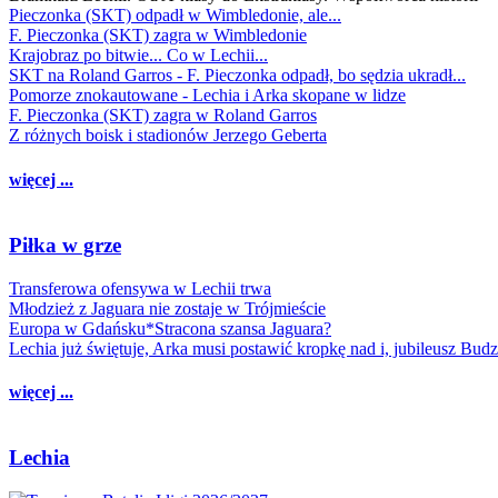
Pieczonka (SKT) odpadł w Wimbledonie, ale...
F. Pieczonka (SKT) zagra w Wimbledonie
Krajobraz po bitwie... Co w Lechii...
SKT na Roland Garros - F. Pieczonka odpadł, bo sędzia ukradł...
Pomorze znokautowane - Lechia i Arka skopane w lidze
F. Pieczonka (SKT) zagra w Roland Garros
Z różnych boisk i stadionów Jerzego Geberta
więcej ...
Piłka w grze
Transferowa ofensywa w Lechii trwa
Młodzież z Jaguara nie zostaje w Trójmieście
Europa w Gdańsku*Stracona szansa Jaguara?
Lechia już świętuje, Arka musi postawić kropkę nad i, jubileusz Bud
więcej ...
Lechia