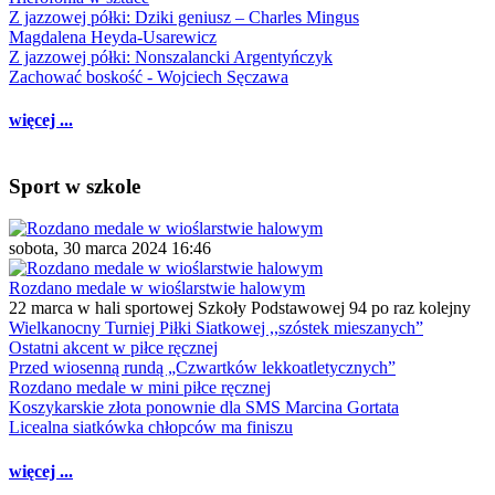
Z jazzowej półki: Dziki geniusz – Charles Mingus
Magdalena Heyda-Usarewicz
Z jazzowej półki: Nonszalancki Argentyńczyk
Zachować boskość - Wojciech Sęczawa
więcej ...
Sport w szkole
sobota, 30 marca 2024 16:46
Rozdano medale w wioślarstwie halowym
22 marca w hali sportowej Szkoły Podstawowej 94 po raz kolejny
Wielkanocny Turniej Piłki Siatkowej ,,szóstek mieszanych”
Ostatni akcent w piłce ręcznej
Przed wiosenną rundą „Czwartków lekkoatletycznych”
Rozdano medale w mini piłce ręcznej
Koszykarskie złota ponownie dla SMS Marcina Gortata
Licealna siatkówka chłopców ma finiszu
więcej ...