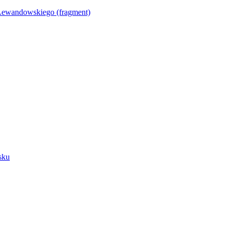
Lewandowskiego (fragment)
sku