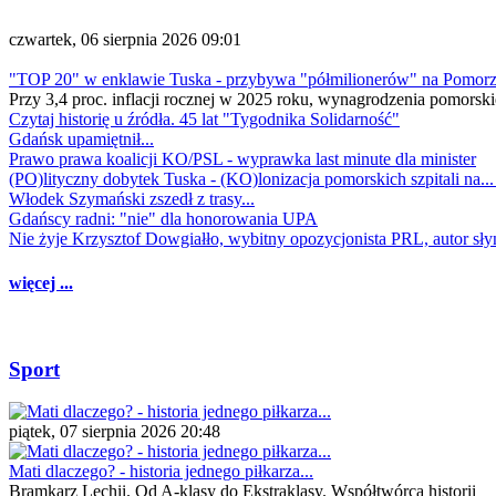
czwartek, 06 sierpnia 2026 09:01
"TOP 20" w enklawie Tuska - przybywa "półmilionerów" na Pomor
Przy 3,4 proc. inflacji rocznej w 2025 roku, wynagrodzenia pomorski
Czytaj historię u źródła. 45 lat "Tygodnika Solidarność"
Gdańsk upamiętnił...
Prawo prawa koalicji KO/PSL - wyprawka last minute dla minister
(PO)lityczny dobytek Tuska - (KO)lonizacja pomorskich szpitali na..
Włodek Szymański zszedł z trasy...
Gdańscy radni: "nie" dla honorowania UPA
Nie żyje Krzysztof Dowgiałło, wybitny opozycjonista PRL, autor sł
więcej ...
Sport
piątek, 07 sierpnia 2026 20:48
Mati dlaczego? - historia jednego piłkarza...
Bramkarz Lechii. Od A-klasy do Ekstraklasy. Współtwórca historii