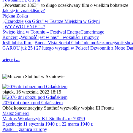
„Powstaniec 1863”- to długo oczekiwany film o wielkim bohaterze
Jak się tu znaleźliśmy?
Piękna Zośka
„Czarodziejska Góra” w Teatrze Miejskim w Gdyni
„WYZWOLENIE”...?
Święto kina w Toruniu – Festiwal EnergaCamerimage
Koncert „Wolność jest w nas” - wokaliści i muzycy
Jeśli lubisz film „Buena Vista Social Club” nie możesz przegapić s
GAROU już 25 i 27 lutego wystąpi w Polsce! Dzwonnik z Notre 
więcej ...
piątek, 16 września 2022 18:15
2076 dni obozu pod Gdańskiem
Obóz koncentracyjny Stutthof wyzwoliły wojska III Frontu
Marsz Śmierci
Markus Włodarczyk KL Stutthof - nr 79059
Egzekucje 11 stycznia 1940 r. i 22 marca 1940 r.
Piaski – granica Europy