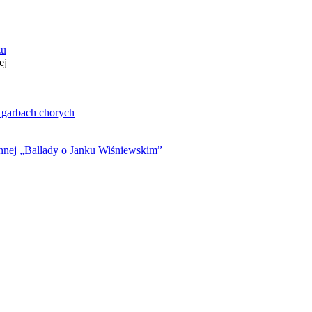
zu
ej
. garbach chorych
ynnej „Ballady o Janku Wiśniewskim”