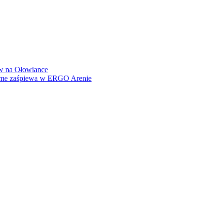
how na Ołowiance
Dame zaśpiewa w ERGO Arenie