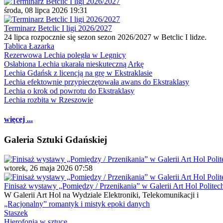
środa, 08 lipca 2026 19:31
Terminarz Betclic I ligi 2026/2027
24 lipca rozpocznie się sezon sezon 2026/2027 w Betclic I lidze.
Tablica Łazarka
Rezerwowa Lechia poległa w Legnicy
Osłabiona Lechia ukarała nieskuteczną Arkę
Lechia Gdańsk z licencją na grę w Ekstraklasie
Lechia efektownie przypieczętowała awans do Ekstraklasy
Lechia o krok od powrotu do Ekstraklasy
Lechia rozbita w Rzeszowie
więcej ...
Galeria Sztuki Gdańskiej
wtorek, 26 maja 2026 07:58
Finisaż wystawy „Pomiędzy / Przenikania” w Galerii Art Hol Politec
W Galerii Art Hol na Wydziale Elektroniki, Telekomunikacji i
„Racjonalny” romantyk i mistyk epoki danych
Staszek
Hierofonia w sztuce