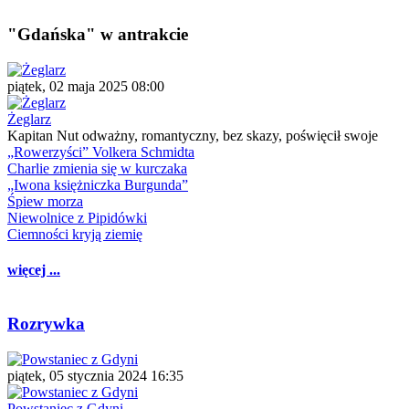
"Gdańska" w antrakcie
piątek, 02 maja 2025 08:00
Żeglarz
Kapitan Nut odważny, romantyczny, bez skazy, poświęcił swoje
„Rowerzyści” Volkera Schmidta
Charlie zmienia się w kurczaka
„Iwona księżniczka Burgunda”
Śpiew morza
Niewolnice z Pipidówki
Ciemności kryją ziemię
więcej ...
Rozrywka
piątek, 05 stycznia 2024 16:35
Powstaniec z Gdyni