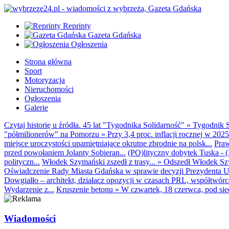
Reprinty
Gazeta Gdańska
Ogłoszenia
Strona główna
Sport
Motoryzacja
Nieruchomości
Ogłoszenia
Galerie
Czytaj historię u źródła. 45 lat "Tygodnika Solidarność"
»
Tygodnik S
"półmilionerów" na Pomorzu
»
Przy 3,4 proc. inflacji rocznej w 20
miejsce uroczystości upamiętniające okrutne zbrodnie na polsk...
Praw
przed powołaniem Jolanty Sobieran...
(PO)lityczny dobytek Tuska - (K
polityczn...
Włodek Szymański zszedł z trasy...
»
Odszedł Włodek Szy
Oświadczenie Rady Miasta Gdańska w sprawie decyzji Prezydenta U
Dowgiałło – architekt, działacz opozycji w czasach PRL, współtwórca 
Wydarzenie z...
Kruszenie betonu
»
W czwartek, 18 czerwca, pod sie
Wiadomości