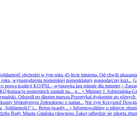
olidarność obchodzi w tym roku 45-lecie istnienia. Od chwili ukazania
25 roku, wynagrodzenia pomorskiej nomenklatury gospodarczej kszt...
G
o prawa koalicji KO/PSL - wyprawka last minute dla minister
»
Zarzą
O)lonizacja pomorskich szpitali na... g...
»
Minister J. Sobierańska-G
mański. Odszedł po długim marszu.Przemykał dyskretnie po różnych r
krainy Wołodymyra Zełenskiego o nadan...
Nie żyje Krzysztof Dowgiał
„Solidarności” i...
Beton twardy...
»
Informowaliśmy o pikiecie zbu
dzibą Rady Miasta Gdańska (dawnego Żaku) odbędzie się pikieta zbun