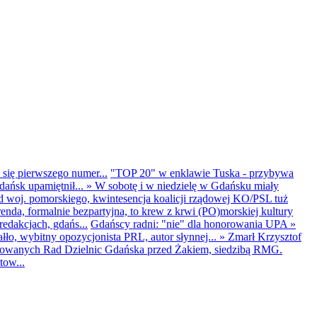
 się pierwszego numer...
"TOP 20" w enklawie Tuska - przybywa
dańsk upamiętnił...
»
W sobotę i w niedzielę w Gdańsku miały
d woj. pomorskiego, kwintesencja koalicji rządowej KO/PSL tuż
renda, formalnie bezpartyjna, to krew z krwi (PO)morskiej kultury
edakcjach, gdańs...
Gdańscy radni: "nie" dla honorowania UPA
»
ło, wybitny opozycjonista PRL, autor słynnej...
»
Zmarł Krzysztof
ntowanych Rad Dzielnic Gdańska przed Żakiem, siedzibą RMG.
tow...