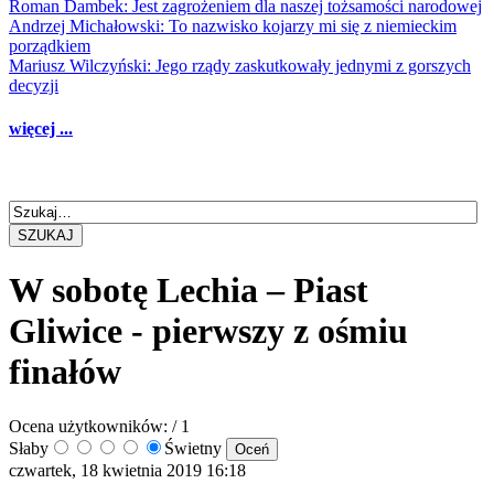
Roman Dambek: Jest zagrożeniem dla naszej tożsamości narodowej
Andrzej Michałowski: To nazwisko kojarzy mi się z niemieckim
porządkiem
Mariusz Wilczyński: Jego rządy zaskutkowały jednymi z gorszych
decyzji
więcej ...
SZUKAJ
W sobotę Lechia – Piast
Gliwice - pierwszy z ośmiu
finałów
Ocena użytkowników:
/ 1
Słaby
Świetny
czwartek, 18 kwietnia 2019 16:18