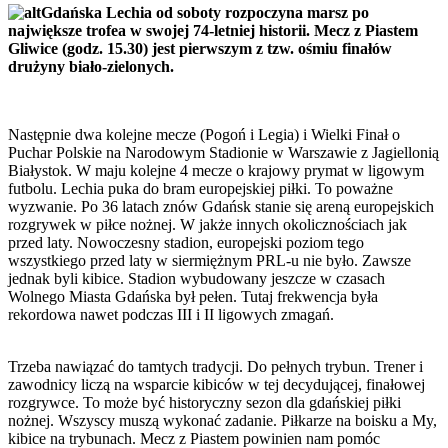
Gdańska Lechia od soboty rozpoczyna marsz po
największe trofea w swojej 74-letniej historii. Mecz z Piastem
Gliwice (godz. 15.30) jest pierwszym z tzw. ośmiu finałów
drużyny biało-zielonych.
Następnie dwa kolejne mecze (Pogoń i Legia) i Wielki Finał o
Puchar Polskie na Narodowym Stadionie w Warszawie z Jagiellonią
Białystok. W maju kolejne 4 mecze o krajowy prymat w ligowym
futbolu. Lechia puka do bram europejskiej piłki. To poważne
wyzwanie. Po 36 latach znów Gdańsk stanie się areną europejskich
rozgrywek w piłce nożnej. W jakże innych okolicznościach jak
przed laty. Nowoczesny stadion, europejski poziom tego
wszystkiego przed laty w siermiężnym PRL-u nie było. Zawsze
jednak byli kibice. Stadion wybudowany jeszcze w czasach
Wolnego Miasta Gdańska był pełen. Tutaj frekwencja była
rekordowa nawet podczas III i II ligowych zmagań.
Trzeba nawiązać do tamtych tradycji. Do pełnych trybun. Trener i
zawodnicy liczą na wsparcie kibiców w tej decydującej, finałowej
rozgrywce. To może być historyczny sezon dla gdańskiej piłki
nożnej. Wszyscy muszą wykonać zadanie. Piłkarze na boisku a My,
kibice na trybunach. Mecz z Piastem powinien nam pomóc