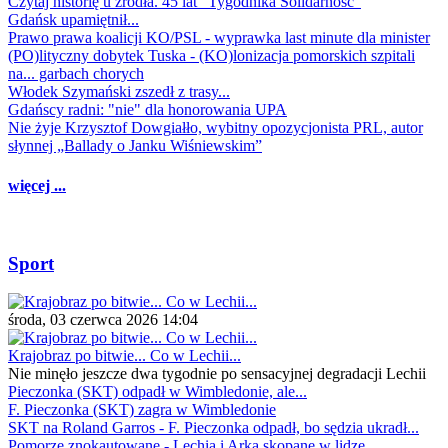
Czytaj historię u źródła. 45 lat "Tygodnika Solidarność"
Gdańsk upamiętnił...
Prawo prawa koalicji KO/PSL - wyprawka last minute dla minister
(PO)lityczny dobytek Tuska - (KO)lonizacja pomorskich szpitali
na... garbach chorych
Włodek Szymański zszedł z trasy...
Gdańscy radni: "nie" dla honorowania UPA
Nie żyje Krzysztof Dowgiałło, wybitny opozycjonista PRL, autor
słynnej „Ballady o Janku Wiśniewskim”
więcej ...
Sport
środa, 03 czerwca 2026 14:04
Krajobraz po bitwie... Co w Lechii...
Nie minęło jeszcze dwa tygodnie po sensacyjnej degradacji Lechii
Pieczonka (SKT) odpadł w Wimbledonie, ale...
F. Pieczonka (SKT) zagra w Wimbledonie
SKT na Roland Garros - F. Pieczonka odpadł, bo sędzia ukradł...
Pomorze znokautowane - Lechia i Arka skopane w lidze