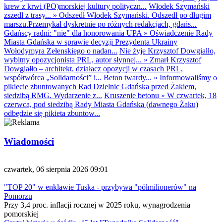
krew z krwi (PO)morskiej kultury polityczn...
Włodek Szymański
zszedł z trasy...
»
Odszedł Włodek Szymański. Odszedł po długim
marszu.Przemykał dyskretnie po różnych redakcjach, gdańs...
Gdańscy radni: "nie" dla honorowania UPA
»
Oświadczenie Rady
Miasta Gdańska w sprawie decyzji Prezydenta Ukrainy
Wołodymyra Zełenskiego o nadan...
Nie żyje Krzysztof Dowgiałło,
wybitny opozycjonista PRL, autor słynnej...
»
Zmarł Krzysztof
Dowgiałło – architekt, działacz opozycji w czasach PRL,
współtwórca „Solidarności” i...
Beton twardy...
»
Informowaliśmy o
pikiecie zbuntowanych Rad Dzielnic Gdańska przed Żakiem,
siedzibą RMG. Wydarzenie z...
Kruszenie betonu
»
W czwartek, 18
czerwca, pod siedzibą Rady Miasta Gdańska (dawnego Żaku)
odbędzie się pikieta zbuntow...
Wiadomości
czwartek, 06 sierpnia 2026 09:01
"TOP 20" w enklawie Tuska - przybywa "półmilionerów" na
Pomorzu
Przy 3,4 proc. inflacji rocznej w 2025 roku, wynagrodzenia
pomorskiej