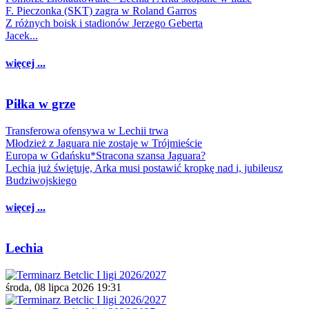
F. Pieczonka (SKT) zagra w Roland Garros
Z różnych boisk i stadionów Jerzego Geberta
Jacek...
więcej ...
Piłka w grze
Transferowa ofensywa w Lechii trwa
Młodzież z Jaguara nie zostaje w Trójmieście
Europa w Gdańsku*Stracona szansa Jaguara?
Lechia już świętuje, Arka musi postawić kropkę nad i, jubileusz
Budziwojskiego
więcej ...
Lechia
środa, 08 lipca 2026 19:31