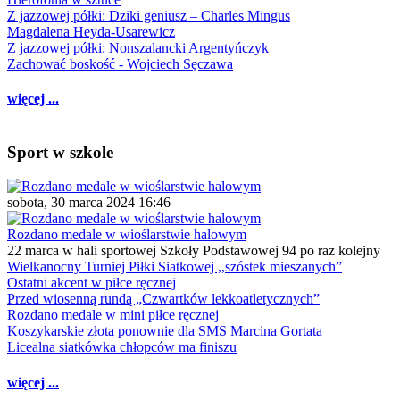
Z jazzowej półki: Dziki geniusz – Charles Mingus
Magdalena Heyda-Usarewicz
Z jazzowej półki: Nonszalancki Argentyńczyk
Zachować boskość - Wojciech Sęczawa
więcej ...
Sport w szkole
sobota, 30 marca 2024 16:46
Rozdano medale w wioślarstwie halowym
22 marca w hali sportowej Szkoły Podstawowej 94 po raz kolejny
Wielkanocny Turniej Piłki Siatkowej ,,szóstek mieszanych”
Ostatni akcent w piłce ręcznej
Przed wiosenną rundą „Czwartków lekkoatletycznych”
Rozdano medale w mini piłce ręcznej
Koszykarskie złota ponownie dla SMS Marcina Gortata
Licealna siatkówka chłopców ma finiszu
więcej ...