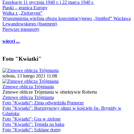
Egzekucje 11 stycznia 1940 r. i 22 marca 1940 r.
Piaski – granica Europy
Walka z „Zielonymi”
Wspomnienia więźnia obozu koncentracyjnego „Stutthof” Wacława
Lewandowskiego (fragment)
Pierwsze transporty
więcej ...
Foto "Kwiatki"
sobota, 13 lutego 2021 11:08
Zimowe oblicza Trójmiasta
Zimowe oblicze Trójmiasta w obiektywie Roberta
Zimowe oblicza Trójmiasta
Foto "Kwiatki": Zima odwiedziła Pomorze
Foto "Kwiatki": Bursztynowy ołtarz w kościele św. Brygidy w
Gdańsku
Foto "Kwiatki": Gra w zielone
Foto "Kwiatki": Temida na haku
Foto "Kwiatki": Szklane domy