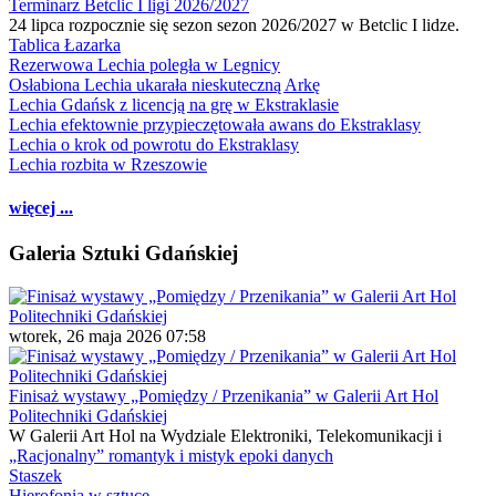
Terminarz Betclic I ligi 2026/2027
24 lipca rozpocznie się sezon sezon 2026/2027 w Betclic I lidze.
Tablica Łazarka
Rezerwowa Lechia poległa w Legnicy
Osłabiona Lechia ukarała nieskuteczną Arkę
Lechia Gdańsk z licencją na grę w Ekstraklasie
Lechia efektownie przypieczętowała awans do Ekstraklasy
Lechia o krok od powrotu do Ekstraklasy
Lechia rozbita w Rzeszowie
więcej ...
Galeria Sztuki Gdańskiej
wtorek, 26 maja 2026 07:58
Finisaż wystawy „Pomiędzy / Przenikania” w Galerii Art Hol
Politechniki Gdańskiej
W Galerii Art Hol na Wydziale Elektroniki, Telekomunikacji i
„Racjonalny” romantyk i mistyk epoki danych
Staszek
Hierofonia w sztuce