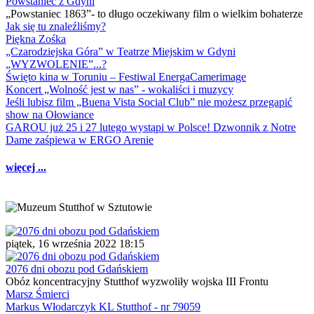
Powstaniec z Gdyni
„Powstaniec 1863”- to długo oczekiwany film o wielkim bohaterze
Jak się tu znaleźliśmy?
Piękna Zośka
„Czarodziejska Góra” w Teatrze Miejskim w Gdyni
„WYZWOLENIE”...?
Święto kina w Toruniu – Festiwal EnergaCamerimage
Koncert „Wolność jest w nas” - wokaliści i muzycy
Jeśli lubisz film „Buena Vista Social Club” nie możesz przegapić
show na Ołowiance
GAROU już 25 i 27 lutego wystąpi w Polsce! Dzwonnik z Notre
Dame zaśpiewa w ERGO Arenie
więcej ...
piątek, 16 września 2022 18:15
2076 dni obozu pod Gdańskiem
Obóz koncentracyjny Stutthof wyzwoliły wojska III Frontu
Marsz Śmierci
Markus Włodarczyk KL Stutthof - nr 79059