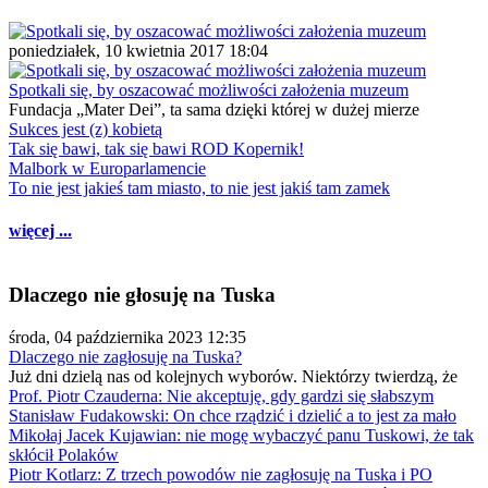
poniedziałek, 10 kwietnia 2017 18:04
Spotkali się, by oszacować możliwości założenia muzeum
Fundacja „Mater Dei”, ta sama dzięki której w dużej mierze
Sukces jest (z) kobietą
Tak się bawi, tak się bawi ROD Kopernik!
Malbork w Europarlamencie
To nie jest jakieś tam miasto, to nie jest jakiś tam zamek
więcej ...
Dlaczego nie głosuję na Tuska
środa, 04 października 2023 12:35
Dlaczego nie zagłosuję na Tuska?
Już dni dzielą nas od kolejnych wyborów. Niektórzy twierdzą, że
Prof. Piotr Czauderna: Nie akceptuję, gdy gardzi się słabszym
Stanisław Fudakowski: On chce rządzić i dzielić a to jest za mało
Mikołaj Jacek Kujawian: nie mogę wybaczyć panu Tuskowi, że tak
skłócił Polaków
Piotr Kotlarz: Z trzech powodów nie zagłosuję na Tuska i PO