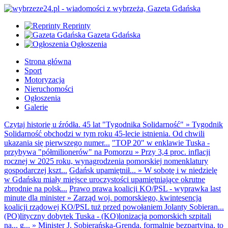
Reprinty
Gazeta Gdańska
Ogłoszenia
Strona główna
Sport
Motoryzacja
Nieruchomości
Ogłoszenia
Galerie
Czytaj historię u źródła. 45 lat "Tygodnika Solidarność"
»
Tygodnik
Solidarność obchodzi w tym roku 45-lecie istnienia. Od chwili
ukazania się pierwszego numer...
"TOP 20" w enklawie Tuska -
przybywa "półmilionerów" na Pomorzu
»
Przy 3,4 proc. inflacji
rocznej w 2025 roku, wynagrodzenia pomorskiej nomenklatury
gospodarczej kszt...
Gdańsk upamiętnił...
»
W sobotę i w niedzielę
w Gdańsku miały miejsce uroczystości upamiętniające okrutne
zbrodnie na polsk...
Prawo prawa koalicji KO/PSL - wyprawka last
minute dla minister
»
Zarząd woj. pomorskiego, kwintesencja
koalicji rządowej KO/PSL tuż przed powołaniem Jolanty Sobieran...
(PO)lityczny dobytek Tuska - (KO)lonizacja pomorskich szpitali
na... g...
»
Minister J. Sobierańska-Grenda, formalnie bezpartyjna, to