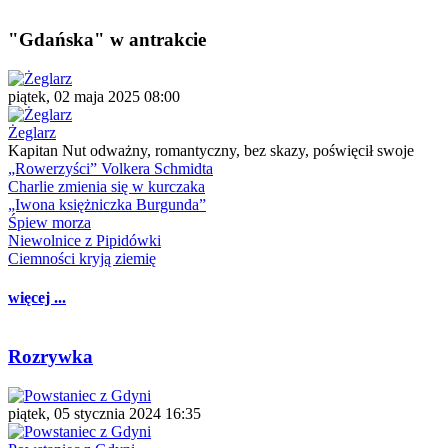
"Gdańska" w antrakcie
piątek, 02 maja 2025 08:00
Żeglarz
Kapitan Nut odważny, romantyczny, bez skazy, poświęcił swoje
„Rowerzyści” Volkera Schmidta
Charlie zmienia się w kurczaka
„Iwona księżniczka Burgunda”
Śpiew morza
Niewolnice z Pipidówki
Ciemności kryją ziemię
więcej ...
Rozrywka
piątek, 05 stycznia 2024 16:35