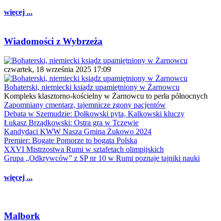
więcej ...
Wiadomości z Wybrzeża
czwartek, 18 września 2025 17:09
Bohaterski, niemiecki ksiądz upamiętniony w Żarnowcu
Kompleks klasztorno-kościelny w Żarnowcu to perła północnych
Zapomniany cmentarz, tajemnicze zgony pacjentów
Debata w Szemudzie: Dołkowski pyta, Kalkowski kluczy
Łukasz Brządkowski: Ostra gra w Tczewie
Kandydaci KWW Nasza Gmina Żukowo 2024
Premier: Bogate Pomorze to bogata Polska
XXVI Mistrzostwa Rumi w sztafetach olimpijskich
Grupa „Odkrywców” z SP nr 10 w Rumi poznaje tajniki nauki
więcej ...
Malbork