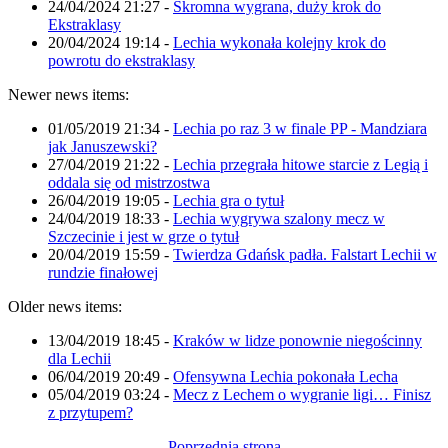
24/04/2024 21:27
-
Skromna wygrana, duży krok do
Ekstraklasy
20/04/2024 19:14
-
Lechia wykonała kolejny krok do
powrotu do ekstraklasy
Newer news items:
01/05/2019 21:34
-
Lechia po raz 3 w finale PP - Mandziara
jak Januszewski?
27/04/2019 21:22
-
Lechia przegrała hitowe starcie z Legią i
oddala się od mistrzostwa
26/04/2019 19:05
-
Lechia gra o tytuł
24/04/2019 18:33
-
Lechia wygrywa szalony mecz w
Szczecinie i jest w grze o tytuł
20/04/2019 15:59
-
Twierdza Gdańsk padła. Falstart Lechii w
rundzie finałowej
Older news items:
13/04/2019 18:45
-
Kraków w lidze ponownie niegościnny
dla Lechii
06/04/2019 20:49
-
Ofensywna Lechia pokonała Lecha
05/04/2019 03:24
-
Mecz z Lechem o wygranie ligi… Finisz
z przytupem?
Poprzednia strona