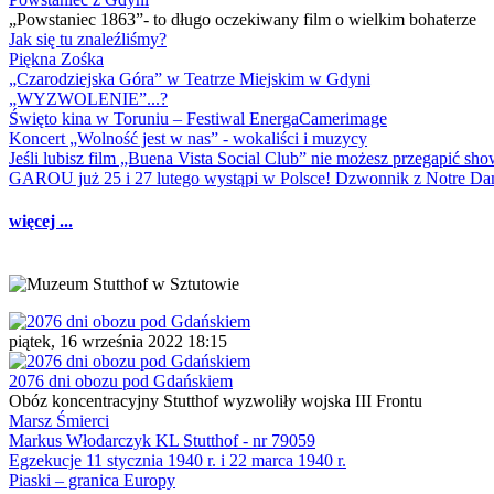
„Powstaniec 1863”- to długo oczekiwany film o wielkim bohaterze
Jak się tu znaleźliśmy?
Piękna Zośka
„Czarodziejska Góra” w Teatrze Miejskim w Gdyni
„WYZWOLENIE”...?
Święto kina w Toruniu – Festiwal EnergaCamerimage
Koncert „Wolność jest w nas” - wokaliści i muzycy
Jeśli lubisz film „Buena Vista Social Club” nie możesz przegapić s
GAROU już 25 i 27 lutego wystąpi w Polsce! Dzwonnik z Notre 
więcej ...
piątek, 16 września 2022 18:15
2076 dni obozu pod Gdańskiem
Obóz koncentracyjny Stutthof wyzwoliły wojska III Frontu
Marsz Śmierci
Markus Włodarczyk KL Stutthof - nr 79059
Egzekucje 11 stycznia 1940 r. i 22 marca 1940 r.
Piaski – granica Europy