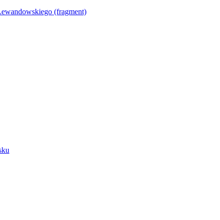
Lewandowskiego (fragment)
sku