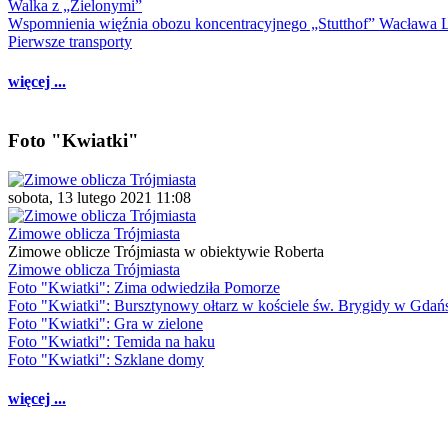
Walka z „Zielonymi”
Wspomnienia więźnia obozu koncentracyjnego „Stutthof” Wacława 
Pierwsze transporty
więcej ...
Foto "Kwiatki"
sobota, 13 lutego 2021 11:08
Zimowe oblicza Trójmiasta
Zimowe oblicze Trójmiasta w obiektywie Roberta
Zimowe oblicza Trójmiasta
Foto "Kwiatki": Zima odwiedziła Pomorze
Foto "Kwiatki": Bursztynowy ołtarz w kościele św. Brygidy w Gdań
Foto "Kwiatki": Gra w zielone
Foto "Kwiatki": Temida na haku
Foto "Kwiatki": Szklane domy
więcej ...