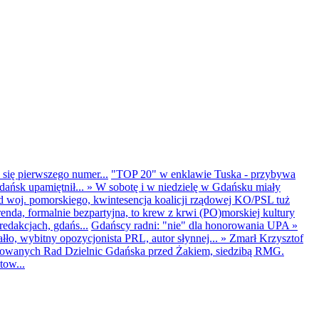
 się pierwszego numer...
"TOP 20" w enklawie Tuska - przybywa
dańsk upamiętnił...
»
W sobotę i w niedzielę w Gdańsku miały
d woj. pomorskiego, kwintesencja koalicji rządowej KO/PSL tuż
renda, formalnie bezpartyjna, to krew z krwi (PO)morskiej kultury
edakcjach, gdańs...
Gdańscy radni: "nie" dla honorowania UPA
»
ło, wybitny opozycjonista PRL, autor słynnej...
»
Zmarł Krzysztof
ntowanych Rad Dzielnic Gdańska przed Żakiem, siedzibą RMG.
tow...