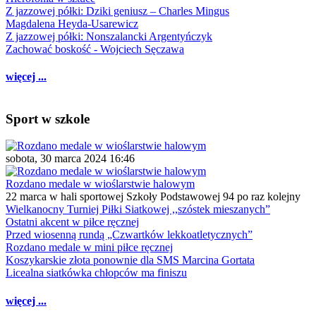
Z jazzowej półki: Dziki geniusz – Charles Mingus
Magdalena Heyda-Usarewicz
Z jazzowej półki: Nonszalancki Argentyńczyk
Zachować boskość - Wojciech Sęczawa
więcej ...
Sport w szkole
sobota, 30 marca 2024 16:46
Rozdano medale w wioślarstwie halowym
22 marca w hali sportowej Szkoły Podstawowej 94 po raz kolejny
Wielkanocny Turniej Piłki Siatkowej ,,szóstek mieszanych”
Ostatni akcent w piłce ręcznej
Przed wiosenną rundą „Czwartków lekkoatletycznych”
Rozdano medale w mini piłce ręcznej
Koszykarskie złota ponownie dla SMS Marcina Gortata
Licealna siatkówka chłopców ma finiszu
więcej ...