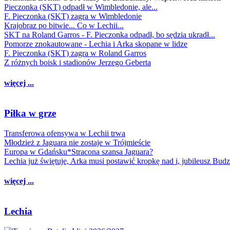
Pieczonka (SKT) odpadł w Wimbledonie, ale...
F. Pieczonka (SKT) zagra w Wimbledonie
Krajobraz po bitwie... Co w Lechii...
SKT na Roland Garros - F. Pieczonka odpadł, bo sędzia ukradł...
Pomorze znokautowane - Lechia i Arka skopane w lidze
F. Pieczonka (SKT) zagra w Roland Garros
Z różnych boisk i stadionów Jerzego Geberta
więcej ...
Piłka w grze
Transferowa ofensywa w Lechii trwa
Młodzież z Jaguara nie zostaje w Trójmieście
Europa w Gdańsku*Stracona szansa Jaguara?
Lechia już świętuje, Arka musi postawić kropkę nad i, jubileusz Bud
więcej ...
Lechia