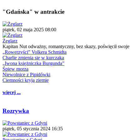
"Gdańska" w antrakcie
piątek, 02 maja 2025 08:00
Żeglarz
Kapitan Nut odważny, romantyczny, bez skazy, poświęcił swoje
„Rowerzyści” Volkera Schmidta
Charlie zmienia się w kurczaka
„Iwona księżniczka Burgunda”
Śpiew morza
Niewolnice z Pipidówki
Ciemności kryją ziemię
więcej ...
Rozrywka
piątek, 05 stycznia 2024 16:35
Powstaniec z Gdyni