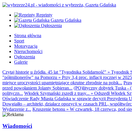
Reprinty
Gazeta Gdańska
Ogłoszenia
Strona główna
Sport
Motoryzacja
Nieruchomości
Ogłoszenia
Galerie
Czytaj historię u źródła. 45 lat "Tygodnika Solidarność"
»
Tygodnik S
"półmilionerów" na Pomorzu
»
Przy 3,4 proc. inflacji rocznej w 20
miejsce uroczystości upamiętniające okrutne zbrodnie na polsk...
Praw
przed powołaniem Jolanty Sobieran...
(PO)lityczny dobytek Tuska - (K
polityczn...
Włodek Szymański zszedł z trasy...
»
Odszedł Włodek Szy
Oświadczenie Rady Miasta Gdańska w sprawie decyzji Prezydenta U
Dowgiałło – architekt, działacz opozycji w czasach PRL, współtwórca 
Wydarzenie z...
Kruszenie betonu
»
W czwartek, 18 czerwca, pod sie
Wiadomości