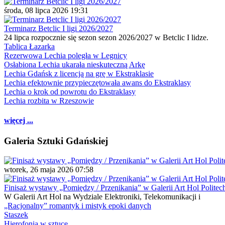
środa, 08 lipca 2026 19:31
Terminarz Betclic I ligi 2026/2027
24 lipca rozpocznie się sezon sezon 2026/2027 w Betclic I lidze.
Tablica Łazarka
Rezerwowa Lechia poległa w Legnicy
Osłabiona Lechia ukarała nieskuteczną Arkę
Lechia Gdańsk z licencją na grę w Ekstraklasie
Lechia efektownie przypieczętowała awans do Ekstraklasy
Lechia o krok od powrotu do Ekstraklasy
Lechia rozbita w Rzeszowie
więcej ...
Galeria Sztuki Gdańskiej
wtorek, 26 maja 2026 07:58
Finisaż wystawy „Pomiędzy / Przenikania” w Galerii Art Hol Politec
W Galerii Art Hol na Wydziale Elektroniki, Telekomunikacji i
„Racjonalny” romantyk i mistyk epoki danych
Staszek
Hierofonia w sztuce