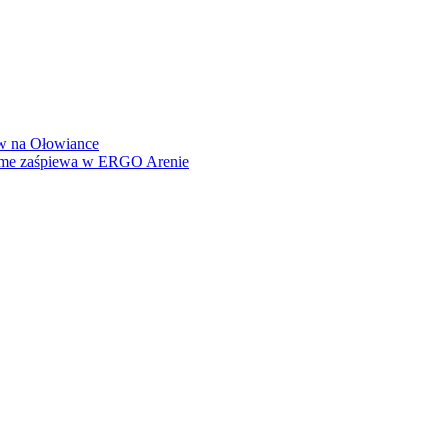
how na Ołowiance
Dame zaśpiewa w ERGO Arenie