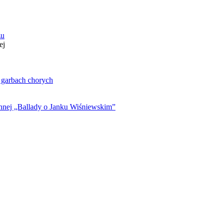
zu
ej
. garbach chorych
ynnej „Ballady o Janku Wiśniewskim”