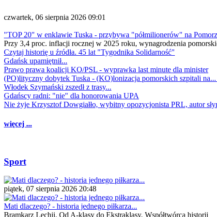
czwartek, 06 sierpnia 2026 09:01
"TOP 20" w enklawie Tuska - przybywa "półmilionerów" na Pomor
Przy 3,4 proc. inflacji rocznej w 2025 roku, wynagrodzenia pomorski
Czytaj historię u źródła. 45 lat "Tygodnika Solidarność"
Gdańsk upamiętnił...
Prawo prawa koalicji KO/PSL - wyprawka last minute dla minister
(PO)lityczny dobytek Tuska - (KO)lonizacja pomorskich szpitali na..
Włodek Szymański zszedł z trasy...
Gdańscy radni: "nie" dla honorowania UPA
Nie żyje Krzysztof Dowgiałło, wybitny opozycjonista PRL, autor sł
więcej ...
Sport
piątek, 07 sierpnia 2026 20:48
Mati dlaczego? - historia jednego piłkarza...
Bramkarz Lechii. Od A-klasy do Ekstraklasy. Współtwórca historii