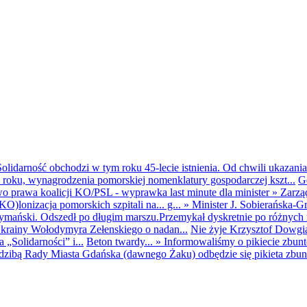
olidarność obchodzi w tym roku 45-lecie istnienia. Od chwili ukazania
25 roku, wynagrodzenia pomorskiej nomenklatury gospodarczej kszt...
G
o prawa koalicji KO/PSL - wyprawka last minute dla minister
»
Zarzą
O)lonizacja pomorskich szpitali na... g...
»
Minister J. Sobierańska-G
mański. Odszedł po długim marszu.Przemykał dyskretnie po różnych r
krainy Wołodymyra Zełenskiego o nadan...
Nie żyje Krzysztof Dowgiał
„Solidarności” i...
Beton twardy...
»
Informowaliśmy o pikiecie zbu
dzibą Rady Miasta Gdańska (dawnego Żaku) odbędzie się pikieta zbun