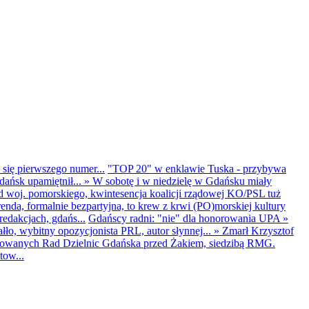
 się pierwszego numer...
"TOP 20" w enklawie Tuska - przybywa
dańsk upamiętnił...
»
W sobotę i w niedzielę w Gdańsku miały
d woj. pomorskiego, kwintesencja koalicji rządowej KO/PSL tuż
renda, formalnie bezpartyjna, to krew z krwi (PO)morskiej kultury
edakcjach, gdańs...
Gdańscy radni: "nie" dla honorowania UPA
»
ło, wybitny opozycjonista PRL, autor słynnej...
»
Zmarł Krzysztof
ntowanych Rad Dzielnic Gdańska przed Żakiem, siedzibą RMG.
tow...