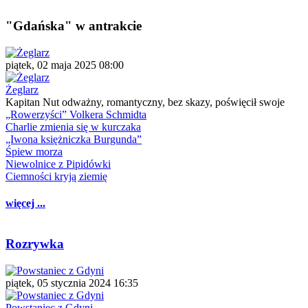
"Gdańska" w antrakcie
piątek, 02 maja 2025 08:00
Żeglarz
Kapitan Nut odważny, romantyczny, bez skazy, poświęcił swoje
„Rowerzyści” Volkera Schmidta
Charlie zmienia się w kurczaka
„Iwona księżniczka Burgunda”
Śpiew morza
Niewolnice z Pipidówki
Ciemności kryją ziemię
więcej ...
Rozrywka
piątek, 05 stycznia 2024 16:35
Powstaniec z Gdyni