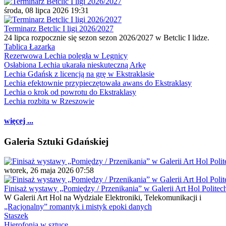
środa, 08 lipca 2026 19:31
Terminarz Betclic I ligi 2026/2027
24 lipca rozpocznie się sezon sezon 2026/2027 w Betclic I lidze.
Tablica Łazarka
Rezerwowa Lechia poległa w Legnicy
Osłabiona Lechia ukarała nieskuteczną Arkę
Lechia Gdańsk z licencją na grę w Ekstraklasie
Lechia efektownie przypieczętowała awans do Ekstraklasy
Lechia o krok od powrotu do Ekstraklasy
Lechia rozbita w Rzeszowie
więcej ...
Galeria Sztuki Gdańskiej
wtorek, 26 maja 2026 07:58
Finisaż wystawy „Pomiędzy / Przenikania” w Galerii Art Hol Politec
W Galerii Art Hol na Wydziale Elektroniki, Telekomunikacji i
„Racjonalny” romantyk i mistyk epoki danych
Staszek
Hierofonia w sztuce