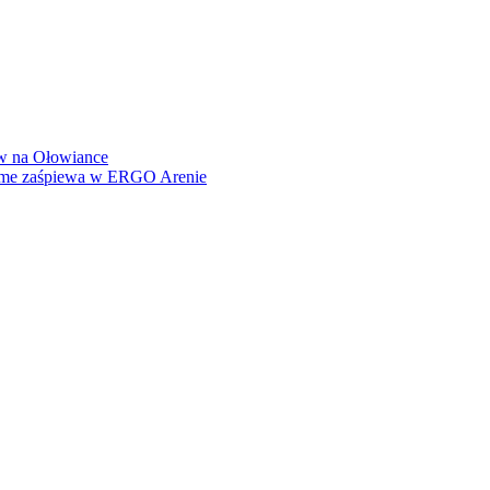
how na Ołowiance
Dame zaśpiewa w ERGO Arenie