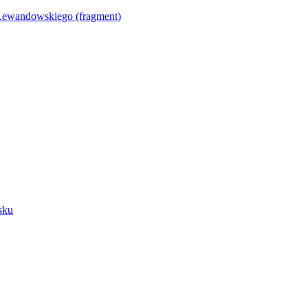
Lewandowskiego (fragment)
sku