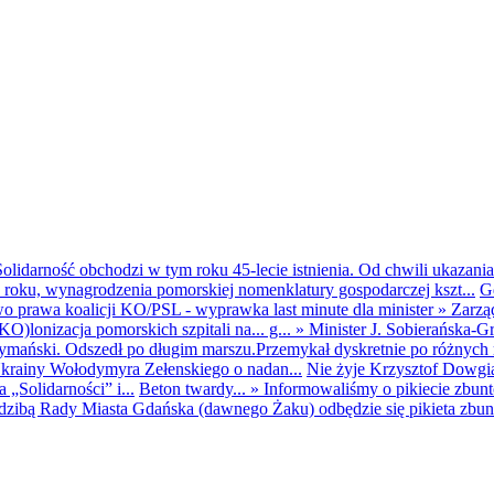
olidarność obchodzi w tym roku 45-lecie istnienia. Od chwili ukazania
25 roku, wynagrodzenia pomorskiej nomenklatury gospodarczej kszt...
G
o prawa koalicji KO/PSL - wyprawka last minute dla minister
»
Zarzą
O)lonizacja pomorskich szpitali na... g...
»
Minister J. Sobierańska-G
mański. Odszedł po długim marszu.Przemykał dyskretnie po różnych r
krainy Wołodymyra Zełenskiego o nadan...
Nie żyje Krzysztof Dowgiał
„Solidarności” i...
Beton twardy...
»
Informowaliśmy o pikiecie zbu
dzibą Rady Miasta Gdańska (dawnego Żaku) odbędzie się pikieta zbun