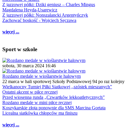
Z jazzowej półki: Dziki geniusz – Charles Mingus
Magdalena Heyda-Usarewicz
Z jazzowej półki: Nonszalancki Argentyńczyk
Zachować boskość - Wojciech Sęczawa
więcej ...
Sport w szkole
sobota, 30 marca 2024 16:46
Rozdano medale w wioślarstwie halowym
22 marca w hali sportowej Szkoły Podstawowej 94 po raz kolejny
Wielkanocny Turniej Piłki Siatkowej ,,szóstek mieszanych”
Ostatni akcent w piłce ręcznej
Przed wiosenną rundą „Czwartków lekkoatletycznych”
Rozdano medale w mini piłce ręcznej
Koszykarskie złota ponownie dla SMS Marcina Gortata
Licealna siatkówka chłopców ma finiszu
więcej ...