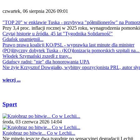
czwartek, 06 sierpnia 2026 09:01
"TOP 20" w enklawie Tuska - przybywa "półmilionerów" na Pomor
Przy 3,4 proc. inflacji rocznej w 2025 roku, wynagrodzenia pomorski
Czytaj historię u źródła. 45 lat "Tygodnika Solidarność"
Gdańsk upamiętnił...
Prawo prawa koalicji KO/PSL - wyprawka last minute dla minister
(PO)lityczny dobytek Tuska - (KO)lonizacja pomorskich szpitali na..
Włodek Szymański zszedł z trasy...
Gdańscy radni: "nie" dla honorowania UPA
Nie żyje Krzysztof Dowgiałło, wybitny opozycjonista PRL, autor sł
więcej ...
Sport
środa, 03 czerwca 2026 14:04
Krajobraz po bitwie... Co w Lechii...
Nie minęło jeszcze dwa tygodnie po sensacyjnej degradacji Lechii