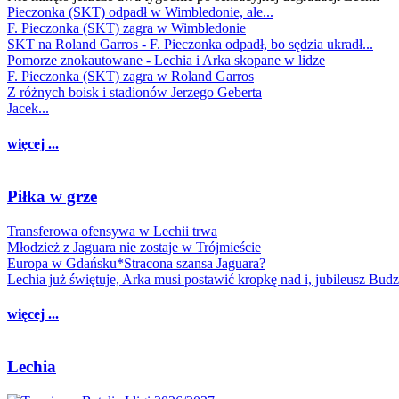
Pieczonka (SKT) odpadł w Wimbledonie, ale...
F. Pieczonka (SKT) zagra w Wimbledonie
SKT na Roland Garros - F. Pieczonka odpadł, bo sędzia ukradł...
Pomorze znokautowane - Lechia i Arka skopane w lidze
F. Pieczonka (SKT) zagra w Roland Garros
Z różnych boisk i stadionów Jerzego Geberta
Jacek...
więcej ...
Piłka w grze
Transferowa ofensywa w Lechii trwa
Młodzież z Jaguara nie zostaje w Trójmieście
Europa w Gdańsku*Stracona szansa Jaguara?
Lechia już świętuje, Arka musi postawić kropkę nad i, jubileusz Bud
więcej ...
Lechia