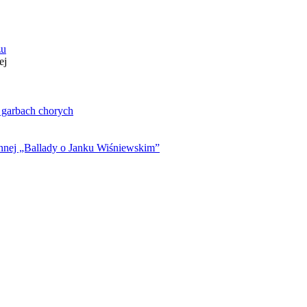
zu
ej
. garbach chorych
ynnej „Ballady o Janku Wiśniewskim”