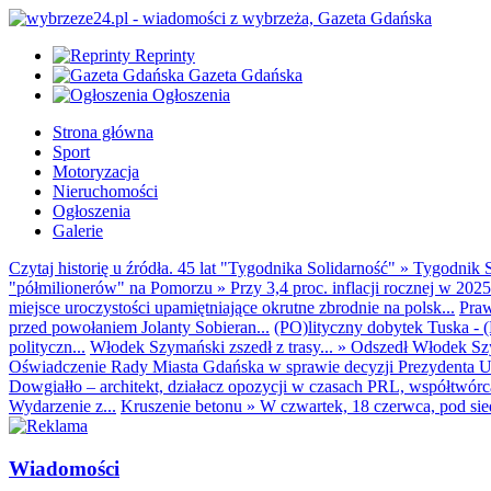
Reprinty
Gazeta Gdańska
Ogłoszenia
Strona główna
Sport
Motoryzacja
Nieruchomości
Ogłoszenia
Galerie
Czytaj historię u źródła. 45 lat "Tygodnika Solidarność"
»
Tygodnik S
"półmilionerów" na Pomorzu
»
Przy 3,4 proc. inflacji rocznej w 20
miejsce uroczystości upamiętniające okrutne zbrodnie na polsk...
Praw
przed powołaniem Jolanty Sobieran...
(PO)lityczny dobytek Tuska - (K
polityczn...
Włodek Szymański zszedł z trasy...
»
Odszedł Włodek Szy
Oświadczenie Rady Miasta Gdańska w sprawie decyzji Prezydenta U
Dowgiałło – architekt, działacz opozycji w czasach PRL, współtwórca 
Wydarzenie z...
Kruszenie betonu
»
W czwartek, 18 czerwca, pod sie
Wiadomości