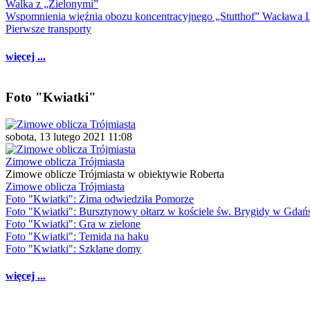
Walka z „Zielonymi”
Wspomnienia więźnia obozu koncentracyjnego „Stutthof” Wacława 
Pierwsze transporty
więcej ...
Foto "Kwiatki"
sobota, 13 lutego 2021 11:08
Zimowe oblicza Trójmiasta
Zimowe oblicze Trójmiasta w obiektywie Roberta
Zimowe oblicza Trójmiasta
Foto "Kwiatki": Zima odwiedziła Pomorze
Foto "Kwiatki": Bursztynowy ołtarz w kościele św. Brygidy w Gdań
Foto "Kwiatki": Gra w zielone
Foto "Kwiatki": Temida na haku
Foto "Kwiatki": Szklane domy
więcej ...