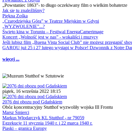
„Powstaniec 1863”- to długo oczekiwany film o wielkim bohaterze
Jak się tu znaleźliśmy?
Piękna Zośka
„Czarodziejska Góra” w Teatrze Miejskim w Gdyni
„WYZWOLENIE”...?
Święto kina w Toruniu – Festiwal EnergaCamerimage
Koncert „Wolność jest w nas” - wokaliści i muzycy
Jeśli lubisz film „Buena Vista Social Club” nie możesz przegapić s
GAROU już 25 i 27 lutego wystąpi w Polsce! Dzwonnik z Notre 
więcej ...
piątek, 16 września 2022 18:15
2076 dni obozu pod Gdańskiem
Obóz koncentracyjny Stutthof wyzwoliły wojska III Frontu
Marsz Śmierci
Markus Włodarczyk KL Stutthof - nr 79059
Egzekucje 11 stycznia 1940 r. i 22 marca 1940 r.
Piaski – granica Europy