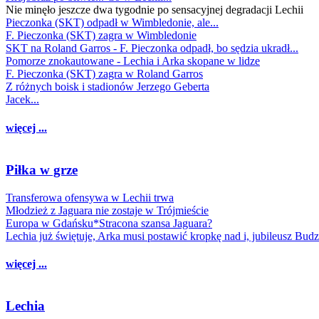
Nie minęło jeszcze dwa tygodnie po sensacyjnej degradacji Lechii
Pieczonka (SKT) odpadł w Wimbledonie, ale...
F. Pieczonka (SKT) zagra w Wimbledonie
SKT na Roland Garros - F. Pieczonka odpadł, bo sędzia ukradł...
Pomorze znokautowane - Lechia i Arka skopane w lidze
F. Pieczonka (SKT) zagra w Roland Garros
Z różnych boisk i stadionów Jerzego Geberta
Jacek...
więcej ...
Piłka w grze
Transferowa ofensywa w Lechii trwa
Młodzież z Jaguara nie zostaje w Trójmieście
Europa w Gdańsku*Stracona szansa Jaguara?
Lechia już świętuje, Arka musi postawić kropkę nad i, jubileusz Bud
więcej ...
Lechia