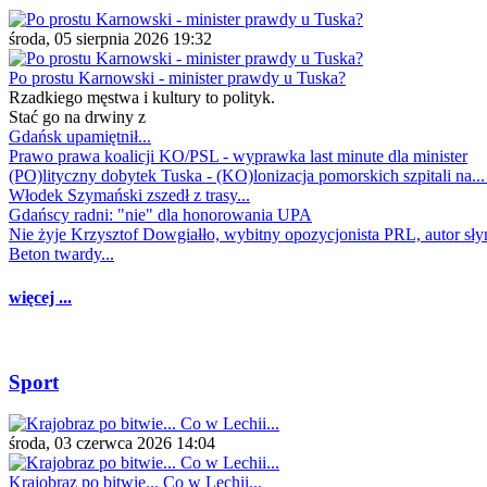
środa, 05 sierpnia 2026 19:32
Po prostu Karnowski - minister prawdy u Tuska?
Rzadkiego męstwa i kultury to polityk.
Stać go na drwiny z
Gdańsk upamiętnił...
Prawo prawa koalicji KO/PSL - wyprawka last minute dla minister
(PO)lityczny dobytek Tuska - (KO)lonizacja pomorskich szpitali na..
Włodek Szymański zszedł z trasy...
Gdańscy radni: "nie" dla honorowania UPA
Nie żyje Krzysztof Dowgiałło, wybitny opozycjonista PRL, autor sł
Beton twardy...
więcej ...
Sport
środa, 03 czerwca 2026 14:04
Krajobraz po bitwie... Co w Lechii...