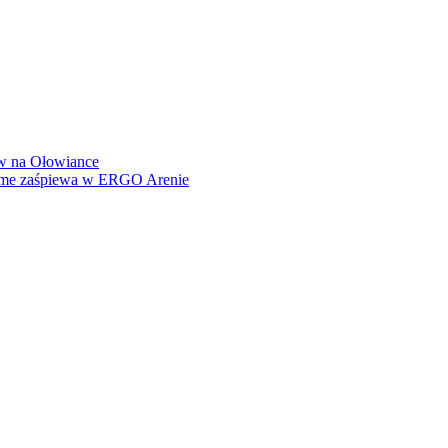
how na Ołowiance
Dame zaśpiewa w ERGO Arenie