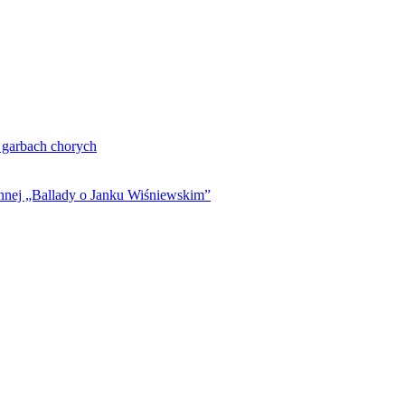
. garbach chorych
ynnej „Ballady o Janku Wiśniewskim”