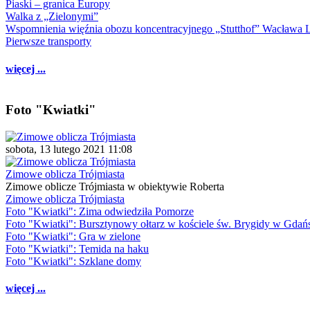
Piaski – granica Europy
Walka z „Zielonymi”
Wspomnienia więźnia obozu koncentracyjnego „Stutthof” Wacława 
Pierwsze transporty
więcej ...
Foto "Kwiatki"
sobota, 13 lutego 2021 11:08
Zimowe oblicza Trójmiasta
Zimowe oblicze Trójmiasta w obiektywie Roberta
Zimowe oblicza Trójmiasta
Foto "Kwiatki": Zima odwiedziła Pomorze
Foto "Kwiatki": Bursztynowy ołtarz w kościele św. Brygidy w Gdań
Foto "Kwiatki": Gra w zielone
Foto "Kwiatki": Temida na haku
Foto "Kwiatki": Szklane domy
więcej ...