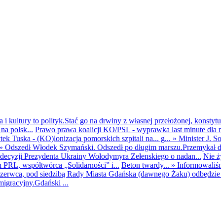
i kultury to polityk.Stać go na drwiny z własnej przełożonej, konstytuc
na polsk...
Prawo prawa koalicji KO/PSL - wyprawka last minute dla m
ek Tuska - (KO)lonizacja pomorskich szpitali na... g...
»
Minister J. S
»
Odszedł Włodek Szymański. Odszedł po długim marszu.Przemykał dys
ecyzji Prezydenta Ukrainy Wołodymyra Zełenskiego o nadan...
Nie ż
h PRL, współtwórca „Solidarności” i...
Beton twardy...
»
Informowaliś
zerwca, pod siedzibą Rady Miasta Gdańska (dawnego Żaku) odbędzie s
igracyjny.Gdański ...