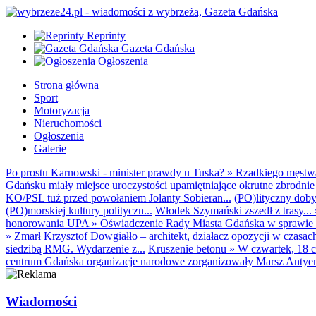
Reprinty
Gazeta Gdańska
Ogłoszenia
Strona główna
Sport
Motoryzacja
Nieruchomości
Ogłoszenia
Galerie
Po prostu Karnowski - minister prawdy u Tuska?
»
Rzadkiego męstwa 
Gdańsku miały miejsce uroczystości upamiętniające okrutne zbrodnie 
KO/PSL tuż przed powołaniem Jolanty Sobieran...
(PO)lityczny dobyt
(PO)morskiej kultury polityczn...
Włodek Szymański zszedł z trasy...
honorowania UPA
»
Oświadczenie Rady Miasta Gdańska w sprawie d
»
Zmarł Krzysztof Dowgiałło – architekt, działacz opozycji w czasac
siedzibą RMG. Wydarzenie z...
Kruszenie betonu
»
W czwartek, 18 c
centrum Gdańska organizacje narodowe zorganizowały Marsz Antyem
Wiadomości