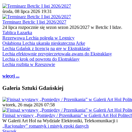
środa, 08 lipca 2026 19:31
Terminarz Betclic I ligi 2026/2027
24 lipca rozpocznie się sezon sezon 2026/2027 w Betclic I lidze.
Tablica Łazarka
Rezerwowa Lechia poległa w Legnicy
Osłabiona Lechia ukarała nieskuteczną Arkę
Lechia Gdańsk z licencją na grę w Ekstraklasie
Lechia efektownie przypieczętowała awans do Ekstraklasy
Lechia o krok od powrotu do Ekstraklasy
Lechia rozbita w Rzeszowie
więcej ...
Galeria Sztuki Gdańskiej
wtorek, 26 maja 2026 07:58
Finisaż wystawy „Pomiędzy / Przenikania” w Galerii Art Hol Politec
W Galerii Art Hol na Wydziale Elektroniki, Telekomunikacji i
„Racjonalny” romantyk i mistyk epoki danych
Staszek