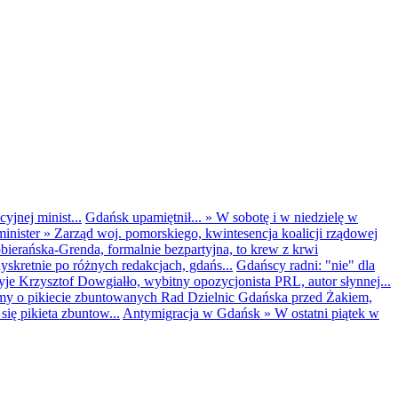
yjnej minist...
Gdańsk upamiętnił...
»
W sobotę i w niedzielę w
inister
»
Zarząd woj. pomorskiego, kwintesencja koalicji rządowej
obierańska-Grenda, formalnie bezpartyjna, to krew z krwi
kretnie po różnych redakcjach, gdańs...
Gdańscy radni: "nie" dla
yje Krzysztof Dowgiałło, wybitny opozycjonista PRL, autor słynnej...
my o pikiecie zbuntowanych Rad Dzielnic Gdańska przed Żakiem,
ię pikieta zbuntow...
Antymigracja w Gdańsk
»
W ostatni piątek w