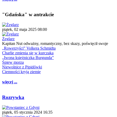
"Gdańska" w antrakcie
piątek, 02 maja 2025 08:00
Żeglarz
Kapitan Nut odważny, romantyczny, bez skazy, poświęcił swoje
„Rowerzyści” Volkera Schmidta
Charlie zmienia się w kurczaka
„Iwona księżniczka Burgunda”
Śpiew morza
Niewolnice z Pipidówki
Ciemności kryją ziemię
więcej ...
Rozrywka
piątek, 05 stycznia 2024 16:35