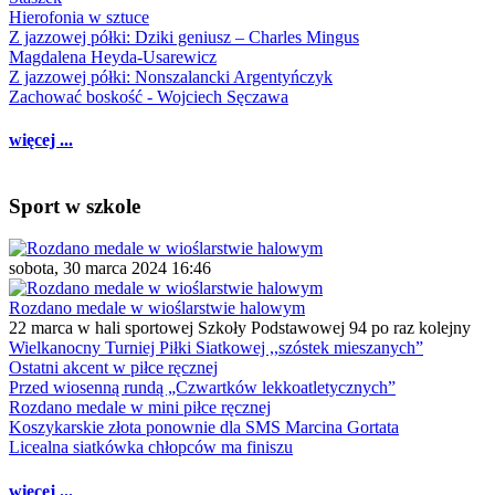
Hierofonia w sztuce
Z jazzowej półki: Dziki geniusz – Charles Mingus
Magdalena Heyda-Usarewicz
Z jazzowej półki: Nonszalancki Argentyńczyk
Zachować boskość - Wojciech Sęczawa
więcej ...
Sport w szkole
sobota, 30 marca 2024 16:46
Rozdano medale w wioślarstwie halowym
22 marca w hali sportowej Szkoły Podstawowej 94 po raz kolejny
Wielkanocny Turniej Piłki Siatkowej ,,szóstek mieszanych”
Ostatni akcent w piłce ręcznej
Przed wiosenną rundą „Czwartków lekkoatletycznych”
Rozdano medale w mini piłce ręcznej
Koszykarskie złota ponownie dla SMS Marcina Gortata
Licealna siatkówka chłopców ma finiszu
więcej ...