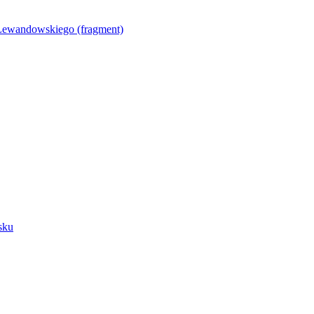
Lewandowskiego (fragment)
sku