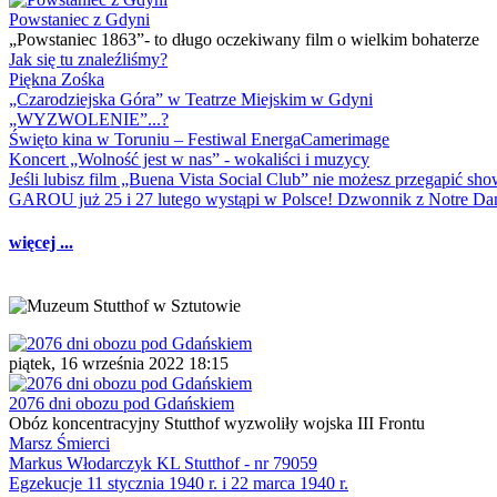
Powstaniec z Gdyni
„Powstaniec 1863”- to długo oczekiwany film o wielkim bohaterze
Jak się tu znaleźliśmy?
Piękna Zośka
„Czarodziejska Góra” w Teatrze Miejskim w Gdyni
„WYZWOLENIE”...?
Święto kina w Toruniu – Festiwal EnergaCamerimage
Koncert „Wolność jest w nas” - wokaliści i muzycy
Jeśli lubisz film „Buena Vista Social Club” nie możesz przegapić s
GAROU już 25 i 27 lutego wystąpi w Polsce! Dzwonnik z Notre 
więcej ...
piątek, 16 września 2022 18:15
2076 dni obozu pod Gdańskiem
Obóz koncentracyjny Stutthof wyzwoliły wojska III Frontu
Marsz Śmierci
Markus Włodarczyk KL Stutthof - nr 79059
Egzekucje 11 stycznia 1940 r. i 22 marca 1940 r.