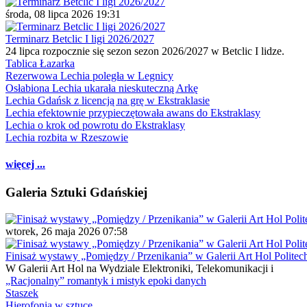
środa, 08 lipca 2026 19:31
Terminarz Betclic I ligi 2026/2027
24 lipca rozpocznie się sezon sezon 2026/2027 w Betclic I lidze.
Tablica Łazarka
Rezerwowa Lechia poległa w Legnicy
Osłabiona Lechia ukarała nieskuteczną Arkę
Lechia Gdańsk z licencją na grę w Ekstraklasie
Lechia efektownie przypieczętowała awans do Ekstraklasy
Lechia o krok od powrotu do Ekstraklasy
Lechia rozbita w Rzeszowie
więcej ...
Galeria Sztuki Gdańskiej
wtorek, 26 maja 2026 07:58
Finisaż wystawy „Pomiędzy / Przenikania” w Galerii Art Hol Politec
W Galerii Art Hol na Wydziale Elektroniki, Telekomunikacji i
„Racjonalny” romantyk i mistyk epoki danych
Staszek
Hierofonia w sztuce