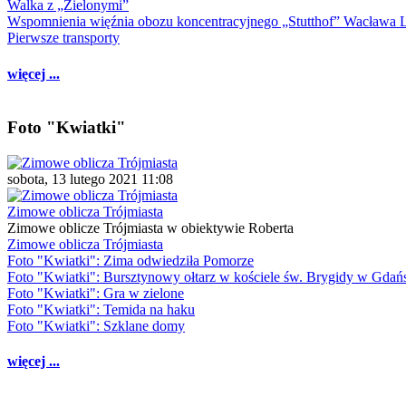
Walka z „Zielonymi”
Wspomnienia więźnia obozu koncentracyjnego „Stutthof” Wacława 
Pierwsze transporty
więcej ...
Foto "Kwiatki"
sobota, 13 lutego 2021 11:08
Zimowe oblicza Trójmiasta
Zimowe oblicze Trójmiasta w obiektywie Roberta
Zimowe oblicza Trójmiasta
Foto "Kwiatki": Zima odwiedziła Pomorze
Foto "Kwiatki": Bursztynowy ołtarz w kościele św. Brygidy w Gdań
Foto "Kwiatki": Gra w zielone
Foto "Kwiatki": Temida na haku
Foto "Kwiatki": Szklane domy
więcej ...