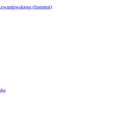
Lewandowskiego (fragment)
sku