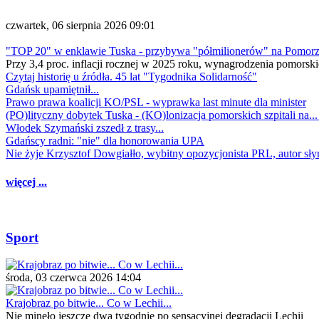
czwartek, 06 sierpnia 2026 09:01
"TOP 20" w enklawie Tuska - przybywa "półmilionerów" na Pomor
Przy 3,4 proc. inflacji rocznej w 2025 roku, wynagrodzenia pomorski
Czytaj historię u źródła. 45 lat "Tygodnika Solidarność"
Gdańsk upamiętnił...
Prawo prawa koalicji KO/PSL - wyprawka last minute dla minister
(PO)lityczny dobytek Tuska - (KO)lonizacja pomorskich szpitali na..
Włodek Szymański zszedł z trasy...
Gdańscy radni: "nie" dla honorowania UPA
Nie żyje Krzysztof Dowgiałło, wybitny opozycjonista PRL, autor sł
więcej ...
Sport
środa, 03 czerwca 2026 14:04
Krajobraz po bitwie... Co w Lechii...
Nie minęło jeszcze dwa tygodnie po sensacyjnej degradacji Lechii