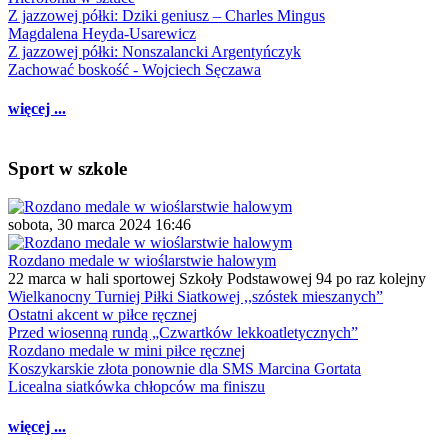
Z jazzowej półki: Dziki geniusz – Charles Mingus
Magdalena Heyda-Usarewicz
Z jazzowej półki: Nonszalancki Argentyńczyk
Zachować boskość - Wojciech Sęczawa
więcej ...
Sport w szkole
sobota, 30 marca 2024 16:46
Rozdano medale w wioślarstwie halowym
22 marca w hali sportowej Szkoły Podstawowej 94 po raz kolejny
Wielkanocny Turniej Piłki Siatkowej ,,szóstek mieszanych”
Ostatni akcent w piłce ręcznej
Przed wiosenną rundą „Czwartków lekkoatletycznych”
Rozdano medale w mini piłce ręcznej
Koszykarskie złota ponownie dla SMS Marcina Gortata
Licealna siatkówka chłopców ma finiszu
więcej ...