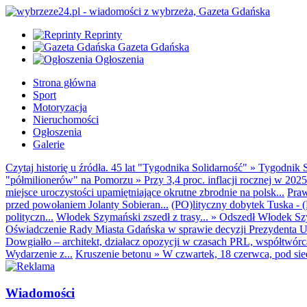
Reprinty
Gazeta Gdańska
Ogłoszenia
Strona główna
Sport
Motoryzacja
Nieruchomości
Ogłoszenia
Galerie
Czytaj historię u źródła. 45 lat "Tygodnika Solidarność"
»
Tygodnik S
"półmilionerów" na Pomorzu
»
Przy 3,4 proc. inflacji rocznej w 20
miejsce uroczystości upamiętniające okrutne zbrodnie na polsk...
Praw
przed powołaniem Jolanty Sobieran...
(PO)lityczny dobytek Tuska - (K
polityczn...
Włodek Szymański zszedł z trasy...
»
Odszedł Włodek Szy
Oświadczenie Rady Miasta Gdańska w sprawie decyzji Prezydenta U
Dowgiałło – architekt, działacz opozycji w czasach PRL, współtwórca 
Wydarzenie z...
Kruszenie betonu
»
W czwartek, 18 czerwca, pod sie
Wiadomości