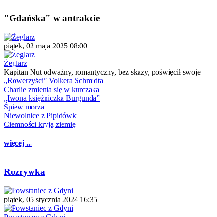
"Gdańska" w antrakcie
piątek, 02 maja 2025 08:00
Żeglarz
Kapitan Nut odważny, romantyczny, bez skazy, poświęcił swoje
„Rowerzyści” Volkera Schmidta
Charlie zmienia się w kurczaka
„Iwona księżniczka Burgunda”
Śpiew morza
Niewolnice z Pipidówki
Ciemności kryją ziemię
więcej ...
Rozrywka
piątek, 05 stycznia 2024 16:35
Powstaniec z Gdyni