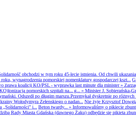
olidarność obchodzi w tym roku 45-lecie istnienia. Od chwili ukazania
25 roku, wynagrodzenia pomorskiej nomenklatury gospodarczej kszt...
G
o prawa koalicji KO/PSL - wyprawka last minute dla minister
»
Zarzą
O)lonizacja pomorskich szpitali na... g...
»
Minister J. Sobierańska-G
mański. Odszedł po długim marszu.Przemykał dyskretnie po różnych r
krainy Wołodymyra Zełenskiego o nadan...
Nie żyje Krzysztof Dowgiał
„Solidarności” i...
Beton twardy...
»
Informowaliśmy o pikiecie zbu
dzibą Rady Miasta Gdańska (dawnego Żaku) odbędzie się pikieta zbun