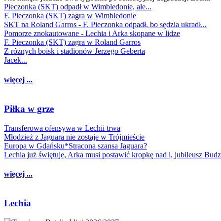
Pieczonka (SKT) odpadł w Wimbledonie, ale...
F. Pieczonka (SKT) zagra w Wimbledonie
SKT na Roland Garros - F. Pieczonka odpadł, bo sędzia ukradł...
Pomorze znokautowane - Lechia i Arka skopane w lidze
F. Pieczonka (SKT) zagra w Roland Garros
Z różnych boisk i stadionów Jerzego Geberta
Jacek...
więcej ...
Piłka w grze
Transferowa ofensywa w Lechii trwa
Młodzież z Jaguara nie zostaje w Trójmieście
Europa w Gdańsku*Stracona szansa Jaguara?
Lechia już świętuje, Arka musi postawić kropkę nad i, jubileusz Bud
więcej ...
Lechia