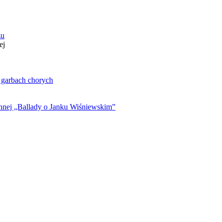
zu
ej
. garbach chorych
ynnej „Ballady o Janku Wiśniewskim”