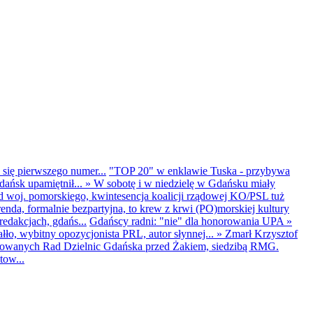
 się pierwszego numer...
"TOP 20" w enklawie Tuska - przybywa
dańsk upamiętnił...
»
W sobotę i w niedzielę w Gdańsku miały
d woj. pomorskiego, kwintesencja koalicji rządowej KO/PSL tuż
renda, formalnie bezpartyjna, to krew z krwi (PO)morskiej kultury
edakcjach, gdańs...
Gdańscy radni: "nie" dla honorowania UPA
»
ło, wybitny opozycjonista PRL, autor słynnej...
»
Zmarł Krzysztof
ntowanych Rad Dzielnic Gdańska przed Żakiem, siedzibą RMG.
tow...