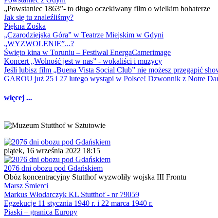
„Powstaniec 1863”- to długo oczekiwany film o wielkim bohaterze
Jak się tu znaleźliśmy?
Piękna Zośka
„Czarodziejska Góra” w Teatrze Miejskim w Gdyni
„WYZWOLENIE”...?
Święto kina w Toruniu – Festiwal EnergaCamerimage
Koncert „Wolność jest w nas” - wokaliści i muzycy
Jeśli lubisz film „Buena Vista Social Club” nie możesz przegapić s
GAROU już 25 i 27 lutego wystąpi w Polsce! Dzwonnik z Notre 
więcej ...
piątek, 16 września 2022 18:15
2076 dni obozu pod Gdańskiem
Obóz koncentracyjny Stutthof wyzwoliły wojska III Frontu
Marsz Śmierci
Markus Włodarczyk KL Stutthof - nr 79059
Egzekucje 11 stycznia 1940 r. i 22 marca 1940 r.
Piaski – granica Europy