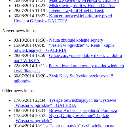
26/04/2016 12:21
-
Majowe święto Mercedesa w Gdańsku
03/08/2015 18:23
-
Mistrzowie gościli w Hotelu Gdańsk
28/07/2015 11:19
-
Juventus wybrał Hotel Gdańsk
30/06/2014 15:27
-
Koncert norweskiej orkiestry przed
Hotelem Gdańsk - GALERIA
Newer news items:
03/10/2014 18:50
-
Nauta zbuduje kolejne sejnery
15/09/2014 09:45
-
"Jesień w ogrodzie" w Renk "kupiła"
odwiedzających - GALERIA
28/08/2014 18:59
-
Gdzie zaczyna się dobry dzień… i dobra
noc? W IKEA
22/08/2014 19:11
-
Poszukiwani pracownicy o odpowiednich
kwalifikacjach
30/07/2014 18:20
-
Zysk Kasy Stefczyka przekracza 15
milionów
Older news items:
17/05/2014 22:34
-
Tysiące odwiedzających na wystawie
"Wiosna w ogrodzie" - GALERIA
18/04/2014 18:31
-
Browar Amber - specjalność Pomorza
17/04/2014 20:52
-
Było „Grajmy w zielone”, będzie
„Wiosna w ogrodzie”
01/04/2014 18:11
-
"Jajko na patyku" czyli wielkanocna