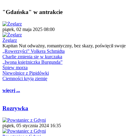
"Gdańska" w antrakcie
piątek, 02 maja 2025 08:00
Żeglarz
Kapitan Nut odważny, romantyczny, bez skazy, poświęcił swoje
„Rowerzyści” Volkera Schmidta
Charlie zmienia się w kurczaka
„Iwona księżniczka Burgunda”
Śpiew morza
Niewolnice z Pipidówki
Ciemności kryją ziemię
więcej ...
Rozrywka
piątek, 05 stycznia 2024 16:35