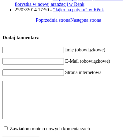
florystka w nowej aranżacji w Rënk
25/03/2014 17:50
-
"Jajko na patyku" w Rënk
Poprzednia strona
Następna strona
Dodaj komentarz
Imię (obowiązkowe)
E-Mail (obowiązkowe)
Strona internetowa
Zawiadom mnie o nowych komentarzach