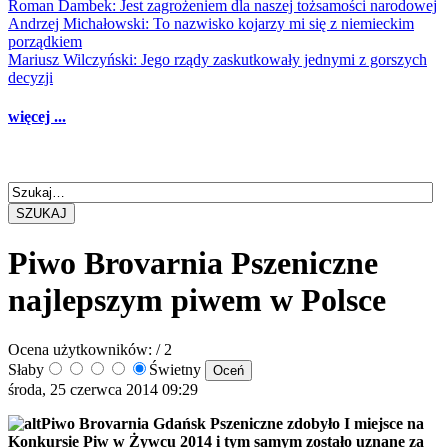
Roman Dambek: Jest zagrożeniem dla naszej tożsamości narodowej
Andrzej Michałowski: To nazwisko kojarzy mi się z niemieckim
porządkiem
Mariusz Wilczyński: Jego rządy zaskutkowały jednymi z gorszych
decyzji
więcej ...
SZUKAJ
Piwo Brovarnia Pszeniczne
najlepszym piwem w Polsce
Ocena użytkowników:
/ 2
Słaby
Świetny
środa, 25 czerwca 2014 09:29
Piwo Brovarnia Gdańsk Pszeniczne zdobyło I miejsce na
Konkursie Piw w Żywcu 2014 i tym samym zostało uznane za