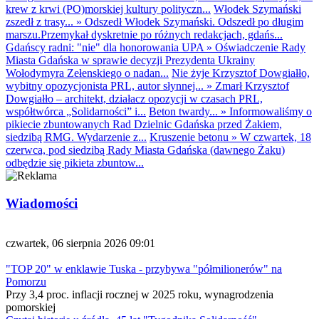
krew z krwi (PO)morskiej kultury polityczn...
Włodek Szymański
zszedł z trasy...
»
Odszedł Włodek Szymański. Odszedł po długim
marszu.Przemykał dyskretnie po różnych redakcjach, gdańs...
Gdańscy radni: "nie" dla honorowania UPA
»
Oświadczenie Rady
Miasta Gdańska w sprawie decyzji Prezydenta Ukrainy
Wołodymyra Zełenskiego o nadan...
Nie żyje Krzysztof Dowgiałło,
wybitny opozycjonista PRL, autor słynnej...
»
Zmarł Krzysztof
Dowgiałło – architekt, działacz opozycji w czasach PRL,
współtwórca „Solidarności” i...
Beton twardy...
»
Informowaliśmy o
pikiecie zbuntowanych Rad Dzielnic Gdańska przed Żakiem,
siedzibą RMG. Wydarzenie z...
Kruszenie betonu
»
W czwartek, 18
czerwca, pod siedzibą Rady Miasta Gdańska (dawnego Żaku)
odbędzie się pikieta zbuntow...
Wiadomości
czwartek, 06 sierpnia 2026 09:01
"TOP 20" w enklawie Tuska - przybywa "półmilionerów" na
Pomorzu
Przy 3,4 proc. inflacji rocznej w 2025 roku, wynagrodzenia
pomorskiej