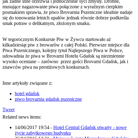
jak żadne inne orzeźwia i jednocześnie syci zmysły. Drobne,
musujące nagazowanie piwa połączone z wyraźnym cierpkim
posmakiem sprawia, że piwo Brovarnia Pszeniczne idealnie nadaje
się do tonowania letnich upałów jednak równie dobrze podkreśla
smak potraw o delikatnym, złożonym smaku.
W tegorocznym Konkursie Piw w Żywcu startowało aż
kilkadziesiąt piw z browarów z całej Polski. Pierwsze miejsce dla
Piwa Pszenicznego, kolejny tytuł Najlepszego Piwa w Polsce,
udowadnia że piwa w Brovarni Hotelu Gdańsk są niezmiennie
wysoko oceniane – zarówno przez gości Brovarni Gdańsk, jak i
znawców piwa na prestiżowych konkursach.
Inne artykuły związane z:
hotel gdańsk
piwo brovarnia gdańsk pszeniczne
Tweet
Related news items:
14/06/2017 19:54
-
Hotel Central Gdańsk otwarty - nowe
życie zabytkowego budynku