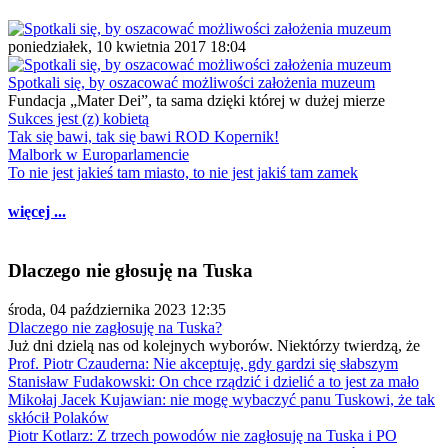
poniedziałek, 10 kwietnia 2017 18:04
Spotkali się, by oszacować możliwości założenia muzeum
Fundacja „Mater Dei”, ta sama dzięki której w dużej mierze
Sukces jest (z) kobietą
Tak się bawi, tak się bawi ROD Kopernik!
Malbork w Europarlamencie
To nie jest jakieś tam miasto, to nie jest jakiś tam zamek
więcej ...
Dlaczego nie głosuję na Tuska
środa, 04 października 2023 12:35
Dlaczego nie zagłosuję na Tuska?
Już dni dzielą nas od kolejnych wyborów. Niektórzy twierdzą, że
Prof. Piotr Czauderna: Nie akceptuję, gdy gardzi się słabszym
Stanisław Fudakowski: On chce rządzić i dzielić a to jest za mało
Mikołaj Jacek Kujawian: nie mogę wybaczyć panu Tuskowi, że tak
skłócił Polaków
Piotr Kotlarz: Z trzech powodów nie zagłosuję na Tuska i PO