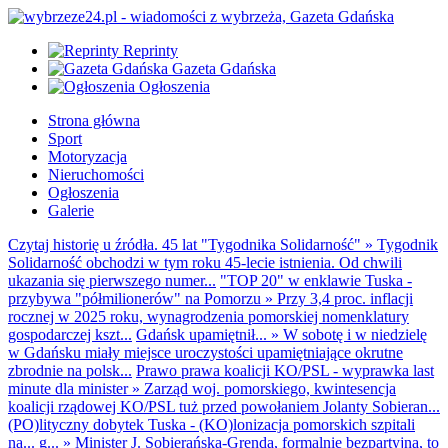
Reprinty
Gazeta Gdańska
Ogłoszenia
Strona główna
Sport
Motoryzacja
Nieruchomości
Ogłoszenia
Galerie
Czytaj historię u źródła. 45 lat "Tygodnika Solidarność"
»
Tygodnik
Solidarność obchodzi w tym roku 45-lecie istnienia. Od chwili
ukazania się pierwszego numer...
"TOP 20" w enklawie Tuska -
przybywa "półmilionerów" na Pomorzu
»
Przy 3,4 proc. inflacji
rocznej w 2025 roku, wynagrodzenia pomorskiej nomenklatury
gospodarczej kszt...
Gdańsk upamiętnił...
»
W sobotę i w niedzielę
w Gdańsku miały miejsce uroczystości upamiętniające okrutne
zbrodnie na polsk...
Prawo prawa koalicji KO/PSL - wyprawka last
minute dla minister
»
Zarząd woj. pomorskiego, kwintesencja
koalicji rządowej KO/PSL tuż przed powołaniem Jolanty Sobieran...
(PO)lityczny dobytek Tuska - (KO)lonizacja pomorskich szpitali
na... g...
»
Minister J. Sobierańska-Grenda, formalnie bezpartyjna, to