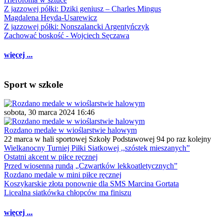
Z jazzowej półki: Dziki geniusz – Charles Mingus
Magdalena Heyda-Usarewicz
Z jazzowej półki: Nonszalancki Argentyńczyk
Zachować boskość - Wojciech Sęczawa
więcej ...
Sport w szkole
sobota, 30 marca 2024 16:46
Rozdano medale w wioślarstwie halowym
22 marca w hali sportowej Szkoły Podstawowej 94 po raz kolejny
Wielkanocny Turniej Piłki Siatkowej ,,szóstek mieszanych”
Ostatni akcent w piłce ręcznej
Przed wiosenną rundą „Czwartków lekkoatletycznych”
Rozdano medale w mini piłce ręcznej
Koszykarskie złota ponownie dla SMS Marcina Gortata
Licealna siatkówka chłopców ma finiszu
więcej ...