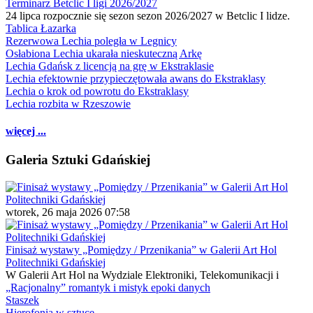
Terminarz Betclic I ligi 2026/2027
24 lipca rozpocznie się sezon sezon 2026/2027 w Betclic I lidze.
Tablica Łazarka
Rezerwowa Lechia poległa w Legnicy
Osłabiona Lechia ukarała nieskuteczną Arkę
Lechia Gdańsk z licencją na grę w Ekstraklasie
Lechia efektownie przypieczętowała awans do Ekstraklasy
Lechia o krok od powrotu do Ekstraklasy
Lechia rozbita w Rzeszowie
więcej ...
Galeria Sztuki Gdańskiej
wtorek, 26 maja 2026 07:58
Finisaż wystawy „Pomiędzy / Przenikania” w Galerii Art Hol
Politechniki Gdańskiej
W Galerii Art Hol na Wydziale Elektroniki, Telekomunikacji i
„Racjonalny” romantyk i mistyk epoki danych
Staszek
Hierofonia w sztuce