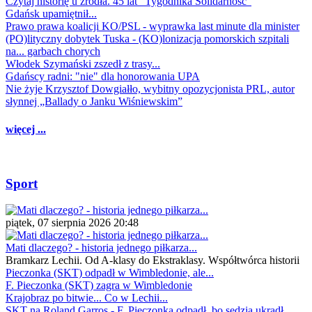
Czytaj historię u źródła. 45 lat "Tygodnika Solidarność"
Gdańsk upamiętnił...
Prawo prawa koalicji KO/PSL - wyprawka last minute dla minister
(PO)lityczny dobytek Tuska - (KO)lonizacja pomorskich szpitali
na... garbach chorych
Włodek Szymański zszedł z trasy...
Gdańscy radni: "nie" dla honorowania UPA
Nie żyje Krzysztof Dowgiałło, wybitny opozycjonista PRL, autor
słynnej „Ballady o Janku Wiśniewskim”
więcej ...
Sport
piątek, 07 sierpnia 2026 20:48
Mati dlaczego? - historia jednego piłkarza...
Bramkarz Lechii. Od A-klasy do Ekstraklasy. Współtwórca historii
Pieczonka (SKT) odpadł w Wimbledonie, ale...
F. Pieczonka (SKT) zagra w Wimbledonie
Krajobraz po bitwie... Co w Lechii...
SKT na Roland Garros - F. Pieczonka odpadł, bo sędzia ukradł...