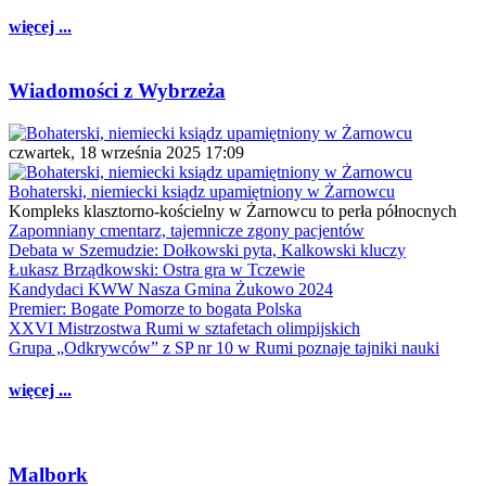
więcej ...
Wiadomości z Wybrzeża
czwartek, 18 września 2025 17:09
Bohaterski, niemiecki ksiądz upamiętniony w Żarnowcu
Kompleks klasztorno-kościelny w Żarnowcu to perła północnych
Zapomniany cmentarz, tajemnicze zgony pacjentów
Debata w Szemudzie: Dołkowski pyta, Kalkowski kluczy
Łukasz Brządkowski: Ostra gra w Tczewie
Kandydaci KWW Nasza Gmina Żukowo 2024
Premier: Bogate Pomorze to bogata Polska
XXVI Mistrzostwa Rumi w sztafetach olimpijskich
Grupa „Odkrywców” z SP nr 10 w Rumi poznaje tajniki nauki
więcej ...
Malbork