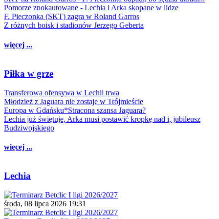
Pomorze znokautowane - Lechia i Arka skopane w lidze
F. Pieczonka (SKT) zagra w Roland Garros
Z różnych boisk i stadionów Jerzego Geberta
więcej ...
Piłka w grze
Transferowa ofensywa w Lechii trwa
Młodzież z Jaguara nie zostaje w Trójmieście
Europa w Gdańsku*Stracona szansa Jaguara?
Lechia już świętuje, Arka musi postawić kropkę nad i, jubileusz
Budziwojskiego
więcej ...
Lechia
środa, 08 lipca 2026 19:31