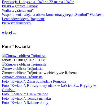
Egzekucje 11 stycznia 1940 r. i 22 marca 1940 r.
Piaski – granica Europy
Walka z „Zielonymi”
Wspomnienia więźnia obozu koncentracyjnego „Stutthof” Wacława
Lewandowskiego (fragment)
Pierwsze transporty
więcej ...
Foto "Kwiatki"
sobota, 13 lutego 2021 11:08
Zimowe oblicza Trójmiasta
Zimowe oblicze Trójmiasta w obiektywie Roberta
Zimowe oblicza Trójmiasta
Foto "Kwiatki": Zima odwiedziła Pomorze
Foto "Kwiatki": Bursztynowy ołtarz w kościele św. Brygidy w
Gdańsku
Foto "Kwiatki": Gra w zielone
Foto "Kwiatki": Temida na haku
Foto "Kwiatki": Szklane domy