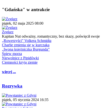
"Gdańska" w antrakcie
piątek, 02 maja 2025 08:00
Żeglarz
Kapitan Nut odważny, romantyczny, bez skazy, poświęcił swoje
„Rowerzyści” Volkera Schmidta
Charlie zmienia się w kurczaka
„Iwona księżniczka Burgunda”
Śpiew morza
Niewolnice z Pipidówki
Ciemności kryją ziemię
więcej ...
Rozrywka
piątek, 05 stycznia 2024 16:35