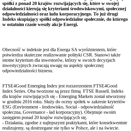
spółki z ponad 20 krajów rozwijających się, które w swojej
działalności kierują się kryteriami środowiskowymi, społecznej
odpowiedzialności oraz ładu korporacyjnego. To już drugi
Indeks skupiający spółki odpowiedzialne społecznie, do którego
w ostatnim czasie weszły akcje Energi.
Obecność w indeksie jest dla Energa SA wyróżnieniem, które
potwierdza skuteczne realizowanie polityki CSR. Stanowi także
istotne kryterium dla inwestorów, którzy w swoich decyzjach
inwestycyjnych zwracają uwagę na aspekty społecznej
odpowiedzialności biznesu.
FTSE4Good Emerging Index jest rozszerzeniem FTSE4Good
Index Series. Oba tworzone są przez firmą FTSE Russell. Indeks
dla krajów rozwijających się - Emerging Markets został utworzony
w grudniu 2016 roku. Służy do oceny spółek w zakresie kryteriów
ESG (Environment - środowisko, Social - odpowiedzialność
społeczna, Governance - ład korporacyjny). Obejmuje swoim
zasięgiem ponad 20 krajów rozwijających się.
- Działania, zgodne z najlepszymi praktykami, które konsekwentnie
realizujemy, są dostrzegane nie tylko w Polsce, ale i na świecie.