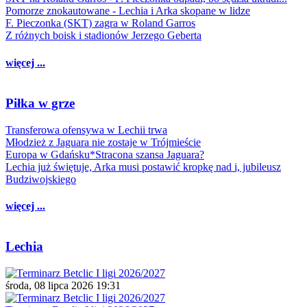
Pomorze znokautowane - Lechia i Arka skopane w lidze
F. Pieczonka (SKT) zagra w Roland Garros
Z różnych boisk i stadionów Jerzego Geberta
więcej ...
Piłka w grze
Transferowa ofensywa w Lechii trwa
Młodzież z Jaguara nie zostaje w Trójmieście
Europa w Gdańsku*Stracona szansa Jaguara?
Lechia już świętuje, Arka musi postawić kropkę nad i, jubileusz
Budziwojskiego
więcej ...
Lechia
środa, 08 lipca 2026 19:31