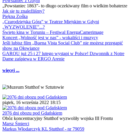
Powstaniec z Gdyni
„Powstaniec 1863”- to długo oczekiwany film o wielkim bohaterze
Jak się tu znaleźliśmy?
Piękna Zośka
„Czarodziejska Góra” w Teatrze Miejskim w Gdyni
„WYZWOLENIE”...?
Święto kina w Toruniu – Festiwal EnergaCamerimage
Koncert „Wolność jest w nas” - wokaliści i muzycy
Jeśli lubisz film „Buena Vista Social Club” nie możesz przegapić
show na Ołowiance
GAROU już 25 i 27 lutego wystąpi w Polsce! Dzwonnik z Notre
Dame zaśpiewa w ERGO Arenie
więcej ...
piątek, 16 września 2022 18:15
2076 dni obozu pod Gdańskiem
Obóz koncentracyjny Stutthof wyzwoliły wojska III Frontu
Marsz Śmierci
Markus Włodarczyk KL Stutthof - nr 79059