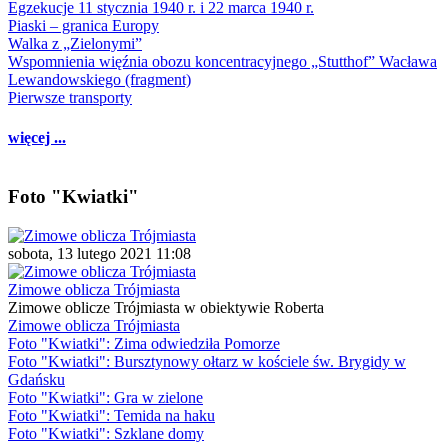
Egzekucje 11 stycznia 1940 r. i 22 marca 1940 r.
Piaski – granica Europy
Walka z „Zielonymi”
Wspomnienia więźnia obozu koncentracyjnego „Stutthof” Wacława
Lewandowskiego (fragment)
Pierwsze transporty
więcej ...
Foto "Kwiatki"
sobota, 13 lutego 2021 11:08
Zimowe oblicza Trójmiasta
Zimowe oblicze Trójmiasta w obiektywie Roberta
Zimowe oblicza Trójmiasta
Foto "Kwiatki": Zima odwiedziła Pomorze
Foto "Kwiatki": Bursztynowy ołtarz w kościele św. Brygidy w
Gdańsku
Foto "Kwiatki": Gra w zielone
Foto "Kwiatki": Temida na haku
Foto "Kwiatki": Szklane domy