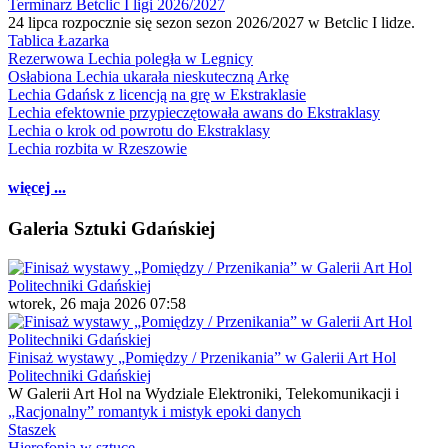
Terminarz Betclic I ligi 2026/2027
24 lipca rozpocznie się sezon sezon 2026/2027 w Betclic I lidze.
Tablica Łazarka
Rezerwowa Lechia poległa w Legnicy
Osłabiona Lechia ukarała nieskuteczną Arkę
Lechia Gdańsk z licencją na grę w Ekstraklasie
Lechia efektownie przypieczętowała awans do Ekstraklasy
Lechia o krok od powrotu do Ekstraklasy
Lechia rozbita w Rzeszowie
więcej ...
Galeria Sztuki Gdańskiej
wtorek, 26 maja 2026 07:58
Finisaż wystawy „Pomiędzy / Przenikania” w Galerii Art Hol
Politechniki Gdańskiej
W Galerii Art Hol na Wydziale Elektroniki, Telekomunikacji i
„Racjonalny” romantyk i mistyk epoki danych
Staszek
Hierofonia w sztuce