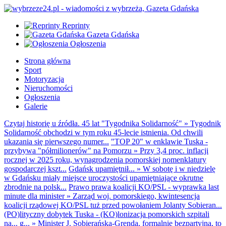
Reprinty
Gazeta Gdańska
Ogłoszenia
Strona główna
Sport
Motoryzacja
Nieruchomości
Ogłoszenia
Galerie
Czytaj historię u źródła. 45 lat "Tygodnika Solidarność"
»
Tygodnik
Solidarność obchodzi w tym roku 45-lecie istnienia. Od chwili
ukazania się pierwszego numer...
"TOP 20" w enklawie Tuska -
przybywa "półmilionerów" na Pomorzu
»
Przy 3,4 proc. inflacji
rocznej w 2025 roku, wynagrodzenia pomorskiej nomenklatury
gospodarczej kszt...
Gdańsk upamiętnił...
»
W sobotę i w niedzielę
w Gdańsku miały miejsce uroczystości upamiętniające okrutne
zbrodnie na polsk...
Prawo prawa koalicji KO/PSL - wyprawka last
minute dla minister
»
Zarząd woj. pomorskiego, kwintesencja
koalicji rządowej KO/PSL tuż przed powołaniem Jolanty Sobieran...
(PO)lityczny dobytek Tuska - (KO)lonizacja pomorskich szpitali
na... g...
»
Minister J. Sobierańska-Grenda, formalnie bezpartyjna, to