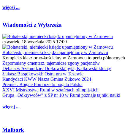
więcej ...
Wiadomości z Wybrzeża
czwartek, 18 września 2025 17:09
Bohaterski, niemiecki ksiądz upamiętniony w Żarnowcu
Kompleks klasztorno-kościelny w Żarnowcu to perła północnych
Zapomniany cmentarz, tajemnicze zgony pacjentów
Debata w Szemudzie: Dołkowski pyta, Kalkowski kluczy
Łukasz Brządkowski: Ostra gra w Tczewie
Kandydaci KWW Nasza Gmina Żukowo 2024
Premier: Bogate Pomorze to bogata Polska
XXVI Mistrzostwa Rumi w sztafetach olimpijskich
Grupa „Odkrywców” z SP nr 10 w Rumi poznaje tajniki nauki
więcej ...
Malbork