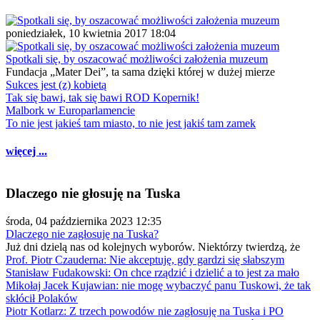
poniedziałek, 10 kwietnia 2017 18:04
Spotkali się, by oszacować możliwości założenia muzeum
Fundacja „Mater Dei”, ta sama dzięki której w dużej mierze
Sukces jest (z) kobietą
Tak się bawi, tak się bawi ROD Kopernik!
Malbork w Europarlamencie
To nie jest jakieś tam miasto, to nie jest jakiś tam zamek
więcej ...
Dlaczego nie głosuję na Tuska
środa, 04 października 2023 12:35
Dlaczego nie zagłosuję na Tuska?
Już dni dzielą nas od kolejnych wyborów. Niektórzy twierdzą, że
Prof. Piotr Czauderna: Nie akceptuję, gdy gardzi się słabszym
Stanisław Fudakowski: On chce rządzić i dzielić a to jest za mało
Mikołaj Jacek Kujawian: nie mogę wybaczyć panu Tuskowi, że tak
skłócił Polaków
Piotr Kotlarz: Z trzech powodów nie zagłosuję na Tuska i PO