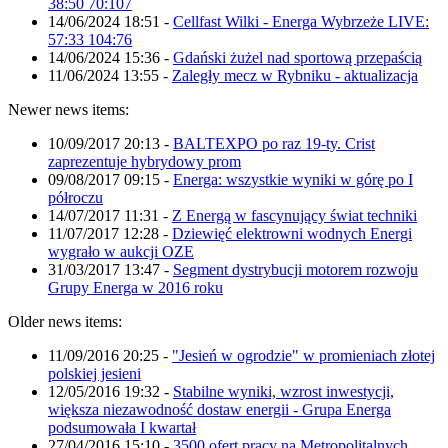
38:50 70:107
14/06/2024 18:51
-
Cellfast Wilki - Energa Wybrzeże LIVE:
57:33 104:76
14/06/2024 15:36
-
Gdański żużel nad sportową przepaścią
11/06/2024 13:55
-
Zaległy mecz w Rybniku - aktualizacja
Newer news items:
10/09/2017 20:13
-
BALTEXPO po raz 19-ty. Crist
zaprezentuje hybrydowy prom
09/08/2017 09:15
-
Energa: wszystkie wyniki w górę po I
półroczu
14/07/2017 11:31
-
Z Energą w fascynujący świat techniki
11/07/2017 12:28
-
Dziewięć elektrowni wodnych Energi
wygrało w aukcji OZE
31/03/2017 13:47
-
Segment dystrybucji motorem rozwoju
Grupy Energa w 2016 roku
Older news items:
11/09/2016 20:25
-
"Jesień w ogrodzie" w promieniach złotej
polskiej jesieni
12/05/2016 19:32
-
Stabilne wyniki, wzrost inwestycji,
większa niezawodność dostaw energii - Grupa Energa
podsumowała I kwartał
27/04/2016 15:10
-
3500 ofert pracy na Metropolitalnych