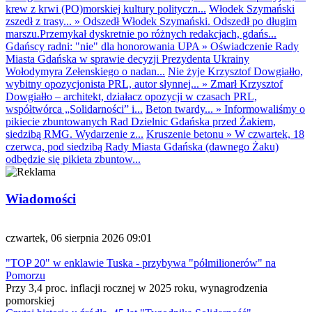
krew z krwi (PO)morskiej kultury polityczn...
Włodek Szymański
zszedł z trasy...
»
Odszedł Włodek Szymański. Odszedł po długim
marszu.Przemykał dyskretnie po różnych redakcjach, gdańs...
Gdańscy radni: "nie" dla honorowania UPA
»
Oświadczenie Rady
Miasta Gdańska w sprawie decyzji Prezydenta Ukrainy
Wołodymyra Zełenskiego o nadan...
Nie żyje Krzysztof Dowgiałło,
wybitny opozycjonista PRL, autor słynnej...
»
Zmarł Krzysztof
Dowgiałło – architekt, działacz opozycji w czasach PRL,
współtwórca „Solidarności” i...
Beton twardy...
»
Informowaliśmy o
pikiecie zbuntowanych Rad Dzielnic Gdańska przed Żakiem,
siedzibą RMG. Wydarzenie z...
Kruszenie betonu
»
W czwartek, 18
czerwca, pod siedzibą Rady Miasta Gdańska (dawnego Żaku)
odbędzie się pikieta zbuntow...
Wiadomości
czwartek, 06 sierpnia 2026 09:01
"TOP 20" w enklawie Tuska - przybywa "półmilionerów" na
Pomorzu
Przy 3,4 proc. inflacji rocznej w 2025 roku, wynagrodzenia
pomorskiej