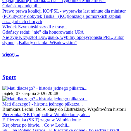
Czytaj historię u źródła. 45 lat "Tygodnika Solidarność"
Gdańsk upamiętnił...
Prawo prawa koalicji KO/PSL - wyprawka last minute dla minister
(PO)lityczny dobytek Tuska - (KO)lonizacja pomorskich szpitali
na... garbach chorych
Włodek Szymański zszedł z trasy...
Gdańscy radni: "nie" dla honorowania UPA
Nie żyje Krzysztof Dowgiałło, wybitny opozycjonista PRL, autor
słynnej „Ballady o Janku Wiśniewskim”
więcej ...
Sport
piątek, 07 sierpnia 2026 20:48
Mati dlaczego? - historia jednego piłkarza...
Bramkarz Lechii. Od A-klasy do Ekstraklasy. Współtwórca historii
Pieczonka (SKT) odpadł w Wimbledonie, ale...
F. Pieczonka (SKT) zagra w Wimbledonie
Krajobraz po bitwie... Co w Lechii...
SKT na Roland Garros - F. Pieczonka odpadł, bo sędzia ukradł...