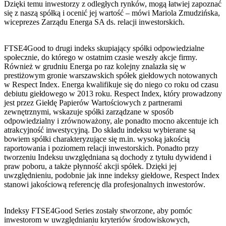
Dzięki temu inwestorzy z odległych rynków, mogą łatwiej zapoznać
się z naszą spółką i ocenić jej wartość – mówi Mariola Zmudzińska,
wiceprezes Zarządu Energa SA ds. relacji inwestorskich.
FTSE4Good to drugi indeks skupiający spółki odpowiedzialne
społecznie, do którego w ostatnim czasie weszły akcje firmy.
Również w grudniu Energa po raz kolejny znalazła się w
prestiżowym gronie warszawskich spółek giełdowych notowanych
w Respect Index. Energa kwalifikuje się do niego co roku od czasu
debiutu giełdowego w 2013 roku. Respect Index, który prowadzony
jest przez Giełdę Papierów Wartościowych z partnerami
zewnętrznymi, wskazuje spółki zarządzane w sposób
odpowiedzialny i zrównoważony, ale ponadto mocno akcentuje ich
atrakcyjność inwestycyjną. Do składu indeksu wybierane są
bowiem spółki charakteryzujące się m.in. wysoką jakością
raportowania i poziomem relacji inwestorskich. Ponadto przy
tworzeniu Indeksu uwzględniana są dochody z tytułu dywidend i
praw poboru, a także płynność akcji spółek. Dzięki jej
uwzględnieniu, podobnie jak inne indeksy giełdowe, Respect Index
stanowi jakościową referencję dla profesjonalnych inwestorów.
Indeksy FTSE4Good Series zostały stworzone, aby pomóc
inwestorom w uwzględnianiu kryteriów środowiskowych,