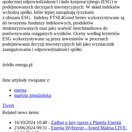
społecznej odpowiedzialności i ładu korporacyjnego (ESG) w
podejmowanych decyzjach inwestycyjnych. W skład indeksów
wchodzą spółki, które lepiej zarządzają ryzykami
z obszaru ESG. Indeksy FTSE4Good Series wykorzystywane są
do tworzenia funduszy indeksowych, produktów
strukturyzowanych oraz jako wartość benchmarkowa do
porównywania osiąganych wyników. Oceny według kryteriów
ESG wykorzystywane są przez inwestorów w procesach
podejmowania decyzji inwestycyjnych lub jako wyznacznik
zaangażowania i odpowiedzialności spółki.
źródło energa.pl
Inne artykuły związane z:
energa
mariola żmudzińska
Tweet
Related news items:
16/10/2024 10:48
-
Zadbaj o lasy razem z Planetą Energii
23/06/2024 09:31
-
Energa Wybrzeże - Arged Malesa LIVE: