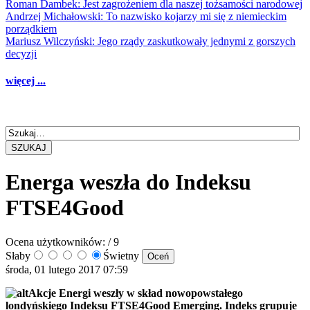
Roman Dambek: Jest zagrożeniem dla naszej tożsamości narodowej
Andrzej Michałowski: To nazwisko kojarzy mi się z niemieckim
porządkiem
Mariusz Wilczyński: Jego rządy zaskutkowały jednymi z gorszych
decyzji
więcej ...
SZUKAJ
Energa weszła do Indeksu
FTSE4Good
Ocena użytkowników:
/ 9
Słaby
Świetny
środa, 01 lutego 2017 07:59
Akcje Energi weszły w skład nowopowstałego
londyńskiego Indeksu FTSE4Good Emerging. Indeks grupuje