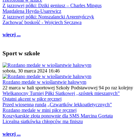
Z jazzowej półki: Dziki geniusz – Charles Mingus
Magdalena Heyda-Usarewicz
Z jazzowej półki: Nonszalancki Argentyńczyk
Zachować boskość - Wojciech Sęczawa
więcej ...
Sport w szkole
sobota, 30 marca 2024 16:46
Rozdano medale w wioślarstwie halowym
22 marca w hali sportowej Szkoły Podstawowej 94 po raz kolejny
Wielkanocny Turniej Piłki Siatkowej ,,szóstek mieszanych”
Ostatni akcent w piłce ręcznej
Przed wiosenną rundą „Czwartków lekkoatletycznych”
Rozdano medale w mini piłce ręcznej
Koszykarskie złota ponownie dla SMS Marcina Gortata
Licealna siatkówka chłopców ma finiszu
więcej ...