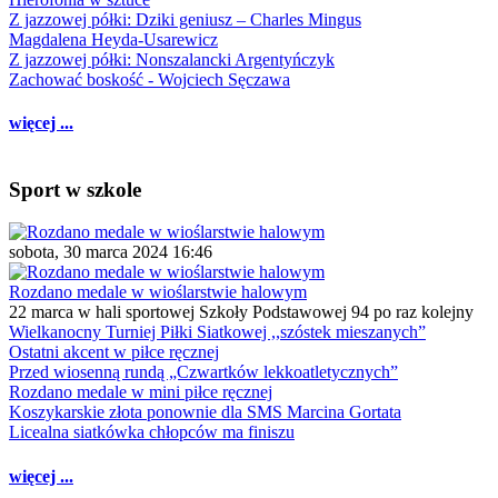
Z jazzowej półki: Dziki geniusz – Charles Mingus
Magdalena Heyda-Usarewicz
Z jazzowej półki: Nonszalancki Argentyńczyk
Zachować boskość - Wojciech Sęczawa
więcej ...
Sport w szkole
sobota, 30 marca 2024 16:46
Rozdano medale w wioślarstwie halowym
22 marca w hali sportowej Szkoły Podstawowej 94 po raz kolejny
Wielkanocny Turniej Piłki Siatkowej ,,szóstek mieszanych”
Ostatni akcent w piłce ręcznej
Przed wiosenną rundą „Czwartków lekkoatletycznych”
Rozdano medale w mini piłce ręcznej
Koszykarskie złota ponownie dla SMS Marcina Gortata
Licealna siatkówka chłopców ma finiszu
więcej ...