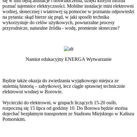
się w nim będą animacje i doświadczenia, dzięki którym można
poznać tajemnice elektryczności. Mobilne instalacje mini elektrowni
wodnej, słonecznej i wiatrowej są pomocne w poznaniu odpowiedzi
na pytania: skąd bierze się prąd, w jaki sposób technika
wykorzystuje do celów użytkowych, powtarzalne procesy
przyrodnicze, naturalne źródła - wodę, promienie słoneczne?
Namiot edukacyjny ENERGA Wytwarzanie
Będzie także okazja do zwiedzania wyjątkowego miejsca ze
stuletnią historią – zabytkowej, lecz ciągle sprawnej technicznie
elektrowni wodnej w Borowie.
Wycieczki do elektrowni, w grupach liczących 15-20 osób,
rozpoczną się 15 lipca od godziny 10. Do Borowa będzie można
dojechać bezpłatnym transportem ze Stadionu Miejskiego w Kaliszu
Pomorskim.