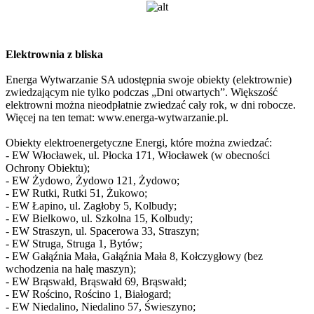
Elektrownia z bliska
Energa Wytwarzanie SA udostępnia swoje obiekty (elektrownie)
zwiedzającym nie tylko podczas „Dni otwartych”. Większość
elektrowni można nieodpłatnie zwiedzać cały rok, w dni robocze.
Więcej na ten temat: www.energa-wytwarzanie.pl.
Obiekty elektroenergetyczne Energi, które można zwiedzać:
- EW Włocławek, ul. Płocka 171, Włocławek (w obecności
Ochrony Obiektu);
- EW Żydowo, Żydowo 121, Żydowo;
- EW Rutki, Rutki 51, Żukowo;
- EW Łapino, ul. Zagłoby 5, Kolbudy;
- EW Bielkowo, ul. Szkolna 15, Kolbudy;
- EW Straszyn, ul. Spacerowa 33, Straszyn;
- EW Struga, Struga 1, Bytów;
- EW Gałąźnia Mała, Gałąźnia Mała 8, Kołczygłowy (bez
wchodzenia na halę maszyn);
- EW Brąswałd, Brąswałd 69, Brąswałd;
- EW Rościno, Rościno 1, Białogard;
- EW Niedalino, Niedalino 57, Świeszyno;