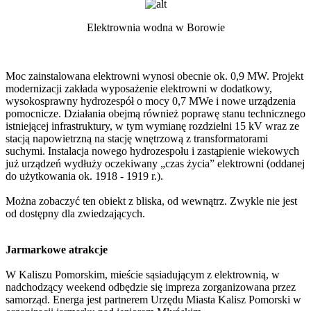
Elektrownia wodna w Borowie
Moc zainstalowana elektrowni wynosi obecnie ok. 0,9 MW. Projekt
modernizacji zakłada wyposażenie elektrowni w dodatkowy,
wysokosprawny hydrozespół o mocy 0,7 MWe i nowe urządzenia
pomocnicze. Działania obejmą również poprawę stanu technicznego
istniejącej infrastruktury, w tym wymianę rozdzielni 15 kV wraz ze
stacją napowietrzną na stację wnętrzową z transformatorami
suchymi. Instalacja nowego hydrozespołu i zastąpienie wiekowych
już urządzeń wydłuży oczekiwany „czas życia” elektrowni (oddanej
do użytkowania ok. 1918 - 1919 r.).
Można zobaczyć ten obiekt z bliska, od wewnątrz. Zwykle nie jest
od dostępny dla zwiedzających.
Jarmarkowe atrakcje
W Kaliszu Pomorskim, mieście sąsiadującym z elektrownią, w
nadchodzący weekend odbędzie się impreza zorganizowana przez
samorząd. Energa jest partnerem Urzędu Miasta Kalisz Pomorski w