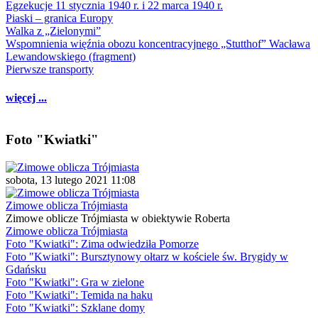
Egzekucje 11 stycznia 1940 r. i 22 marca 1940 r.
Piaski – granica Europy
Walka z „Zielonymi”
Wspomnienia więźnia obozu koncentracyjnego „Stutthof” Wacława
Lewandowskiego (fragment)
Pierwsze transporty
więcej ...
Foto "Kwiatki"
sobota, 13 lutego 2021 11:08
Zimowe oblicza Trójmiasta
Zimowe oblicze Trójmiasta w obiektywie Roberta
Zimowe oblicza Trójmiasta
Foto "Kwiatki": Zima odwiedziła Pomorze
Foto "Kwiatki": Bursztynowy ołtarz w kościele św. Brygidy w
Gdańsku
Foto "Kwiatki": Gra w zielone
Foto "Kwiatki": Temida na haku
Foto "Kwiatki": Szklane domy