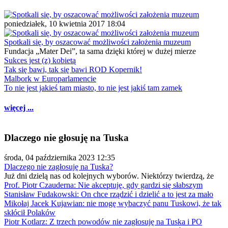
poniedziałek, 10 kwietnia 2017 18:04
Spotkali się, by oszacować możliwości założenia muzeum
Fundacja „Mater Dei”, ta sama dzięki której w dużej mierze
Sukces jest (z) kobietą
Tak się bawi, tak się bawi ROD Kopernik!
Malbork w Europarlamencie
To nie jest jakieś tam miasto, to nie jest jakiś tam zamek
więcej ...
Dlaczego nie głosuję na Tuska
środa, 04 października 2023 12:35
Dlaczego nie zagłosuję na Tuska?
Już dni dzielą nas od kolejnych wyborów. Niektórzy twierdzą, że
Prof. Piotr Czauderna: Nie akceptuję, gdy gardzi się słabszym
Stanisław Fudakowski: On chce rządzić i dzielić a to jest za mało
Mikołaj Jacek Kujawian: nie mogę wybaczyć panu Tuskowi, że tak
skłócił Polaków
Piotr Kotlarz: Z trzech powodów nie zagłosuję na Tuska i PO