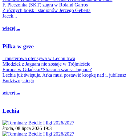
F. Pieczonka (SKT) zagra w Roland Garros
Z różnych boisk i stadionów Jerzego Geberta
Jacek...
więcej ...
Piłka w grze
Transferowa ofensywa w Lechii trwa
Młodzież z Jaguara nie zostaje w Trójmieście
Europa w Gdańsku*Stracona szansa Jaguara?
Lechia już świętuje, Arka musi postawić kropkę nad i, jubileusz
Budziwojskiego
więcej ...
Lechia
środa, 08 lipca 2026 19:31