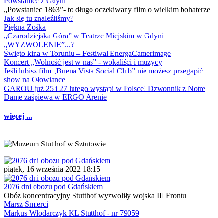
Powstaniec z Gdyni
„Powstaniec 1863”- to długo oczekiwany film o wielkim bohaterze
Jak się tu znaleźliśmy?
Piękna Zośka
„Czarodziejska Góra” w Teatrze Miejskim w Gdyni
„WYZWOLENIE”...?
Święto kina w Toruniu – Festiwal EnergaCamerimage
Koncert „Wolność jest w nas” - wokaliści i muzycy
Jeśli lubisz film „Buena Vista Social Club” nie możesz przegapić
show na Ołowiance
GAROU już 25 i 27 lutego wystąpi w Polsce! Dzwonnik z Notre
Dame zaśpiewa w ERGO Arenie
więcej ...
piątek, 16 września 2022 18:15
2076 dni obozu pod Gdańskiem
Obóz koncentracyjny Stutthof wyzwoliły wojska III Frontu
Marsz Śmierci
Markus Włodarczyk KL Stutthof - nr 79059