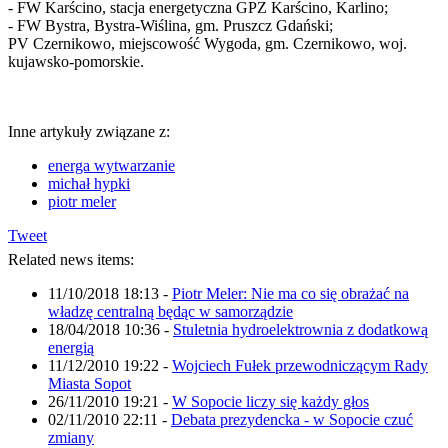
- FW Karścino, stacja energetyczna GPZ Karścino, Karlino;
- FW Bystra, Bystra-Wiślina, gm. Pruszcz Gdański;
PV Czernikowo, miejscowość Wygoda, gm. Czernikowo, woj.
kujawsko-pomorskie.
Inne artykuły związane z:
energa wytwarzanie
michał hypki
piotr meler
Tweet
Related news items:
11/10/2018 18:13
-
Piotr Meler: Nie ma co się obrażać na
władzę centralną będąc w samorządzie
18/04/2018 10:36
-
Stuletnia hydroelektrownia z dodatkową
energią
11/12/2010 19:22
-
Wojciech Fułek przewodniczącym Rady
Miasta Sopot
26/11/2010 19:21
-
W Sopocie liczy się każdy głos
02/11/2010 22:11
-
Debata prezydencka - w Sopocie czuć
zmiany