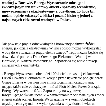
wodnej w Borowie, Energa Wytwarzanie udostępni
zwiedzającym ten unikatowy obiekt - sprawny technicznie,
unowocześniany i eksploatowany z pożytkiem. 15 lipca br.
można będzie zobaczyć z bliska i poznać historię jednej z
najstarszych elektrowni wodnych w Polsce.
Jak powstaje prąd z odnawialnych i konwencjonalnych źródeł
energii, jak działa elektrownia? W jaki sposób można wykorzystać
wodę do wytwarzania prądu elektrycznego? Tego można będzie się
dowiedzieć podczas Dnia Otwartego Elektrowni Wodnej w
Borowie, k. Kalisza Pomorskiego. Zapowiada się wiele atrakcji
związanych z energetyką.
- Energa Wytwarzanie obchodzi 100-lecie borowskiej elektrowni.
Dzień Otwarty Elektrowni to kolejne przedsięwzięcie podjęte przez
Grupę Energa w partnerstwie z instytucjami samorządowymi,
mające także cele edukacyjne – mówi Piotr Meler, Prezes Zarządu
Energa Wytwarzanie SA. - Zapraszamy na wyprawę do
fascynującego świata techniki – wytwarzania z odnawialnych źródeł
energii elektrycznej. Energa Wytwarzanie w swoich obiektach
uzyskuje energię m.in. z wykorzystania wody, słońca i wiatru.