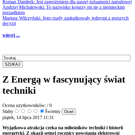
Roman Dambek: Jest zagrożeniem dla naszej tożsamości narodowej
Andrzej Michałowski: To nazwisko kojarzy mi się z niemieckim
porządkiem
Mariusz Wilczyński: Jego rządy zaskutkowały jednymi z gorszych
decyzji
więcej ...
SZUKAJ
Z Energą w fascynujący świat
techniki
Ocena użytkowników:
/ 0
Słaby
Świetny
piątek, 14 lipca 2017 11:31
Wyjątkowa atrakcja czeka na miłośników techniki i historii
energetyki. Z okazji setnej rocznicy powstania elektrowni