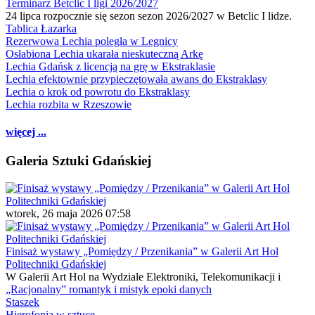
Terminarz Betclic I ligi 2026/2027
24 lipca rozpocznie się sezon sezon 2026/2027 w Betclic I lidze.
Tablica Łazarka
Rezerwowa Lechia poległa w Legnicy
Osłabiona Lechia ukarała nieskuteczną Arkę
Lechia Gdańsk z licencją na grę w Ekstraklasie
Lechia efektownie przypieczętowała awans do Ekstraklasy
Lechia o krok od powrotu do Ekstraklasy
Lechia rozbita w Rzeszowie
więcej ...
Galeria Sztuki Gdańskiej
wtorek, 26 maja 2026 07:58
Finisaż wystawy „Pomiędzy / Przenikania” w Galerii Art Hol
Politechniki Gdańskiej
W Galerii Art Hol na Wydziale Elektroniki, Telekomunikacji i
„Racjonalny” romantyk i mistyk epoki danych
Staszek
Hierofonia w sztuce