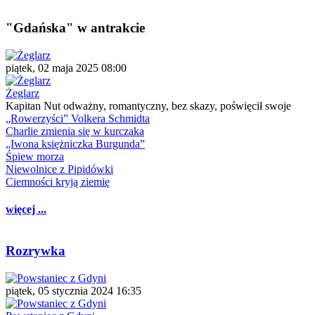
"Gdańska" w antrakcie
piątek, 02 maja 2025 08:00
Żeglarz
Kapitan Nut odważny, romantyczny, bez skazy, poświęcił swoje
„Rowerzyści” Volkera Schmidta
Charlie zmienia się w kurczaka
„Iwona księżniczka Burgunda”
Śpiew morza
Niewolnice z Pipidówki
Ciemności kryją ziemię
więcej ...
Rozrywka
piątek, 05 stycznia 2024 16:35