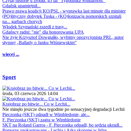
Czytaj historię u źródła. 45 lat "Tygodnika Solidarność"
Gdańsk upamiętnił...
Prawo prawa koalicji KO/PSL - wyprawka last minute dla minister
(PO)lityczny dobytek Tuska - (KO)lonizacja pomorskich szpitali
na... garbach chorych
Włodek Szymański zszedł z trasy...
Gdańscy radni: "nie" dla honorowania UPA
Nie żyje Krzysztof Dowgiałło, wybitny opozycjonista PRL, autor
słynnej „Ballady o Janku Wiśniewskim”
więcej ...
Sport
środa, 03 czerwca 2026 14:04
Krajobraz po bitwie... Co w Lechii...
Nie minęło jeszcze dwa tygodnie po sensacyjnej degradacji Lechii
Pieczonka (SKT) odpadł w Wimbledonie, ale...
F. Pieczonka (SKT) zagra w Wimbledonie
SKT na Roland Garros - F. Pieczonka odpadł, bo sędzia ukradł...
Pomorze znokautowane - Lechia i Arka skopane w lidze