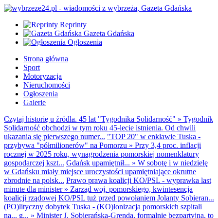
Reprinty
Gazeta Gdańska
Ogłoszenia
Strona główna
Sport
Motoryzacja
Nieruchomości
Ogłoszenia
Galerie
Czytaj historię u źródła. 45 lat "Tygodnika Solidarność"
»
Tygodnik
Solidarność obchodzi w tym roku 45-lecie istnienia. Od chwili
ukazania się pierwszego numer...
"TOP 20" w enklawie Tuska -
przybywa "półmilionerów" na Pomorzu
»
Przy 3,4 proc. inflacji
rocznej w 2025 roku, wynagrodzenia pomorskiej nomenklatury
gospodarczej kszt...
Gdańsk upamiętnił...
»
W sobotę i w niedzielę
w Gdańsku miały miejsce uroczystości upamiętniające okrutne
zbrodnie na polsk...
Prawo prawa koalicji KO/PSL - wyprawka last
minute dla minister
»
Zarząd woj. pomorskiego, kwintesencja
koalicji rządowej KO/PSL tuż przed powołaniem Jolanty Sobieran...
(PO)lityczny dobytek Tuska - (KO)lonizacja pomorskich szpitali
na... g...
»
Minister J. Sobierańska-Grenda, formalnie bezpartyjna, to