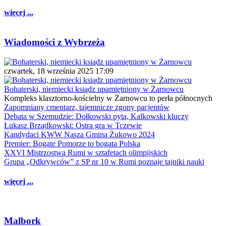
więcej ...
Wiadomości z Wybrzeża
czwartek, 18 września 2025 17:09
Bohaterski, niemiecki ksiądz upamiętniony w Żarnowcu
Kompleks klasztorno-kościelny w Żarnowcu to perła północnych
Zapomniany cmentarz, tajemnicze zgony pacjentów
Debata w Szemudzie: Dołkowski pyta, Kalkowski kluczy
Łukasz Brządkowski: Ostra gra w Tczewie
Kandydaci KWW Nasza Gmina Żukowo 2024
Premier: Bogate Pomorze to bogata Polska
XXVI Mistrzostwa Rumi w sztafetach olimpijskich
Grupa „Odkrywców” z SP nr 10 w Rumi poznaje tajniki nauki
więcej ...
Malbork