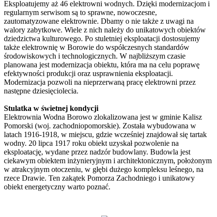
Eksploatujemy aż 46 elektrowni wodnych. Dzięki modernizacjom i
regularnym serwisom są to sprawne, nowoczesne,
zautomatyzowane elektrownie. Dbamy o nie także z uwagi na
walory zabytkowe. Wiele z nich należy do unikatowych obiektów
dziedzictwa kulturowego. Po stuletniej eksploatacji dostosujemy
także elektrownię w Borowie do współczesnych standardów
środowiskowych i technologicznych. W najbliższym czasie
planowana jest modernizacja obiektu, która ma na celu poprawę
efektywności produkcji oraz usprawnienia eksploatacji.
Modernizacja pozwoli na nieprzerwaną pracę elektrowni przez
następne dziesięciolecia.
Stulatka w świetnej kondycji
Elektrownia Wodna Borowo zlokalizowana jest w gminie Kalisz
Pomorski (woj. zachodniopomorskie). Została wybudowana w
latach 1916-1918, w miejscu, gdzie wcześniej znajdował się tartak
wodny. 20 lipca 1917 roku obiekt uzyskał pozwolenie na
eksploatację, wydane przez nadzór budowlany. Budowla jest
ciekawym obiektem inżynieryjnym i architektonicznym, położonym
w atrakcyjnym otoczeniu, w głębi dużego kompleksu leśnego, na
rzece Drawie. Ten zakątek Pomorza Zachodniego i unikatowy
obiekt energetyczny warto poznać.