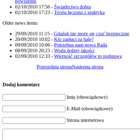
powszedni
02/10/2010 17:56
-
Świadectwo dobra
02/10/2010 17:23
-
Teoria łączona z praktyką
Older news items:
29/09/2010 11:15
-
Gdańsk nie może się czuć bezpiecznie
20/09/2010 10:02
-
Kto zapłaci za halę?
09/09/2010 10:06
-
Potrzebna nam nowa Rada
08/09/2010 20:23
-
Woda dobrej jakości
02/09/2010 12:33
-
Wierność szczegółów to podstawa
Poprzednia strona
Następna strona
Dodaj komentarz
Imię (obowiązkowe)
E-Mail (obowiązkowe)
Strona internetowa