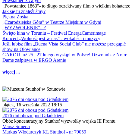
Powstaniec z Gdyni
„Powstaniec 1863”- to długo oczekiwany film o wielkim bohaterze
Jak się tu znaleźliśmy?
Piękna Zośka
„Czarodziejska Góra” w Teatrze Miejskim w Gdyni
„WYZWOLENIE”...?
Święto kina w Toruniu – Festiwal EnergaCamerimage
Koncert „Wolność jest w nas” - wokaliści i muzycy
Jeśli lubisz film „Buena Vista Social Club” nie możesz przegapić
show na Ołowiance
GAROU już 25 i 27 lutego wystąpi w Polsce! Dzwonnik z Notre
Dame zaśpiewa w ERGO Arenie
więcej ...
piątek, 16 września 2022 18:15
2076 dni obozu pod Gdańskiem
Obóz koncentracyjny Stutthof wyzwoliły wojska III Frontu
Marsz Śmierci
Markus Włodarczyk KL Stutthof - nr 79059