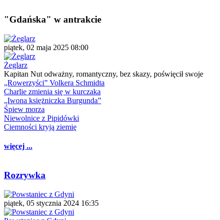
"Gdańska" w antrakcie
piątek, 02 maja 2025 08:00
Żeglarz
Kapitan Nut odważny, romantyczny, bez skazy, poświęcił swoje
„Rowerzyści” Volkera Schmidta
Charlie zmienia się w kurczaka
„Iwona księżniczka Burgunda”
Śpiew morza
Niewolnice z Pipidówki
Ciemności kryją ziemię
więcej ...
Rozrywka
piątek, 05 stycznia 2024 16:35