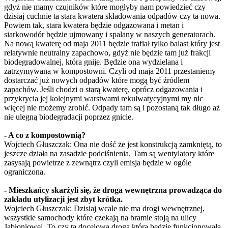
gdyż nie mamy czujników które mogłyby nam powiedzieć czy
dzisiaj cuchnie ta stara kwatera składowania odpadów czy ta nowa.
Powiem tak, stara kwatera będzie odgazowana i metan i
siarkowodór będzie ujmowany i spalany w naszych generatorach.
Na nową kwaterę od maja 2011 będzie trafiał tylko balast który jest
relatywnie neutralny zapachowo, gdyż nie będzie tam już frakcji
biodegradowalnej, która gnije. Będzie ona wydzielana i
zatrzymywana w kompostowni. Czyli od maja 2011 przestaniemy
dostarczać już nowych odpadów które mogą być źródłem
zapachów. Jeśli chodzi o starą kwaterę, oprócz odgazowania i
przykrycia jej kolejnymi warstwami rekulwatycyjnymi my nic
więcej nie możemy zrobić. Odpady tam są i pozostaną tak długo aż
nie ulegną biodegradacji poprzez gnicie.
- A co z kompostownią?
Wojciech Głuszczak: Ona nie dość że jest konstrukcją zamkniętą, to
jeszcze działa na zasadzie podciśnienia. Tam są wentylatory które
zasysają powietrze z zewnątrz czyli emisja będzie w ogóle
ograniczona.
- Mieszkańcy skarżyli się, że droga wewnętrzna prowadząca do
zakładu utylizacji jest zbyt krótka.
Wojciech Głuszczak: Dzisiaj wcale nie ma drogi wewnętrznej,
wszystkie samochody które czekają na bramie stoją na ulicy
Jabłoniowej. To czy ta docelowa droga która będzie funkcjonowała