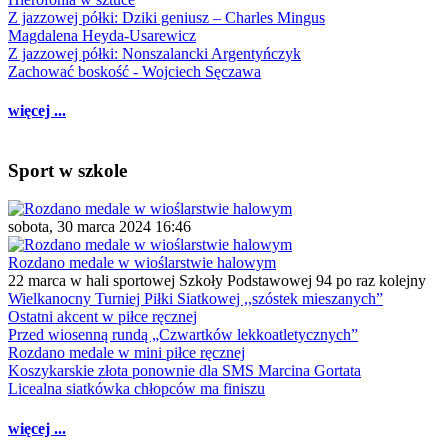
Z jazzowej półki: Dziki geniusz – Charles Mingus
Magdalena Heyda-Usarewicz
Z jazzowej półki: Nonszalancki Argentyńczyk
Zachować boskość - Wojciech Sęczawa
więcej ...
Sport w szkole
sobota, 30 marca 2024 16:46
Rozdano medale w wioślarstwie halowym
22 marca w hali sportowej Szkoły Podstawowej 94 po raz kolejny
Wielkanocny Turniej Piłki Siatkowej ,,szóstek mieszanych”
Ostatni akcent w piłce ręcznej
Przed wiosenną rundą „Czwartków lekkoatletycznych”
Rozdano medale w mini piłce ręcznej
Koszykarskie złota ponownie dla SMS Marcina Gortata
Licealna siatkówka chłopców ma finiszu
więcej ...