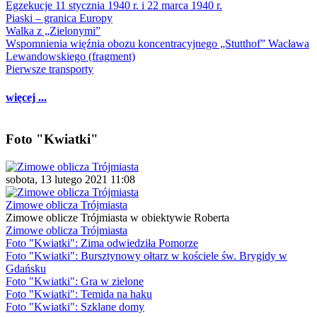
Egzekucje 11 stycznia 1940 r. i 22 marca 1940 r.
Piaski – granica Europy
Walka z „Zielonymi”
Wspomnienia więźnia obozu koncentracyjnego „Stutthof” Wacława
Lewandowskiego (fragment)
Pierwsze transporty
więcej ...
Foto "Kwiatki"
sobota, 13 lutego 2021 11:08
Zimowe oblicza Trójmiasta
Zimowe oblicze Trójmiasta w obiektywie Roberta
Zimowe oblicza Trójmiasta
Foto "Kwiatki": Zima odwiedziła Pomorze
Foto "Kwiatki": Bursztynowy ołtarz w kościele św. Brygidy w
Gdańsku
Foto "Kwiatki": Gra w zielone
Foto "Kwiatki": Temida na haku
Foto "Kwiatki": Szklane domy