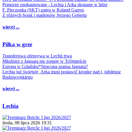
Pomorze znokautowane - Lechia i Arka skopane w lidze
F. Pieczonka (SKT) zagra w Roland Garros
Z różnych boisk i stadionów Jerzego Geberta
więcej ...
Piłka w grze
Transferowa ofensywa w Lechii trwa
Młodzież z Jaguara nie zostaje w Trójmieście
Europa w Gdańsku*Stracona szansa Jaguara?
Lechia już świętuje, Arka musi postawić kropkę nad i, jubileusz
Budziwojskiego
więcej ...
Lechia
środa, 08 lipca 2026 19:31