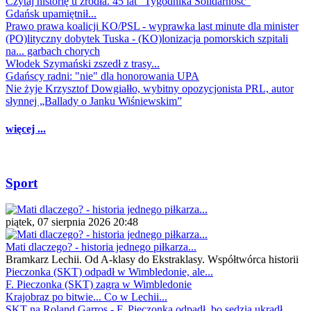
Czytaj historię u źródła. 45 lat "Tygodnika Solidarność"
Gdańsk upamiętnił...
Prawo prawa koalicji KO/PSL - wyprawka last minute dla minister
(PO)lityczny dobytek Tuska - (KO)lonizacja pomorskich szpitali
na... garbach chorych
Włodek Szymański zszedł z trasy...
Gdańscy radni: "nie" dla honorowania UPA
Nie żyje Krzysztof Dowgiałło, wybitny opozycjonista PRL, autor
słynnej „Ballady o Janku Wiśniewskim”
więcej ...
Sport
piątek, 07 sierpnia 2026 20:48
Mati dlaczego? - historia jednego piłkarza...
Bramkarz Lechii. Od A-klasy do Ekstraklasy. Współtwórca historii
Pieczonka (SKT) odpadł w Wimbledonie, ale...
F. Pieczonka (SKT) zagra w Wimbledonie
Krajobraz po bitwie... Co w Lechii...
SKT na Roland Garros - F. Pieczonka odpadł, bo sędzia ukradł...