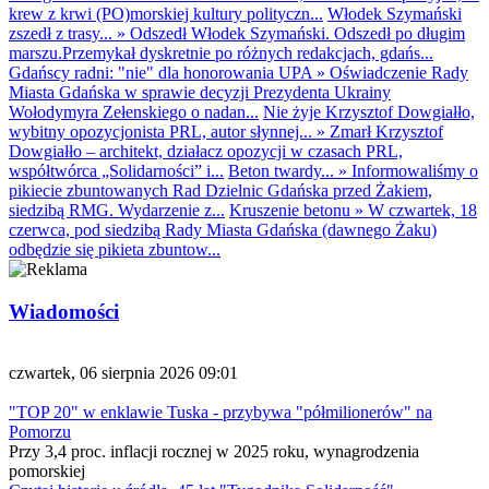
krew z krwi (PO)morskiej kultury polityczn...
Włodek Szymański
zszedł z trasy...
»
Odszedł Włodek Szymański. Odszedł po długim
marszu.Przemykał dyskretnie po różnych redakcjach, gdańs...
Gdańscy radni: "nie" dla honorowania UPA
»
Oświadczenie Rady
Miasta Gdańska w sprawie decyzji Prezydenta Ukrainy
Wołodymyra Zełenskiego o nadan...
Nie żyje Krzysztof Dowgiałło,
wybitny opozycjonista PRL, autor słynnej...
»
Zmarł Krzysztof
Dowgiałło – architekt, działacz opozycji w czasach PRL,
współtwórca „Solidarności” i...
Beton twardy...
»
Informowaliśmy o
pikiecie zbuntowanych Rad Dzielnic Gdańska przed Żakiem,
siedzibą RMG. Wydarzenie z...
Kruszenie betonu
»
W czwartek, 18
czerwca, pod siedzibą Rady Miasta Gdańska (dawnego Żaku)
odbędzie się pikieta zbuntow...
Wiadomości
czwartek, 06 sierpnia 2026 09:01
"TOP 20" w enklawie Tuska - przybywa "półmilionerów" na
Pomorzu
Przy 3,4 proc. inflacji rocznej w 2025 roku, wynagrodzenia
pomorskiej