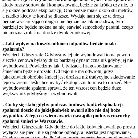
kiedy ruszy sortownia i kompostownia, będzie za krótka czy nie, to
się okaże podczas eksploatacji, Ona będzie miała około stu metrów,
a rzadko kiedy te korki są dłuższe. Wydaje nam się ze ta droga
będzie wystarczająco długa i nie będzie już tak uciążliwa, tym
bardziej ze będzie można na niej stawiać samochody parami, czego
nie można zrobić na drodze dwukierunkowej.
- Jaki wpływ na koszty odbioru odpadów będzie miała
spalarnia?
Wojciech Głuszczak: Gdybyśmy jej nie wybudowali to na pewno
sieczka cenowa byłaby dużo bardziej dynamiczna niż gdyby jej nie
wybudowali. Powiedzmy tak. Utylizacja i zagospodarowanie
śmieciami będzie drożało. Od tego nie ma odwrotu, gdyż
jakakolwiek obróbka śmieci jest droższa niż tradycyjne składowanie
tego w ziemi. Jeśli chcemy być ekologiczni to musi to drożeć. Nie
wybudowanie spalarni sprawi, że ten wzrost cen będzie dużo
większy niż gdybyśmy ją wybudowali.
- Co by się stało gdyby podczas budowy bądź eksploatacji
spalarni doszło do jakiejkolwiek awarii albo nie daj boże
wypadku. Z tego co wiem awaria nastąpiła podczas rozruchy
spalarni śmieci w Warszawie.
Wojciech Głuszczak: Gdy dojdzie do jakiejkolwiek awarii po prostu
wyłącza się piec i nie są palone odpady, a usterka jest naprawiana.
Gdyby naprawa trwała dłużej po prostu przestaniemy przyjmować