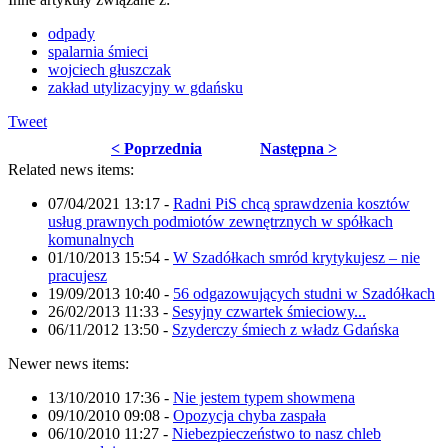
odpady
spalarnia śmieci
wojciech głuszczak
zakład utylizacyjny w gdańsku
Tweet
< Poprzednia
Następna >
Related news items:
07/04/2021 13:17
-
Radni PiS chcą sprawdzenia kosztów
usług prawnych podmiotów zewnętrznych w spółkach
komunalnych
01/10/2013 15:54
-
W Szadółkach smród krytykujesz – nie
pracujesz
19/09/2013 10:40
-
56 odgazowujących studni w Szadółkach
26/02/2013 11:33
-
Sesyjny czwartek śmieciowy...
06/11/2012 13:50
-
Szyderczy śmiech z władz Gdańska
Newer news items:
13/10/2010 17:36
-
Nie jestem typem showmena
09/10/2010 09:08
-
Opozycja chyba zaspała
06/10/2010 11:27
-
Niebezpieczeństwo to nasz chleb