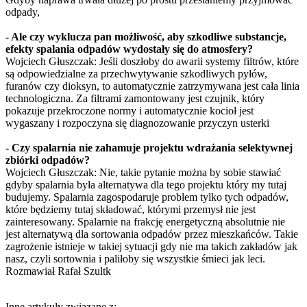
odpady,
- Ale czy wyklucza pan możliwość, aby szkodliwe substancje,
efekty spalania odpadów wydostały się do atmosfery?
Wojciech Głuszczak: Jeśli doszłoby do awarii systemy filtrów, które
są odpowiedzialne za przechwytywanie szkodliwych pyłów,
furanów czy dioksyn, to automatycznie zatrzymywana jest cała linia
technologiczna. Za filtrami zamontowany jest czujnik, który
pokazuje przekroczone normy i automatycznie kocioł jest
wygaszany i rozpoczyna się diagnozowanie przyczyn usterki
- Czy spalarnia nie zahamuje projektu wdrażania selektywnej
zbiórki odpadów?
Wojciech Głuszczak: Nie, takie pytanie można by sobie stawiać
gdyby spalarnia była alternatywa dla tego projektu który my tutaj
budujemy. Spalarnia zagospodaruje problem tylko tych odpadów,
które będziemy tutaj składować, którymi przemysł nie jest
zainteresowany. Spalarnie na frakcję energetyczną absolutnie nie
jest alternatywą dla sortowania odpadów przez mieszkańców. Takie
zagrożenie istnieje w takiej sytuacji gdy nie ma takich zakładów jak
nasz, czyli sortownia i paliłoby się wszystkie śmieci jak leci.
Rozmawiał Rafał Szultk
Inne artykuły związane z: