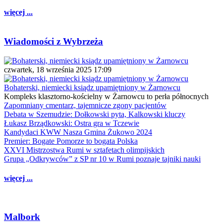
więcej ...
Wiadomości z Wybrzeża
czwartek, 18 września 2025 17:09
Bohaterski, niemiecki ksiądz upamiętniony w Żarnowcu
Kompleks klasztorno-kościelny w Żarnowcu to perła północnych
Zapomniany cmentarz, tajemnicze zgony pacjentów
Debata w Szemudzie: Dołkowski pyta, Kalkowski kluczy
Łukasz Brządkowski: Ostra gra w Tczewie
Kandydaci KWW Nasza Gmina Żukowo 2024
Premier: Bogate Pomorze to bogata Polska
XXVI Mistrzostwa Rumi w sztafetach olimpijskich
Grupa „Odkrywców” z SP nr 10 w Rumi poznaje tajniki nauki
więcej ...
Malbork