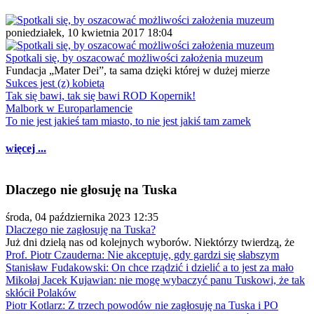
poniedziałek, 10 kwietnia 2017 18:04
Spotkali się, by oszacować możliwości założenia muzeum
Fundacja „Mater Dei”, ta sama dzięki której w dużej mierze
Sukces jest (z) kobietą
Tak się bawi, tak się bawi ROD Kopernik!
Malbork w Europarlamencie
To nie jest jakieś tam miasto, to nie jest jakiś tam zamek
więcej ...
Dlaczego nie głosuję na Tuska
środa, 04 października 2023 12:35
Dlaczego nie zagłosuję na Tuska?
Już dni dzielą nas od kolejnych wyborów. Niektórzy twierdzą, że
Prof. Piotr Czauderna: Nie akceptuję, gdy gardzi się słabszym
Stanisław Fudakowski: On chce rządzić i dzielić a to jest za mało
Mikołaj Jacek Kujawian: nie mogę wybaczyć panu Tuskowi, że tak
skłócił Polaków
Piotr Kotlarz: Z trzech powodów nie zagłosuję na Tuska i PO