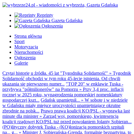
Reprinty
Gazeta Gdańska
Ogłoszenia
Strona główna
Sport
Motoryzacja
Nieruchomości
Ogłoszenia
Galerie
Czytaj historię u źródła. 45 lat "Tygodnika Solidarność"
»
Tygodnik
Solidarność obchodzi w tym roku 45-lecie istnienia. Od chwili
ukazania się pierwszego numer...
"TOP 20" w enklawie Tuska -
przybywa "półmilionerów" na Pomorzu
»
Przy 3,4 proc. inflacji
rocznej w 2025 roku, wynagrodzenia pomorskiej nomenklatury
gospodarczej kszt...
Gdańsk upamiętnił...
»
W sobotę i w niedzielę
w Gdańsku miały miejsce uroczystości upamiętniające okrutne
zbrodnie na polsk...
Prawo prawa koalicji KO/PSL - wyprawka last
minute dla minister
»
Zarząd woj. pomorskiego, kwintesencja
koalicji rządowej KO/PSL tuż przed powołaniem Jolanty Sobieran...
(PO)lityczny dobytek Tuska - (KO)lonizacja pomorskich szpitali
na... g...
»
Minister J. Sobierańska-Grenda, formalnie bezpartyjna, to