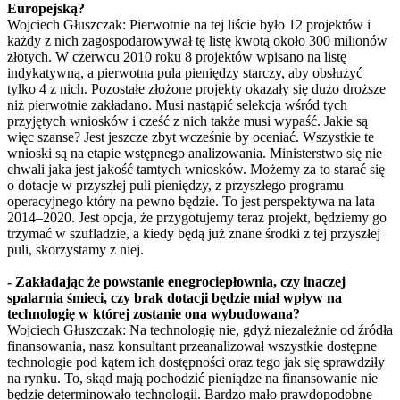
Europejską?
Wojciech Głuszczak: Pierwotnie na tej liście było 12 projektów i
każdy z nich zagospodarowywał tę listę kwotą około 300 milionów
złotych. W czerwcu 2010 roku 8 projektów wpisano na listę
indykatywną, a pierwotna pula pieniędzy starczy, aby obsłużyć
tylko 4 z nich. Pozostałe złożone projekty okazały się dużo droższe
niż pierwotnie zakładano. Musi nastąpić selekcja wśród tych
przyjętych wniosków i cześć z nich także musi wypaść. Jakie są
więc szanse? Jest jeszcze zbyt wcześnie by oceniać. Wszystkie te
wnioski są na etapie wstępnego analizowania. Ministerstwo się nie
chwali jaka jest jakość tamtych wniosków. Możemy za to starać się
o dotacje w przyszłej puli pieniędzy, z przyszłego programu
operacyjnego który na pewno będzie. To jest perspektywa na lata
2014–2020. Jest opcja, że przygotujemy teraz projekt, będziemy go
trzymać w szufladzie, a kiedy będą już znane środki z tej przyszłej
puli, skorzystamy z niej.
- Zakładając że powstanie enegrociepłownia, czy inaczej
spalarnia śmieci, czy brak dotacji będzie miał wpływ na
technologię w której zostanie ona wybudowana?
Wojciech Głuszczak: Na technologię nie, gdyż niezależnie od źródła
finansowania, nasz konsultant przeanalizował wszystkie dostępne
technologie pod kątem ich dostępności oraz tego jak się sprawdziły
na rynku. To, skąd mają pochodzić pieniądze na finansowanie nie
będzie determinowało technologii. Bardzo mało prawdopodobne