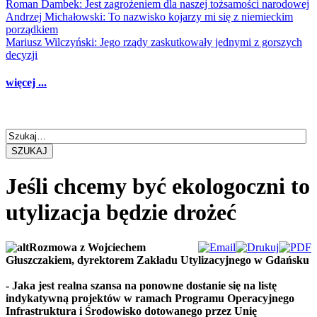
Roman Dambek: Jest zagrożeniem dla naszej tożsamości narodowej
Andrzej Michałowski: To nazwisko kojarzy mi się z niemieckim
porządkiem
Mariusz Wilczyński: Jego rządy zaskutkowały jednymi z gorszych
decyzji
więcej ...
SZUKAJ
Jeśli chcemy być ekologoczni to
utylizacja będzie drożeć
Rozmowa z Wojciechem
Głuszczakiem, dyrektorem Zakładu Utylizacyjnego w Gdańsku
- Jaka jest realna szansa na ponowne dostanie się na listę
indykatywną projektów w ramach Programu Operacyjnego
Infrastruktura i Środowisko dotowanego przez Unię