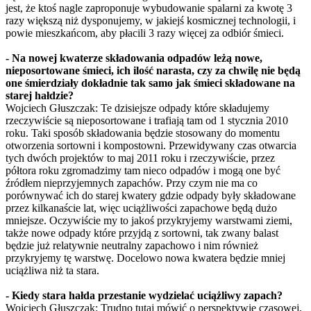
jest, że ktoś nagle zaproponuje wybudowanie spalarni za kwotę 3
razy większą niż dysponujemy, w jakiejś kosmicznej technologii, i
powie mieszkańcom, aby płacili 3 razy więcej za odbiór śmieci.
- Na nowej kwaterze składowania odpadów leżą nowe,
nieposortowane śmieci, ich ilość narasta, czy za chwilę nie będą
one śmierdziały dokładnie tak samo jak śmieci składowane na
starej hałdzie?
Wojciech Głuszczak: Te dzisiejsze odpady które składujemy
rzeczywiście są nieposortowane i trafiają tam od 1 stycznia 2010
roku. Taki sposób składowania będzie stosowany do momentu
otworzenia sortowni i kompostowni. Przewidywany czas otwarcia
tych dwóch projektów to maj 2011 roku i rzeczywiście, przez
półtora roku zgromadzimy tam nieco odpadów i mogą one być
źródłem nieprzyjemnych zapachów. Przy czym nie ma co
porównywać ich do starej kwatery gdzie odpady były składowane
przez kilkanaście lat, więc uciążliwości zapachowe będą dużo
mniejsze. Oczywiście my to jakoś przykryjemy warstwami ziemi,
także nowe odpady które przyjdą z sortowni, tak zwany balast
będzie już relatywnie neutralny zapachowo i nim również
przykryjemy tę warstwę. Docelowo nowa kwatera będzie mniej
uciążliwa niż ta stara.
- Kiedy stara hałda przestanie wydzielać uciążliwy zapach?
Wojciech Głuszczak: Trudno tutaj mówić o perspektywie czasowej,