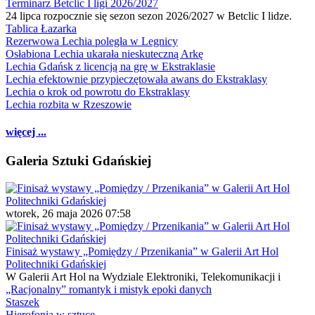
Terminarz Betclic I ligi 2026/2027
24 lipca rozpocznie się sezon sezon 2026/2027 w Betclic I lidze.
Tablica Łazarka
Rezerwowa Lechia poległa w Legnicy
Osłabiona Lechia ukarała nieskuteczną Arkę
Lechia Gdańsk z licencją na grę w Ekstraklasie
Lechia efektownie przypieczętowała awans do Ekstraklasy
Lechia o krok od powrotu do Ekstraklasy
Lechia rozbita w Rzeszowie
więcej ...
Galeria Sztuki Gdańskiej
wtorek, 26 maja 2026 07:58
Finisaż wystawy „Pomiędzy / Przenikania” w Galerii Art Hol
Politechniki Gdańskiej
W Galerii Art Hol na Wydziale Elektroniki, Telekomunikacji i
„Racjonalny” romantyk i mistyk epoki danych
Staszek
Hierofonia w sztuce