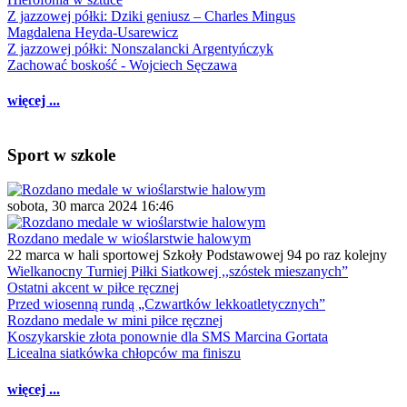
Z jazzowej półki: Dziki geniusz – Charles Mingus
Magdalena Heyda-Usarewicz
Z jazzowej półki: Nonszalancki Argentyńczyk
Zachować boskość - Wojciech Sęczawa
więcej ...
Sport w szkole
sobota, 30 marca 2024 16:46
Rozdano medale w wioślarstwie halowym
22 marca w hali sportowej Szkoły Podstawowej 94 po raz kolejny
Wielkanocny Turniej Piłki Siatkowej ,,szóstek mieszanych”
Ostatni akcent w piłce ręcznej
Przed wiosenną rundą „Czwartków lekkoatletycznych”
Rozdano medale w mini piłce ręcznej
Koszykarskie złota ponownie dla SMS Marcina Gortata
Licealna siatkówka chłopców ma finiszu
więcej ...