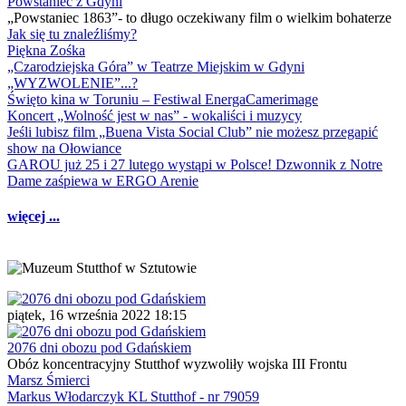
Powstaniec z Gdyni
„Powstaniec 1863”- to długo oczekiwany film o wielkim bohaterze
Jak się tu znaleźliśmy?
Piękna Zośka
„Czarodziejska Góra” w Teatrze Miejskim w Gdyni
„WYZWOLENIE”...?
Święto kina w Toruniu – Festiwal EnergaCamerimage
Koncert „Wolność jest w nas” - wokaliści i muzycy
Jeśli lubisz film „Buena Vista Social Club” nie możesz przegapić
show na Ołowiance
GAROU już 25 i 27 lutego wystąpi w Polsce! Dzwonnik z Notre
Dame zaśpiewa w ERGO Arenie
więcej ...
piątek, 16 września 2022 18:15
2076 dni obozu pod Gdańskiem
Obóz koncentracyjny Stutthof wyzwoliły wojska III Frontu
Marsz Śmierci
Markus Włodarczyk KL Stutthof - nr 79059