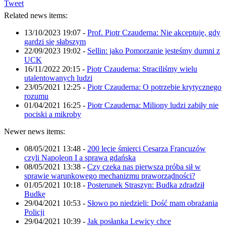
Tweet
Related news items:
13/10/2023 19:07
-
Prof. Piotr Czauderna: Nie akceptuję, gdy
gardzi się słabszym
22/09/2023 19:02
-
Sellin: jako Pomorzanie jesteśmy dumni z
UCK
16/11/2022 20:15
-
Piotr Czauderna: Straciliśmy wielu
utalentowanych ludzi
23/05/2021 12:25
-
Piotr Czauderna: O potrzebie krytycznego
rozumu
01/04/2021 16:25
-
Piotr Czauderna: Miliony ludzi zabiły nie
pociski a mikroby
Newer news items:
08/05/2021 13:48
-
200 lecie śmierci Cesarza Francuzów
czyli Napoleon I a sprawa gdańska
08/05/2021 13:38
-
Czy czeka nas pierwsza próba sił w
sprawie warunkowego mechanizmu praworządności?
01/05/2021 10:18
-
Posterunek Straszyn: Budka zdradził
Budkę
29/04/2021 10:53
-
Słowo po niedzieli: Dość mam obrażania
Policji
29/04/2021 10:39
-
Jak posłanka Lewicy chce