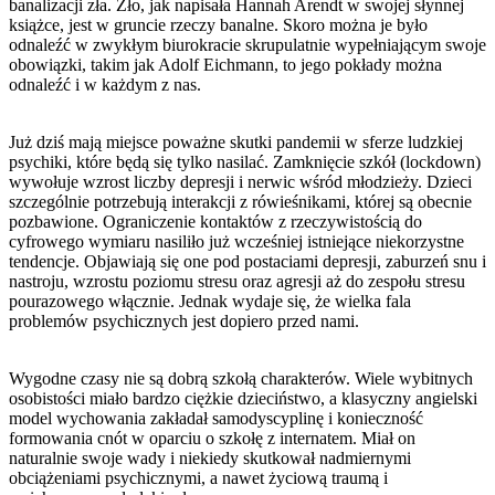
banalizacji zła. Zło, jak napisała Hannah Arendt w swojej słynnej
książce, jest w gruncie rzeczy banalne. Skoro można je było
odnaleźć w zwykłym biurokracie skrupulatnie wypełniającym swoje
obowiązki, takim jak Adolf Eichmann, to jego pokłady można
odnaleźć i w każdym z nas.
Już dziś mają miejsce poważne skutki pandemii w sferze ludzkiej
psychiki, które będą się tylko nasilać. Zamknięcie szkół (lockdown)
wywołuje wzrost liczby depresji i nerwic wśród młodzieży. Dzieci
szczególnie potrzebują interakcji z rówieśnikami, której są obecnie
pozbawione. Ograniczenie kontaktów z rzeczywistością do
cyfrowego wymiaru nasiliło już wcześniej istniejące niekorzystne
tendencje. Objawiają się one pod postaciami depresji, zaburzeń snu i
nastroju, wzrostu poziomu stresu oraz agresji aż do zespołu stresu
pourazowego włącznie. Jednak wydaje się, że wielka fala
problemów psychicznych jest dopiero przed nami.
Wygodne czasy nie są dobrą szkołą charakterów. Wiele wybitnych
osobistości miało bardzo ciężkie dzieciństwo, a klasyczny angielski
model wychowania zakładał samodyscyplinę i konieczność
formowania cnót w oparciu o szkołę z internatem. Miał on
naturalnie swoje wady i niekiedy skutkował nadmiernymi
obciążeniami psychicznymi, a nawet życiową traumą i