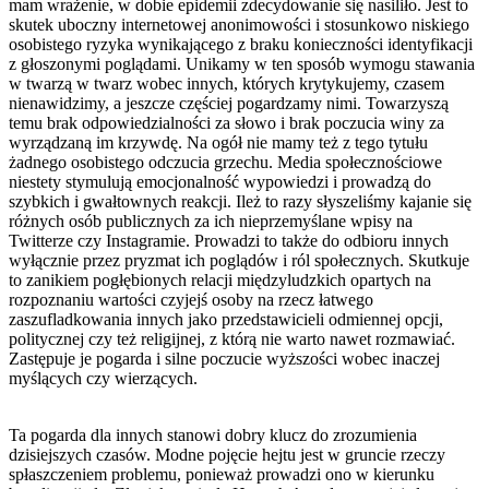
mam wrażenie, w dobie epidemii zdecydowanie się nasiliło. Jest to
skutek uboczny internetowej anonimowości i stosunkowo niskiego
osobistego ryzyka wynikającego z braku konieczności identyfikacji
z głoszonymi poglądami. Unikamy w ten sposób wymogu stawania
w twarzą w twarz wobec innych, których krytykujemy, czasem
nienawidzimy, a jeszcze częściej pogardzamy nimi. Towarzyszą
temu brak odpowiedzialności za słowo i brak poczucia winy za
wyrządzaną im krzywdę. Na ogół nie mamy też z tego tytułu
żadnego osobistego odczucia grzechu. Media społecznościowe
niestety stymulują emocjonalność wypowiedzi i prowadzą do
szybkich i gwałtownych reakcji. Ileż to razy słyszeliśmy kajanie się
różnych osób publicznych za ich nieprzemyślane wpisy na
Twitterze czy Instagramie. Prowadzi to także do odbioru innych
wyłącznie przez pryzmat ich poglądów i ról społecznych. Skutkuje
to zanikiem pogłębionych relacji międzyludzkich opartych na
rozpoznaniu wartości czyjejś osoby na rzecz łatwego
zaszufladkowania innych jako przedstawicieli odmiennej opcji,
politycznej czy też religijnej, z którą nie warto nawet rozmawiać.
Zastępuje je pogarda i silne poczucie wyższości wobec inaczej
myślących czy wierzących.
Ta pogarda dla innych stanowi dobry klucz do zrozumienia
dzisiejszych czasów. Modne pojęcie hejtu jest w gruncie rzeczy
spłaszczeniem problemu, ponieważ prowadzi ono w kierunku