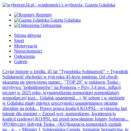
Reprinty
Gazeta Gdańska
Ogłoszenia
Strona główna
Sport
Motoryzacja
Nieruchomości
Ogłoszenia
Galerie
Czytaj historię u źródła. 45 lat "Tygodnika Solidarność"
»
Tygodnik
Solidarność obchodzi w tym roku 45-lecie istnienia. Od chwili
ukazania się pierwszego numer...
"TOP 20" w enklawie Tuska -
przybywa "półmilionerów" na Pomorzu
»
Przy 3,4 proc. inflacji
rocznej w 2025 roku, wynagrodzenia pomorskiej nomenklatury
gospodarczej kszt...
Gdańsk upamiętnił...
»
W sobotę i w niedzielę
w Gdańsku miały miejsce uroczystości upamiętniające okrutne
zbrodnie na polsk...
Prawo prawa koalicji KO/PSL - wyprawka last
minute dla minister
»
Zarząd woj. pomorskiego, kwintesencja
koalicji rządowej KO/PSL tuż przed powołaniem Jolanty Sobieran...
(PO)lityczny dobytek Tuska - (KO)lonizacja pomorskich szpitali
na... g...
»
Minister J. Sobierańska-Grenda, formalnie bezpartyjna, to