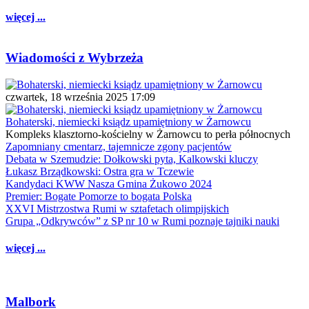
więcej ...
Wiadomości z Wybrzeża
czwartek, 18 września 2025 17:09
Bohaterski, niemiecki ksiądz upamiętniony w Żarnowcu
Kompleks klasztorno-kościelny w Żarnowcu to perła północnych
Zapomniany cmentarz, tajemnicze zgony pacjentów
Debata w Szemudzie: Dołkowski pyta, Kalkowski kluczy
Łukasz Brządkowski: Ostra gra w Tczewie
Kandydaci KWW Nasza Gmina Żukowo 2024
Premier: Bogate Pomorze to bogata Polska
XXVI Mistrzostwa Rumi w sztafetach olimpijskich
Grupa „Odkrywców” z SP nr 10 w Rumi poznaje tajniki nauki
więcej ...
Malbork