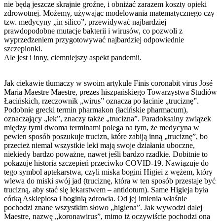
nie będą jeszcze skrajnie groźne, i obniżać zarazem koszty opieki
zdrowotnej. Możemy, używając modelowania matematycznego czy
tzw. medycyny „in silico”, przewidywać najbardziej
prawdopodobne mutacje bakterii i wirusów, co pozwoli z
wyprzedzeniem przygotowywać najbardziej odpowiednie
szczepionki.
Ale jest i inny, ciemniejszy aspekt pandemii.
Jak ciekawie tłumaczy w swoim artykule Finis coronabit virus José
Maria Maestre Maestre, prezes hiszpańskiego Towarzystwa Studiów
Łacińskich, rzeczownik „wirus” oznacza po łacinie „truciznę”.
Podobnie grecki termin pharmakon (łacińskie pharmacum),
oznaczający „lek”, znaczy także „trucizna”. Paradoksalny związek
między tymi dwoma terminami polega na tym, że medycyna w
pewien sposób poszukuje trucizn, które zabiją inną „truciznę”, bo
przecież niemal wszystkie leki mają swoje działania uboczne,
niekiedy bardzo poważne, nawet jeśli bardzo rzadkie. Dobitnie to
pokazuje historia szczepień przeciwko COVID-19. Nawiązuje do
tego symbol aptekarstwa, czyli miska bogini Higiei z wężem, który
wlewa do miski swój jad (truciznę, która w ten sposób przestaje być
trucizną, aby stać się lekarstwem – antidotum). Same Higieja była
córką Asklepiosa i boginią zdrowia. Od jej imienia właśnie
pochodzi znane wszystkim słowo „higiena”. Jak wywodzi dalej
Maestre, nazwę „koronawirus”, mimo iż oczywiście pochodzi ona