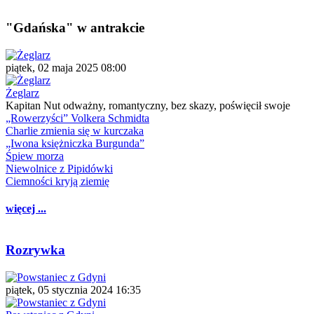
"Gdańska" w antrakcie
piątek, 02 maja 2025 08:00
Żeglarz
Kapitan Nut odważny, romantyczny, bez skazy, poświęcił swoje
„Rowerzyści” Volkera Schmidta
Charlie zmienia się w kurczaka
„Iwona księżniczka Burgunda”
Śpiew morza
Niewolnice z Pipidówki
Ciemności kryją ziemię
więcej ...
Rozrywka
piątek, 05 stycznia 2024 16:35