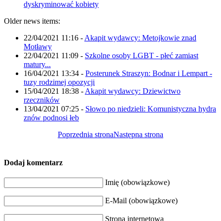
dyskryminować kobiety
Older news items:
22/04/2021 11:16
-
Akapit wydawcy: Metojkowie znad
Motławy
22/04/2021 11:09
-
Szkolne osoby LGBT - płeć zamiast
matury...
16/04/2021 13:34
-
Posterunek Straszyn: Bodnar i Lempart -
tuzy rodzimej opozycji
15/04/2021 18:38
-
Akapit wydawcy: Dziewictwo
rzeczników
13/04/2021 07:25
-
Słowo po niedzieli: Komunistyczna hydra
znów podnosi łeb
Poprzednia strona
Następna strona
Dodaj komentarz
Imię (obowiązkowe)
E-Mail (obowiązkowe)
Strona internetowa