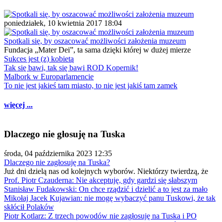
poniedziałek, 10 kwietnia 2017 18:04
Spotkali się, by oszacować możliwości założenia muzeum
Fundacja „Mater Dei”, ta sama dzięki której w dużej mierze
Sukces jest (z) kobietą
Tak się bawi, tak się bawi ROD Kopernik!
Malbork w Europarlamencie
To nie jest jakieś tam miasto, to nie jest jakiś tam zamek
więcej ...
Dlaczego nie głosuję na Tuska
środa, 04 października 2023 12:35
Dlaczego nie zagłosuję na Tuska?
Już dni dzielą nas od kolejnych wyborów. Niektórzy twierdzą, że
Prof. Piotr Czauderna: Nie akceptuję, gdy gardzi się słabszym
Stanisław Fudakowski: On chce rządzić i dzielić a to jest za mało
Mikołaj Jacek Kujawian: nie mogę wybaczyć panu Tuskowi, że tak
skłócił Polaków
Piotr Kotlarz: Z trzech powodów nie zagłosuję na Tuska i PO