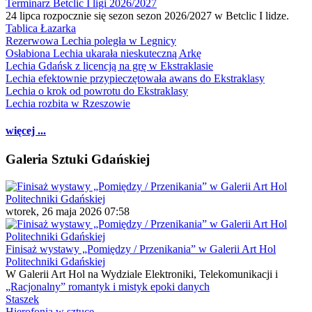
Terminarz Betclic I ligi 2026/2027
24 lipca rozpocznie się sezon sezon 2026/2027 w Betclic I lidze.
Tablica Łazarka
Rezerwowa Lechia poległa w Legnicy
Osłabiona Lechia ukarała nieskuteczną Arkę
Lechia Gdańsk z licencją na grę w Ekstraklasie
Lechia efektownie przypieczętowała awans do Ekstraklasy
Lechia o krok od powrotu do Ekstraklasy
Lechia rozbita w Rzeszowie
więcej ...
Galeria Sztuki Gdańskiej
wtorek, 26 maja 2026 07:58
Finisaż wystawy „Pomiędzy / Przenikania” w Galerii Art Hol
Politechniki Gdańskiej
W Galerii Art Hol na Wydziale Elektroniki, Telekomunikacji i
„Racjonalny” romantyk i mistyk epoki danych
Staszek
Hierofonia w sztuce