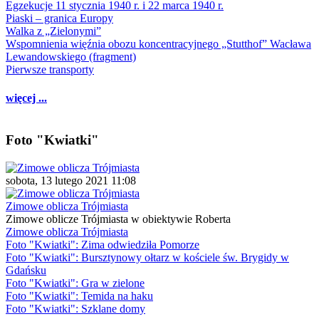
Egzekucje 11 stycznia 1940 r. i 22 marca 1940 r.
Piaski – granica Europy
Walka z „Zielonymi”
Wspomnienia więźnia obozu koncentracyjnego „Stutthof” Wacława
Lewandowskiego (fragment)
Pierwsze transporty
więcej ...
Foto "Kwiatki"
sobota, 13 lutego 2021 11:08
Zimowe oblicza Trójmiasta
Zimowe oblicze Trójmiasta w obiektywie Roberta
Zimowe oblicza Trójmiasta
Foto "Kwiatki": Zima odwiedziła Pomorze
Foto "Kwiatki": Bursztynowy ołtarz w kościele św. Brygidy w
Gdańsku
Foto "Kwiatki": Gra w zielone
Foto "Kwiatki": Temida na haku
Foto "Kwiatki": Szklane domy