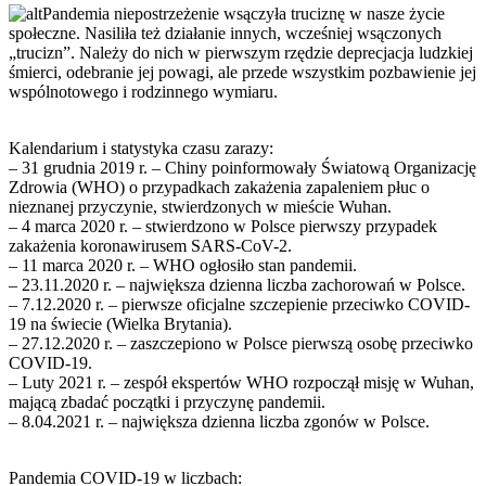
Pandemia niepostrzeżenie wsączyła truciznę w nasze życie
społeczne. Nasiliła też działanie innych, wcześniej wsączonych
„trucizn”. Należy do nich w pierwszym rzędzie deprecjacja ludzkiej
śmierci, odebranie jej powagi, ale przede wszystkim pozbawienie jej
wspólnotowego i rodzinnego wymiaru.
Kalendarium i statystyka czasu zarazy:
– 31 grudnia 2019 r. – Chiny poinformowały Światową Organizację
Zdrowia (WHO) o przypadkach zakażenia zapaleniem płuc o
nieznanej przyczynie, stwierdzonych w mieście Wuhan.
– 4 marca 2020 r. – stwierdzono w Polsce pierwszy przypadek
zakażenia koronawirusem SARS-CoV-2.
– 11 marca 2020 r. – WHO ogłosiło stan pandemii.
– 23.11.2020 r. – największa dzienna liczba zachorowań w Polsce.
– 7.12.2020 r. – pierwsze oficjalne szczepienie przeciwko COVID-
19 na świecie (Wielka Brytania).
– 27.12.2020 r. – zaszczepiono w Polsce pierwszą osobę przeciwko
COVID-19.
– Luty 2021 r. – zespół ekspertów WHO rozpoczął misję w Wuhan,
mającą zbadać początki i przyczynę pandemii.
– 8.04.2021 r. – największa dzienna liczba zgonów w Polsce.
Pandemia COVID-19 w liczbach: