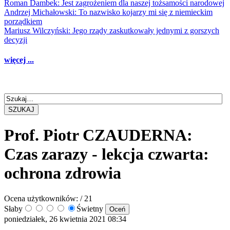
Roman Dambek: Jest zagrożeniem dla naszej tożsamości narodowej
Andrzej Michałowski: To nazwisko kojarzy mi się z niemieckim
porządkiem
Mariusz Wilczyński: Jego rządy zaskutkowały jednymi z gorszych
decyzji
więcej ...
SZUKAJ
Prof. Piotr CZAUDERNA:
Czas zarazy - lekcja czwarta:
ochrona zdrowia
Ocena użytkowników:
/ 21
Słaby
Świetny
poniedziałek, 26 kwietnia 2021 08:34