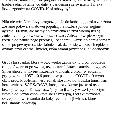
trzeba zadać pytanie, co dalej z pandemią i ze światem. I z jaką
liczbą zgonów na COVID-19 skończymy?
Nikt nie wie. Niektórzy prognozują, że do końca tego roku zarażona
zostanie połowa światowej populacji, a liczba zgonów sięgnie
łącznie 100 mln, ale mamy do czynienia ze zbyt wielką liczbą
zmiennych, by to właściwie oszacować. Zależy to w pierwszym
rzędzie od naturalnego przebiegu pandemii. Każda epidemia sama z
siebie po pewnym czasie słabnie. Tak działo się w czasach epidemii
dżumy, czyli czarnej śmierci, która falami przychodziła i odchodziła.
Grypa hiszpanka, która w XX wieku zabiła ok. 3 proc. populacji
całego ówczesnego świata, też po trzech latach samoistnie wygasła.
Śmiertelność w grypie hiszpance wynosiła 2 proc., w epidemii
grypy w roku 1957 – 0,6 proc., a w pandemii COVID-19 wynosi
ok. 1 proc. Problemem jest jednak stosunkowo wysoka transmisja
koronawirusa SARS-CoV-2, który jest zakaźny już w okresie
bezobjawowym. Dalszy rozwój sytuacji zależy w związku z tym
istotnie od liczby osób, które się zaszczepią, i od skuteczności
szczepionki w stosunku do kolejnych mutacji wirusa, które
bezustannie powstają.