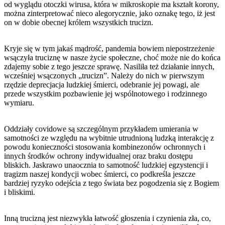
od wyglądu otoczki wirusa, która w mikroskopie ma kształt korony,
można zinterpretować nieco alegorycznie, jako oznakę tego, iż jest
on w dobie obecnej królem wszystkich trucizn.
Kryje się w tym jakaś mądrość, pandemia bowiem niepostrzeżenie
wsączyła truciznę w nasze życie społeczne, choć może nie do końca
zdajemy sobie z tego jeszcze sprawę. Nasiliła też działanie innych,
wcześniej wsączonych „trucizn”. Należy do nich w pierwszym
rzędzie deprecjacja ludzkiej śmierci, odebranie jej powagi, ale
przede wszystkim pozbawienie jej wspólnotowego i rodzinnego
wymiaru.
Oddziały covidowe są szczególnym przykładem umierania w
samotności ze względu na wybitnie utrudnioną ludzką interakcję z
powodu konieczności stosowania kombinezonów ochronnych i
innych środków ochrony indywidualnej oraz braku dostępu
bliskich. Jaskrawo unaocznia to samotność ludzkiej egzystencji i
tragizm naszej kondycji wobec śmierci, co podkreśla jeszcze
bardziej ryzyko odejścia z tego świata bez pogodzenia się z Bogiem
i bliskimi.
Inną trucizną jest niezwykła łatwość głoszenia i czynienia zła, co,