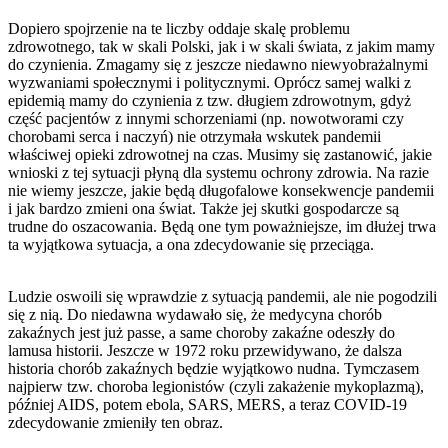
Dopiero spojrzenie na te liczby oddaje skalę problemu
zdrowotnego, tak w skali Polski, jak i w skali świata, z jakim mamy
do czynienia. Zmagamy się z jeszcze niedawno niewyobrażalnymi
wyzwaniami społecznymi i politycznymi. Oprócz samej walki z
epidemią mamy do czynienia z tzw. długiem zdrowotnym, gdyż
część pacjentów z innymi schorzeniami (np. nowotworami czy
chorobami serca i naczyń) nie otrzymała wskutek pandemii
właściwej opieki zdrowotnej na czas. Musimy się zastanowić, jakie
wnioski z tej sytuacji płyną dla systemu ochrony zdrowia. Na razie
nie wiemy jeszcze, jakie będą długofalowe konsekwencje pandemii
i jak bardzo zmieni ona świat. Także jej skutki gospodarcze są
trudne do oszacowania. Będą one tym poważniejsze, im dłużej trwa
ta wyjątkowa sytuacja, a ona zdecydowanie się przeciąga.
Ludzie oswoili się wprawdzie z sytuacją pandemii, ale nie pogodzili
się z nią. Do niedawna wydawało się, że medycyna chorób
zakaźnych jest już passe, a same choroby zakaźne odeszły do
lamusa historii. Jeszcze w 1972 roku przewidywano, że dalsza
historia chorób zakaźnych będzie wyjątkowo nudna. Tymczasem
najpierw tzw. choroba legionistów (czyli zakażenie mykoplazmą),
później AIDS, potem ebola, SARS, MERS, a teraz COVID-19
zdecydowanie zmieniły ten obraz.