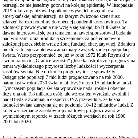
ostrzegł, że nie jesteśmy gotowi na kolejną epidemię. W listopadzie
2019 roku zorganizował spotkanie wysokich urzędników
amerykańskiej administracji, na którym ćwiczono scenariusz
zdarzeń bardzo podobny do obecnej pandemii koronawirusa. Ta
zdolność przewidywania nie wzięła się znikąd, bo Bill Gates od
dawna interesował się tym tematem, a nawet sponsorował badania
nad wirusami oraz produkcją szczepionek za pośrednictwem
założonej przez siebie wraz z żoną fundacji charytatywnej. Zdaniem
niektórych jego zainteresowania miały związek z ideą depopulacji
świata. Warto przypomnieć, że już w roku 1972 Klub Rzymski w
swoim raporcie „Granice wzrostu” głosił katastroficzne prognozy na
temat wykładniczego przyrostu liczby ludzkości i wyczerpania
zasobów świata. Nie do końca prognozy te się sprawdziły.
Osiągnięcie populacji 7 mld ludzi prognozowano na rok 2000,
natomiast w roku 2030 świat miał liczyć około 15 miliardów ludzi.
Tymczasem populacja świata wprawdzie nadal rośnie i obecnie
liczy ona ok. 7,8 miliarda osób, ale wzrost ten wyraźnie zwolnił i
nadal będzie zwalniał, a eksperci ONZ przewidują, że liczba
ludności świata zatrzyma się na poziomie 10–12 miliardów ludzi. Z
kolei wyczerpanie zasobów ropy naftowej prognozowano w
wymienionym raporcie w trzech różnych wersjach na rok 1990,
2001 lub 2020.
Jak widać, futurologiczne prognozy rzadko się sprawdzają. Mimo to