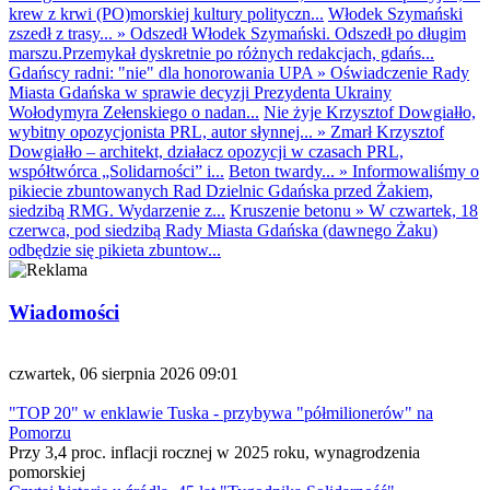
krew z krwi (PO)morskiej kultury polityczn...
Włodek Szymański
zszedł z trasy...
»
Odszedł Włodek Szymański. Odszedł po długim
marszu.Przemykał dyskretnie po różnych redakcjach, gdańs...
Gdańscy radni: "nie" dla honorowania UPA
»
Oświadczenie Rady
Miasta Gdańska w sprawie decyzji Prezydenta Ukrainy
Wołodymyra Zełenskiego o nadan...
Nie żyje Krzysztof Dowgiałło,
wybitny opozycjonista PRL, autor słynnej...
»
Zmarł Krzysztof
Dowgiałło – architekt, działacz opozycji w czasach PRL,
współtwórca „Solidarności” i...
Beton twardy...
»
Informowaliśmy o
pikiecie zbuntowanych Rad Dzielnic Gdańska przed Żakiem,
siedzibą RMG. Wydarzenie z...
Kruszenie betonu
»
W czwartek, 18
czerwca, pod siedzibą Rady Miasta Gdańska (dawnego Żaku)
odbędzie się pikieta zbuntow...
Wiadomości
czwartek, 06 sierpnia 2026 09:01
"TOP 20" w enklawie Tuska - przybywa "półmilionerów" na
Pomorzu
Przy 3,4 proc. inflacji rocznej w 2025 roku, wynagrodzenia
pomorskiej