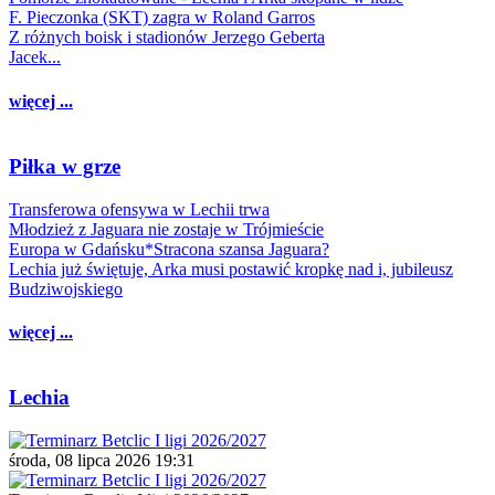
F. Pieczonka (SKT) zagra w Roland Garros
Z różnych boisk i stadionów Jerzego Geberta
Jacek...
więcej ...
Piłka w grze
Transferowa ofensywa w Lechii trwa
Młodzież z Jaguara nie zostaje w Trójmieście
Europa w Gdańsku*Stracona szansa Jaguara?
Lechia już świętuje, Arka musi postawić kropkę nad i, jubileusz
Budziwojskiego
więcej ...
Lechia
środa, 08 lipca 2026 19:31