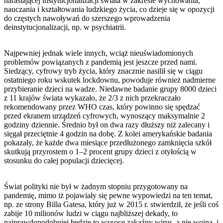
narastającej instytucjonalizacji świata w zakresie wychowania,
nauczania i kształtowania ludzkiego życia, co dzieje się w opozycji
do częstych nawoływań do szerszego wprowadzenia
deinstytucjonalizacji, np. w psychiatrii.
Najpewniej jednak wiele innych, wciąż nieuświadomionych
problemów powiązanych z pandemią jest jeszcze przed nami.
Siedzący, cyfrowy tryb życia, który znacznie nasilił się w ciągu
ostatniego roku wskutek lockdownu, powoduje również nadmierne
przybieranie dzieci na wadze. Niedawne badanie grupy 8000 dzieci
z 11 krajów świata wykazało, że 2/3 z nich przekraczało
rekomendowany przez WHO czas, który powinno się spędzać
przed ekranem urządzeń cyfrowych, wynoszący maksymalnie 2
godziny dziennie. Średnio był on dwa razy dłuższy niż zalecany i
sięgał przeciętnie 4 godzin na dobę. Z kolei amerykańskie badania
pokazały, że każde dwa miesiące przedłużonego zamknięcia szkół
skutkują przyrostem o 1–2 procent grupy dzieci z otyłością w
stosunku do całej populacji dziecięcej.
Świat polityki nie był w żadnym stopniu przygotowany na
pandemię, mimo iż pojawiały się pewne wypowiedzi na ten temat,
np. ze strony Billa Gatesa, który już w 2015 r. stwierdził, że jeśli coś
zabije 10 milionów ludzi w ciągu najbliższej dekady, to
najprawdopodobniej będzie to wysoce zakaźny wirus, a nie wojna, i