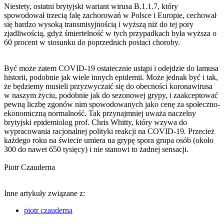
Niestety, ostatni brytyjski wariant wirusa B.1.1.7, który
spowodował trzecią falę zachorowań w Polsce i Europie, cechował
się bardzo wysoką transmisyjnością i wyższą niż do tej pory
zjadliwością, gdyż śmiertelność w tych przypadkach była wyższa o
60 procent w stosunku do poprzednich postaci choroby.
Być może zatem COVID-19 ostatecznie ustąpi i odejdzie do lamusa
historii, podobnie jak wiele innych epidemii. Może jednak być i tak,
że będziemy musieli przyzwyczaić się do obecności koronawirusa
w naszym życiu, podobnie jak do sezonowej grypy, i zaakceptować
pewną liczbę zgonów nim spowodowanych jako cenę za społeczno-
ekonomiczną normalność. Tak przynajmniej uważa naczelny
brytyjski epidemiolog prof. Chris Whitty, który wzywa do
wypracowania racjonalnej polityki reakcji na COVID-19. Przecież
każdego roku na świecie umiera na grypę spora grupa osób (około
300 do nawet 650 tysięcy) i nie stanowi to żadnej sensacji.
Piotr Czauderna
Inne artykuły związane z:
piotr czauderna