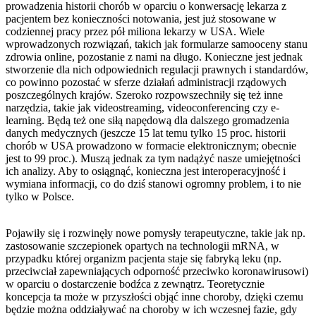
prowadzenia historii chorób w oparciu o konwersację lekarza z
pacjentem bez konieczności notowania, jest już stosowane w
codziennej pracy przez pół miliona lekarzy w USA. Wiele
wprowadzonych rozwiązań, takich jak formularze samooceny stanu
zdrowia online, pozostanie z nami na długo. Konieczne jest jednak
stworzenie dla nich odpowiednich regulacji prawnych i standardów,
co powinno pozostać w sferze działań administracji rządowych
poszczególnych krajów. Szeroko rozpowszechniły się też inne
narzędzia, takie jak videostreaming, videoconferencing czy e-
learning. Będą też one siłą napędową dla dalszego gromadzenia
danych medycznych (jeszcze 15 lat temu tylko 15 proc. historii
chorób w USA prowadzono w formacie elektronicznym; obecnie
jest to 99 proc.). Muszą jednak za tym nadążyć nasze umiejętności
ich analizy. Aby to osiągnąć, konieczna jest interoperacyjność i
wymiana informacji, co do dziś stanowi ogromny problem, i to nie
tylko w Polsce.
Pojawiły się i rozwinęły nowe pomysły terapeutyczne, takie jak np.
zastosowanie szczepionek opartych na technologii mRNA, w
przypadku której organizm pacjenta staje się fabryką leku (np.
przeciwciał zapewniających odporność przeciwko koronawirusowi)
w oparciu o dostarczenie bodźca z zewnątrz. Teoretycznie
koncepcja ta może w przyszłości objąć inne choroby, dzięki czemu
będzie można oddziaływać na choroby w ich wczesnej fazie, gdy