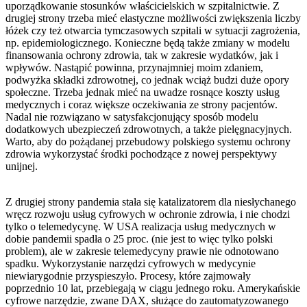
uporządkowanie stosunków właścicielskich w szpitalnictwie. Z
drugiej strony trzeba mieć elastyczne możliwości zwiększenia liczby
łóżek czy też otwarcia tymczasowych szpitali w sytuacji zagrożenia,
np. epidemiologicznego. Konieczne będą także zmiany w modelu
finansowania ochrony zdrowia, tak w zakresie wydatków, jak i
wpływów. Nastąpić powinna, przynajmniej moim zdaniem,
podwyżka składki zdrowotnej, co jednak wciąż budzi duże opory
społeczne. Trzeba jednak mieć na uwadze rosnące koszty usług
medycznych i coraz większe oczekiwania ze strony pacjentów.
Nadal nie rozwiązano w satysfakcjonujący sposób modelu
dodatkowych ubezpieczeń zdrowotnych, a także pielęgnacyjnych.
Warto, aby do pożądanej przebudowy polskiego systemu ochrony
zdrowia wykorzystać środki pochodzące z nowej perspektywy
unijnej.
Z drugiej strony pandemia stała się katalizatorem dla niesłychanego
wręcz rozwoju usług cyfrowych w ochronie zdrowia, i nie chodzi
tylko o telemedycynę. W USA realizacja usług medycznych w
dobie pandemii spadła o 25 proc. (nie jest to więc tylko polski
problem), ale w zakresie telemedycyny prawie nie odnotowano
spadku. Wykorzystanie narzędzi cyfrowych w medycynie
niewiarygodnie przyspieszyło. Procesy, które zajmowały
poprzednio 10 lat, przebiegają w ciągu jednego roku. Amerykańskie
cyfrowe narzędzie, zwane DAX, służące do zautomatyzowanego