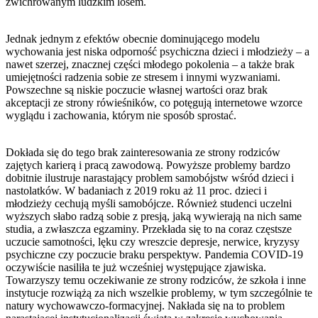
zwichrowanym ludzkim losem.
Jednak jednym z efektów obecnie dominującego modelu
wychowania jest niska odporność psychiczna dzieci i młodzieży – a
nawet szerzej, znacznej części młodego pokolenia – a także brak
umiejętności radzenia sobie ze stresem i innymi wyzwaniami.
Powszechne są niskie poczucie własnej wartości oraz brak
akceptacji ze strony rówieśników, co potęgują internetowe wzorce
wyglądu i zachowania, którym nie sposób sprostać.
Dokłada się do tego brak zainteresowania ze strony rodziców
zajętych karierą i pracą zawodową. Powyższe problemy bardzo
dobitnie ilustruje narastający problem samobójstw wśród dzieci i
nastolatków. W badaniach z 2019 roku aż 11 proc. dzieci i
młodzieży cechują myśli samobójcze. Również studenci uczelni
wyższych słabo radzą sobie z presją, jaką wywierają na nich same
studia, a zwłaszcza egzaminy. Przekłada się to na coraz częstsze
uczucie samotności, lęku czy wreszcie depresje, nerwice, kryzysy
psychiczne czy poczucie braku perspektyw. Pandemia COVID-19
oczywiście nasiliła te już wcześniej występujące zjawiska.
Towarzyszy temu oczekiwanie ze strony rodziców, że szkoła i inne
instytucje rozwiążą za nich wszelkie problemy, w tym szczególnie te
natury wychowawczo-formacyjnej. Nakłada się na to problem