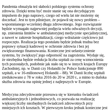
Pandemia obnażyła też słabości polskiego systemu ochrony
zdrowia. Dzięki temu być może stanie się ona decydującym
impulsem do jego naprawy, czego od wielu lat nie możemy się
doczekać. Jest to tym pilniejsze, że pojawił się nowy problem –
wspomnianego wcześniej długu zdrowotnego. Jego rozwiązanie
będzie wymagało najpewniej podjęcia wielu odważnych decyzji,
np. zniesienia limitów w ambulatoryjnej medycynie specjalistycznej,
a nawet w zakresie hospitalizacji, czego wdrażanie częściowo już
rozpoczęto. Realizacja tego postulatu będzie jednak trudna bez
poprawy sytuacji kadrowej w ochronie zdrowia i bez jej
zwiększonego finansowania. Konieczne jest uelastycznienie
systemu, by zwiększyć jego odporność na zagrożenia. Wydaje się,
że niezbędna będzie redukcja liczba szpitali za cenę wzmocnienia
tych pozostałych, podobnie jak stało się to w innych krajach Europy
Zachodniej, np. w Danii czy Holandii (w Polsce funkcjonuje 890
szpitali, a w 16-milionowej Holandii – 88). W Danii liczbę szpitali
zredukowano z 78 w roku 2016 do 20 w 2020 r., a mimo to duńska
służba zdrowia ma opinię jednej z najlepszych w Europie.
Medycyna zdecydowanie przesuwa się w kierunku świadczeń
ambulatoryjnych i jednodniowych, co pozwala na realizację
większej liczby niezbędnych świadczeń zdrowotnych przy
mniejszych ich kosztach. W pierwszym kroku jednak konieczne jest