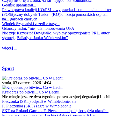
Czytaj historię u źródła. 45 lat "Tygodnika Solidarność"
Gdańsk upamiętnił...
Prawo prawa koalicji KO/PSL - wyprawka last minute dla minister
(PO)lityczny dobytek Tuska - (KO)lonizacja pomorskich szpitali
na... garbach chorych
Włodek Szymański zszedł z trasy...
Gdańscy radni: "nie" dla honorowania UPA
Nie żyje Krzysztof Dowgiałło, wybitny opozycjonista PRL, autor
słynnej „Ballady o Janku Wiśniewskim”
więcej ...
Sport
środa, 03 czerwca 2026 14:04
Krajobraz po bitwie... Co w Lechii...
Nie minęło jeszcze dwa tygodnie po sensacyjnej degradacji Lechii
Pieczonka (SKT) odpadł w Wimbledonie, ale...
F. Pieczonka (SKT) zagra w Wimbledonie
SKT na Roland Garros - F. Pieczonka odpadł, bo sędzia ukradł...
Pomorze znokautowane - Lechia i Arka skopane w lidze