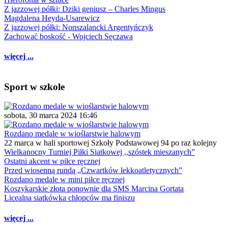
Z jazzowej półki: Dziki geniusz – Charles Mingus
Magdalena Heyda-Usarewicz
Z jazzowej półki: Nonszalancki Argentyńczyk
Zachować boskość - Wojciech Sęczawa
więcej ...
Sport w szkole
sobota, 30 marca 2024 16:46
Rozdano medale w wioślarstwie halowym
22 marca w hali sportowej Szkoły Podstawowej 94 po raz kolejny
Wielkanocny Turniej Piłki Siatkowej ,,szóstek mieszanych”
Ostatni akcent w piłce ręcznej
Przed wiosenną rundą „Czwartków lekkoatletycznych”
Rozdano medale w mini piłce ręcznej
Koszykarskie złota ponownie dla SMS Marcina Gortata
Licealna siatkówka chłopców ma finiszu
więcej ...