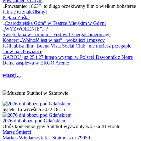
Powstaniec z Gdyni
„Powstaniec 1863”- to długo oczekiwany film o wielkim bohaterze
Jak się tu znaleźliśmy?
Piękna Zośka
„Czarodziejska Góra” w Teatrze Miejskim w Gdyni
„WYZWOLENIE”...?
Święto kina w Toruniu – Festiwal EnergaCamerimage
Koncert „Wolność jest w nas” - wokaliści i muzycy
Jeśli lubisz film „Buena Vista Social Club” nie możesz przegapić
show na Ołowiance
GAROU już 25 i 27 lutego wystąpi w Polsce! Dzwonnik z Notre
Dame zaśpiewa w ERGO Arenie
więcej ...
piątek, 16 września 2022 18:15
2076 dni obozu pod Gdańskiem
Obóz koncentracyjny Stutthof wyzwoliły wojska III Frontu
Marsz Śmierci
Markus Włodarczyk KL Stutthof - nr 79059