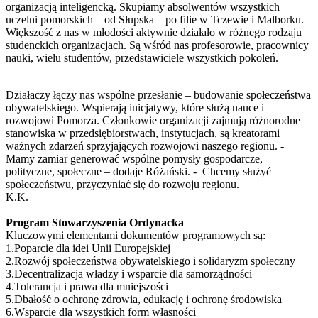
organizacją inteligencką. Skupiamy absolwentów wszystkich
uczelni pomorskich – od Słupska – po filie w Tczewie i Malborku.
Większość z nas w młodości aktywnie działało w różnego rodzaju
studenckich organizacjach. Są wśród nas profesorowie, pracownicy
nauki, wielu studentów, przedstawiciele wszystkich pokoleń.
Działaczy łączy nas wspólne przesłanie – budowanie społeczeństwa
obywatelskiego. Wspierają inicjatywy, które służą nauce i
rozwojowi Pomorza. Członkowie organizacji zajmują różnorodne
stanowiska w przedsiębiorstwach, instytucjach, są kreatorami
ważnych zdarzeń sprzyjających rozwojowi naszego regionu. -
Mamy zamiar generować wspólne pomysły gospodarcze,
polityczne, społeczne – dodaje Różański. - Chcemy służyć
społeczeństwu, przyczyniać się do rozwoju regionu.
K.K.
Program Stowarzyszenia Ordynacka
Kluczowymi elementami dokumentów programowych są:
1.Poparcie dla idei Unii Europejskiej
2.Rozwój społeczeństwa obywatelskiego i solidaryzm społeczny
3.Decentralizacja władzy i wsparcie dla samorządności
4.Tolerancja i prawa dla mniejszości
5.Dbałość o ochronę zdrowia, edukację i ochronę środowiska
6.Wsparcie dla wszystkich form własności