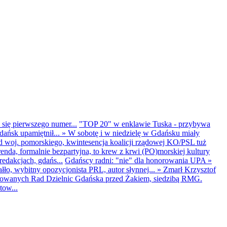
 się pierwszego numer...
"TOP 20" w enklawie Tuska - przybywa
dańsk upamiętnił...
»
W sobotę i w niedzielę w Gdańsku miały
d woj. pomorskiego, kwintesencja koalicji rządowej KO/PSL tuż
renda, formalnie bezpartyjna, to krew z krwi (PO)morskiej kultury
edakcjach, gdańs...
Gdańscy radni: "nie" dla honorowania UPA
»
ło, wybitny opozycjonista PRL, autor słynnej...
»
Zmarł Krzysztof
ntowanych Rad Dzielnic Gdańska przed Żakiem, siedzibą RMG.
tow...