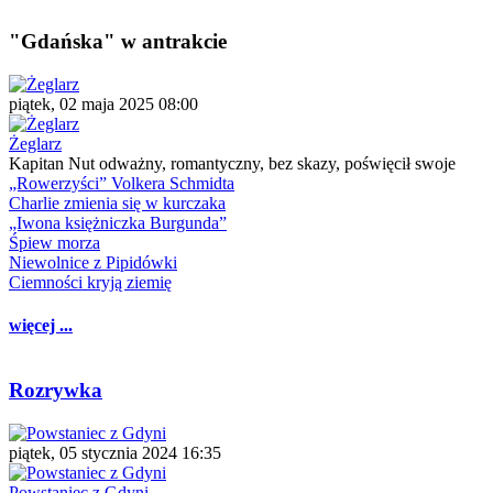
"Gdańska" w antrakcie
piątek, 02 maja 2025 08:00
Żeglarz
Kapitan Nut odważny, romantyczny, bez skazy, poświęcił swoje
„Rowerzyści” Volkera Schmidta
Charlie zmienia się w kurczaka
„Iwona księżniczka Burgunda”
Śpiew morza
Niewolnice z Pipidówki
Ciemności kryją ziemię
więcej ...
Rozrywka
piątek, 05 stycznia 2024 16:35
Powstaniec z Gdyni