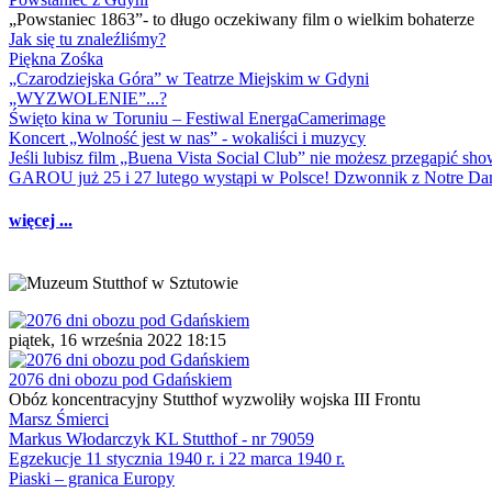
„Powstaniec 1863”- to długo oczekiwany film o wielkim bohaterze
Jak się tu znaleźliśmy?
Piękna Zośka
„Czarodziejska Góra” w Teatrze Miejskim w Gdyni
„WYZWOLENIE”...?
Święto kina w Toruniu – Festiwal EnergaCamerimage
Koncert „Wolność jest w nas” - wokaliści i muzycy
Jeśli lubisz film „Buena Vista Social Club” nie możesz przegapić s
GAROU już 25 i 27 lutego wystąpi w Polsce! Dzwonnik z Notre 
więcej ...
piątek, 16 września 2022 18:15
2076 dni obozu pod Gdańskiem
Obóz koncentracyjny Stutthof wyzwoliły wojska III Frontu
Marsz Śmierci
Markus Włodarczyk KL Stutthof - nr 79059
Egzekucje 11 stycznia 1940 r. i 22 marca 1940 r.
Piaski – granica Europy