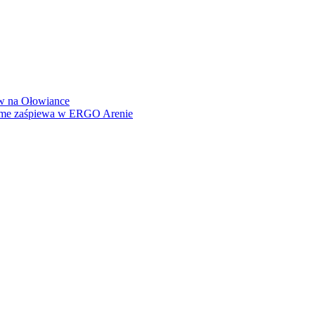
how na Ołowiance
Dame zaśpiewa w ERGO Arenie