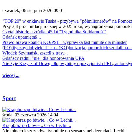
czwartek, 06 sierpnia 2026 09:01
"TOP 20" w enklawie Tuska - przybywa "półmilionerów" na Pomor
Przy 3,4 proc. inflacji rocznej w 2025 roku, wynagrodzenia pomorski
Czytaj historię u źródła. 45 lat "Tygodnika Solidarność"
Gdańsk upamiętnił...
Prawo prawa koalicji KO/PSL - wyprawka last minute dla minister
(PO)lityczny dobytek Tuska - (KO)lonizacja pomorskich szpitali na..
Włodek Szymański zszedł z trasy...
Gdańscy radni: "nie" dla honorowania UPA
Nie żyje Krzysztof Dowgiałło, wybitny opozycjonista PRL, autor sł
więcej ...
Sport
środa, 03 czerwca 2026 14:04
Krajobraz po bitwie... Co w Lechii...
Nie minęło jeszcze dwa tygodnie po sensacyjnej degradacji Lechii