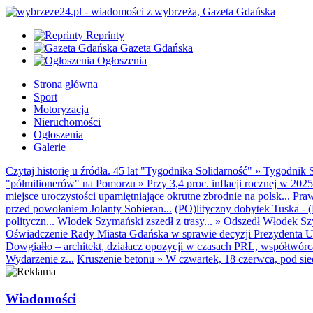
Reprinty
Gazeta Gdańska
Ogłoszenia
Strona główna
Sport
Motoryzacja
Nieruchomości
Ogłoszenia
Galerie
Czytaj historię u źródła. 45 lat "Tygodnika Solidarność"
»
Tygodnik S
"półmilionerów" na Pomorzu
»
Przy 3,4 proc. inflacji rocznej w 20
miejsce uroczystości upamiętniające okrutne zbrodnie na polsk...
Praw
przed powołaniem Jolanty Sobieran...
(PO)lityczny dobytek Tuska - (K
polityczn...
Włodek Szymański zszedł z trasy...
»
Odszedł Włodek Szy
Oświadczenie Rady Miasta Gdańska w sprawie decyzji Prezydenta U
Dowgiałło – architekt, działacz opozycji w czasach PRL, współtwórca 
Wydarzenie z...
Kruszenie betonu
»
W czwartek, 18 czerwca, pod sie
Wiadomości