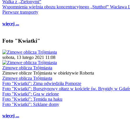
Walka z „Zielonymi”
Wspomnienia więźnia obozu koncentracyjnego „Stutthof” Wacława 
Pierwsze transporty
więcej ...
Foto "Kwiatki"
sobota, 13 lutego 2021 11:08
Zimowe oblicza Trójmiasta
Zimowe oblicze Trójmiasta w obiektywie Roberta
Zimowe oblicza Trójmiasta
Foto "Kwiatki": Zima odwiedziła Pomorze
Foto "Kwiatki": Bursztynowy ołtarz w kościele św. Brygidy w Gdań
Foto "Kwiatki": Gra w zielone
Foto "Kwiatki": Temida na haku
Foto "Kwiatki": Szklane domy
więcej ...