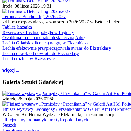
środa, 08 lipca 2026 19:31
Terminarz Betclic I ligi 2026/2027
24 lipca rozpocznie się sezon sezon 2026/2027 w Betclic I lidze.
Tablica Łazarka
Rezerwowa Lechia poległa w Legnicy
Osłabiona Lechia ukarała nieskuteczną Arkę
Lechia Gdańsk z licencją na grę w Ekstraklasie
Lechia efektownie przypieczętowała awans do Ekstraklasy
Lechia o krok od powrotu do Ekstraklasy
Lechia rozbita w Rzeszowie
więcej ...
Galeria Sztuki Gdańskiej
wtorek, 26 maja 2026 07:58
Finisaż wystawy „Pomiędzy / Przenikania” w Galerii Art Hol Politec
W Galerii Art Hol na Wydziale Elektroniki, Telekomunikacji i
„Racjonalny” romantyk i mistyk epoki danych
Staszek
Hierofonia w sztuce