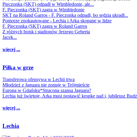
Pieczonka (SKT) odpadł w Wimbledonie, ale...
F. Pieczonka (SKT) zagra w Wimbledonie
SKT na Roland Garros - F. Pieczonka odpadł, bo sędzia ukradł...
Pomorze znokautowane - Lechia i Arka skopane w lidze
F. Pieczonka (SKT) zagra w Roland Garros
Z różnych boisk i stadionów Jerzego Geberta
Jacek...
więcej ...
Piłka w grze
Transferowa ofensywa w Lechii trwa
Młodzież z Jaguara nie zostaje w Trójmieście
Europa w Gdańsku*Stracona szansa Jaguara?
Lechia już świętuje, Arka musi postawić kropkę nad i, jubileusz Bud
więcej ...
Lechia