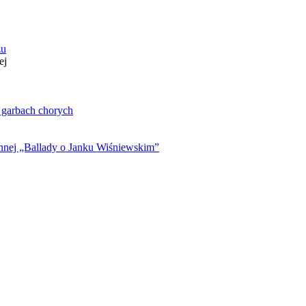
zu
ej
. garbach chorych
ynnej „Ballady o Janku Wiśniewskim”