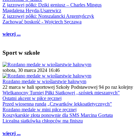
Z jazzowej półki: Dziki geniusz – Charles Mingus
Magdalena Heyda-Usarewicz
Z jazzowej półki: Nonszalancki Argentyńczyk
Zachować boskość - Wojciech Sęczawa
więcej ...
Sport w szkole
sobota, 30 marca 2024 16:46
Rozdano medale w wioślarstwie halowym
22 marca w hali sportowej Szkoły Podstawowej 94 po raz kolejny
Wielkanocny Turniej Piłki Siatkowej ,,szóstek mieszanych”
Ostatni akcent w piłce ręcznej
Przed wiosenną rundą „Czwartków lekkoatletycznych”
Rozdano medale w mini piłce ręcznej
Koszykarskie złota ponownie dla SMS Marcina Gortata
Licealna siatkówka chłopców ma finiszu
więcej ...