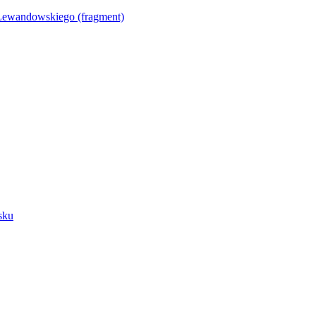
Lewandowskiego (fragment)
sku