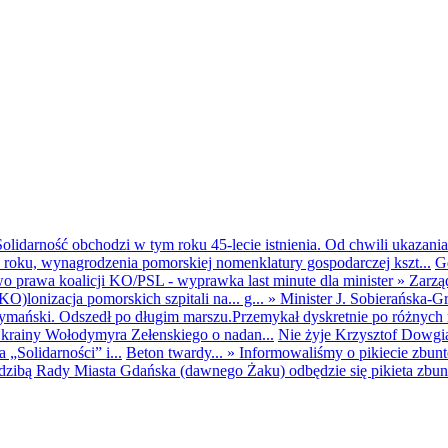
olidarność obchodzi w tym roku 45-lecie istnienia. Od chwili ukazania
25 roku, wynagrodzenia pomorskiej nomenklatury gospodarczej kszt...
G
o prawa koalicji KO/PSL - wyprawka last minute dla minister
»
Zarzą
O)lonizacja pomorskich szpitali na... g...
»
Minister J. Sobierańska-G
mański. Odszedł po długim marszu.Przemykał dyskretnie po różnych r
krainy Wołodymyra Zełenskiego o nadan...
Nie żyje Krzysztof Dowgiał
„Solidarności” i...
Beton twardy...
»
Informowaliśmy o pikiecie zbu
dzibą Rady Miasta Gdańska (dawnego Żaku) odbędzie się pikieta zbun