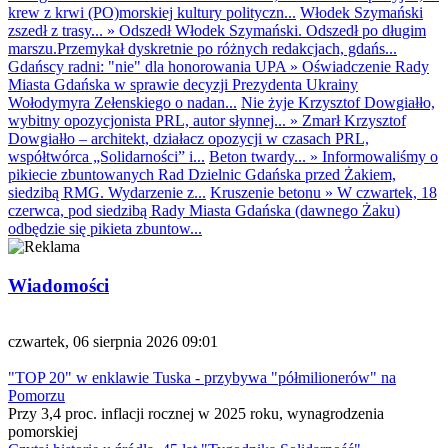
krew z krwi (PO)morskiej kultury polityczn...
Włodek Szymański
zszedł z trasy...
»
Odszedł Włodek Szymański. Odszedł po długim
marszu.Przemykał dyskretnie po różnych redakcjach, gdańs...
Gdańscy radni: "nie" dla honorowania UPA
»
Oświadczenie Rady
Miasta Gdańska w sprawie decyzji Prezydenta Ukrainy
Wołodymyra Zełenskiego o nadan...
Nie żyje Krzysztof Dowgiałło,
wybitny opozycjonista PRL, autor słynnej...
»
Zmarł Krzysztof
Dowgiałło – architekt, działacz opozycji w czasach PRL,
współtwórca „Solidarności” i...
Beton twardy...
»
Informowaliśmy o
pikiecie zbuntowanych Rad Dzielnic Gdańska przed Żakiem,
siedzibą RMG. Wydarzenie z...
Kruszenie betonu
»
W czwartek, 18
czerwca, pod siedzibą Rady Miasta Gdańska (dawnego Żaku)
odbędzie się pikieta zbuntow...
Wiadomości
czwartek, 06 sierpnia 2026 09:01
"TOP 20" w enklawie Tuska - przybywa "półmilionerów" na
Pomorzu
Przy 3,4 proc. inflacji rocznej w 2025 roku, wynagrodzenia
pomorskiej