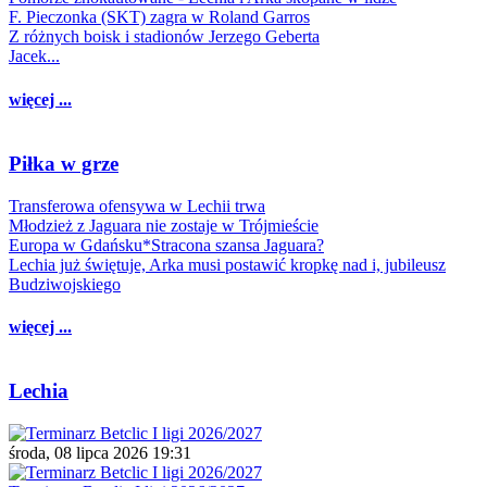
F. Pieczonka (SKT) zagra w Roland Garros
Z różnych boisk i stadionów Jerzego Geberta
Jacek...
więcej ...
Piłka w grze
Transferowa ofensywa w Lechii trwa
Młodzież z Jaguara nie zostaje w Trójmieście
Europa w Gdańsku*Stracona szansa Jaguara?
Lechia już świętuje, Arka musi postawić kropkę nad i, jubileusz
Budziwojskiego
więcej ...
Lechia
środa, 08 lipca 2026 19:31