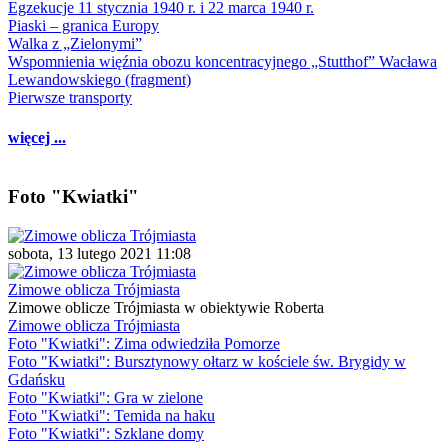
Egzekucje 11 stycznia 1940 r. i 22 marca 1940 r.
Piaski – granica Europy
Walka z „Zielonymi”
Wspomnienia więźnia obozu koncentracyjnego „Stutthof” Wacława
Lewandowskiego (fragment)
Pierwsze transporty
więcej ...
Foto "Kwiatki"
sobota, 13 lutego 2021 11:08
Zimowe oblicza Trójmiasta
Zimowe oblicze Trójmiasta w obiektywie Roberta
Zimowe oblicza Trójmiasta
Foto "Kwiatki": Zima odwiedziła Pomorze
Foto "Kwiatki": Bursztynowy ołtarz w kościele św. Brygidy w
Gdańsku
Foto "Kwiatki": Gra w zielone
Foto "Kwiatki": Temida na haku
Foto "Kwiatki": Szklane domy