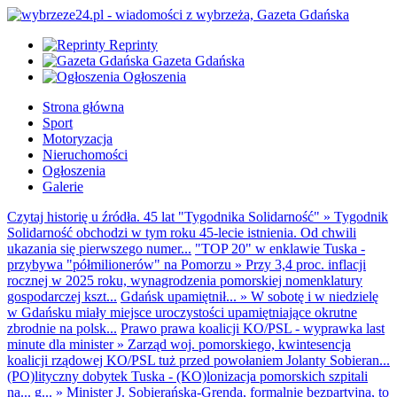
Reprinty
Gazeta Gdańska
Ogłoszenia
Strona główna
Sport
Motoryzacja
Nieruchomości
Ogłoszenia
Galerie
Czytaj historię u źródła. 45 lat "Tygodnika Solidarność"
»
Tygodnik
Solidarność obchodzi w tym roku 45-lecie istnienia. Od chwili
ukazania się pierwszego numer...
"TOP 20" w enklawie Tuska -
przybywa "półmilionerów" na Pomorzu
»
Przy 3,4 proc. inflacji
rocznej w 2025 roku, wynagrodzenia pomorskiej nomenklatury
gospodarczej kszt...
Gdańsk upamiętnił...
»
W sobotę i w niedzielę
w Gdańsku miały miejsce uroczystości upamiętniające okrutne
zbrodnie na polsk...
Prawo prawa koalicji KO/PSL - wyprawka last
minute dla minister
»
Zarząd woj. pomorskiego, kwintesencja
koalicji rządowej KO/PSL tuż przed powołaniem Jolanty Sobieran...
(PO)lityczny dobytek Tuska - (KO)lonizacja pomorskich szpitali
na... g...
»
Minister J. Sobierańska-Grenda, formalnie bezpartyjna, to