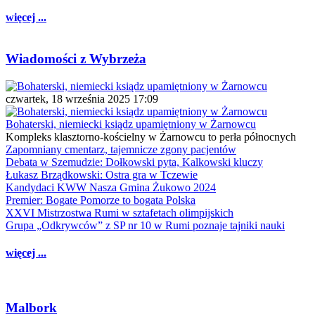
więcej ...
Wiadomości z Wybrzeża
czwartek, 18 września 2025 17:09
Bohaterski, niemiecki ksiądz upamiętniony w Żarnowcu
Kompleks klasztorno-kościelny w Żarnowcu to perła północnych
Zapomniany cmentarz, tajemnicze zgony pacjentów
Debata w Szemudzie: Dołkowski pyta, Kalkowski kluczy
Łukasz Brządkowski: Ostra gra w Tczewie
Kandydaci KWW Nasza Gmina Żukowo 2024
Premier: Bogate Pomorze to bogata Polska
XXVI Mistrzostwa Rumi w sztafetach olimpijskich
Grupa „Odkrywców” z SP nr 10 w Rumi poznaje tajniki nauki
więcej ...
Malbork