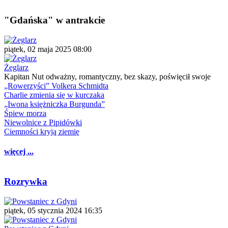
"Gdańska" w antrakcie
piątek, 02 maja 2025 08:00
Żeglarz
Kapitan Nut odważny, romantyczny, bez skazy, poświęcił swoje
„Rowerzyści” Volkera Schmidta
Charlie zmienia się w kurczaka
„Iwona księżniczka Burgunda”
Śpiew morza
Niewolnice z Pipidówki
Ciemności kryją ziemię
więcej ...
Rozrywka
piątek, 05 stycznia 2024 16:35