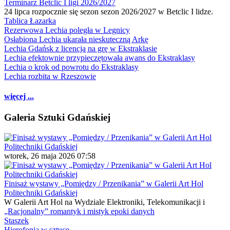
Terminarz Betclic I ligi 2026/2027
24 lipca rozpocznie się sezon sezon 2026/2027 w Betclic I lidze.
Tablica Łazarka
Rezerwowa Lechia poległa w Legnicy
Osłabiona Lechia ukarała nieskuteczną Arkę
Lechia Gdańsk z licencją na grę w Ekstraklasie
Lechia efektownie przypieczętowała awans do Ekstraklasy
Lechia o krok od powrotu do Ekstraklasy
Lechia rozbita w Rzeszowie
więcej ...
Galeria Sztuki Gdańskiej
wtorek, 26 maja 2026 07:58
Finisaż wystawy „Pomiędzy / Przenikania” w Galerii Art Hol
Politechniki Gdańskiej
W Galerii Art Hol na Wydziale Elektroniki, Telekomunikacji i
„Racjonalny” romantyk i mistyk epoki danych
Staszek
Hierofonia w sztuce