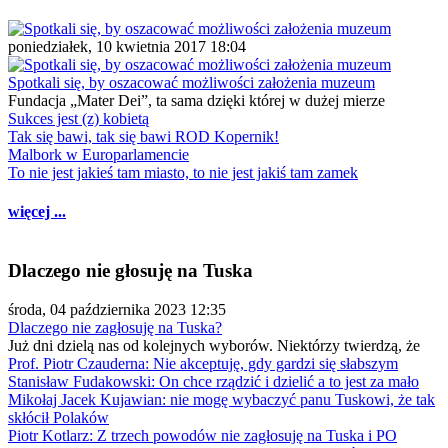
poniedziałek, 10 kwietnia 2017 18:04
Spotkali się, by oszacować możliwości założenia muzeum
Fundacja „Mater Dei”, ta sama dzięki której w dużej mierze
Sukces jest (z) kobietą
Tak się bawi, tak się bawi ROD Kopernik!
Malbork w Europarlamencie
To nie jest jakieś tam miasto, to nie jest jakiś tam zamek
więcej ...
Dlaczego nie głosuję na Tuska
środa, 04 października 2023 12:35
Dlaczego nie zagłosuję na Tuska?
Już dni dzielą nas od kolejnych wyborów. Niektórzy twierdzą, że
Prof. Piotr Czauderna: Nie akceptuję, gdy gardzi się słabszym
Stanisław Fudakowski: On chce rządzić i dzielić a to jest za mało
Mikołaj Jacek Kujawian: nie mogę wybaczyć panu Tuskowi, że tak
skłócił Polaków
Piotr Kotlarz: Z trzech powodów nie zagłosuję na Tuska i PO