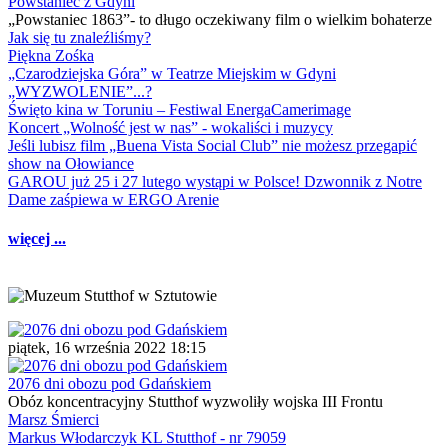
Powstaniec z Gdyni
„Powstaniec 1863”- to długo oczekiwany film o wielkim bohaterze
Jak się tu znaleźliśmy?
Piękna Zośka
„Czarodziejska Góra” w Teatrze Miejskim w Gdyni
„WYZWOLENIE”...?
Święto kina w Toruniu – Festiwal EnergaCamerimage
Koncert „Wolność jest w nas” - wokaliści i muzycy
Jeśli lubisz film „Buena Vista Social Club” nie możesz przegapić
show na Ołowiance
GAROU już 25 i 27 lutego wystąpi w Polsce! Dzwonnik z Notre
Dame zaśpiewa w ERGO Arenie
więcej ...
piątek, 16 września 2022 18:15
2076 dni obozu pod Gdańskiem
Obóz koncentracyjny Stutthof wyzwoliły wojska III Frontu
Marsz Śmierci
Markus Włodarczyk KL Stutthof - nr 79059