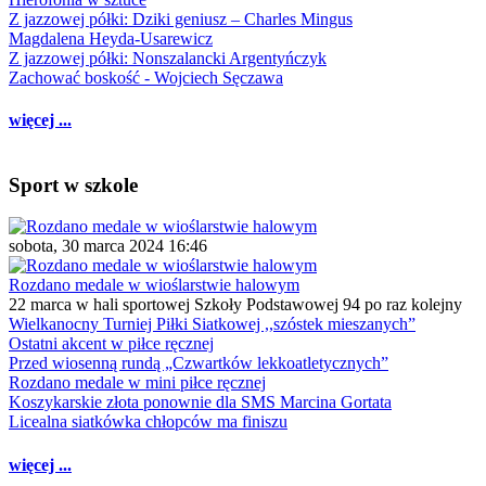
Z jazzowej półki: Dziki geniusz – Charles Mingus
Magdalena Heyda-Usarewicz
Z jazzowej półki: Nonszalancki Argentyńczyk
Zachować boskość - Wojciech Sęczawa
więcej ...
Sport w szkole
sobota, 30 marca 2024 16:46
Rozdano medale w wioślarstwie halowym
22 marca w hali sportowej Szkoły Podstawowej 94 po raz kolejny
Wielkanocny Turniej Piłki Siatkowej ,,szóstek mieszanych”
Ostatni akcent w piłce ręcznej
Przed wiosenną rundą „Czwartków lekkoatletycznych”
Rozdano medale w mini piłce ręcznej
Koszykarskie złota ponownie dla SMS Marcina Gortata
Licealna siatkówka chłopców ma finiszu
więcej ...