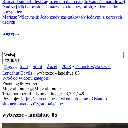
Roman Dambek: Jest zagrożeniem dla naszej tożsamości narodowej
Andrzej Michałowski: To nazwisko kojarzy mi się z niemieckim
porządkiem
Mariusz Wilczyński: Jego rządy zaskutkowały jednymi z gorszych
decyzji
więcej ...
SZUKAJ
Start
»
Sport
»
Żużel
»
2023
»
Zdunek Wybrzeże -
Landshut Devils
» wybrzeze - landshut_85
Wróć do widoku kategorii
Panel użytkownika
Moje ulubione
Total number of hits on all images: 3,791,248
Przeboje:
Najwyżej oceniane
-
Ostatnio dodane
-
Ostatnio
skomentowane
-
Często oglądane
wybrzeze - landshut_85