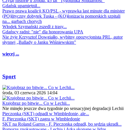
Czytaj historię u źródła. 45 lat "Tygodnika Solidarność"
Gdańsk upamiętnił...
Prawo prawa koalicji KO/PSL - wyprawka last minute dla minister
(PO)lityczny dobytek Tuska - (KO)lonizacja pomorskich szpitali
na... garbach chorych
Włodek Szymański zszedł z trasy...
Gdańscy radni: "nie" dla honorowania UPA
Nie żyje Krzysztof Dowgiałło, wybitny opozycjonista PRL, autor
słynnej „Ballady o Janku Wiśniewskim”
więcej ...
Sport
środa, 03 czerwca 2026 14:04
Krajobraz po bitwie... Co w Lechii...
Nie minęło jeszcze dwa tygodnie po sensacyjnej degradacji Lechii
Pieczonka (SKT) odpadł w Wimbledonie, ale...
F. Pieczonka (SKT) zagra w Wimbledonie
SKT na Roland Garros - F. Pieczonka odpadł, bo sędzia ukradł...
Pomorze znokautowane - Lechia i Arka skopane w lidze