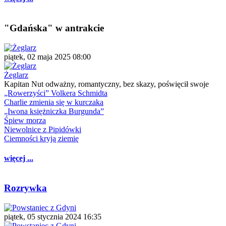
"Gdańska" w antrakcie
piątek, 02 maja 2025 08:00
Żeglarz
Kapitan Nut odważny, romantyczny, bez skazy, poświęcił swoje
„Rowerzyści” Volkera Schmidta
Charlie zmienia się w kurczaka
„Iwona księżniczka Burgunda”
Śpiew morza
Niewolnice z Pipidówki
Ciemności kryją ziemię
więcej ...
Rozrywka
piątek, 05 stycznia 2024 16:35