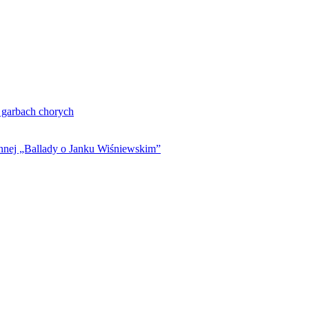
. garbach chorych
ynnej „Ballady o Janku Wiśniewskim”