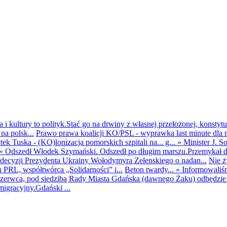
i kultury to polityk.Stać go na drwiny z własnej przełożonej, konstytuc
na polsk...
Prawo prawa koalicji KO/PSL - wyprawka last minute dla m
ek Tuska - (KO)lonizacja pomorskich szpitali na... g...
»
Minister J. S
»
Odszedł Włodek Szymański. Odszedł po długim marszu.Przemykał dys
ecyzji Prezydenta Ukrainy Wołodymyra Zełenskiego o nadan...
Nie ż
h PRL, współtwórca „Solidarności” i...
Beton twardy...
»
Informowaliś
zerwca, pod siedzibą Rady Miasta Gdańska (dawnego Żaku) odbędzie s
igracyjny.Gdański ...