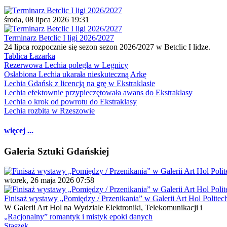
środa, 08 lipca 2026 19:31
Terminarz Betclic I ligi 2026/2027
24 lipca rozpocznie się sezon sezon 2026/2027 w Betclic I lidze.
Tablica Łazarka
Rezerwowa Lechia poległa w Legnicy
Osłabiona Lechia ukarała nieskuteczną Arkę
Lechia Gdańsk z licencją na grę w Ekstraklasie
Lechia efektownie przypieczętowała awans do Ekstraklasy
Lechia o krok od powrotu do Ekstraklasy
Lechia rozbita w Rzeszowie
więcej ...
Galeria Sztuki Gdańskiej
wtorek, 26 maja 2026 07:58
Finisaż wystawy „Pomiędzy / Przenikania” w Galerii Art Hol Politec
W Galerii Art Hol na Wydziale Elektroniki, Telekomunikacji i
„Racjonalny” romantyk i mistyk epoki danych
Staszek