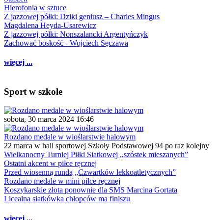
Hierofonia w sztuce
Z jazzowej półki: Dziki geniusz – Charles Mingus
Magdalena Heyda-Usarewicz
Z jazzowej półki: Nonszalancki Argentyńczyk
Zachować boskość - Wojciech Sęczawa
więcej ...
Sport w szkole
sobota, 30 marca 2024 16:46
Rozdano medale w wioślarstwie halowym
22 marca w hali sportowej Szkoły Podstawowej 94 po raz kolejny
Wielkanocny Turniej Piłki Siatkowej ,,szóstek mieszanych”
Ostatni akcent w piłce ręcznej
Przed wiosenną rundą „Czwartków lekkoatletycznych”
Rozdano medale w mini piłce ręcznej
Koszykarskie złota ponownie dla SMS Marcina Gortata
Licealna siatkówka chłopców ma finiszu
więcej ...