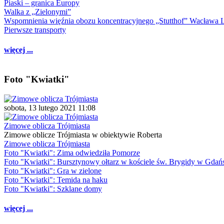
Piaski – granica Europy
Walka z „Zielonymi”
Wspomnienia więźnia obozu koncentracyjnego „Stutthof” Wacława 
Pierwsze transporty
więcej ...
Foto "Kwiatki"
sobota, 13 lutego 2021 11:08
Zimowe oblicza Trójmiasta
Zimowe oblicze Trójmiasta w obiektywie Roberta
Zimowe oblicza Trójmiasta
Foto "Kwiatki": Zima odwiedziła Pomorze
Foto "Kwiatki": Bursztynowy ołtarz w kościele św. Brygidy w Gdań
Foto "Kwiatki": Gra w zielone
Foto "Kwiatki": Temida na haku
Foto "Kwiatki": Szklane domy
więcej ...