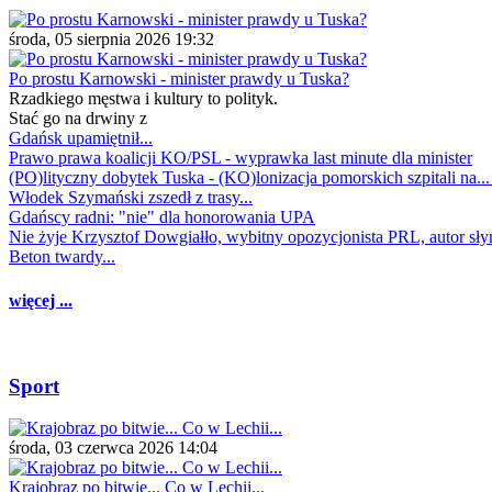
środa, 05 sierpnia 2026 19:32
Po prostu Karnowski - minister prawdy u Tuska?
Rzadkiego męstwa i kultury to polityk.
Stać go na drwiny z
Gdańsk upamiętnił...
Prawo prawa koalicji KO/PSL - wyprawka last minute dla minister
(PO)lityczny dobytek Tuska - (KO)lonizacja pomorskich szpitali na..
Włodek Szymański zszedł z trasy...
Gdańscy radni: "nie" dla honorowania UPA
Nie żyje Krzysztof Dowgiałło, wybitny opozycjonista PRL, autor sł
Beton twardy...
więcej ...
Sport
środa, 03 czerwca 2026 14:04
Krajobraz po bitwie... Co w Lechii...