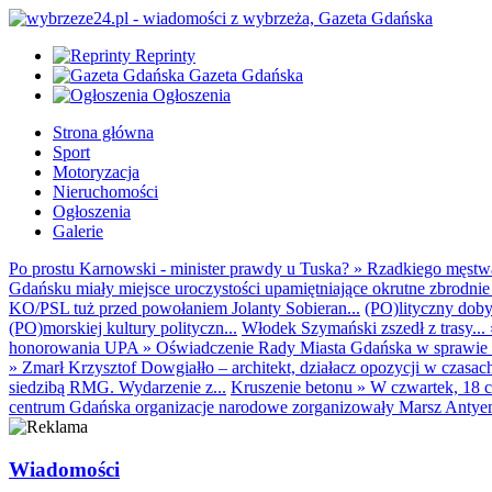
Reprinty
Gazeta Gdańska
Ogłoszenia
Strona główna
Sport
Motoryzacja
Nieruchomości
Ogłoszenia
Galerie
Po prostu Karnowski - minister prawdy u Tuska?
»
Rzadkiego męstwa 
Gdańsku miały miejsce uroczystości upamiętniające okrutne zbrodnie 
KO/PSL tuż przed powołaniem Jolanty Sobieran...
(PO)lityczny dobyt
(PO)morskiej kultury polityczn...
Włodek Szymański zszedł z trasy...
honorowania UPA
»
Oświadczenie Rady Miasta Gdańska w sprawie d
»
Zmarł Krzysztof Dowgiałło – architekt, działacz opozycji w czasac
siedzibą RMG. Wydarzenie z...
Kruszenie betonu
»
W czwartek, 18 c
centrum Gdańska organizacje narodowe zorganizowały Marsz Antyem
Wiadomości