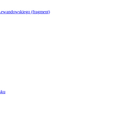
Lewandowskiego (fragment)
sku