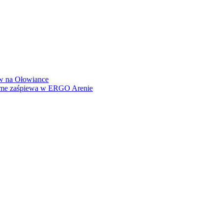
how na Ołowiance
Dame zaśpiewa w ERGO Arenie