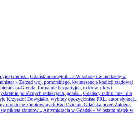
yjnej minist...
Gdańsk upamiętnił...
»
W sobotę i w niedzielę w
inister
»
Zarząd woj. pomorskiego, kwintesencja koalicji rządowej
obierańska-Grenda, formalnie bezpartyjna, to krew z krwi
kretnie po różnych redakcjach, gdańs...
Gdańscy radni: "nie" dla
yje Krzysztof Dowgiałło, wybitny opozycjonista PRL, autor słynnej...
my o pikiecie zbuntowanych Rad Dzielnic Gdańska przed Żakiem,
ię pikieta zbuntow...
Antymigracja w Gdańsk
»
W ostatni piątek w