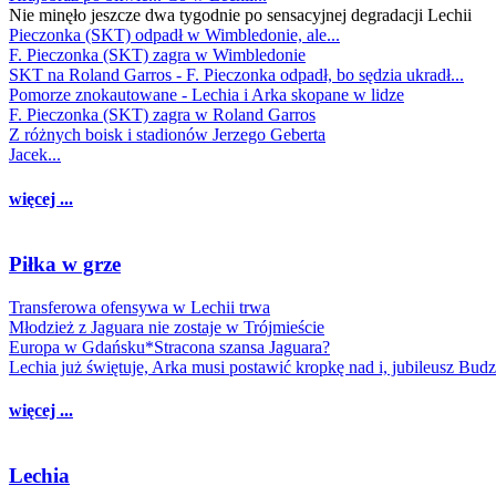
Nie minęło jeszcze dwa tygodnie po sensacyjnej degradacji Lechii
Pieczonka (SKT) odpadł w Wimbledonie, ale...
F. Pieczonka (SKT) zagra w Wimbledonie
SKT na Roland Garros - F. Pieczonka odpadł, bo sędzia ukradł...
Pomorze znokautowane - Lechia i Arka skopane w lidze
F. Pieczonka (SKT) zagra w Roland Garros
Z różnych boisk i stadionów Jerzego Geberta
Jacek...
więcej ...
Piłka w grze
Transferowa ofensywa w Lechii trwa
Młodzież z Jaguara nie zostaje w Trójmieście
Europa w Gdańsku*Stracona szansa Jaguara?
Lechia już świętuje, Arka musi postawić kropkę nad i, jubileusz Bud
więcej ...
Lechia