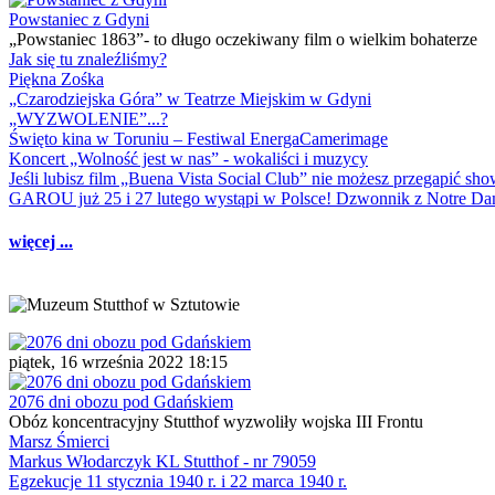
Powstaniec z Gdyni
„Powstaniec 1863”- to długo oczekiwany film o wielkim bohaterze
Jak się tu znaleźliśmy?
Piękna Zośka
„Czarodziejska Góra” w Teatrze Miejskim w Gdyni
„WYZWOLENIE”...?
Święto kina w Toruniu – Festiwal EnergaCamerimage
Koncert „Wolność jest w nas” - wokaliści i muzycy
Jeśli lubisz film „Buena Vista Social Club” nie możesz przegapić s
GAROU już 25 i 27 lutego wystąpi w Polsce! Dzwonnik z Notre 
więcej ...
piątek, 16 września 2022 18:15
2076 dni obozu pod Gdańskiem
Obóz koncentracyjny Stutthof wyzwoliły wojska III Frontu
Marsz Śmierci
Markus Włodarczyk KL Stutthof - nr 79059
Egzekucje 11 stycznia 1940 r. i 22 marca 1940 r.