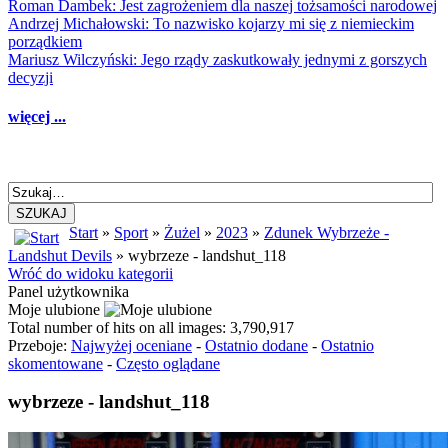
Roman Dambek: Jest zagrożeniem dla naszej tożsamości narodowej
Andrzej Michałowski: To nazwisko kojarzy mi się z niemieckim
porządkiem
Mariusz Wilczyński: Jego rządy zaskutkowały jednymi z gorszych
decyzji
więcej ...
SZUKAJ
Start
»
Sport
»
Żużel
»
2023
»
Zdunek Wybrzeże -
Landshut Devils
» wybrzeze - landshut_118
Wróć do widoku kategorii
Panel użytkownika
Moje ulubione
Total number of hits on all images: 3,790,917
Przeboje:
Najwyżej oceniane
-
Ostatnio dodane
-
Ostatnio
skomentowane
-
Często oglądane
wybrzeze - landshut_118