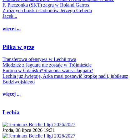
F. Pieczonka (SKT) zagra w Roland Garros
Z różnych boisk i stadionów Jerzego Geberta
Jacek...
więcej ...
Piłka w grze
Transferowa ofensywa w Lechii trwa
Młodzież z Jaguara nie zostaje w Trójmieście
Europa w Gdańsku*Stracona szansa Jaguara?
Lechia już świętuje, Arka musi postawić kropkę nad i, jubileusz
Budziwojskiego
więcej ...
Lechia
środa, 08 lipca 2026 19:31