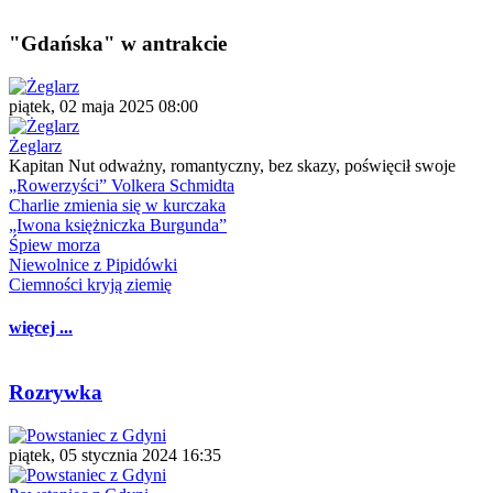
"Gdańska" w antrakcie
piątek, 02 maja 2025 08:00
Żeglarz
Kapitan Nut odważny, romantyczny, bez skazy, poświęcił swoje
„Rowerzyści” Volkera Schmidta
Charlie zmienia się w kurczaka
„Iwona księżniczka Burgunda”
Śpiew morza
Niewolnice z Pipidówki
Ciemności kryją ziemię
więcej ...
Rozrywka
piątek, 05 stycznia 2024 16:35