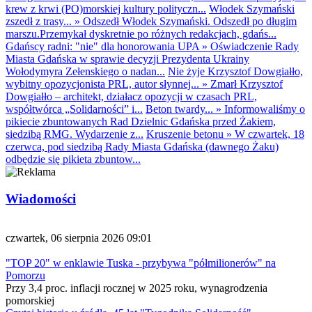
krew z krwi (PO)morskiej kultury polityczn...
Włodek Szymański
zszedł z trasy...
»
Odszedł Włodek Szymański. Odszedł po długim
marszu.Przemykał dyskretnie po różnych redakcjach, gdańs...
Gdańscy radni: "nie" dla honorowania UPA
»
Oświadczenie Rady
Miasta Gdańska w sprawie decyzji Prezydenta Ukrainy
Wołodymyra Zełenskiego o nadan...
Nie żyje Krzysztof Dowgiałło,
wybitny opozycjonista PRL, autor słynnej...
»
Zmarł Krzysztof
Dowgiałło – architekt, działacz opozycji w czasach PRL,
współtwórca „Solidarności” i...
Beton twardy...
»
Informowaliśmy o
pikiecie zbuntowanych Rad Dzielnic Gdańska przed Żakiem,
siedzibą RMG. Wydarzenie z...
Kruszenie betonu
»
W czwartek, 18
czerwca, pod siedzibą Rady Miasta Gdańska (dawnego Żaku)
odbędzie się pikieta zbuntow...
Wiadomości
czwartek, 06 sierpnia 2026 09:01
"TOP 20" w enklawie Tuska - przybywa "półmilionerów" na
Pomorzu
Przy 3,4 proc. inflacji rocznej w 2025 roku, wynagrodzenia
pomorskiej