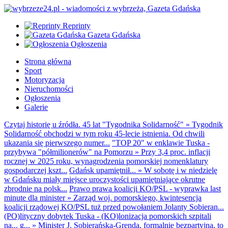
Reprinty
Gazeta Gdańska
Ogłoszenia
Strona główna
Sport
Motoryzacja
Nieruchomości
Ogłoszenia
Galerie
Czytaj historię u źródła. 45 lat "Tygodnika Solidarność"
»
Tygodnik
Solidarność obchodzi w tym roku 45-lecie istnienia. Od chwili
ukazania się pierwszego numer...
"TOP 20" w enklawie Tuska -
przybywa "półmilionerów" na Pomorzu
»
Przy 3,4 proc. inflacji
rocznej w 2025 roku, wynagrodzenia pomorskiej nomenklatury
gospodarczej kszt...
Gdańsk upamiętnił...
»
W sobotę i w niedzielę
w Gdańsku miały miejsce uroczystości upamiętniające okrutne
zbrodnie na polsk...
Prawo prawa koalicji KO/PSL - wyprawka last
minute dla minister
»
Zarząd woj. pomorskiego, kwintesencja
koalicji rządowej KO/PSL tuż przed powołaniem Jolanty Sobieran...
(PO)lityczny dobytek Tuska - (KO)lonizacja pomorskich szpitali
na... g...
»
Minister J. Sobierańska-Grenda, formalnie bezpartyjna, to