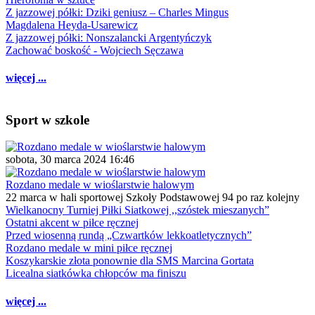
Z jazzowej półki: Dziki geniusz – Charles Mingus
Magdalena Heyda-Usarewicz
Z jazzowej półki: Nonszalancki Argentyńczyk
Zachować boskość - Wojciech Sęczawa
więcej ...
Sport w szkole
sobota, 30 marca 2024 16:46
Rozdano medale w wioślarstwie halowym
22 marca w hali sportowej Szkoły Podstawowej 94 po raz kolejny
Wielkanocny Turniej Piłki Siatkowej ,,szóstek mieszanych”
Ostatni akcent w piłce ręcznej
Przed wiosenną rundą „Czwartków lekkoatletycznych”
Rozdano medale w mini piłce ręcznej
Koszykarskie złota ponownie dla SMS Marcina Gortata
Licealna siatkówka chłopców ma finiszu
więcej ...