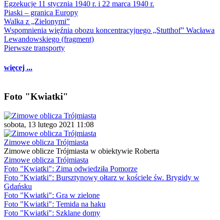
Egzekucje 11 stycznia 1940 r. i 22 marca 1940 r.
Piaski – granica Europy
Walka z „Zielonymi”
Wspomnienia więźnia obozu koncentracyjnego „Stutthof” Wacława
Lewandowskiego (fragment)
Pierwsze transporty
więcej ...
Foto "Kwiatki"
sobota, 13 lutego 2021 11:08
Zimowe oblicza Trójmiasta
Zimowe oblicze Trójmiasta w obiektywie Roberta
Zimowe oblicza Trójmiasta
Foto "Kwiatki": Zima odwiedziła Pomorze
Foto "Kwiatki": Bursztynowy ołtarz w kościele św. Brygidy w
Gdańsku
Foto "Kwiatki": Gra w zielone
Foto "Kwiatki": Temida na haku
Foto "Kwiatki": Szklane domy