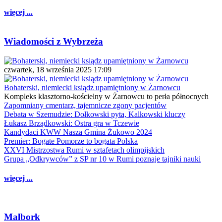
więcej ...
Wiadomości z Wybrzeża
czwartek, 18 września 2025 17:09
Bohaterski, niemiecki ksiądz upamiętniony w Żarnowcu
Kompleks klasztorno-kościelny w Żarnowcu to perła północnych
Zapomniany cmentarz, tajemnicze zgony pacjentów
Debata w Szemudzie: Dołkowski pyta, Kalkowski kluczy
Łukasz Brządkowski: Ostra gra w Tczewie
Kandydaci KWW Nasza Gmina Żukowo 2024
Premier: Bogate Pomorze to bogata Polska
XXVI Mistrzostwa Rumi w sztafetach olimpijskich
Grupa „Odkrywców” z SP nr 10 w Rumi poznaje tajniki nauki
więcej ...
Malbork