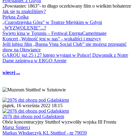
Powstaniec z Gdyni
„Powstaniec 1863”- to długo oczekiwany film o wielkim bohaterze
Jak się tu znaleźliśmy?
Piękna Zośka
„Czarodziejska Góra” w Teatrze Miejskim w Gdyni
„WYZWOLENIE”...?
Święto kina w Toruniu – Festiwal EnergaCamerimage
Koncert „Wolność jest w nas” - wokaliści i muzycy
Jeśli lubisz film „Buena Vista Social Club” nie możesz przegapić
show na Ołowiance
GAROU już 25 i 27 lutego wystąpi w Polsce! Dzwonnik z Notre
Dame zaśpiewa w ERGO Arenie
więcej ...
piątek, 16 września 2022 18:15
2076 dni obozu pod Gdańskiem
Obóz koncentracyjny Stutthof wyzwoliły wojska III Frontu
Marsz Śmierci
Markus Włodarczyk KL Stutthof - nr 79059