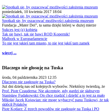
poniedziałek, 10 kwietnia 2017 18:04
Spotkali się, by oszacować możliwości założenia muzeum
Fundacja „Mater Dei”, ta sama dzięki której w dużej mierze
Sukces jest (z) kobietą
Tak się bawi, tak się bawi ROD Kopernik!
Malbork w Europarlamencie
To nie jest jakieś tam miasto, to nie jest jakiś tam zamek
więcej ...
Dlaczego nie głosuję na Tuska
środa, 04 października 2023 12:35
Dlaczego nie zagłosuję na Tuska?
Już dni dzielą nas od kolejnych wyborów. Niektórzy twierdzą, że
Prof. Piotr Czauderna: Nie akceptuję, gdy gardzi się słabszym
Stanisław Fudakowski: On chce rządzić i dzielić a to jest za mało
Mikołaj Jacek Kujawian: nie mogę wybaczyć panu Tuskowi, że tak
skłócił Polaków
Piotr Kotlarz: Z trzech powodów nie zagłosuję na Tuska i PO