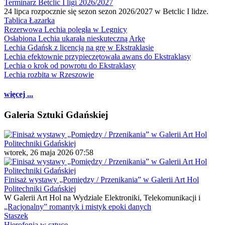
Terminarz Betclic I ligi 2026/2027
24 lipca rozpocznie się sezon sezon 2026/2027 w Betclic I lidze.
Tablica Łazarka
Rezerwowa Lechia poległa w Legnicy
Osłabiona Lechia ukarała nieskuteczną Arkę
Lechia Gdańsk z licencją na grę w Ekstraklasie
Lechia efektownie przypieczętowała awans do Ekstraklasy
Lechia o krok od powrotu do Ekstraklasy
Lechia rozbita w Rzeszowie
więcej ...
Galeria Sztuki Gdańskiej
wtorek, 26 maja 2026 07:58
Finisaż wystawy „Pomiędzy / Przenikania” w Galerii Art Hol
Politechniki Gdańskiej
W Galerii Art Hol na Wydziale Elektroniki, Telekomunikacji i
„Racjonalny” romantyk i mistyk epoki danych
Staszek
Hierofonia w sztuce