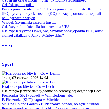
Czytaj historię u źródła. 45 lat "Tygodnika Solidarność"
Gdańsk upamiętnił...
Prawo prawa koalicji KO/PSL - wyprawka last minute dla minister
(PO)lityczny dobytek Tuska - (KO)lonizacja pomorskich szpitali
na... garbach chorych
Włodek Szymański zszedł z trasy...
Gdańscy radni: "nie" dla honorowania UPA
Nie żyje Krzysztof Dowgiałło, wybitny opozycjonista PRL, autor
słynnej „Ballady o Janku Wiśniewskim”
więcej ...
Sport
środa, 03 czerwca 2026 14:04
Krajobraz po bitwie... Co w Lechii...
Nie minęło jeszcze dwa tygodnie po sensacyjnej degradacji Lechii
Pieczonka (SKT) odpadł w Wimbledonie, ale...
F. Pieczonka (SKT) zagra w Wimbledonie
SKT na Roland Garros - F. Pieczonka odpadł, bo sędzia ukradł...
Pomorze znokautowane - Lechia i Arka skopane w lidze