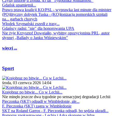
Czytaj historię u źródła. 45 lat "Tygodnika Solidarność"
Gdańsk upamiętnił...
Prawo prawa koalicji KO/PSL - wyprawka last minute dla minister
(PO)lityczny dobytek Tuska - (KO)lonizacja pomorskich szpitali
na... garbach chorych
Włodek Szymański zszedł z trasy...
Gdańscy radni: "nie" dla honorowania UPA
Nie żyje Krzysztof Dowgiałło, wybitny opozycjonista PRL, autor
słynnej „Ballady o Janku Wiśniewskim”
więcej ...
Sport
środa, 03 czerwca 2026 14:04
Krajobraz po bitwie... Co w Lechii...
Nie minęło jeszcze dwa tygodnie po sensacyjnej degradacji Lechii
Pieczonka (SKT) odpadł w Wimbledonie, ale...
F. Pieczonka (SKT) zagra w Wimbledonie
SKT na Roland Garros - F. Pieczonka odpadł, bo sędzia ukradł...
Pomorze znokautowane - Lechia i Arka skopane w lidze