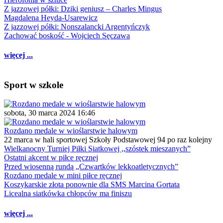
Z jazzowej półki: Dziki geniusz – Charles Mingus
Magdalena Heyda-Usarewicz
Z jazzowej półki: Nonszalancki Argentyńczyk
Zachować boskość - Wojciech Sęczawa
więcej ...
Sport w szkole
sobota, 30 marca 2024 16:46
Rozdano medale w wioślarstwie halowym
22 marca w hali sportowej Szkoły Podstawowej 94 po raz kolejny
Wielkanocny Turniej Piłki Siatkowej ,,szóstek mieszanych”
Ostatni akcent w piłce ręcznej
Przed wiosenną rundą „Czwartków lekkoatletycznych”
Rozdano medale w mini piłce ręcznej
Koszykarskie złota ponownie dla SMS Marcina Gortata
Licealna siatkówka chłopców ma finiszu
więcej ...