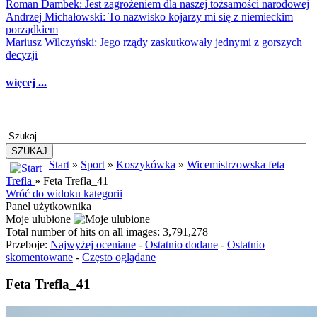
Roman Dambek: Jest zagrożeniem dla naszej tożsamości narodowej
Andrzej Michałowski: To nazwisko kojarzy mi się z niemieckim
porządkiem
Mariusz Wilczyński: Jego rządy zaskutkowały jednymi z gorszych
decyzji
więcej ...
SZUKAJ
Start
»
Sport
»
Koszykówka
»
Wicemistrzowska feta
Trefla
» Feta Trefla_41
Wróć do widoku kategorii
Panel użytkownika
Moje ulubione
Total number of hits on all images: 3,791,278
Przeboje:
Najwyżej oceniane
-
Ostatnio dodane
-
Ostatnio
skomentowane
-
Często oglądane
Feta Trefla_41