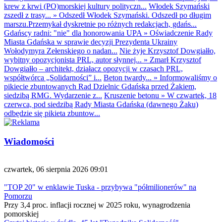
krew z krwi (PO)morskiej kultury polityczn...
Włodek Szymański
zszedł z trasy...
»
Odszedł Włodek Szymański. Odszedł po długim
marszu.Przemykał dyskretnie po różnych redakcjach, gdańs...
Gdańscy radni: "nie" dla honorowania UPA
»
Oświadczenie Rady
Miasta Gdańska w sprawie decyzji Prezydenta Ukrainy
Wołodymyra Zełenskiego o nadan...
Nie żyje Krzysztof Dowgiałło,
wybitny opozycjonista PRL, autor słynnej...
»
Zmarł Krzysztof
Dowgiałło – architekt, działacz opozycji w czasach PRL,
współtwórca „Solidarności” i...
Beton twardy...
»
Informowaliśmy o
pikiecie zbuntowanych Rad Dzielnic Gdańska przed Żakiem,
siedzibą RMG. Wydarzenie z...
Kruszenie betonu
»
W czwartek, 18
czerwca, pod siedzibą Rady Miasta Gdańska (dawnego Żaku)
odbędzie się pikieta zbuntow...
Wiadomości
czwartek, 06 sierpnia 2026 09:01
"TOP 20" w enklawie Tuska - przybywa "półmilionerów" na
Pomorzu
Przy 3,4 proc. inflacji rocznej w 2025 roku, wynagrodzenia
pomorskiej