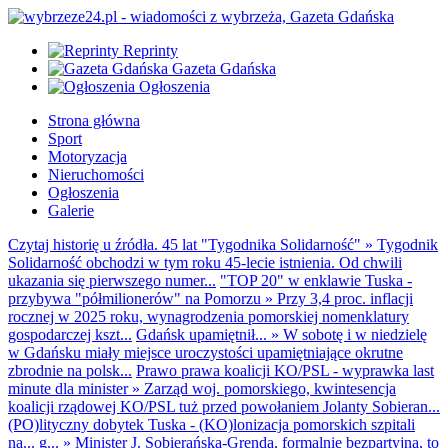
Reprinty
Gazeta Gdańska
Ogłoszenia
Strona główna
Sport
Motoryzacja
Nieruchomości
Ogłoszenia
Galerie
Czytaj historię u źródła. 45 lat "Tygodnika Solidarność"
»
Tygodnik
Solidarność obchodzi w tym roku 45-lecie istnienia. Od chwili
ukazania się pierwszego numer...
"TOP 20" w enklawie Tuska -
przybywa "półmilionerów" na Pomorzu
»
Przy 3,4 proc. inflacji
rocznej w 2025 roku, wynagrodzenia pomorskiej nomenklatury
gospodarczej kszt...
Gdańsk upamiętnił...
»
W sobotę i w niedzielę
w Gdańsku miały miejsce uroczystości upamiętniające okrutne
zbrodnie na polsk...
Prawo prawa koalicji KO/PSL - wyprawka last
minute dla minister
»
Zarząd woj. pomorskiego, kwintesencja
koalicji rządowej KO/PSL tuż przed powołaniem Jolanty Sobieran...
(PO)lityczny dobytek Tuska - (KO)lonizacja pomorskich szpitali
na... g...
»
Minister J. Sobierańska-Grenda, formalnie bezpartyjna, to