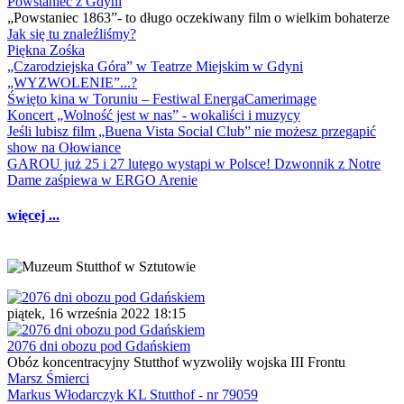
Powstaniec z Gdyni
„Powstaniec 1863”- to długo oczekiwany film o wielkim bohaterze
Jak się tu znaleźliśmy?
Piękna Zośka
„Czarodziejska Góra” w Teatrze Miejskim w Gdyni
„WYZWOLENIE”...?
Święto kina w Toruniu – Festiwal EnergaCamerimage
Koncert „Wolność jest w nas” - wokaliści i muzycy
Jeśli lubisz film „Buena Vista Social Club” nie możesz przegapić
show na Ołowiance
GAROU już 25 i 27 lutego wystąpi w Polsce! Dzwonnik z Notre
Dame zaśpiewa w ERGO Arenie
więcej ...
piątek, 16 września 2022 18:15
2076 dni obozu pod Gdańskiem
Obóz koncentracyjny Stutthof wyzwoliły wojska III Frontu
Marsz Śmierci
Markus Włodarczyk KL Stutthof - nr 79059