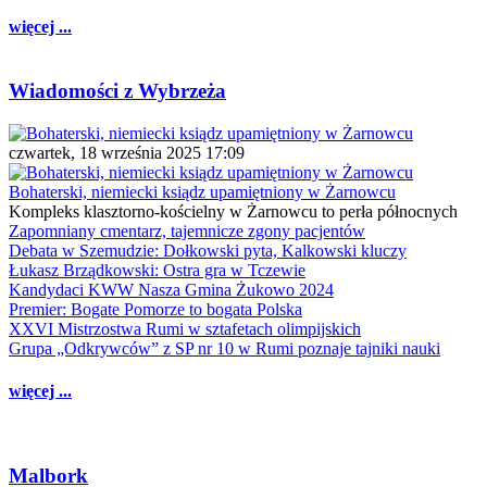
więcej ...
Wiadomości z Wybrzeża
czwartek, 18 września 2025 17:09
Bohaterski, niemiecki ksiądz upamiętniony w Żarnowcu
Kompleks klasztorno-kościelny w Żarnowcu to perła północnych
Zapomniany cmentarz, tajemnicze zgony pacjentów
Debata w Szemudzie: Dołkowski pyta, Kalkowski kluczy
Łukasz Brządkowski: Ostra gra w Tczewie
Kandydaci KWW Nasza Gmina Żukowo 2024
Premier: Bogate Pomorze to bogata Polska
XXVI Mistrzostwa Rumi w sztafetach olimpijskich
Grupa „Odkrywców” z SP nr 10 w Rumi poznaje tajniki nauki
więcej ...
Malbork