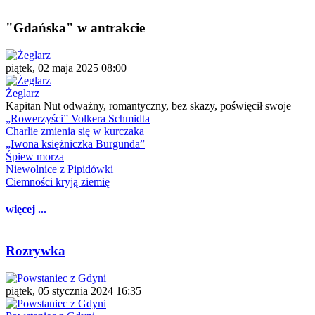
"Gdańska" w antrakcie
piątek, 02 maja 2025 08:00
Żeglarz
Kapitan Nut odważny, romantyczny, bez skazy, poświęcił swoje
„Rowerzyści” Volkera Schmidta
Charlie zmienia się w kurczaka
„Iwona księżniczka Burgunda”
Śpiew morza
Niewolnice z Pipidówki
Ciemności kryją ziemię
więcej ...
Rozrywka
piątek, 05 stycznia 2024 16:35