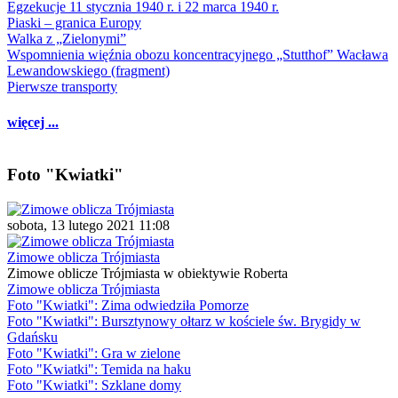
Egzekucje 11 stycznia 1940 r. i 22 marca 1940 r.
Piaski – granica Europy
Walka z „Zielonymi”
Wspomnienia więźnia obozu koncentracyjnego „Stutthof” Wacława
Lewandowskiego (fragment)
Pierwsze transporty
więcej ...
Foto "Kwiatki"
sobota, 13 lutego 2021 11:08
Zimowe oblicza Trójmiasta
Zimowe oblicze Trójmiasta w obiektywie Roberta
Zimowe oblicza Trójmiasta
Foto "Kwiatki": Zima odwiedziła Pomorze
Foto "Kwiatki": Bursztynowy ołtarz w kościele św. Brygidy w
Gdańsku
Foto "Kwiatki": Gra w zielone
Foto "Kwiatki": Temida na haku
Foto "Kwiatki": Szklane domy