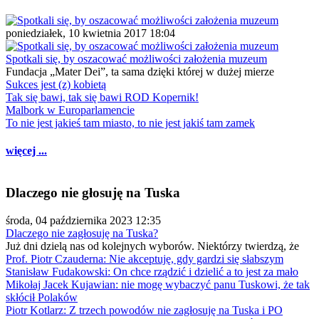
poniedziałek, 10 kwietnia 2017 18:04
Spotkali się, by oszacować możliwości założenia muzeum
Fundacja „Mater Dei”, ta sama dzięki której w dużej mierze
Sukces jest (z) kobietą
Tak się bawi, tak się bawi ROD Kopernik!
Malbork w Europarlamencie
To nie jest jakieś tam miasto, to nie jest jakiś tam zamek
więcej ...
Dlaczego nie głosuję na Tuska
środa, 04 października 2023 12:35
Dlaczego nie zagłosuję na Tuska?
Już dni dzielą nas od kolejnych wyborów. Niektórzy twierdzą, że
Prof. Piotr Czauderna: Nie akceptuję, gdy gardzi się słabszym
Stanisław Fudakowski: On chce rządzić i dzielić a to jest za mało
Mikołaj Jacek Kujawian: nie mogę wybaczyć panu Tuskowi, że tak
skłócił Polaków
Piotr Kotlarz: Z trzech powodów nie zagłosuję na Tuska i PO