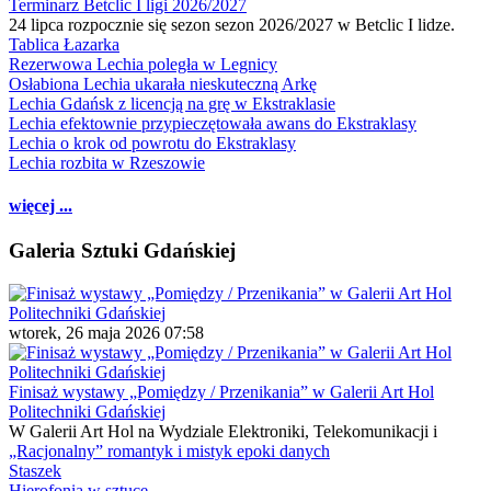
Terminarz Betclic I ligi 2026/2027
24 lipca rozpocznie się sezon sezon 2026/2027 w Betclic I lidze.
Tablica Łazarka
Rezerwowa Lechia poległa w Legnicy
Osłabiona Lechia ukarała nieskuteczną Arkę
Lechia Gdańsk z licencją na grę w Ekstraklasie
Lechia efektownie przypieczętowała awans do Ekstraklasy
Lechia o krok od powrotu do Ekstraklasy
Lechia rozbita w Rzeszowie
więcej ...
Galeria Sztuki Gdańskiej
wtorek, 26 maja 2026 07:58
Finisaż wystawy „Pomiędzy / Przenikania” w Galerii Art Hol
Politechniki Gdańskiej
W Galerii Art Hol na Wydziale Elektroniki, Telekomunikacji i
„Racjonalny” romantyk i mistyk epoki danych
Staszek
Hierofonia w sztuce