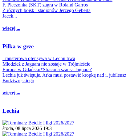
F. Pieczonka (SKT) zagra w Roland Garros
Z różnych boisk i stadionów Jerzego Geberta
Jacek...
więcej ...
Piłka w grze
Transferowa ofensywa w Lechii trwa
Młodzież z Jaguara nie zostaje w Trójmieście
Europa w Gdańsku*Stracona szansa Jaguara?
Lechia już świętuje, Arka musi postawić kropkę nad i, jubileusz
Budziwojskiego
więcej ...
Lechia
środa, 08 lipca 2026 19:31