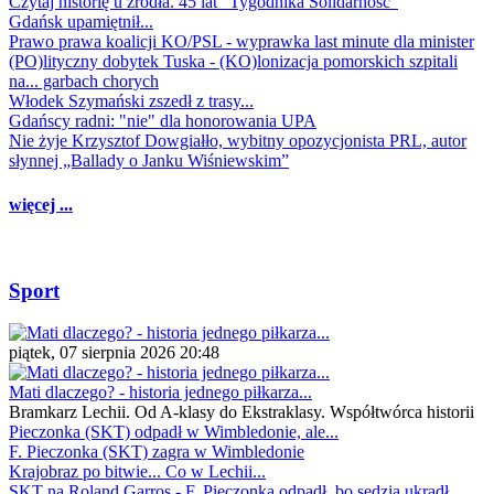
Czytaj historię u źródła. 45 lat "Tygodnika Solidarność"
Gdańsk upamiętnił...
Prawo prawa koalicji KO/PSL - wyprawka last minute dla minister
(PO)lityczny dobytek Tuska - (KO)lonizacja pomorskich szpitali
na... garbach chorych
Włodek Szymański zszedł z trasy...
Gdańscy radni: "nie" dla honorowania UPA
Nie żyje Krzysztof Dowgiałło, wybitny opozycjonista PRL, autor
słynnej „Ballady o Janku Wiśniewskim”
więcej ...
Sport
piątek, 07 sierpnia 2026 20:48
Mati dlaczego? - historia jednego piłkarza...
Bramkarz Lechii. Od A-klasy do Ekstraklasy. Współtwórca historii
Pieczonka (SKT) odpadł w Wimbledonie, ale...
F. Pieczonka (SKT) zagra w Wimbledonie
Krajobraz po bitwie... Co w Lechii...
SKT na Roland Garros - F. Pieczonka odpadł, bo sędzia ukradł...