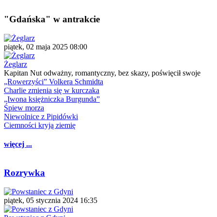
"Gdańska" w antrakcie
piątek, 02 maja 2025 08:00
Żeglarz
Kapitan Nut odważny, romantyczny, bez skazy, poświęcił swoje
„Rowerzyści” Volkera Schmidta
Charlie zmienia się w kurczaka
„Iwona księżniczka Burgunda”
Śpiew morza
Niewolnice z Pipidówki
Ciemności kryją ziemię
więcej ...
Rozrywka
piątek, 05 stycznia 2024 16:35