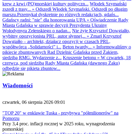
krew z krwi (PO)morskiej kultury polityczn...
Włodek Szymański
zszedł z trasy...
»
Odszedł Włodek Szymański. Odszedł po długim
marszu.Przemykał dyskretnie po różnych redakcjach, gdańs...
Gdańscy radni: "nie" dla honorowania UPA
»
Oświadczenie Rady
Miasta Gdańska w sprawie decyzji Prezydenta Ukrainy
Wołodymyra Zełenskiego o nadan...
Nie żyje Krzysztof Dowgiałło,
wybitny opozycjonista PRL, autor słynnej...
»
Zmarł Krzysztof
Dowgiałło – architekt, działacz opozycji w czasach PRL,
współtwórca „Solidarności” i...
Beton twardy...
»
Informowaliśmy o
pikiecie zbuntowanych Rad Dzielnic Gdańska przed Żakiem,
siedzibą RMG. Wydarzenie z...
Kruszenie betonu
»
W czwartek, 18
czerwca, pod siedzibą Rady Miasta Gdańska (dawnego Żaku)
odbędzie się pikieta zbuntow...
Wiadomości
czwartek, 06 sierpnia 2026 09:01
"TOP 20" w enklawie Tuska - przybywa "półmilionerów" na
Pomorzu
Przy 3,4 proc. inflacji rocznej w 2025 roku, wynagrodzenia
pomorskiej