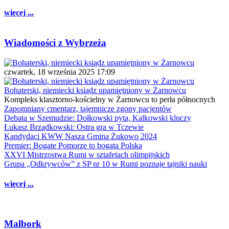
więcej ...
Wiadomości z Wybrzeża
czwartek, 18 września 2025 17:09
Bohaterski, niemiecki ksiądz upamiętniony w Żarnowcu
Kompleks klasztorno-kościelny w Żarnowcu to perła północnych
Zapomniany cmentarz, tajemnicze zgony pacjentów
Debata w Szemudzie: Dołkowski pyta, Kalkowski kluczy
Łukasz Brządkowski: Ostra gra w Tczewie
Kandydaci KWW Nasza Gmina Żukowo 2024
Premier: Bogate Pomorze to bogata Polska
XXVI Mistrzostwa Rumi w sztafetach olimpijskich
Grupa „Odkrywców” z SP nr 10 w Rumi poznaje tajniki nauki
więcej ...
Malbork