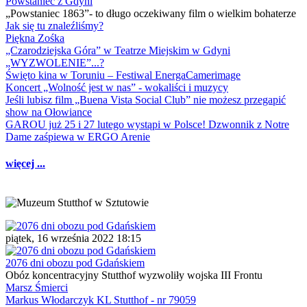
Powstaniec z Gdyni
„Powstaniec 1863”- to długo oczekiwany film o wielkim bohaterze
Jak się tu znaleźliśmy?
Piękna Zośka
„Czarodziejska Góra” w Teatrze Miejskim w Gdyni
„WYZWOLENIE”...?
Święto kina w Toruniu – Festiwal EnergaCamerimage
Koncert „Wolność jest w nas” - wokaliści i muzycy
Jeśli lubisz film „Buena Vista Social Club” nie możesz przegapić
show na Ołowiance
GAROU już 25 i 27 lutego wystąpi w Polsce! Dzwonnik z Notre
Dame zaśpiewa w ERGO Arenie
więcej ...
piątek, 16 września 2022 18:15
2076 dni obozu pod Gdańskiem
Obóz koncentracyjny Stutthof wyzwoliły wojska III Frontu
Marsz Śmierci
Markus Włodarczyk KL Stutthof - nr 79059