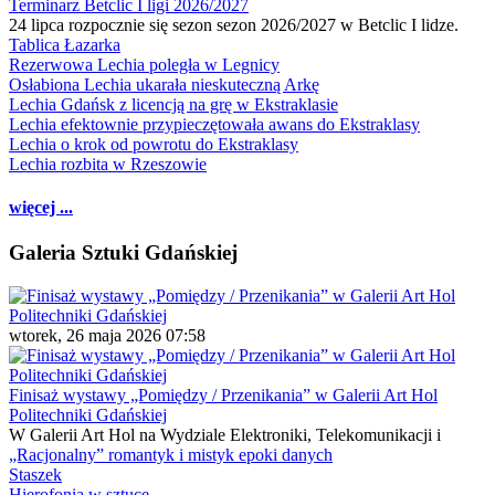
Terminarz Betclic I ligi 2026/2027
24 lipca rozpocznie się sezon sezon 2026/2027 w Betclic I lidze.
Tablica Łazarka
Rezerwowa Lechia poległa w Legnicy
Osłabiona Lechia ukarała nieskuteczną Arkę
Lechia Gdańsk z licencją na grę w Ekstraklasie
Lechia efektownie przypieczętowała awans do Ekstraklasy
Lechia o krok od powrotu do Ekstraklasy
Lechia rozbita w Rzeszowie
więcej ...
Galeria Sztuki Gdańskiej
wtorek, 26 maja 2026 07:58
Finisaż wystawy „Pomiędzy / Przenikania” w Galerii Art Hol
Politechniki Gdańskiej
W Galerii Art Hol na Wydziale Elektroniki, Telekomunikacji i
„Racjonalny” romantyk i mistyk epoki danych
Staszek
Hierofonia w sztuce