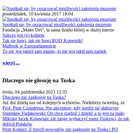
poniedziałek, 10 kwietnia 2017 18:04
Spotkali się, by oszacować możliwości założenia muzeum
Fundacja „Mater Dei”, ta sama dzięki której w dużej mierze
Sukces jest (z) kobietą
Tak się bawi, tak się bawi ROD Kopernik!
Malbork w Europarlamencie
To nie jest jakieś tam miasto, to nie jest jakiś tam zamek
więcej ...
Dlaczego nie głosuję na Tuska
środa, 04 października 2023 12:35
Dlaczego nie zagłosuję na Tuska?
Już dni dzielą nas od kolejnych wyborów. Niektórzy twierdzą, że
Prof. Piotr Czauderna: Nie akceptuję, gdy gardzi się słabszym
Stanisław Fudakowski: On chce rządzić i dzielić a to jest za mało
Mikołaj Jacek Kujawian: nie mogę wybaczyć panu Tuskowi, że tak
skłócił Polaków
Piotr Kotlarz: Z trzech powodów nie zagłosuję na Tuska i PO