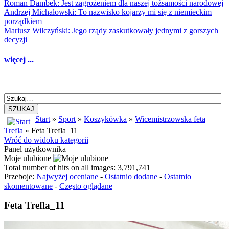
Roman Dambek: Jest zagrożeniem dla naszej tożsamości narodowej
Andrzej Michałowski: To nazwisko kojarzy mi się z niemieckim
porządkiem
Mariusz Wilczyński: Jego rządy zaskutkowały jednymi z gorszych
decyzji
więcej ...
SZUKAJ
Start
»
Sport
»
Koszykówka
»
Wicemistrzowska feta
Trefla
» Feta Trefla_11
Wróć do widoku kategorii
Panel użytkownika
Moje ulubione
Total number of hits on all images: 3,791,741
Przeboje:
Najwyżej oceniane
-
Ostatnio dodane
-
Ostatnio
skomentowane
-
Często oglądane
Feta Trefla_11