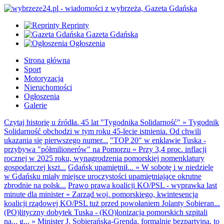
Reprinty
Gazeta Gdańska
Ogłoszenia
Strona główna
Sport
Motoryzacja
Nieruchomości
Ogłoszenia
Galerie
Czytaj historię u źródła. 45 lat "Tygodnika Solidarność"
»
Tygodnik
Solidarność obchodzi w tym roku 45-lecie istnienia. Od chwili
ukazania się pierwszego numer...
"TOP 20" w enklawie Tuska -
przybywa "półmilionerów" na Pomorzu
»
Przy 3,4 proc. inflacji
rocznej w 2025 roku, wynagrodzenia pomorskiej nomenklatury
gospodarczej kszt...
Gdańsk upamiętnił...
»
W sobotę i w niedzielę
w Gdańsku miały miejsce uroczystości upamiętniające okrutne
zbrodnie na polsk...
Prawo prawa koalicji KO/PSL - wyprawka last
minute dla minister
»
Zarząd woj. pomorskiego, kwintesencja
koalicji rządowej KO/PSL tuż przed powołaniem Jolanty Sobieran...
(PO)lityczny dobytek Tuska - (KO)lonizacja pomorskich szpitali
na... g...
»
Minister J. Sobierańska-Grenda, formalnie bezpartyjna, to