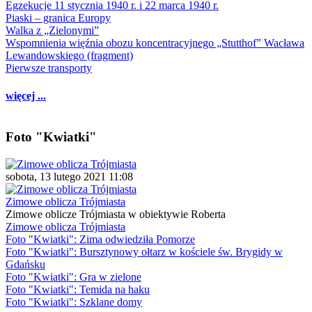
Egzekucje 11 stycznia 1940 r. i 22 marca 1940 r.
Piaski – granica Europy
Walka z „Zielonymi”
Wspomnienia więźnia obozu koncentracyjnego „Stutthof” Wacława
Lewandowskiego (fragment)
Pierwsze transporty
więcej ...
Foto "Kwiatki"
sobota, 13 lutego 2021 11:08
Zimowe oblicza Trójmiasta
Zimowe oblicze Trójmiasta w obiektywie Roberta
Zimowe oblicza Trójmiasta
Foto "Kwiatki": Zima odwiedziła Pomorze
Foto "Kwiatki": Bursztynowy ołtarz w kościele św. Brygidy w
Gdańsku
Foto "Kwiatki": Gra w zielone
Foto "Kwiatki": Temida na haku
Foto "Kwiatki": Szklane domy