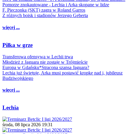
Pomorze znokautowane - Lechia i Arka skopane w lidze
F. Pieczonka (SKT) zagra w Roland Garros
Z różnych boisk i stadionów Jerzego Geberta
więcej ...
Piłka w grze
Transferowa ofensywa w Lechii trwa
Młodzież z Jaguara nie zostaje w Trójmieście
Europa w Gdańsku*Stracona szansa Jaguara?
Lechia już świętuje, Arka musi postawić kropkę nad i, jubileusz
Budziwojskiego
więcej ...
Lechia
środa, 08 lipca 2026 19:31