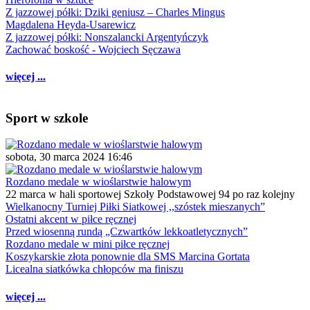
Z jazzowej półki: Dziki geniusz – Charles Mingus
Magdalena Heyda-Usarewicz
Z jazzowej półki: Nonszalancki Argentyńczyk
Zachować boskość - Wojciech Sęczawa
więcej ...
Sport w szkole
sobota, 30 marca 2024 16:46
Rozdano medale w wioślarstwie halowym
22 marca w hali sportowej Szkoły Podstawowej 94 po raz kolejny
Wielkanocny Turniej Piłki Siatkowej ,,szóstek mieszanych”
Ostatni akcent w piłce ręcznej
Przed wiosenną rundą „Czwartków lekkoatletycznych”
Rozdano medale w mini piłce ręcznej
Koszykarskie złota ponownie dla SMS Marcina Gortata
Licealna siatkówka chłopców ma finiszu
więcej ...