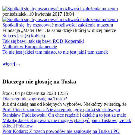
poniedziałek, 10 kwietnia 2017 18:04
Spotkali się, by oszacować możliwości założenia muzeum
Fundacja „Mater Dei”, ta sama dzięki której w dużej mierze
Sukces jest (z) kobietą
Tak się bawi, tak się bawi ROD Kopernik!
Malbork w Europarlamencie
To nie jest jakieś tam miasto, to nie jest jakiś tam zamek
więcej ...
Dlaczego nie głosuję na Tuska
środa, 04 października 2023 12:35
Dlaczego nie zagłosuję na Tuska?
Już dni dzielą nas od kolejnych wyborów. Niektórzy twierdzą, że
Prof. Piotr Czauderna: Nie akceptuję, gdy gardzi się słabszym
Stanisław Fudakowski: On chce rządzić i dzielić a to jest za mało
Mikołaj Jacek Kujawian: nie mogę wybaczyć panu Tuskowi, że tak
skłócił Polaków
Piotr Kotlarz: Z trzech powodów nie zagłosuję na Tuska i PO