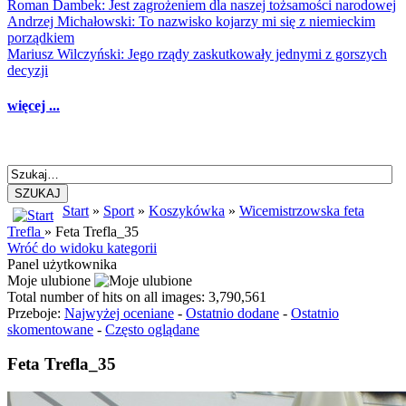
Roman Dambek: Jest zagrożeniem dla naszej tożsamości narodowej
Andrzej Michałowski: To nazwisko kojarzy mi się z niemieckim
porządkiem
Mariusz Wilczyński: Jego rządy zaskutkowały jednymi z gorszych
decyzji
więcej ...
SZUKAJ
Start
»
Sport
»
Koszykówka
»
Wicemistrzowska feta
Trefla
» Feta Trefla_35
Wróć do widoku kategorii
Panel użytkownika
Moje ulubione
Total number of hits on all images: 3,790,561
Przeboje:
Najwyżej oceniane
-
Ostatnio dodane
-
Ostatnio
skomentowane
-
Często oglądane
Feta Trefla_35