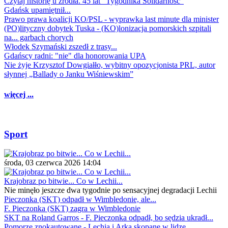
Czytaj historię u źródła. 45 lat "Tygodnika Solidarność"
Gdańsk upamiętnił...
Prawo prawa koalicji KO/PSL - wyprawka last minute dla minister
(PO)lityczny dobytek Tuska - (KO)lonizacja pomorskich szpitali
na... garbach chorych
Włodek Szymański zszedł z trasy...
Gdańscy radni: "nie" dla honorowania UPA
Nie żyje Krzysztof Dowgiałło, wybitny opozycjonista PRL, autor
słynnej „Ballady o Janku Wiśniewskim”
więcej ...
Sport
środa, 03 czerwca 2026 14:04
Krajobraz po bitwie... Co w Lechii...
Nie minęło jeszcze dwa tygodnie po sensacyjnej degradacji Lechii
Pieczonka (SKT) odpadł w Wimbledonie, ale...
F. Pieczonka (SKT) zagra w Wimbledonie
SKT na Roland Garros - F. Pieczonka odpadł, bo sędzia ukradł...
Pomorze znokautowane - Lechia i Arka skopane w lidze