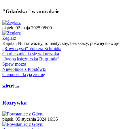
"Gdańska" w antrakcie
piątek, 02 maja 2025 08:00
Żeglarz
Kapitan Nut odważny, romantyczny, bez skazy, poświęcił swoje
„Rowerzyści” Volkera Schmidta
Charlie zmienia się w kurczaka
„Iwona księżniczka Burgunda”
Śpiew morza
Niewolnice z Pipidówki
Ciemności kryją ziemię
więcej ...
Rozrywka
piątek, 05 stycznia 2024 16:35