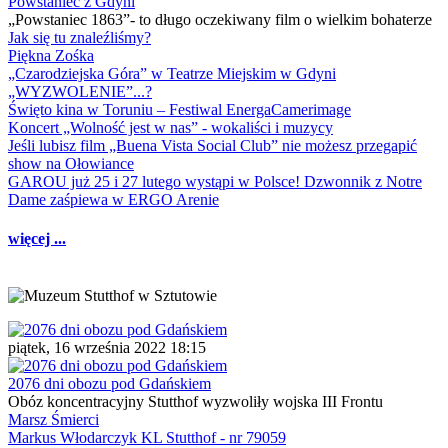
Powstaniec z Gdyni
„Powstaniec 1863”- to długo oczekiwany film o wielkim bohaterze
Jak się tu znaleźliśmy?
Piękna Zośka
„Czarodziejska Góra” w Teatrze Miejskim w Gdyni
„WYZWOLENIE”...?
Święto kina w Toruniu – Festiwal EnergaCamerimage
Koncert „Wolność jest w nas” - wokaliści i muzycy
Jeśli lubisz film „Buena Vista Social Club” nie możesz przegapić
show na Ołowiance
GAROU już 25 i 27 lutego wystąpi w Polsce! Dzwonnik z Notre
Dame zaśpiewa w ERGO Arenie
więcej ...
piątek, 16 września 2022 18:15
2076 dni obozu pod Gdańskiem
Obóz koncentracyjny Stutthof wyzwoliły wojska III Frontu
Marsz Śmierci
Markus Włodarczyk KL Stutthof - nr 79059