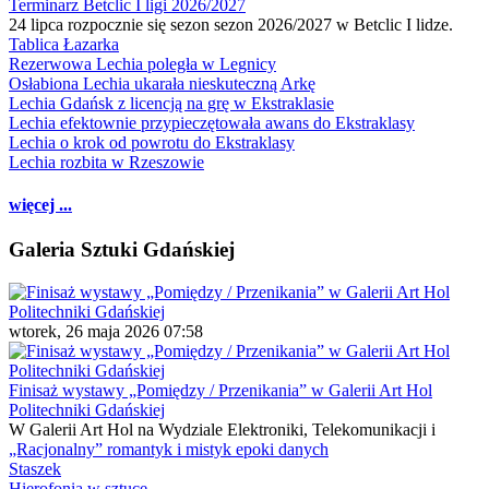
Terminarz Betclic I ligi 2026/2027
24 lipca rozpocznie się sezon sezon 2026/2027 w Betclic I lidze.
Tablica Łazarka
Rezerwowa Lechia poległa w Legnicy
Osłabiona Lechia ukarała nieskuteczną Arkę
Lechia Gdańsk z licencją na grę w Ekstraklasie
Lechia efektownie przypieczętowała awans do Ekstraklasy
Lechia o krok od powrotu do Ekstraklasy
Lechia rozbita w Rzeszowie
więcej ...
Galeria Sztuki Gdańskiej
wtorek, 26 maja 2026 07:58
Finisaż wystawy „Pomiędzy / Przenikania” w Galerii Art Hol
Politechniki Gdańskiej
W Galerii Art Hol na Wydziale Elektroniki, Telekomunikacji i
„Racjonalny” romantyk i mistyk epoki danych
Staszek
Hierofonia w sztuce