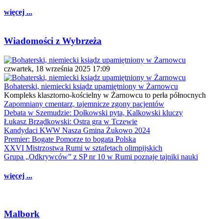
więcej ...
Wiadomości z Wybrzeża
czwartek, 18 września 2025 17:09
Bohaterski, niemiecki ksiądz upamiętniony w Żarnowcu
Kompleks klasztorno-kościelny w Żarnowcu to perła północnych
Zapomniany cmentarz, tajemnicze zgony pacjentów
Debata w Szemudzie: Dołkowski pyta, Kalkowski kluczy
Łukasz Brządkowski: Ostra gra w Tczewie
Kandydaci KWW Nasza Gmina Żukowo 2024
Premier: Bogate Pomorze to bogata Polska
XXVI Mistrzostwa Rumi w sztafetach olimpijskich
Grupa „Odkrywców” z SP nr 10 w Rumi poznaje tajniki nauki
więcej ...
Malbork