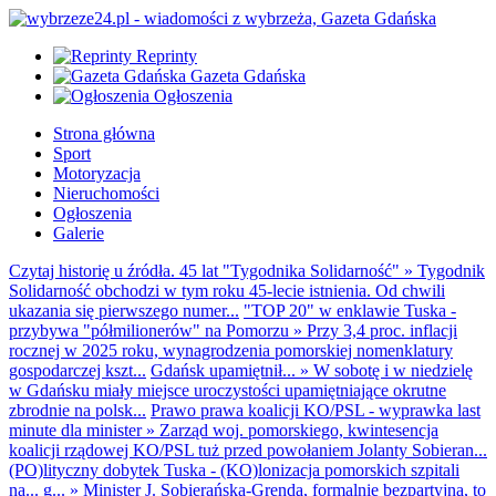
Reprinty
Gazeta Gdańska
Ogłoszenia
Strona główna
Sport
Motoryzacja
Nieruchomości
Ogłoszenia
Galerie
Czytaj historię u źródła. 45 lat "Tygodnika Solidarność"
»
Tygodnik
Solidarność obchodzi w tym roku 45-lecie istnienia. Od chwili
ukazania się pierwszego numer...
"TOP 20" w enklawie Tuska -
przybywa "półmilionerów" na Pomorzu
»
Przy 3,4 proc. inflacji
rocznej w 2025 roku, wynagrodzenia pomorskiej nomenklatury
gospodarczej kszt...
Gdańsk upamiętnił...
»
W sobotę i w niedzielę
w Gdańsku miały miejsce uroczystości upamiętniające okrutne
zbrodnie na polsk...
Prawo prawa koalicji KO/PSL - wyprawka last
minute dla minister
»
Zarząd woj. pomorskiego, kwintesencja
koalicji rządowej KO/PSL tuż przed powołaniem Jolanty Sobieran...
(PO)lityczny dobytek Tuska - (KO)lonizacja pomorskich szpitali
na... g...
»
Minister J. Sobierańska-Grenda, formalnie bezpartyjna, to