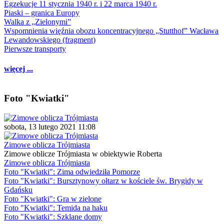
Egzekucje 11 stycznia 1940 r. i 22 marca 1940 r.
Piaski – granica Europy
Walka z „Zielonymi”
Wspomnienia więźnia obozu koncentracyjnego „Stutthof” Wacława
Lewandowskiego (fragment)
Pierwsze transporty
więcej ...
Foto "Kwiatki"
sobota, 13 lutego 2021 11:08
Zimowe oblicza Trójmiasta
Zimowe oblicze Trójmiasta w obiektywie Roberta
Zimowe oblicza Trójmiasta
Foto "Kwiatki": Zima odwiedziła Pomorze
Foto "Kwiatki": Bursztynowy ołtarz w kościele św. Brygidy w
Gdańsku
Foto "Kwiatki": Gra w zielone
Foto "Kwiatki": Temida na haku
Foto "Kwiatki": Szklane domy