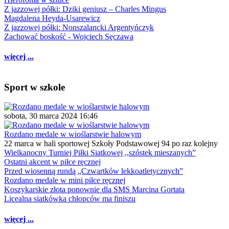
Z jazzowej półki: Dziki geniusz – Charles Mingus
Magdalena Heyda-Usarewicz
Z jazzowej półki: Nonszalancki Argentyńczyk
Zachować boskość - Wojciech Sęczawa
więcej ...
Sport w szkole
sobota, 30 marca 2024 16:46
Rozdano medale w wioślarstwie halowym
22 marca w hali sportowej Szkoły Podstawowej 94 po raz kolejny
Wielkanocny Turniej Piłki Siatkowej ,,szóstek mieszanych”
Ostatni akcent w piłce ręcznej
Przed wiosenną rundą „Czwartków lekkoatletycznych”
Rozdano medale w mini piłce ręcznej
Koszykarskie złota ponownie dla SMS Marcina Gortata
Licealna siatkówka chłopców ma finiszu
więcej ...