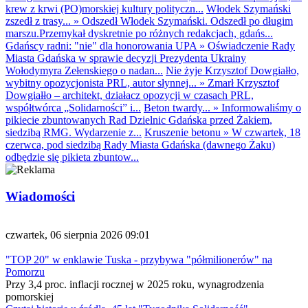
krew z krwi (PO)morskiej kultury polityczn...
Włodek Szymański
zszedł z trasy...
»
Odszedł Włodek Szymański. Odszedł po długim
marszu.Przemykał dyskretnie po różnych redakcjach, gdańs...
Gdańscy radni: "nie" dla honorowania UPA
»
Oświadczenie Rady
Miasta Gdańska w sprawie decyzji Prezydenta Ukrainy
Wołodymyra Zełenskiego o nadan...
Nie żyje Krzysztof Dowgiałło,
wybitny opozycjonista PRL, autor słynnej...
»
Zmarł Krzysztof
Dowgiałło – architekt, działacz opozycji w czasach PRL,
współtwórca „Solidarności” i...
Beton twardy...
»
Informowaliśmy o
pikiecie zbuntowanych Rad Dzielnic Gdańska przed Żakiem,
siedzibą RMG. Wydarzenie z...
Kruszenie betonu
»
W czwartek, 18
czerwca, pod siedzibą Rady Miasta Gdańska (dawnego Żaku)
odbędzie się pikieta zbuntow...
Wiadomości
czwartek, 06 sierpnia 2026 09:01
"TOP 20" w enklawie Tuska - przybywa "półmilionerów" na
Pomorzu
Przy 3,4 proc. inflacji rocznej w 2025 roku, wynagrodzenia
pomorskiej