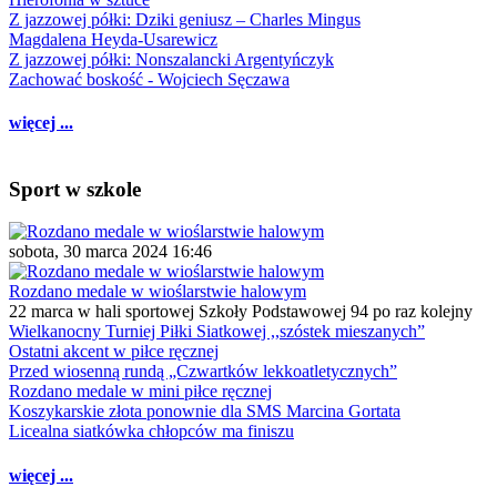
Z jazzowej półki: Dziki geniusz – Charles Mingus
Magdalena Heyda-Usarewicz
Z jazzowej półki: Nonszalancki Argentyńczyk
Zachować boskość - Wojciech Sęczawa
więcej ...
Sport w szkole
sobota, 30 marca 2024 16:46
Rozdano medale w wioślarstwie halowym
22 marca w hali sportowej Szkoły Podstawowej 94 po raz kolejny
Wielkanocny Turniej Piłki Siatkowej ,,szóstek mieszanych”
Ostatni akcent w piłce ręcznej
Przed wiosenną rundą „Czwartków lekkoatletycznych”
Rozdano medale w mini piłce ręcznej
Koszykarskie złota ponownie dla SMS Marcina Gortata
Licealna siatkówka chłopców ma finiszu
więcej ...