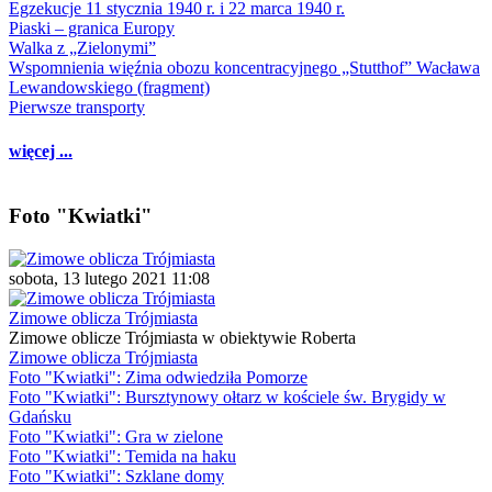
Egzekucje 11 stycznia 1940 r. i 22 marca 1940 r.
Piaski – granica Europy
Walka z „Zielonymi”
Wspomnienia więźnia obozu koncentracyjnego „Stutthof” Wacława
Lewandowskiego (fragment)
Pierwsze transporty
więcej ...
Foto "Kwiatki"
sobota, 13 lutego 2021 11:08
Zimowe oblicza Trójmiasta
Zimowe oblicze Trójmiasta w obiektywie Roberta
Zimowe oblicza Trójmiasta
Foto "Kwiatki": Zima odwiedziła Pomorze
Foto "Kwiatki": Bursztynowy ołtarz w kościele św. Brygidy w
Gdańsku
Foto "Kwiatki": Gra w zielone
Foto "Kwiatki": Temida na haku
Foto "Kwiatki": Szklane domy