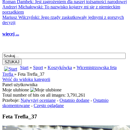
Roman Dambek: Jest zagrożeniem dla naszej tożsamości narodowej
Andrzej Michałowski: To nazwisko kojarzy mi się z niemieckim
porządkiem
Mariusz Wilczyński: Jego rządy zaskutkowały jednymi z gorszych
decyzji
więcej ...
SZUKAJ
Start
»
Sport
»
Koszykówka
»
Wicemistrzowska feta
Trefla
» Feta Trefla_37
Wróć do widoku kategorii
Panel użytkownika
Moje ulubione
Total number of hits on all images: 3,791,261
Przeboje:
Najwyżej oceniane
-
Ostatnio dodane
-
Ostatnio
skomentowane
-
Często oglądane
Feta Trefla_37