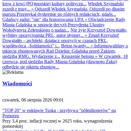
krew z krwi (PO)morskiej kultury polityczn...
Włodek Szymański
zszedł z trasy...
»
Odszedł Włodek Szymański. Odszedł po długim
marszu.Przemykał dyskretnie po różnych redakcjach, gdańs...
Gdańscy radni: "nie" dla honorowania UPA
»
Oświadczenie Rady
Miasta Gdańska w sprawie decyzji Prezydenta Ukrainy
Wołodymyra Zełenskiego o nadan...
Nie żyje Krzysztof Dowgiałło,
wybitny opozycjonista PRL, autor słynnej...
»
Zmarł Krzysztof
Dowgiałło – architekt, działacz opozycji w czasach PRL,
współtwórca „Solidarności” i...
Beton twardy...
»
Informowaliśmy o
pikiecie zbuntowanych Rad Dzielnic Gdańska przed Żakiem,
siedzibą RMG. Wydarzenie z...
Kruszenie betonu
»
W czwartek, 18
czerwca, pod siedzibą Rady Miasta Gdańska (dawnego Żaku)
odbędzie się pikieta zbuntow...
Wiadomości
czwartek, 06 sierpnia 2026 09:01
"TOP 20" w enklawie Tuska - przybywa "półmilionerów" na
Pomorzu
Przy 3,4 proc. inflacji rocznej w 2025 roku, wynagrodzenia
pomorskiej