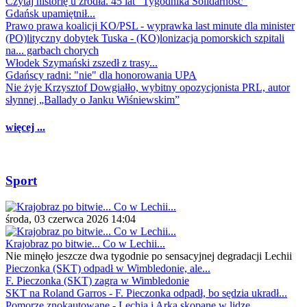
Czytaj historię u źródła. 45 lat "Tygodnika Solidarność"
Gdańsk upamiętnił...
Prawo prawa koalicji KO/PSL - wyprawka last minute dla minister
(PO)lityczny dobytek Tuska - (KO)lonizacja pomorskich szpitali
na... garbach chorych
Włodek Szymański zszedł z trasy...
Gdańscy radni: "nie" dla honorowania UPA
Nie żyje Krzysztof Dowgiałło, wybitny opozycjonista PRL, autor
słynnej „Ballady o Janku Wiśniewskim”
więcej ...
Sport
środa, 03 czerwca 2026 14:04
Krajobraz po bitwie... Co w Lechii...
Nie minęło jeszcze dwa tygodnie po sensacyjnej degradacji Lechii
Pieczonka (SKT) odpadł w Wimbledonie, ale...
F. Pieczonka (SKT) zagra w Wimbledonie
SKT na Roland Garros - F. Pieczonka odpadł, bo sędzia ukradł...
Pomorze znokautowane - Lechia i Arka skopane w lidze