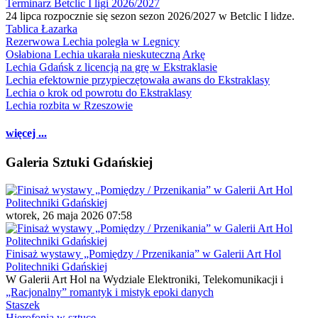
Terminarz Betclic I ligi 2026/2027
24 lipca rozpocznie się sezon sezon 2026/2027 w Betclic I lidze.
Tablica Łazarka
Rezerwowa Lechia poległa w Legnicy
Osłabiona Lechia ukarała nieskuteczną Arkę
Lechia Gdańsk z licencją na grę w Ekstraklasie
Lechia efektownie przypieczętowała awans do Ekstraklasy
Lechia o krok od powrotu do Ekstraklasy
Lechia rozbita w Rzeszowie
więcej ...
Galeria Sztuki Gdańskiej
wtorek, 26 maja 2026 07:58
Finisaż wystawy „Pomiędzy / Przenikania” w Galerii Art Hol
Politechniki Gdańskiej
W Galerii Art Hol na Wydziale Elektroniki, Telekomunikacji i
„Racjonalny” romantyk i mistyk epoki danych
Staszek
Hierofonia w sztuce