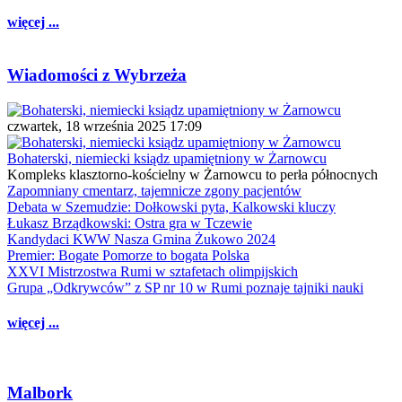
więcej ...
Wiadomości z Wybrzeża
czwartek, 18 września 2025 17:09
Bohaterski, niemiecki ksiądz upamiętniony w Żarnowcu
Kompleks klasztorno-kościelny w Żarnowcu to perła północnych
Zapomniany cmentarz, tajemnicze zgony pacjentów
Debata w Szemudzie: Dołkowski pyta, Kalkowski kluczy
Łukasz Brządkowski: Ostra gra w Tczewie
Kandydaci KWW Nasza Gmina Żukowo 2024
Premier: Bogate Pomorze to bogata Polska
XXVI Mistrzostwa Rumi w sztafetach olimpijskich
Grupa „Odkrywców” z SP nr 10 w Rumi poznaje tajniki nauki
więcej ...
Malbork