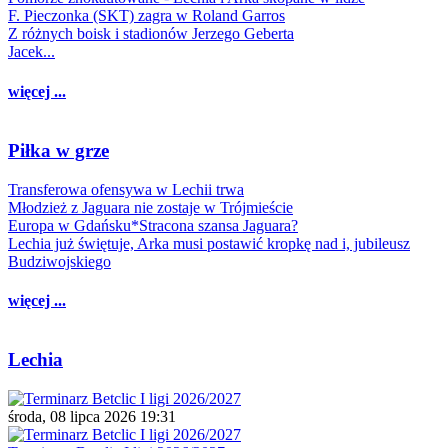
F. Pieczonka (SKT) zagra w Roland Garros
Z różnych boisk i stadionów Jerzego Geberta
Jacek...
więcej ...
Piłka w grze
Transferowa ofensywa w Lechii trwa
Młodzież z Jaguara nie zostaje w Trójmieście
Europa w Gdańsku*Stracona szansa Jaguara?
Lechia już świętuje, Arka musi postawić kropkę nad i, jubileusz
Budziwojskiego
więcej ...
Lechia
środa, 08 lipca 2026 19:31