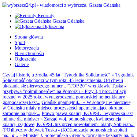
Reprinty
Gazeta Gdańska
Ogłoszenia
Strona główna
Sport
Motoryzacja
Nieruchomości
Ogłoszenia
Galerie
Czytaj historię u źródła. 45 lat "Tygodnika Solidarność"
»
Tygodnik
Solidarność obchodzi w tym roku 45-lecie istnienia. Od chwili
ukazania się pierwszego numer...
"TOP 20" w enklawie Tuska -
przybywa "półmilionerów" na Pomorzu
»
Przy 3,4 proc. inflacji
rocznej w 2025 roku, wynagrodzenia pomorskiej nomenklatury
gospodarczej kszt...
Gdańsk upamiętnił...
»
W sobotę i w niedzielę
w Gdańsku miały miejsce uroczystości upamiętniające okrutne
zbrodnie na polsk...
Prawo prawa koalicji KO/PSL - wyprawka last
minute dla minister
»
Zarząd woj. pomorskiego, kwintesencja
koalicji rządowej KO/PSL tuż przed powołaniem Jolanty Sobieran...
(PO)lityczny dobytek Tuska - (KO)lonizacja pomorskich szpitali
na... g...
»
Minister J. Sobierańska-Grenda, formalnie bezpartyjna, to