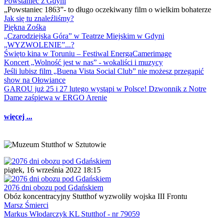
Powstaniec z Gdyni
„Powstaniec 1863”- to długo oczekiwany film o wielkim bohaterze
Jak się tu znaleźliśmy?
Piękna Zośka
„Czarodziejska Góra” w Teatrze Miejskim w Gdyni
„WYZWOLENIE”...?
Święto kina w Toruniu – Festiwal EnergaCamerimage
Koncert „Wolność jest w nas” - wokaliści i muzycy
Jeśli lubisz film „Buena Vista Social Club” nie możesz przegapić
show na Ołowiance
GAROU już 25 i 27 lutego wystąpi w Polsce! Dzwonnik z Notre
Dame zaśpiewa w ERGO Arenie
więcej ...
piątek, 16 września 2022 18:15
2076 dni obozu pod Gdańskiem
Obóz koncentracyjny Stutthof wyzwoliły wojska III Frontu
Marsz Śmierci
Markus Włodarczyk KL Stutthof - nr 79059