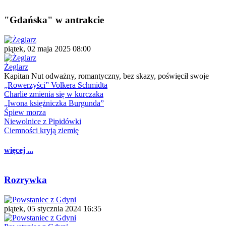
"Gdańska" w antrakcie
piątek, 02 maja 2025 08:00
Żeglarz
Kapitan Nut odważny, romantyczny, bez skazy, poświęcił swoje
„Rowerzyści” Volkera Schmidta
Charlie zmienia się w kurczaka
„Iwona księżniczka Burgunda”
Śpiew morza
Niewolnice z Pipidówki
Ciemności kryją ziemię
więcej ...
Rozrywka
piątek, 05 stycznia 2024 16:35