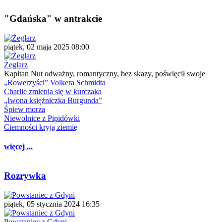
"Gdańska" w antrakcie
piątek, 02 maja 2025 08:00
Żeglarz
Kapitan Nut odważny, romantyczny, bez skazy, poświęcił swoje
„Rowerzyści” Volkera Schmidta
Charlie zmienia się w kurczaka
„Iwona księżniczka Burgunda”
Śpiew morza
Niewolnice z Pipidówki
Ciemności kryją ziemię
więcej ...
Rozrywka
piątek, 05 stycznia 2024 16:35
Powstaniec z Gdyni