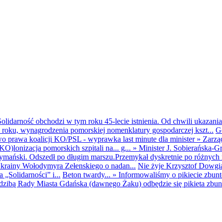
olidarność obchodzi w tym roku 45-lecie istnienia. Od chwili ukazania
25 roku, wynagrodzenia pomorskiej nomenklatury gospodarczej kszt...
G
o prawa koalicji KO/PSL - wyprawka last minute dla minister
»
Zarzą
O)lonizacja pomorskich szpitali na... g...
»
Minister J. Sobierańska-G
mański. Odszedł po długim marszu.Przemykał dyskretnie po różnych r
krainy Wołodymyra Zełenskiego o nadan...
Nie żyje Krzysztof Dowgiał
„Solidarności” i...
Beton twardy...
»
Informowaliśmy o pikiecie zbu
dzibą Rady Miasta Gdańska (dawnego Żaku) odbędzie się pikieta zbun