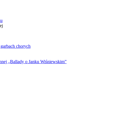
zu
ej
. garbach chorych
ynnej „Ballady o Janku Wiśniewskim”