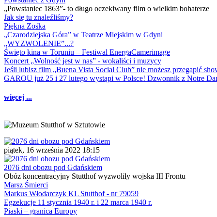
„Powstaniec 1863”- to długo oczekiwany film o wielkim bohaterze
Jak się tu znaleźliśmy?
Piękna Zośka
„Czarodziejska Góra” w Teatrze Miejskim w Gdyni
„WYZWOLENIE”...?
Święto kina w Toruniu – Festiwal EnergaCamerimage
Koncert „Wolność jest w nas” - wokaliści i muzycy
Jeśli lubisz film „Buena Vista Social Club” nie możesz przegapić s
GAROU już 25 i 27 lutego wystąpi w Polsce! Dzwonnik z Notre 
więcej ...
piątek, 16 września 2022 18:15
2076 dni obozu pod Gdańskiem
Obóz koncentracyjny Stutthof wyzwoliły wojska III Frontu
Marsz Śmierci
Markus Włodarczyk KL Stutthof - nr 79059
Egzekucje 11 stycznia 1940 r. i 22 marca 1940 r.
Piaski – granica Europy