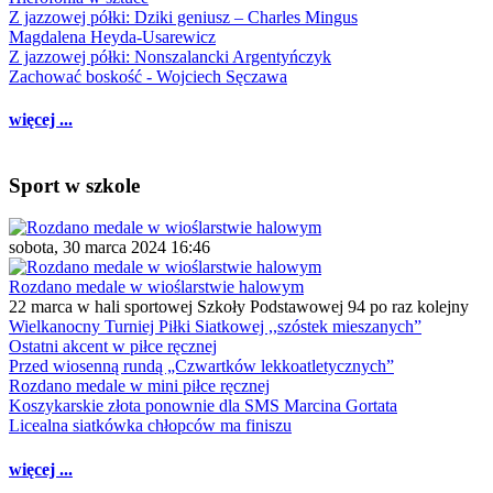
Z jazzowej półki: Dziki geniusz – Charles Mingus
Magdalena Heyda-Usarewicz
Z jazzowej półki: Nonszalancki Argentyńczyk
Zachować boskość - Wojciech Sęczawa
więcej ...
Sport w szkole
sobota, 30 marca 2024 16:46
Rozdano medale w wioślarstwie halowym
22 marca w hali sportowej Szkoły Podstawowej 94 po raz kolejny
Wielkanocny Turniej Piłki Siatkowej ,,szóstek mieszanych”
Ostatni akcent w piłce ręcznej
Przed wiosenną rundą „Czwartków lekkoatletycznych”
Rozdano medale w mini piłce ręcznej
Koszykarskie złota ponownie dla SMS Marcina Gortata
Licealna siatkówka chłopców ma finiszu
więcej ...