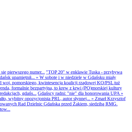
 się pierwszego numer...
"TOP 20" w enklawie Tuska - przybywa
dańsk upamiętnił...
»
W sobotę i w niedzielę w Gdańsku miały
d woj. pomorskiego, kwintesencja koalicji rządowej KO/PSL tuż
renda, formalnie bezpartyjna, to krew z krwi (PO)morskiej kultury
edakcjach, gdańs...
Gdańscy radni: "nie" dla honorowania UPA
»
ło, wybitny opozycjonista PRL, autor słynnej...
»
Zmarł Krzysztof
ntowanych Rad Dzielnic Gdańska przed Żakiem, siedzibą RMG.
tow...