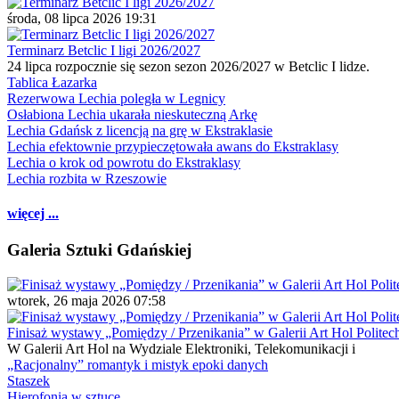
środa, 08 lipca 2026 19:31
Terminarz Betclic I ligi 2026/2027
24 lipca rozpocznie się sezon sezon 2026/2027 w Betclic I lidze.
Tablica Łazarka
Rezerwowa Lechia poległa w Legnicy
Osłabiona Lechia ukarała nieskuteczną Arkę
Lechia Gdańsk z licencją na grę w Ekstraklasie
Lechia efektownie przypieczętowała awans do Ekstraklasy
Lechia o krok od powrotu do Ekstraklasy
Lechia rozbita w Rzeszowie
więcej ...
Galeria Sztuki Gdańskiej
wtorek, 26 maja 2026 07:58
Finisaż wystawy „Pomiędzy / Przenikania” w Galerii Art Hol Politec
W Galerii Art Hol na Wydziale Elektroniki, Telekomunikacji i
„Racjonalny” romantyk i mistyk epoki danych
Staszek
Hierofonia w sztuce