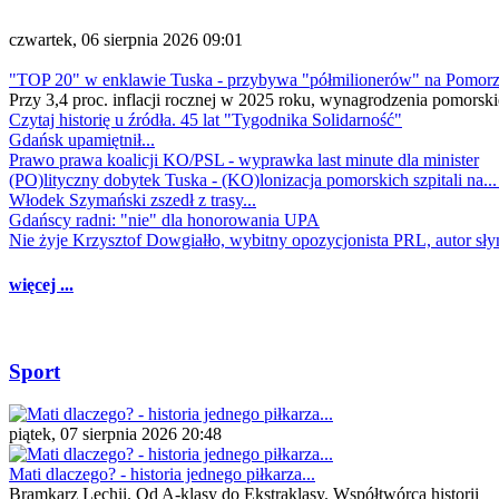
czwartek, 06 sierpnia 2026 09:01
"TOP 20" w enklawie Tuska - przybywa "półmilionerów" na Pomor
Przy 3,4 proc. inflacji rocznej w 2025 roku, wynagrodzenia pomorski
Czytaj historię u źródła. 45 lat "Tygodnika Solidarność"
Gdańsk upamiętnił...
Prawo prawa koalicji KO/PSL - wyprawka last minute dla minister
(PO)lityczny dobytek Tuska - (KO)lonizacja pomorskich szpitali na..
Włodek Szymański zszedł z trasy...
Gdańscy radni: "nie" dla honorowania UPA
Nie żyje Krzysztof Dowgiałło, wybitny opozycjonista PRL, autor sł
więcej ...
Sport
piątek, 07 sierpnia 2026 20:48
Mati dlaczego? - historia jednego piłkarza...
Bramkarz Lechii. Od A-klasy do Ekstraklasy. Współtwórca historii