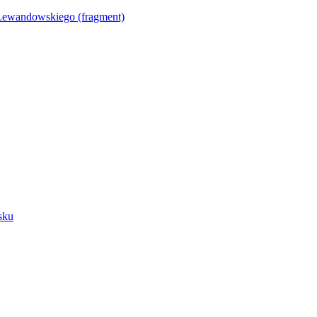
Lewandowskiego (fragment)
sku