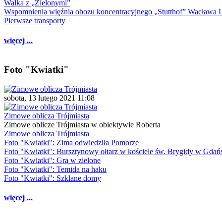
Walka z „Zielonymi”
Wspomnienia więźnia obozu koncentracyjnego „Stutthof” Wacława 
Pierwsze transporty
więcej ...
Foto "Kwiatki"
sobota, 13 lutego 2021 11:08
Zimowe oblicza Trójmiasta
Zimowe oblicze Trójmiasta w obiektywie Roberta
Zimowe oblicza Trójmiasta
Foto "Kwiatki": Zima odwiedziła Pomorze
Foto "Kwiatki": Bursztynowy ołtarz w kościele św. Brygidy w Gdań
Foto "Kwiatki": Gra w zielone
Foto "Kwiatki": Temida na haku
Foto "Kwiatki": Szklane domy
więcej ...