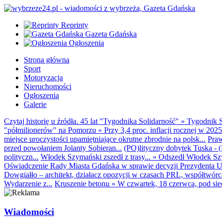
Reprinty
Gazeta Gdańska
Ogłoszenia
Strona główna
Sport
Motoryzacja
Nieruchomości
Ogłoszenia
Galerie
Czytaj historię u źródła. 45 lat "Tygodnika Solidarność"
»
Tygodnik S
"półmilionerów" na Pomorzu
»
Przy 3,4 proc. inflacji rocznej w 20
miejsce uroczystości upamiętniające okrutne zbrodnie na polsk...
Praw
przed powołaniem Jolanty Sobieran...
(PO)lityczny dobytek Tuska - (K
polityczn...
Włodek Szymański zszedł z trasy...
»
Odszedł Włodek Szy
Oświadczenie Rady Miasta Gdańska w sprawie decyzji Prezydenta U
Dowgiałło – architekt, działacz opozycji w czasach PRL, współtwórca 
Wydarzenie z...
Kruszenie betonu
»
W czwartek, 18 czerwca, pod sie
Wiadomości