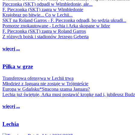
Pieczonka (SKT) odpadł w Wimbledonie, ale...
F. Pieczonka (SKT) zagra w Wimbledonie
Krajobraz po bitwie... Co w Lechii...
SKT na Roland Garros - F. Pieczonka odpadł, bo sędzia ukradł...
Pomorze znokautowane - Lechia i Arka skopane w lidze
F. Pieczonka (SKT) zagra w Roland Garros
Z różnych boisk i stadionów Jerzego Geberta
więcej ...
Piłka w grze
Transferowa ofensywa w Lechii trwa
Młodzież z Jaguara nie zostaje w Trójmieście
Europa w Gdańsku*Stracona szansa Jaguara?
Lechia już świętuje, Arka musi postawić kropkę nad i, jubileusz Bud
więcej ...
Lechia