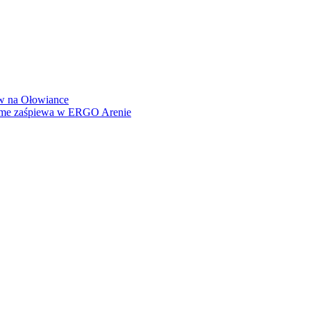
how na Ołowiance
Dame zaśpiewa w ERGO Arenie