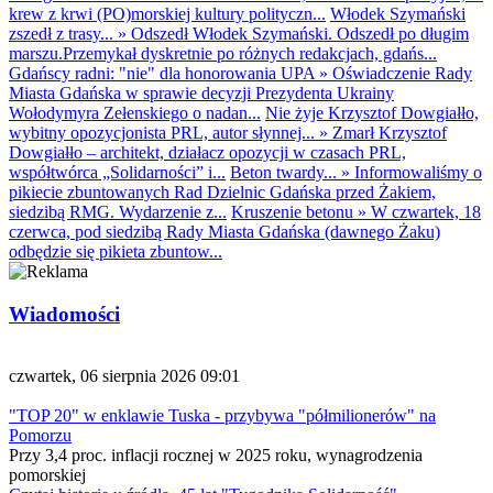
krew z krwi (PO)morskiej kultury polityczn...
Włodek Szymański
zszedł z trasy...
»
Odszedł Włodek Szymański. Odszedł po długim
marszu.Przemykał dyskretnie po różnych redakcjach, gdańs...
Gdańscy radni: "nie" dla honorowania UPA
»
Oświadczenie Rady
Miasta Gdańska w sprawie decyzji Prezydenta Ukrainy
Wołodymyra Zełenskiego o nadan...
Nie żyje Krzysztof Dowgiałło,
wybitny opozycjonista PRL, autor słynnej...
»
Zmarł Krzysztof
Dowgiałło – architekt, działacz opozycji w czasach PRL,
współtwórca „Solidarności” i...
Beton twardy...
»
Informowaliśmy o
pikiecie zbuntowanych Rad Dzielnic Gdańska przed Żakiem,
siedzibą RMG. Wydarzenie z...
Kruszenie betonu
»
W czwartek, 18
czerwca, pod siedzibą Rady Miasta Gdańska (dawnego Żaku)
odbędzie się pikieta zbuntow...
Wiadomości
czwartek, 06 sierpnia 2026 09:01
"TOP 20" w enklawie Tuska - przybywa "półmilionerów" na
Pomorzu
Przy 3,4 proc. inflacji rocznej w 2025 roku, wynagrodzenia
pomorskiej