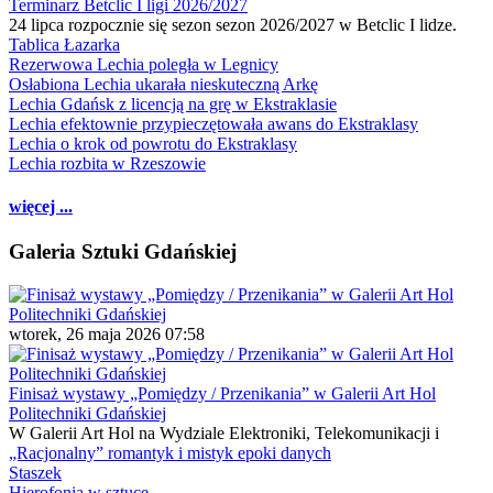
Terminarz Betclic I ligi 2026/2027
24 lipca rozpocznie się sezon sezon 2026/2027 w Betclic I lidze.
Tablica Łazarka
Rezerwowa Lechia poległa w Legnicy
Osłabiona Lechia ukarała nieskuteczną Arkę
Lechia Gdańsk z licencją na grę w Ekstraklasie
Lechia efektownie przypieczętowała awans do Ekstraklasy
Lechia o krok od powrotu do Ekstraklasy
Lechia rozbita w Rzeszowie
więcej ...
Galeria Sztuki Gdańskiej
wtorek, 26 maja 2026 07:58
Finisaż wystawy „Pomiędzy / Przenikania” w Galerii Art Hol
Politechniki Gdańskiej
W Galerii Art Hol na Wydziale Elektroniki, Telekomunikacji i
„Racjonalny” romantyk i mistyk epoki danych
Staszek
Hierofonia w sztuce