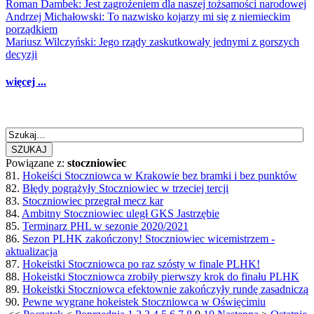
Roman Dambek: Jest zagrożeniem dla naszej tożsamości narodowej
Andrzej Michałowski: To nazwisko kojarzy mi się z niemieckim
porządkiem
Mariusz Wilczyński: Jego rządy zaskutkowały jednymi z gorszych
decyzji
więcej ...
SZUKAJ
Powiązane z:
stoczniowiec
81.
Hokeiści Stoczniowca w Krakowie bez bramki i bez punktów
82.
Błędy pogrążyły Stoczniowiec w trzeciej tercji
83.
Stoczniowiec przegrał mecz kar
84.
Ambitny Stoczniowiec uległ GKS Jastrzębie
85.
Terminarz PHL w sezonie 2020/2021
86.
Sezon PLHK zakończony! Stoczniowiec wicemistrzem -
aktualizacja
87.
Hokeistki Stoczniowca po raz szósty w finale PLHK!
88.
Hokeistki Stoczniowca zrobiły pierwszy krok do finału PLHK
89.
Hokeistki Stoczniowca efektownie zakończyły rundę zasadniczą
90.
Pewne wygrane hokeistek Stoczniowca w Oświęcimiu