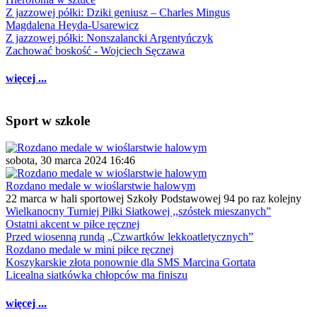
Z jazzowej półki: Dziki geniusz – Charles Mingus
Magdalena Heyda-Usarewicz
Z jazzowej półki: Nonszalancki Argentyńczyk
Zachować boskość - Wojciech Sęczawa
więcej ...
Sport w szkole
sobota, 30 marca 2024 16:46
Rozdano medale w wioślarstwie halowym
22 marca w hali sportowej Szkoły Podstawowej 94 po raz kolejny
Wielkanocny Turniej Piłki Siatkowej ,,szóstek mieszanych”
Ostatni akcent w piłce ręcznej
Przed wiosenną rundą „Czwartków lekkoatletycznych”
Rozdano medale w mini piłce ręcznej
Koszykarskie złota ponownie dla SMS Marcina Gortata
Licealna siatkówka chłopców ma finiszu
więcej ...