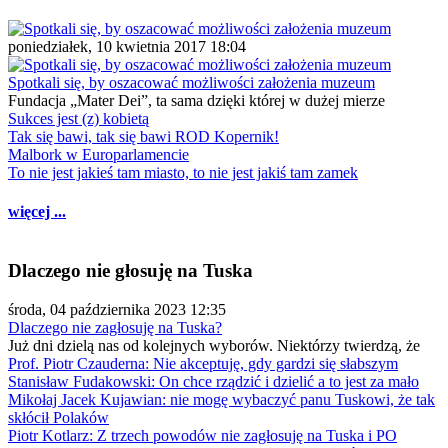
poniedziałek, 10 kwietnia 2017 18:04
Spotkali się, by oszacować możliwości założenia muzeum
Fundacja „Mater Dei”, ta sama dzięki której w dużej mierze
Sukces jest (z) kobietą
Tak się bawi, tak się bawi ROD Kopernik!
Malbork w Europarlamencie
To nie jest jakieś tam miasto, to nie jest jakiś tam zamek
więcej ...
Dlaczego nie głosuję na Tuska
środa, 04 października 2023 12:35
Dlaczego nie zagłosuję na Tuska?
Już dni dzielą nas od kolejnych wyborów. Niektórzy twierdzą, że
Prof. Piotr Czauderna: Nie akceptuję, gdy gardzi się słabszym
Stanisław Fudakowski: On chce rządzić i dzielić a to jest za mało
Mikołaj Jacek Kujawian: nie mogę wybaczyć panu Tuskowi, że tak
skłócił Polaków
Piotr Kotlarz: Z trzech powodów nie zagłosuję na Tuska i PO