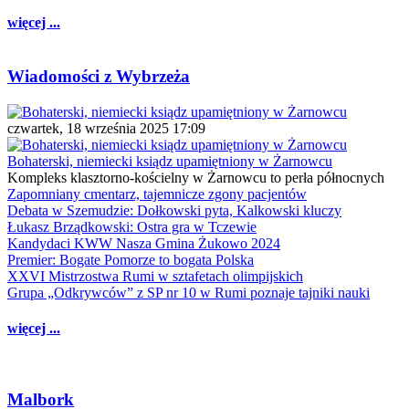
więcej ...
Wiadomości z Wybrzeża
czwartek, 18 września 2025 17:09
Bohaterski, niemiecki ksiądz upamiętniony w Żarnowcu
Kompleks klasztorno-kościelny w Żarnowcu to perła północnych
Zapomniany cmentarz, tajemnicze zgony pacjentów
Debata w Szemudzie: Dołkowski pyta, Kalkowski kluczy
Łukasz Brządkowski: Ostra gra w Tczewie
Kandydaci KWW Nasza Gmina Żukowo 2024
Premier: Bogate Pomorze to bogata Polska
XXVI Mistrzostwa Rumi w sztafetach olimpijskich
Grupa „Odkrywców” z SP nr 10 w Rumi poznaje tajniki nauki
więcej ...
Malbork