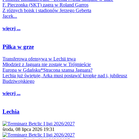
F. Pieczonka (SKT) zagra w Roland Garros
Z różnych boisk i stadionów Jerzego Geberta
Jacek...
więcej ...
Piłka w grze
Transferowa ofensywa w Lechii trwa
Młodzież z Jaguara nie zostaje w Trójmieście
Europa w Gdańsku*Stracona szansa Jaguara?
Lechia już świętuje, Arka musi postawić kropkę nad i, jubileusz
Budziwojskiego
więcej ...
Lechia
środa, 08 lipca 2026 19:31