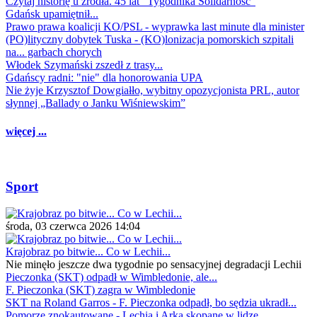
Czytaj historię u źródła. 45 lat "Tygodnika Solidarność"
Gdańsk upamiętnił...
Prawo prawa koalicji KO/PSL - wyprawka last minute dla minister
(PO)lityczny dobytek Tuska - (KO)lonizacja pomorskich szpitali
na... garbach chorych
Włodek Szymański zszedł z trasy...
Gdańscy radni: "nie" dla honorowania UPA
Nie żyje Krzysztof Dowgiałło, wybitny opozycjonista PRL, autor
słynnej „Ballady o Janku Wiśniewskim”
więcej ...
Sport
środa, 03 czerwca 2026 14:04
Krajobraz po bitwie... Co w Lechii...
Nie minęło jeszcze dwa tygodnie po sensacyjnej degradacji Lechii
Pieczonka (SKT) odpadł w Wimbledonie, ale...
F. Pieczonka (SKT) zagra w Wimbledonie
SKT na Roland Garros - F. Pieczonka odpadł, bo sędzia ukradł...
Pomorze znokautowane - Lechia i Arka skopane w lidze