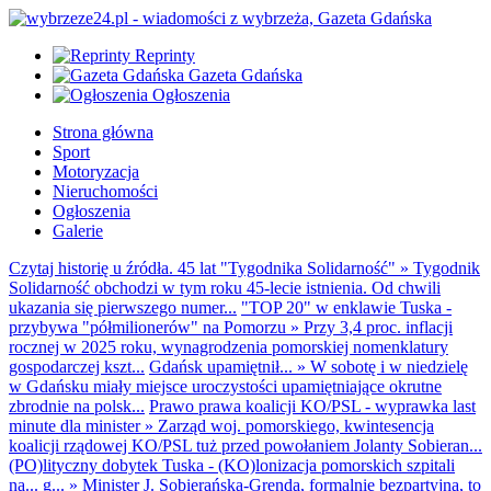
Reprinty
Gazeta Gdańska
Ogłoszenia
Strona główna
Sport
Motoryzacja
Nieruchomości
Ogłoszenia
Galerie
Czytaj historię u źródła. 45 lat "Tygodnika Solidarność"
»
Tygodnik
Solidarność obchodzi w tym roku 45-lecie istnienia. Od chwili
ukazania się pierwszego numer...
"TOP 20" w enklawie Tuska -
przybywa "półmilionerów" na Pomorzu
»
Przy 3,4 proc. inflacji
rocznej w 2025 roku, wynagrodzenia pomorskiej nomenklatury
gospodarczej kszt...
Gdańsk upamiętnił...
»
W sobotę i w niedzielę
w Gdańsku miały miejsce uroczystości upamiętniające okrutne
zbrodnie na polsk...
Prawo prawa koalicji KO/PSL - wyprawka last
minute dla minister
»
Zarząd woj. pomorskiego, kwintesencja
koalicji rządowej KO/PSL tuż przed powołaniem Jolanty Sobieran...
(PO)lityczny dobytek Tuska - (KO)lonizacja pomorskich szpitali
na... g...
»
Minister J. Sobierańska-Grenda, formalnie bezpartyjna, to