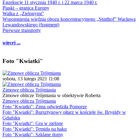
Egzekucje 11 stycznia 1940 r. i 22 marca 1940 r.
Piaski – granica Europy
Walka z „Zielonymi”
Wspomnienia więźnia obozu koncentracyjnego „Stutthof” Wacława
Lewandowskiego (fragment)
Pierwsze transporty
więcej ...
Foto "Kwiatki"
sobota, 13 lutego 2021 11:08
Zimowe oblicza Trójmiasta
Zimowe oblicze Trójmiasta w obiektywie Roberta
Zimowe oblicza Trójmiasta
Foto "Kwiatki": Zima odwiedziła Pomorze
Foto "Kwiatki": Bursztynowy ołtarz w kościele św. Brygidy w
Gdańsku
Foto "Kwiatki": Gra w zielone
Foto "Kwiatki": Temida na haku
Foto "Kwiatki": Szklane domy