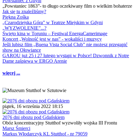
Powstaniec z Gdyni
„Powstaniec 1863”- to długo oczekiwany film o wielkim bohaterze
Jak się tu znaleźliśmy?
Piękna Zośka
„Czarodziejska Góra” w Teatrze Miejskim w Gdyni
„WYZWOLENIE”...?
Święto kina w Toruniu – Festiwal EnergaCamerimage
Koncert „Wolność jest w nas” - wokaliści i muzycy
Jeśli lubisz film „Buena Vista Social Club” nie możesz przegapić
show na Ołowiance
GAROU już 25 i 27 lutego wystąpi w Polsce! Dzwonnik z Notre
Dame zaśpiewa w ERGO Arenie
więcej ...
piątek, 16 września 2022 18:15
2076 dni obozu pod Gdańskiem
Obóz koncentracyjny Stutthof wyzwoliły wojska III Frontu
Marsz Śmierci
Markus Włodarczyk KL Stutthof - nr 79059