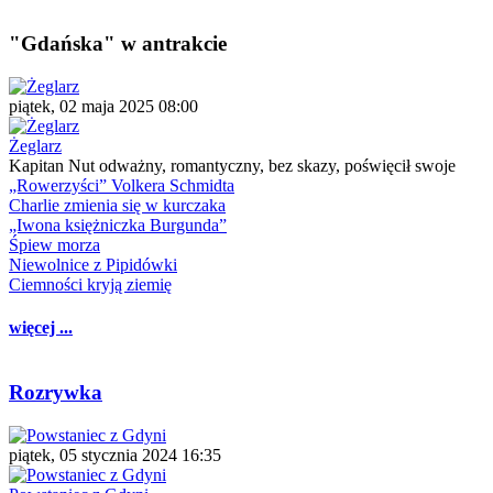
"Gdańska" w antrakcie
piątek, 02 maja 2025 08:00
Żeglarz
Kapitan Nut odważny, romantyczny, bez skazy, poświęcił swoje
„Rowerzyści” Volkera Schmidta
Charlie zmienia się w kurczaka
„Iwona księżniczka Burgunda”
Śpiew morza
Niewolnice z Pipidówki
Ciemności kryją ziemię
więcej ...
Rozrywka
piątek, 05 stycznia 2024 16:35