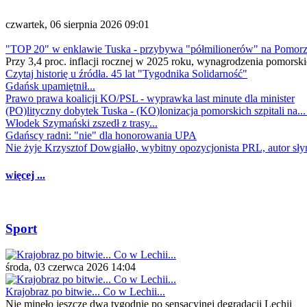
czwartek, 06 sierpnia 2026 09:01
"TOP 20" w enklawie Tuska - przybywa "półmilionerów" na Pomor
Przy 3,4 proc. inflacji rocznej w 2025 roku, wynagrodzenia pomorski
Czytaj historię u źródła. 45 lat "Tygodnika Solidarność"
Gdańsk upamiętnił...
Prawo prawa koalicji KO/PSL - wyprawka last minute dla minister
(PO)lityczny dobytek Tuska - (KO)lonizacja pomorskich szpitali na..
Włodek Szymański zszedł z trasy...
Gdańscy radni: "nie" dla honorowania UPA
Nie żyje Krzysztof Dowgiałło, wybitny opozycjonista PRL, autor sł
więcej ...
Sport
środa, 03 czerwca 2026 14:04
Krajobraz po bitwie... Co w Lechii...
Nie minęło jeszcze dwa tygodnie po sensacyjnej degradacji Lechii