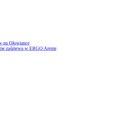
how na Ołowiance
Dame zaśpiewa w ERGO Arenie