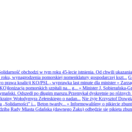
olidarność obchodzi w tym roku 45-lecie istnienia. Od chwili ukazania
25 roku, wynagrodzenia pomorskiej nomenklatury gospodarczej kszt...
G
o prawa koalicji KO/PSL - wyprawka last minute dla minister
»
Zarzą
O)lonizacja pomorskich szpitali na... g...
»
Minister J. Sobierańska-G
mański. Odszedł po długim marszu.Przemykał dyskretnie po różnych r
krainy Wołodymyra Zełenskiego o nadan...
Nie żyje Krzysztof Dowgiał
„Solidarności” i...
Beton twardy...
»
Informowaliśmy o pikiecie zbu
dzibą Rady Miasta Gdańska (dawnego Żaku) odbędzie się pikieta zbun