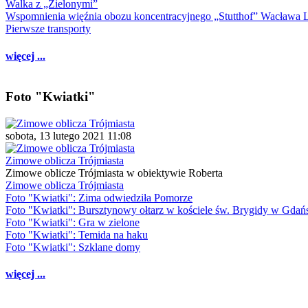
Walka z „Zielonymi”
Wspomnienia więźnia obozu koncentracyjnego „Stutthof” Wacława 
Pierwsze transporty
więcej ...
Foto "Kwiatki"
sobota, 13 lutego 2021 11:08
Zimowe oblicza Trójmiasta
Zimowe oblicze Trójmiasta w obiektywie Roberta
Zimowe oblicza Trójmiasta
Foto "Kwiatki": Zima odwiedziła Pomorze
Foto "Kwiatki": Bursztynowy ołtarz w kościele św. Brygidy w Gdań
Foto "Kwiatki": Gra w zielone
Foto "Kwiatki": Temida na haku
Foto "Kwiatki": Szklane domy
więcej ...