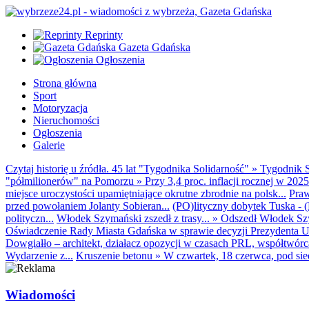
Reprinty
Gazeta Gdańska
Ogłoszenia
Strona główna
Sport
Motoryzacja
Nieruchomości
Ogłoszenia
Galerie
Czytaj historię u źródła. 45 lat "Tygodnika Solidarność"
»
Tygodnik S
"półmilionerów" na Pomorzu
»
Przy 3,4 proc. inflacji rocznej w 20
miejsce uroczystości upamiętniające okrutne zbrodnie na polsk...
Praw
przed powołaniem Jolanty Sobieran...
(PO)lityczny dobytek Tuska - (K
polityczn...
Włodek Szymański zszedł z trasy...
»
Odszedł Włodek Szy
Oświadczenie Rady Miasta Gdańska w sprawie decyzji Prezydenta U
Dowgiałło – architekt, działacz opozycji w czasach PRL, współtwórca 
Wydarzenie z...
Kruszenie betonu
»
W czwartek, 18 czerwca, pod sie
Wiadomości