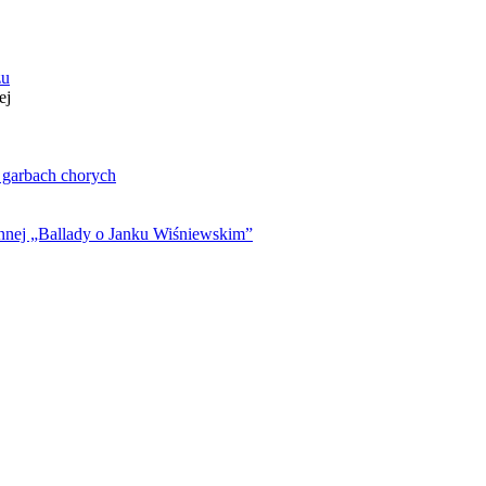
zu
ej
. garbach chorych
ynnej „Ballady o Janku Wiśniewskim”