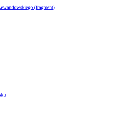
Lewandowskiego (fragment)
sku