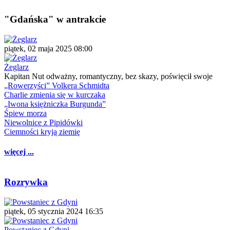
"Gdańska" w antrakcie
piątek, 02 maja 2025 08:00
Żeglarz
Kapitan Nut odważny, romantyczny, bez skazy, poświęcił swoje
„Rowerzyści” Volkera Schmidta
Charlie zmienia się w kurczaka
„Iwona księżniczka Burgunda”
Śpiew morza
Niewolnice z Pipidówki
Ciemności kryją ziemię
więcej ...
Rozrywka
piątek, 05 stycznia 2024 16:35
Powstaniec z Gdyni