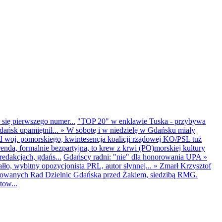
 się pierwszego numer...
"TOP 20" w enklawie Tuska - przybywa
dańsk upamiętnił...
»
W sobotę i w niedzielę w Gdańsku miały
d woj. pomorskiego, kwintesencja koalicji rządowej KO/PSL tuż
renda, formalnie bezpartyjna, to krew z krwi (PO)morskiej kultury
edakcjach, gdańs...
Gdańscy radni: "nie" dla honorowania UPA
»
ło, wybitny opozycjonista PRL, autor słynnej...
»
Zmarł Krzysztof
ntowanych Rad Dzielnic Gdańska przed Żakiem, siedzibą RMG.
tow...