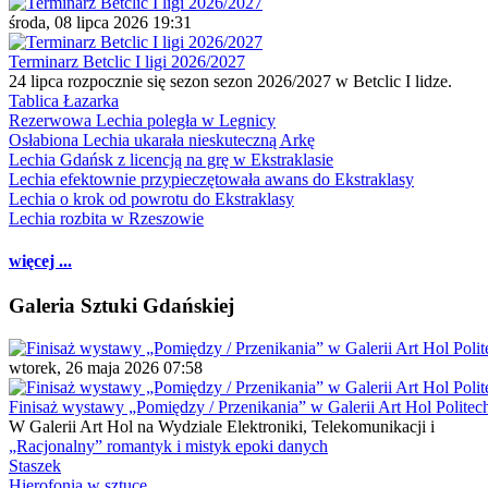
środa, 08 lipca 2026 19:31
Terminarz Betclic I ligi 2026/2027
24 lipca rozpocznie się sezon sezon 2026/2027 w Betclic I lidze.
Tablica Łazarka
Rezerwowa Lechia poległa w Legnicy
Osłabiona Lechia ukarała nieskuteczną Arkę
Lechia Gdańsk z licencją na grę w Ekstraklasie
Lechia efektownie przypieczętowała awans do Ekstraklasy
Lechia o krok od powrotu do Ekstraklasy
Lechia rozbita w Rzeszowie
więcej ...
Galeria Sztuki Gdańskiej
wtorek, 26 maja 2026 07:58
Finisaż wystawy „Pomiędzy / Przenikania” w Galerii Art Hol Politec
W Galerii Art Hol na Wydziale Elektroniki, Telekomunikacji i
„Racjonalny” romantyk i mistyk epoki danych
Staszek
Hierofonia w sztuce