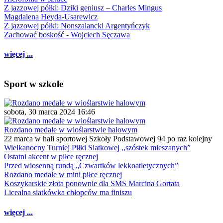
Z jazzowej półki: Dziki geniusz – Charles Mingus
Magdalena Heyda-Usarewicz
Z jazzowej półki: Nonszalancki Argentyńczyk
Zachować boskość - Wojciech Sęczawa
więcej ...
Sport w szkole
sobota, 30 marca 2024 16:46
Rozdano medale w wioślarstwie halowym
22 marca w hali sportowej Szkoły Podstawowej 94 po raz kolejny
Wielkanocny Turniej Piłki Siatkowej ,,szóstek mieszanych”
Ostatni akcent w piłce ręcznej
Przed wiosenną rundą „Czwartków lekkoatletycznych”
Rozdano medale w mini piłce ręcznej
Koszykarskie złota ponownie dla SMS Marcina Gortata
Licealna siatkówka chłopców ma finiszu
więcej ...