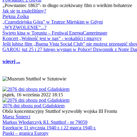
„Powstaniec 1863”- to długo oczekiwany film o wielkim bohaterze
Jak się tu znaleźliśmy?
Piękna Zośka
„Czarodziejska Góra” w Teatrze Miejskim w Gdyni
„WYZWOLENIE”...?
Święto kina w Toruniu – Festiwal EnergaCamerimage
Koncert „Wolność jest w nas” - wokaliści i muzycy
Jeśli lubisz film „Buena Vista Social Club” nie możesz przegapić s
GAROU już 25 i 27 lutego wystąpi w Polsce! Dzwonnik z Notre 
więcej ...
piątek, 16 września 2022 18:15
2076 dni obozu pod Gdańskiem
Obóz koncentracyjny Stutthof wyzwoliły wojska III Frontu
Marsz Śmierci
Markus Włodarczyk KL Stutthof - nr 79059
Egzekucje 11 stycznia 1940 r. i 22 marca 1940 r.
Piaski – granica Europy