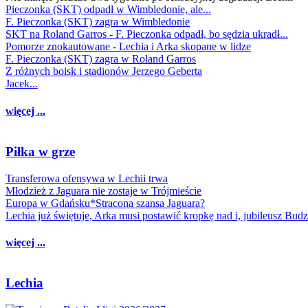
Pieczonka (SKT) odpadł w Wimbledonie, ale...
F. Pieczonka (SKT) zagra w Wimbledonie
SKT na Roland Garros - F. Pieczonka odpadł, bo sędzia ukradł...
Pomorze znokautowane - Lechia i Arka skopane w lidze
F. Pieczonka (SKT) zagra w Roland Garros
Z różnych boisk i stadionów Jerzego Geberta
Jacek...
więcej ...
Piłka w grze
Transferowa ofensywa w Lechii trwa
Młodzież z Jaguara nie zostaje w Trójmieście
Europa w Gdańsku*Stracona szansa Jaguara?
Lechia już świętuje, Arka musi postawić kropkę nad i, jubileusz Bud
więcej ...
Lechia