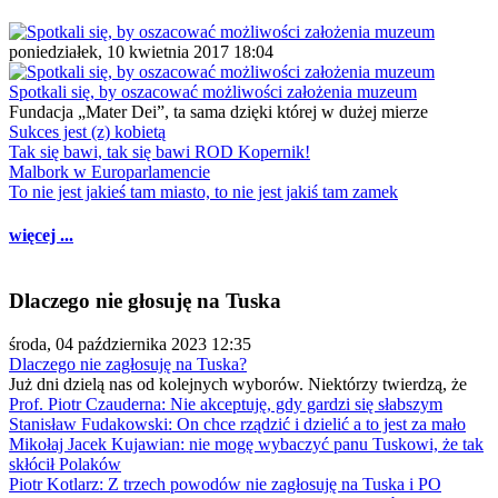
poniedziałek, 10 kwietnia 2017 18:04
Spotkali się, by oszacować możliwości założenia muzeum
Fundacja „Mater Dei”, ta sama dzięki której w dużej mierze
Sukces jest (z) kobietą
Tak się bawi, tak się bawi ROD Kopernik!
Malbork w Europarlamencie
To nie jest jakieś tam miasto, to nie jest jakiś tam zamek
więcej ...
Dlaczego nie głosuję na Tuska
środa, 04 października 2023 12:35
Dlaczego nie zagłosuję na Tuska?
Już dni dzielą nas od kolejnych wyborów. Niektórzy twierdzą, że
Prof. Piotr Czauderna: Nie akceptuję, gdy gardzi się słabszym
Stanisław Fudakowski: On chce rządzić i dzielić a to jest za mało
Mikołaj Jacek Kujawian: nie mogę wybaczyć panu Tuskowi, że tak
skłócił Polaków
Piotr Kotlarz: Z trzech powodów nie zagłosuję na Tuska i PO