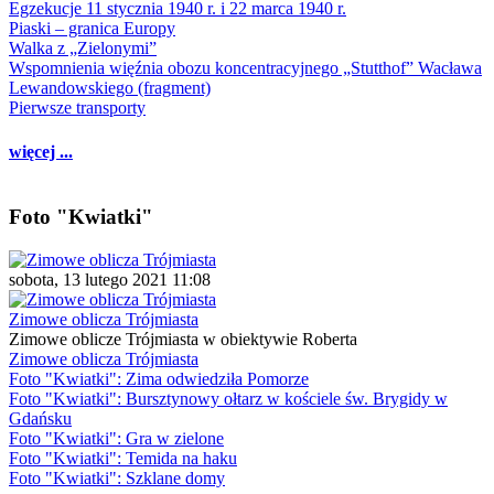
Egzekucje 11 stycznia 1940 r. i 22 marca 1940 r.
Piaski – granica Europy
Walka z „Zielonymi”
Wspomnienia więźnia obozu koncentracyjnego „Stutthof” Wacława
Lewandowskiego (fragment)
Pierwsze transporty
więcej ...
Foto "Kwiatki"
sobota, 13 lutego 2021 11:08
Zimowe oblicza Trójmiasta
Zimowe oblicze Trójmiasta w obiektywie Roberta
Zimowe oblicza Trójmiasta
Foto "Kwiatki": Zima odwiedziła Pomorze
Foto "Kwiatki": Bursztynowy ołtarz w kościele św. Brygidy w
Gdańsku
Foto "Kwiatki": Gra w zielone
Foto "Kwiatki": Temida na haku
Foto "Kwiatki": Szklane domy