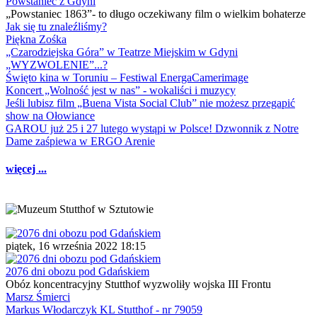
Powstaniec z Gdyni
„Powstaniec 1863”- to długo oczekiwany film o wielkim bohaterze
Jak się tu znaleźliśmy?
Piękna Zośka
„Czarodziejska Góra” w Teatrze Miejskim w Gdyni
„WYZWOLENIE”...?
Święto kina w Toruniu – Festiwal EnergaCamerimage
Koncert „Wolność jest w nas” - wokaliści i muzycy
Jeśli lubisz film „Buena Vista Social Club” nie możesz przegapić
show na Ołowiance
GAROU już 25 i 27 lutego wystąpi w Polsce! Dzwonnik z Notre
Dame zaśpiewa w ERGO Arenie
więcej ...
piątek, 16 września 2022 18:15
2076 dni obozu pod Gdańskiem
Obóz koncentracyjny Stutthof wyzwoliły wojska III Frontu
Marsz Śmierci
Markus Włodarczyk KL Stutthof - nr 79059