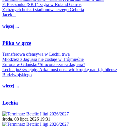
F. Pieczonka (SKT) zagra w Roland Garros
Z różnych boisk i stadionów Jerzego Geberta
Jacek...
więcej ...
Piłka w grze
Transferowa ofensywa w Lechii trwa
Młodzież z Jaguara nie zostaje w Trójmieście
Europa w Gdańsku*Stracona szansa Jaguara?
Lechia już świętuje, Arka musi postawić kropkę nad i, jubileusz
Budziwojskiego
więcej ...
Lechia
środa, 08 lipca 2026 19:31