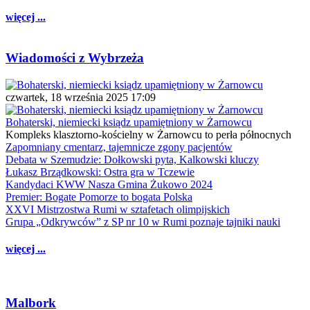
więcej ...
Wiadomości z Wybrzeża
czwartek, 18 września 2025 17:09
Bohaterski, niemiecki ksiądz upamiętniony w Żarnowcu
Kompleks klasztorno-kościelny w Żarnowcu to perła północnych
Zapomniany cmentarz, tajemnicze zgony pacjentów
Debata w Szemudzie: Dołkowski pyta, Kalkowski kluczy
Łukasz Brządkowski: Ostra gra w Tczewie
Kandydaci KWW Nasza Gmina Żukowo 2024
Premier: Bogate Pomorze to bogata Polska
XXVI Mistrzostwa Rumi w sztafetach olimpijskich
Grupa „Odkrywców” z SP nr 10 w Rumi poznaje tajniki nauki
więcej ...
Malbork