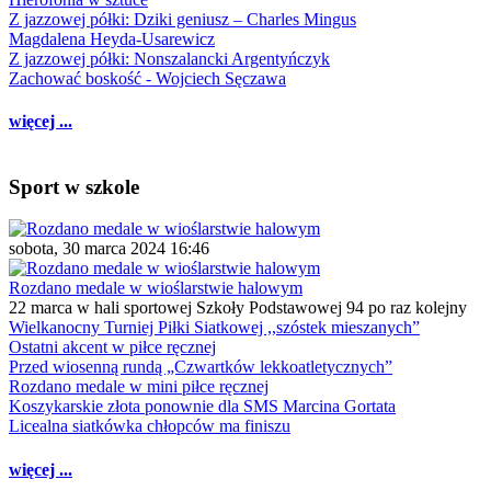
Z jazzowej półki: Dziki geniusz – Charles Mingus
Magdalena Heyda-Usarewicz
Z jazzowej półki: Nonszalancki Argentyńczyk
Zachować boskość - Wojciech Sęczawa
więcej ...
Sport w szkole
sobota, 30 marca 2024 16:46
Rozdano medale w wioślarstwie halowym
22 marca w hali sportowej Szkoły Podstawowej 94 po raz kolejny
Wielkanocny Turniej Piłki Siatkowej ,,szóstek mieszanych”
Ostatni akcent w piłce ręcznej
Przed wiosenną rundą „Czwartków lekkoatletycznych”
Rozdano medale w mini piłce ręcznej
Koszykarskie złota ponownie dla SMS Marcina Gortata
Licealna siatkówka chłopców ma finiszu
więcej ...