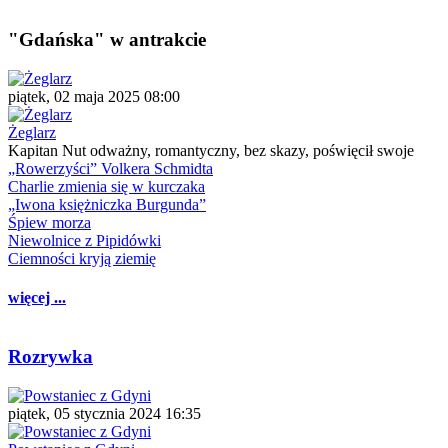
"Gdańska" w antrakcie
piątek, 02 maja 2025 08:00
Żeglarz
Kapitan Nut odważny, romantyczny, bez skazy, poświęcił swoje
„Rowerzyści” Volkera Schmidta
Charlie zmienia się w kurczaka
„Iwona księżniczka Burgunda”
Śpiew morza
Niewolnice z Pipidówki
Ciemności kryją ziemię
więcej ...
Rozrywka
piątek, 05 stycznia 2024 16:35