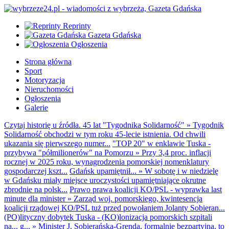
Reprinty
Gazeta Gdańska
Ogłoszenia
Strona główna
Sport
Motoryzacja
Nieruchomości
Ogłoszenia
Galerie
Czytaj historię u źródła. 45 lat "Tygodnika Solidarność"
»
Tygodnik
Solidarność obchodzi w tym roku 45-lecie istnienia. Od chwili
ukazania się pierwszego numer...
"TOP 20" w enklawie Tuska -
przybywa "półmilionerów" na Pomorzu
»
Przy 3,4 proc. inflacji
rocznej w 2025 roku, wynagrodzenia pomorskiej nomenklatury
gospodarczej kszt...
Gdańsk upamiętnił...
»
W sobotę i w niedzielę
w Gdańsku miały miejsce uroczystości upamiętniające okrutne
zbrodnie na polsk...
Prawo prawa koalicji KO/PSL - wyprawka last
minute dla minister
»
Zarząd woj. pomorskiego, kwintesencja
koalicji rządowej KO/PSL tuż przed powołaniem Jolanty Sobieran...
(PO)lityczny dobytek Tuska - (KO)lonizacja pomorskich szpitali
na... g...
»
Minister J. Sobierańska-Grenda, formalnie bezpartyjna, to