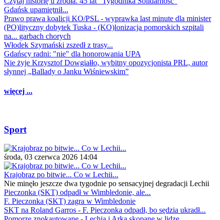
Czytaj historię u źródła. 45 lat "Tygodnika Solidarność"
Gdańsk upamiętnił...
Prawo prawa koalicji KO/PSL - wyprawka last minute dla minister
(PO)lityczny dobytek Tuska - (KO)lonizacja pomorskich szpitali
na... garbach chorych
Włodek Szymański zszedł z trasy...
Gdańscy radni: "nie" dla honorowania UPA
Nie żyje Krzysztof Dowgiałło, wybitny opozycjonista PRL, autor
słynnej „Ballady o Janku Wiśniewskim”
więcej ...
Sport
środa, 03 czerwca 2026 14:04
Krajobraz po bitwie... Co w Lechii...
Nie minęło jeszcze dwa tygodnie po sensacyjnej degradacji Lechii
Pieczonka (SKT) odpadł w Wimbledonie, ale...
F. Pieczonka (SKT) zagra w Wimbledonie
SKT na Roland Garros - F. Pieczonka odpadł, bo sędzia ukradł...
Pomorze znokautowane - Lechia i Arka skopane w lidze