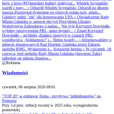
krew z krwi (PO)morskiej kultury polityczn...
Włodek Szymański
zszedł z trasy...
»
Odszedł Włodek Szymański. Odszedł po długim
marszu.Przemykał dyskretnie po różnych redakcjach, gdańs...
Gdańscy radni: "nie" dla honorowania UPA
»
Oświadczenie Rady
Miasta Gdańska w sprawie decyzji Prezydenta Ukrainy
Wołodymyra Zełenskiego o nadan...
Nie żyje Krzysztof Dowgiałło,
wybitny opozycjonista PRL, autor słynnej...
»
Zmarł Krzysztof
Dowgiałło – architekt, działacz opozycji w czasach PRL,
współtwórca „Solidarności” i...
Beton twardy...
»
Informowaliśmy o
pikiecie zbuntowanych Rad Dzielnic Gdańska przed Żakiem,
siedzibą RMG. Wydarzenie z...
Kruszenie betonu
»
W czwartek, 18
czerwca, pod siedzibą Rady Miasta Gdańska (dawnego Żaku)
odbędzie się pikieta zbuntow...
Wiadomości
czwartek, 06 sierpnia 2026 09:01
"TOP 20" w enklawie Tuska - przybywa "półmilionerów" na
Pomorzu
Przy 3,4 proc. inflacji rocznej w 2025 roku, wynagrodzenia
pomorskiej