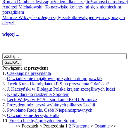
Roman Dambek: Jest zagrożeniem dla naszej tożsamości narodowej
Andrzej Michałowski: To nazwisko kojarzy mi się z niemieckim
porządkiem
Mariusz Wilczyński: Jego rządy zaskutkowały jednymi z gorszych
decyzji
więcej ...
SZUKAJ
Powiązane z:
prezydent
1.
Czekając na prezydenta
2.
Oświadczenie majątkowe prezydenta do poprawki?
3.
Jacek Kurski kandydatem PiS na prezydenta Gdańska?
4.
J. Kaczyński w Elblągu: Polska krajem szczęśliwych ludzi
5.
Kandydaci do rządzenia Sopotem
6.
Lech Wałęsa w ECS – spotkanie KOD Pomorze
7.
Prezydent odznaczył wybitnych piłkarzy Lechii
8.
Powołano Radę ds. Osób Niepełnosprawnych
9.
Oświadczenie Jerzego Halla
10.
Fułek chce być prezydentem Sopotu
<<
Początek
<
Poprzednia
1
2
Następna
>
Ostatnie
>>