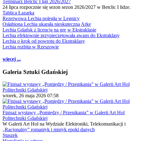
Terminarz Betclic I ligi 2026/2027
24 lipca rozpocznie się sezon sezon 2026/2027 w Betclic I lidze.
Tablica Łazarka
Rezerwowa Lechia poległa w Legnicy
Osłabiona Lechia ukarała nieskuteczną Arkę
Lechia Gdańsk z licencją na grę w Ekstraklasie
Lechia efektownie przypieczętowała awans do Ekstraklasy
Lechia o krok od powrotu do Ekstraklasy
Lechia rozbita w Rzeszowie
więcej ...
Galeria Sztuki Gdańskiej
wtorek, 26 maja 2026 07:58
Finisaż wystawy „Pomiędzy / Przenikania” w Galerii Art Hol
Politechniki Gdańskiej
W Galerii Art Hol na Wydziale Elektroniki, Telekomunikacji i
„Racjonalny” romantyk i mistyk epoki danych
Staszek
Hierofonia w sztuce