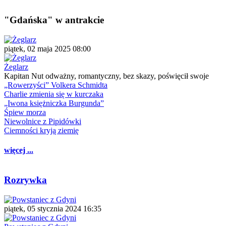
"Gdańska" w antrakcie
piątek, 02 maja 2025 08:00
Żeglarz
Kapitan Nut odważny, romantyczny, bez skazy, poświęcił swoje
„Rowerzyści” Volkera Schmidta
Charlie zmienia się w kurczaka
„Iwona księżniczka Burgunda”
Śpiew morza
Niewolnice z Pipidówki
Ciemności kryją ziemię
więcej ...
Rozrywka
piątek, 05 stycznia 2024 16:35