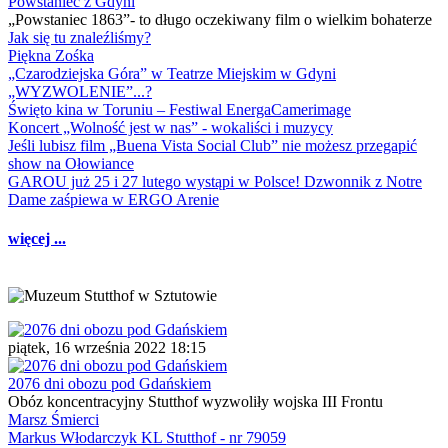
Powstaniec z Gdyni
„Powstaniec 1863”- to długo oczekiwany film o wielkim bohaterze
Jak się tu znaleźliśmy?
Piękna Zośka
„Czarodziejska Góra” w Teatrze Miejskim w Gdyni
„WYZWOLENIE”...?
Święto kina w Toruniu – Festiwal EnergaCamerimage
Koncert „Wolność jest w nas” - wokaliści i muzycy
Jeśli lubisz film „Buena Vista Social Club” nie możesz przegapić
show na Ołowiance
GAROU już 25 i 27 lutego wystąpi w Polsce! Dzwonnik z Notre
Dame zaśpiewa w ERGO Arenie
więcej ...
piątek, 16 września 2022 18:15
2076 dni obozu pod Gdańskiem
Obóz koncentracyjny Stutthof wyzwoliły wojska III Frontu
Marsz Śmierci
Markus Włodarczyk KL Stutthof - nr 79059