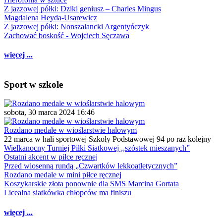
Z jazzowej półki: Dziki geniusz – Charles Mingus
Magdalena Heyda-Usarewicz
Z jazzowej półki: Nonszalancki Argentyńczyk
Zachować boskość - Wojciech Sęczawa
więcej ...
Sport w szkole
sobota, 30 marca 2024 16:46
Rozdano medale w wioślarstwie halowym
22 marca w hali sportowej Szkoły Podstawowej 94 po raz kolejny
Wielkanocny Turniej Piłki Siatkowej ,,szóstek mieszanych”
Ostatni akcent w piłce ręcznej
Przed wiosenną rundą „Czwartków lekkoatletycznych”
Rozdano medale w mini piłce ręcznej
Koszykarskie złota ponownie dla SMS Marcina Gortata
Licealna siatkówka chłopców ma finiszu
więcej ...