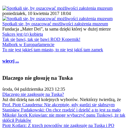
poniedziałek, 10 kwietnia 2017 18:04
Spotkali się, by oszacować możliwości założenia muzeum
Fundacja „Mater Dei”, ta sama dzięki której w dużej mierze
Sukces jest (z) kobietą
Tak się bawi, tak się bawi ROD Kopernik!
Malbork w Europarlamencie
To nie jest jakieś tam miasto, to nie jest jakiś tam zamek
więcej ...
Dlaczego nie głosuję na Tuska
środa, 04 października 2023 12:35
Dlaczego nie zagłosuję na Tuska?
Już dni dzielą nas od kolejnych wyborów. Niektórzy twierdzą, że
Prof. Piotr Czauderna: Nie akceptuję, gdy gardzi się słabszym
Stanisław Fudakowski: On chce rządzić i dzielić a to jest za mało
Mikołaj Jacek Kujawian: nie mogę wybaczyć panu Tuskowi, że tak
skłócił Polaków
Piotr Kotlarz: Z trzech powodów nie zagłosuję na Tuska i PO