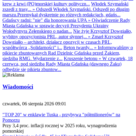
krew z krwi (PO)morskiej kultury polityczn...
Włodek Szymański
zszedł z trasy...
»
Odszedł Włodek Szymański. Odszedł po długim
marszu.Przemykał dyskretnie po różnych redakcjach, gdańs...
Gdańscy radni: "nie" dla honorowania UPA
»
Oświadczenie Rady
Miasta Gdańska w sprawie decyzji Prezydenta Ukrainy
Wołodymyra Zełenskiego o nadan...
Nie żyje Krzysztof Dowgiałło,
wybitny opozycjonista PRL, autor słynnej...
»
Zmarł Krzysztof
Dowgiałło – architekt, działacz opozycji w czasach PRL,
współtwórca „Solidarności” i...
Beton twardy...
»
Informowaliśmy o
pikiecie zbuntowanych Rad Dzielnic Gdańska przed Żakiem,
siedzibą RMG. Wydarzenie z...
Kruszenie betonu
»
W czwartek, 18
czerwca, pod siedzibą Rady Miasta Gdańska (dawnego Żaku)
odbędzie się pikieta zbuntow...
Wiadomości
czwartek, 06 sierpnia 2026 09:01
"TOP 20" w enklawie Tuska - przybywa "półmilionerów" na
Pomorzu
Przy 3,4 proc. inflacji rocznej w 2025 roku, wynagrodzenia
pomorskiej