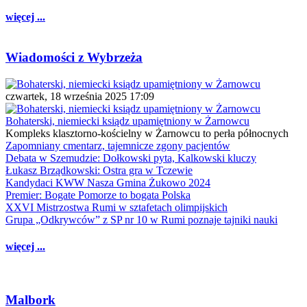
więcej ...
Wiadomości z Wybrzeża
czwartek, 18 września 2025 17:09
Bohaterski, niemiecki ksiądz upamiętniony w Żarnowcu
Kompleks klasztorno-kościelny w Żarnowcu to perła północnych
Zapomniany cmentarz, tajemnicze zgony pacjentów
Debata w Szemudzie: Dołkowski pyta, Kalkowski kluczy
Łukasz Brządkowski: Ostra gra w Tczewie
Kandydaci KWW Nasza Gmina Żukowo 2024
Premier: Bogate Pomorze to bogata Polska
XXVI Mistrzostwa Rumi w sztafetach olimpijskich
Grupa „Odkrywców” z SP nr 10 w Rumi poznaje tajniki nauki
więcej ...
Malbork