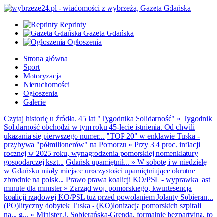
Reprinty
Gazeta Gdańska
Ogłoszenia
Strona główna
Sport
Motoryzacja
Nieruchomości
Ogłoszenia
Galerie
Czytaj historię u źródła. 45 lat "Tygodnika Solidarność"
»
Tygodnik
Solidarność obchodzi w tym roku 45-lecie istnienia. Od chwili
ukazania się pierwszego numer...
"TOP 20" w enklawie Tuska -
przybywa "półmilionerów" na Pomorzu
»
Przy 3,4 proc. inflacji
rocznej w 2025 roku, wynagrodzenia pomorskiej nomenklatury
gospodarczej kszt...
Gdańsk upamiętnił...
»
W sobotę i w niedzielę
w Gdańsku miały miejsce uroczystości upamiętniające okrutne
zbrodnie na polsk...
Prawo prawa koalicji KO/PSL - wyprawka last
minute dla minister
»
Zarząd woj. pomorskiego, kwintesencja
koalicji rządowej KO/PSL tuż przed powołaniem Jolanty Sobieran...
(PO)lityczny dobytek Tuska - (KO)lonizacja pomorskich szpitali
na... g...
»
Minister J. Sobierańska-Grenda, formalnie bezpartyjna, to