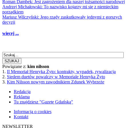
Roman Dambek: Jest zagrożeniem dla naszej tożsamości narodowej
Andrzej Michałowski: To nazwisko kojarzy mi się z niemieckim
porządkiem
Mariusz Wilczyński: Jego rządy zaskutkowały jednymi z gorszych
decyzji
więcej ...
SZUKAJ
Powiązane z:
kim nilsson
1.
II Memoriał Henryka Żyto: kontrakty, wypadek, rywalizacja
2.
Siedem duetów powalczy w Memoriale Henryka Żyto
3.
Kim Nilsson nowym zawodnikiem Zdunek Wybrzeże
Redakcja
Reklama
Tu znajdziesz "Gazetę Gdańską"
Informacja o cookies
Kontakt
NEWSLETTER