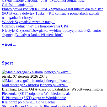
Czytaj historię u źródła. 45 lat "Tygodnika Solidarność"
Gdańsk upamiętnił...
Prawo prawa koalicji KO/PSL - wyprawka last minute dla minister
(PO)lityczny dobytek Tuska - (KO)lonizacja pomorskich szpitali
na... garbach chorych
Włodek Szymański zszedł z trasy...
Gdańscy radni: "nie" dla honorowania UPA
Nie żyje Krzysztof Dowgiałło, wybitny opozycjonista PRL, autor
słynnej „Ballady o Janku Wiśniewskim”
więcej ...
Sport
piątek, 07 sierpnia 2026 20:48
Mati dlaczego? - historia jednego piłkarza...
Bramkarz Lechii. Od A-klasy do Ekstraklasy. Współtwórca historii
Pieczonka (SKT) odpadł w Wimbledonie, ale...
F. Pieczonka (SKT) zagra w Wimbledonie
Krajobraz po bitwie... Co w Lechii...
SKT na Roland Garros - F. Pieczonka odpadł, bo sędzia ukradł...