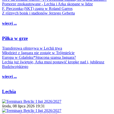
Pomorze znokautowane - Lechia i Arka skopane w lidze
F. Pieczonka (SKT) zagra w Roland Garros
Z różnych boisk i stadionów Jerzego Geberta
więcej ...
Piłka w grze
Transferowa ofensywa w Lechii trwa
Młodzież z Jaguara nie zostaje w Trójmieście
Europa w Gdańsku*Stracona szansa Jaguara?
Lechia już świętuje, Arka musi postawić kropkę nad i, jubileusz
Budziwojskiego
więcej ...
Lechia
środa, 08 lipca 2026 19:31