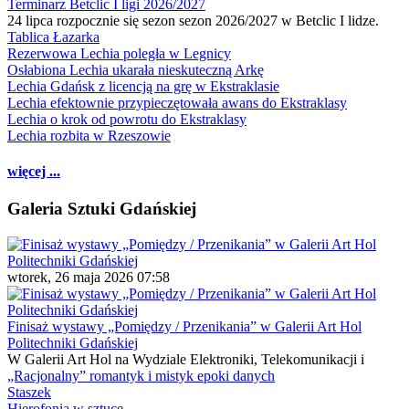
Terminarz Betclic I ligi 2026/2027
24 lipca rozpocznie się sezon sezon 2026/2027 w Betclic I lidze.
Tablica Łazarka
Rezerwowa Lechia poległa w Legnicy
Osłabiona Lechia ukarała nieskuteczną Arkę
Lechia Gdańsk z licencją na grę w Ekstraklasie
Lechia efektownie przypieczętowała awans do Ekstraklasy
Lechia o krok od powrotu do Ekstraklasy
Lechia rozbita w Rzeszowie
więcej ...
Galeria Sztuki Gdańskiej
wtorek, 26 maja 2026 07:58
Finisaż wystawy „Pomiędzy / Przenikania” w Galerii Art Hol
Politechniki Gdańskiej
W Galerii Art Hol na Wydziale Elektroniki, Telekomunikacji i
„Racjonalny” romantyk i mistyk epoki danych
Staszek
Hierofonia w sztuce