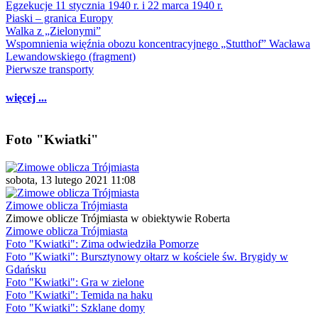
Egzekucje 11 stycznia 1940 r. i 22 marca 1940 r.
Piaski – granica Europy
Walka z „Zielonymi”
Wspomnienia więźnia obozu koncentracyjnego „Stutthof” Wacława
Lewandowskiego (fragment)
Pierwsze transporty
więcej ...
Foto "Kwiatki"
sobota, 13 lutego 2021 11:08
Zimowe oblicza Trójmiasta
Zimowe oblicze Trójmiasta w obiektywie Roberta
Zimowe oblicza Trójmiasta
Foto "Kwiatki": Zima odwiedziła Pomorze
Foto "Kwiatki": Bursztynowy ołtarz w kościele św. Brygidy w
Gdańsku
Foto "Kwiatki": Gra w zielone
Foto "Kwiatki": Temida na haku
Foto "Kwiatki": Szklane domy