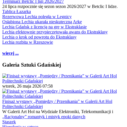
Terminarz Betclic I ligi 2026/2027
24 lipca rozpocznie się sezon sezon 2026/2027 w Betclic I lidze.
Tablica Łazarka
Rezerwowa Lechia poległa w Legnicy
Osłabiona Lechia ukarała nieskuteczną Arkę
Lechia Gdańsk z licencją na grę w Ekstraklasie
Lechia efektownie przypieczętowała awans do Ekstraklasy
Lechia o krok od powrotu do Ekstraklasy
Lechia rozbita w Rzeszowie
więcej ...
Galeria Sztuki Gdańskiej
wtorek, 26 maja 2026 07:58
Finisaż wystawy „Pomiędzy / Przenikania” w Galerii Art Hol
Politechniki Gdańskiej
W Galerii Art Hol na Wydziale Elektroniki, Telekomunikacji i
„Racjonalny” romantyk i mistyk epoki danych
Staszek
Hierofonia w sztuce