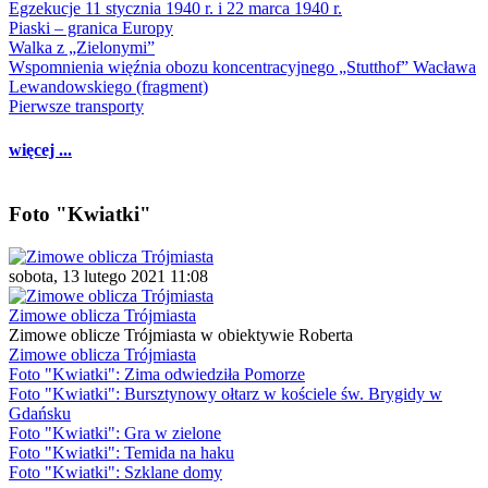
Egzekucje 11 stycznia 1940 r. i 22 marca 1940 r.
Piaski – granica Europy
Walka z „Zielonymi”
Wspomnienia więźnia obozu koncentracyjnego „Stutthof” Wacława
Lewandowskiego (fragment)
Pierwsze transporty
więcej ...
Foto "Kwiatki"
sobota, 13 lutego 2021 11:08
Zimowe oblicza Trójmiasta
Zimowe oblicze Trójmiasta w obiektywie Roberta
Zimowe oblicza Trójmiasta
Foto "Kwiatki": Zima odwiedziła Pomorze
Foto "Kwiatki": Bursztynowy ołtarz w kościele św. Brygidy w
Gdańsku
Foto "Kwiatki": Gra w zielone
Foto "Kwiatki": Temida na haku
Foto "Kwiatki": Szklane domy