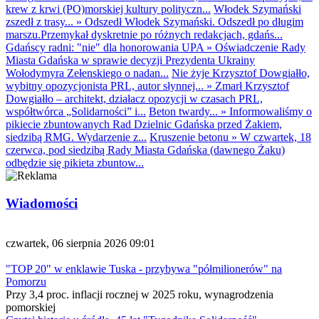
krew z krwi (PO)morskiej kultury polityczn...
Włodek Szymański
zszedł z trasy...
»
Odszedł Włodek Szymański. Odszedł po długim
marszu.Przemykał dyskretnie po różnych redakcjach, gdańs...
Gdańscy radni: "nie" dla honorowania UPA
»
Oświadczenie Rady
Miasta Gdańska w sprawie decyzji Prezydenta Ukrainy
Wołodymyra Zełenskiego o nadan...
Nie żyje Krzysztof Dowgiałło,
wybitny opozycjonista PRL, autor słynnej...
»
Zmarł Krzysztof
Dowgiałło – architekt, działacz opozycji w czasach PRL,
współtwórca „Solidarności” i...
Beton twardy...
»
Informowaliśmy o
pikiecie zbuntowanych Rad Dzielnic Gdańska przed Żakiem,
siedzibą RMG. Wydarzenie z...
Kruszenie betonu
»
W czwartek, 18
czerwca, pod siedzibą Rady Miasta Gdańska (dawnego Żaku)
odbędzie się pikieta zbuntow...
Wiadomości
czwartek, 06 sierpnia 2026 09:01
"TOP 20" w enklawie Tuska - przybywa "półmilionerów" na
Pomorzu
Przy 3,4 proc. inflacji rocznej w 2025 roku, wynagrodzenia
pomorskiej