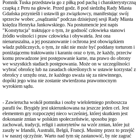
Pomnik Tuska przedstawia go z piłką pod pachą i charakterystyczną
czapką z Peru na głowie. Przed godz. 8 pod siedzibą Rady Miasta
Gdańska przynieśli i ustawili go związkowcy, manifestując swój
sprzeciw wobec „osądzaniu” podczas dzisiejszej sesji Rady Miasta
księdza Henryka Jankowskiego. Na postumencie jest napis
"Konstytucja" traktujące o tym, że godność człowieka stanowi
źródło wolności i praw człowieka i obywatela. Jest ona
nienaruszalna, a jej poszanowanie i ochrona jest obowiązkiem
władz publicznych, o tym, że nikt nie może być poddany torturom i
poniżającemu traktowaniu i karaniu oraz o tym, że każdy, przeciw
komu prowadzone jest postępowanie karne, ma prawo do obrony
we wszystkich stadiach postępowania. Może on w szczególności
wybrać obrońcę lub na zasadach określonych w ustawie korzystać z
obrońcy z urzędu oraz, że każdego uważa się za niewinnego,
dopóki jego wina nie zostanie stwierdzona prawomocnym
wyrokiem sądu.
- Zawierucha wokół pomnika i osoby wieloletniego proboszcza
parafii św. Brygidy jest ukierunkowana na jeszcze jeden cel. Jest
elementem gry rozpoczętej nieco wcześniej, której skutkiem jest
dokonanie zmian w polskim społeczeństwie, sposobu jego
zachowań, tradycji, religii i autorytetów na wzór zmian, które już
zaszły w Irlandii, Australii, Belgii, Francji. Musimy przez to przejść
i w naszej ojczyźnie. Warto nad tym się zastanowić, by nie zagrać