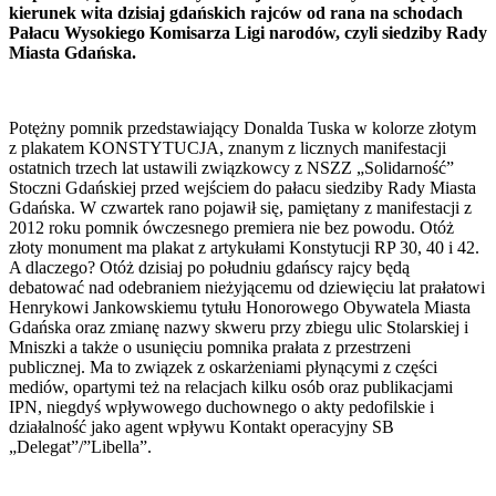
kierunek wita dzisiaj gdańskich rajców od rana na schodach
Pałacu Wysokiego Komisarza Ligi narodów, czyli siedziby Rady
Miasta Gdańska.
Potężny pomnik przedstawiający Donalda Tuska w kolorze złotym
z plakatem KONSTYTUCJA, znanym z licznych manifestacji
ostatnich trzech lat ustawili związkowcy z NSZZ „Solidarność”
Stoczni Gdańskiej przed wejściem do pałacu siedziby Rady Miasta
Gdańska. W czwartek rano pojawił się, pamiętany z manifestacji z
2012 roku pomnik ówczesnego premiera nie bez powodu. Otóż
złoty monument ma plakat z artykułami Konstytucji RP 30, 40 i 42.
A dlaczego? Otóż dzisiaj po południu gdańscy rajcy będą
debatować nad odebraniem nieżyjącemu od dziewięciu lat prałatowi
Henrykowi Jankowskiemu tytułu Honorowego Obywatela Miasta
Gdańska oraz zmianę nazwy skweru przy zbiegu ulic Stolarskiej i
Mniszki a także o usunięciu pomnika prałata z przestrzeni
publicznej. Ma to związek z oskarżeniami płynącymi z części
mediów, opartymi też na relacjach kilku osób oraz publikacjami
IPN, niegdyś wpływowego duchownego o akty pedofilskie i
działalność jako agent wpływu Kontakt operacyjny SB
„Delegat”/”Libella”.