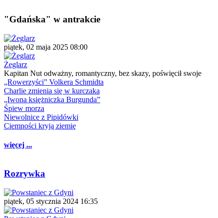
"Gdańska" w antrakcie
piątek, 02 maja 2025 08:00
Żeglarz
Kapitan Nut odważny, romantyczny, bez skazy, poświęcił swoje
„Rowerzyści” Volkera Schmidta
Charlie zmienia się w kurczaka
„Iwona księżniczka Burgunda”
Śpiew morza
Niewolnice z Pipidówki
Ciemności kryją ziemię
więcej ...
Rozrywka
piątek, 05 stycznia 2024 16:35