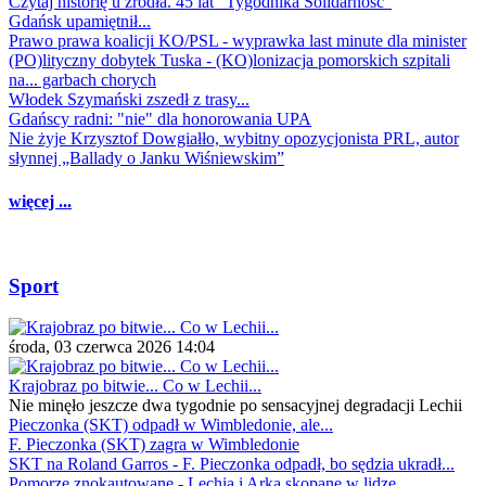
Czytaj historię u źródła. 45 lat "Tygodnika Solidarność"
Gdańsk upamiętnił...
Prawo prawa koalicji KO/PSL - wyprawka last minute dla minister
(PO)lityczny dobytek Tuska - (KO)lonizacja pomorskich szpitali
na... garbach chorych
Włodek Szymański zszedł z trasy...
Gdańscy radni: "nie" dla honorowania UPA
Nie żyje Krzysztof Dowgiałło, wybitny opozycjonista PRL, autor
słynnej „Ballady o Janku Wiśniewskim”
więcej ...
Sport
środa, 03 czerwca 2026 14:04
Krajobraz po bitwie... Co w Lechii...
Nie minęło jeszcze dwa tygodnie po sensacyjnej degradacji Lechii
Pieczonka (SKT) odpadł w Wimbledonie, ale...
F. Pieczonka (SKT) zagra w Wimbledonie
SKT na Roland Garros - F. Pieczonka odpadł, bo sędzia ukradł...
Pomorze znokautowane - Lechia i Arka skopane w lidze