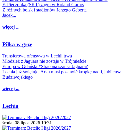
F. Pieczonka (SKT) zagra w Roland Garros
Z różnych boisk i stadionów Jerzego Geberta
Jacek...
więcej ...
Piłka w grze
Transferowa ofensywa w Lechii trwa
Młodzież z Jaguara nie zostaje w Trójmieście
Europa w Gdańsku*Stracona szansa Jaguara?
Lechia już świętuje, Arka musi postawić kropkę nad i, jubileusz
Budziwojskiego
więcej ...
Lechia
środa, 08 lipca 2026 19:31