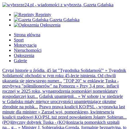
Reprinty
Gazeta Gdańska
Ogłoszenia
Strona główna
Sport
Motoryzacja
Nieruchomości
Ogłoszenia
Galerie
Czytaj historię u źródła. 45 lat "Tygodnika Solidarność"
»
Tygodnik
Solidarność obchodzi w tym roku 45-lecie istnienia. Od chwili
ukazania się pierwszego numer...
"TOP 20" w enklawie Tuska -
przybywa "półmilionerów" na Pomorzu
»
Przy 3,4 proc. inflacji
rocznej w 2025 roku, wynagrodzenia pomorskiej nomenklatury
gospodarczej kszt...
Gdańsk upamiętnił...
»
W sobotę i w niedzielę
w Gdańsku miały miejsce uroczystości upamiętniające okrutne
zbrodnie na polsk...
Prawo prawa koalicji KO/PSL - wyprawka last
minute dla minister
»
Zarząd woj. pomorskiego, kwintesencja
koalicji rządowej KO/PSL tuż przed powołaniem Jolanty Sobieran...
(PO)lityczny dobytek Tuska - (KO)lonizacja pomorskich szpitali
na... g...
»
Minister J. Sobierańska-Grenda, formalnie bezpartyjna, to