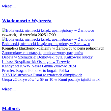
więcej ...
Wiadomości z Wybrzeża
czwartek, 18 września 2025 17:09
Bohaterski, niemiecki ksiądz upamiętniony w Żarnowcu
Kompleks klasztorno-kościelny w Żarnowcu to perła północnych
Zapomniany cmentarz, tajemnicze zgony pacjentów
Debata w Szemudzie: Dołkowski pyta, Kalkowski kluczy
Łukasz Brządkowski: Ostra gra w Tczewie
Kandydaci KWW Nasza Gmina Żukowo 2024
Premier: Bogate Pomorze to bogata Polska
XXVI Mistrzostwa Rumi w sztafetach olimpijskich
Grupa „Odkrywców” z SP nr 10 w Rumi poznaje tajniki nauki
więcej ...
Malbork