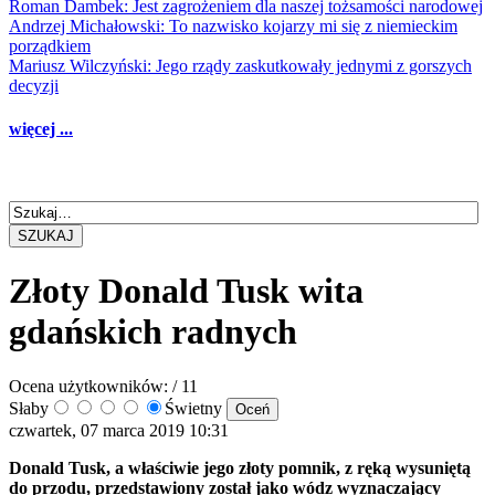
Roman Dambek: Jest zagrożeniem dla naszej tożsamości narodowej
Andrzej Michałowski: To nazwisko kojarzy mi się z niemieckim
porządkiem
Mariusz Wilczyński: Jego rządy zaskutkowały jednymi z gorszych
decyzji
więcej ...
SZUKAJ
Złoty Donald Tusk wita
gdańskich radnych
Ocena użytkowników:
/ 11
Słaby
Świetny
czwartek, 07 marca 2019 10:31
Donald Tusk, a właściwie jego złoty pomnik, z ręką wysuniętą
do przodu, przedstawiony został jako wódz wyznaczający