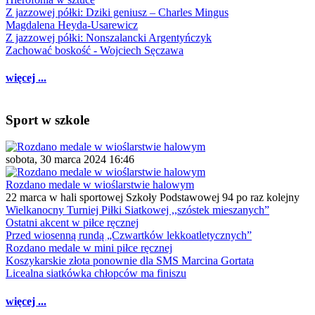
Z jazzowej półki: Dziki geniusz – Charles Mingus
Magdalena Heyda-Usarewicz
Z jazzowej półki: Nonszalancki Argentyńczyk
Zachować boskość - Wojciech Sęczawa
więcej ...
Sport w szkole
sobota, 30 marca 2024 16:46
Rozdano medale w wioślarstwie halowym
22 marca w hali sportowej Szkoły Podstawowej 94 po raz kolejny
Wielkanocny Turniej Piłki Siatkowej ,,szóstek mieszanych”
Ostatni akcent w piłce ręcznej
Przed wiosenną rundą „Czwartków lekkoatletycznych”
Rozdano medale w mini piłce ręcznej
Koszykarskie złota ponownie dla SMS Marcina Gortata
Licealna siatkówka chłopców ma finiszu
więcej ...