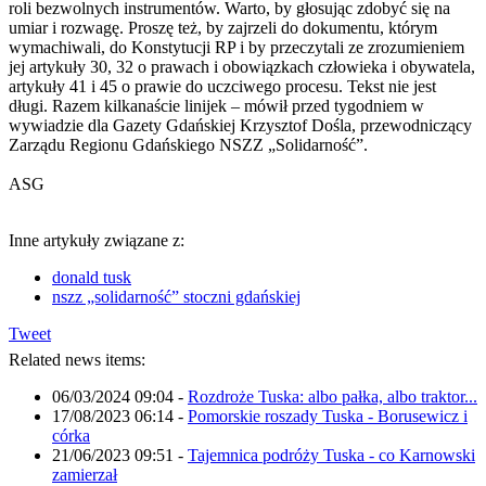
roli bezwolnych instrumentów. Warto, by głosując zdobyć się na
umiar i rozwagę. Proszę też, by zajrzeli do dokumentu, którym
wymachiwali, do Konstytucji RP i by przeczytali ze zrozumieniem
jej artykuły 30, 32 o prawach i obowiązkach człowieka i obywatela,
artykuły 41 i 45 o prawie do uczciwego procesu. Tekst nie jest
długi. Razem kilkanaście linijek – mówił przed tygodniem w
wywiadzie dla Gazety Gdańskiej Krzysztof Dośla, przewodniczący
Zarządu Regionu Gdańskiego NSZZ „Solidarność”.
ASG
Inne artykuły związane z:
donald tusk
nszz „solidarność” stoczni gdańskiej
Tweet
Related news items:
06/03/2024 09:04
-
Rozdroże Tuska: albo pałka, albo traktor...
17/08/2023 06:14
-
Pomorskie roszady Tuska - Borusewicz i
córka
21/06/2023 09:51
-
Tajemnica podróży Tuska - co Karnowski
zamierzał