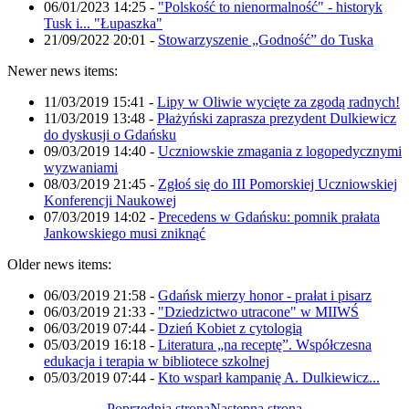
06/01/2023 14:25
-
"Polskość to nienormalność" - historyk
Tusk i... "Łupaszka"
21/09/2022 20:01
-
Stowarzyszenie „Godność” do Tuska
Newer news items:
11/03/2019 15:41
-
Lipy w Oliwie wycięte za zgodą radnych!
11/03/2019 13:48
-
Płażyński zaprasza prezydent Dulkiewicz
do dyskusji o Gdańsku
09/03/2019 14:40
-
Uczniowskie zmagania z logopedycznymi
wyzwaniami
08/03/2019 21:45
-
Zgłoś się do III Pomorskiej Uczniowskiej
Konferencji Naukowej
07/03/2019 14:02
-
Precedens w Gdańsku: pomnik prałata
Jankowskiego musi zniknąć
Older news items:
06/03/2019 21:58
-
Gdańsk mierzy honor - prałat i pisarz
06/03/2019 21:33
-
"Dziedzictwo utracone" w MIIWŚ
06/03/2019 07:44
-
Dzień Kobiet z cytologią
05/03/2019 16:18
-
Literatura „na receptę”. Współczesna
edukacja i terapia w bibliotece szkolnej
05/03/2019 07:44
-
Kto wsparł kampanię A. Dulkiewicz...
Poprzednia strona
Następna strona