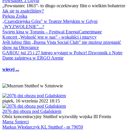
Powstaniec z Gdyni
„Powstaniec 1863”- to długo oczekiwany film o wielkim bohaterze
Jak się tu znaleźliśmy?
Piękna Zośka
„Czarodziejska Góra” w Teatrze Miejskim w Gdyni
„WYZWOLENIE”...?
Święto kina w Toruniu – Festiwal EnergaCamerimage
Koncert „Wolność jest w nas” - wokaliści i muzycy
Jeśli lubisz film „Buena Vista Social Club” nie możesz przegapić
show na Ołowiance
GAROU już 25 i 27 lutego wystąpi w Polsce! Dzwonnik z Notre
Dame zaśpiewa w ERGO Arenie
więcej ...
piątek, 16 września 2022 18:15
2076 dni obozu pod Gdańskiem
Obóz koncentracyjny Stutthof wyzwoliły wojska III Frontu
Marsz Śmierci
Markus Włodarczyk KL Stutthof - nr 79059