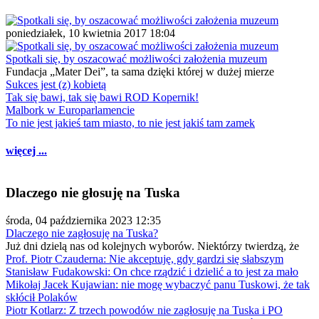
poniedziałek, 10 kwietnia 2017 18:04
Spotkali się, by oszacować możliwości założenia muzeum
Fundacja „Mater Dei”, ta sama dzięki której w dużej mierze
Sukces jest (z) kobietą
Tak się bawi, tak się bawi ROD Kopernik!
Malbork w Europarlamencie
To nie jest jakieś tam miasto, to nie jest jakiś tam zamek
więcej ...
Dlaczego nie głosuję na Tuska
środa, 04 października 2023 12:35
Dlaczego nie zagłosuję na Tuska?
Już dni dzielą nas od kolejnych wyborów. Niektórzy twierdzą, że
Prof. Piotr Czauderna: Nie akceptuję, gdy gardzi się słabszym
Stanisław Fudakowski: On chce rządzić i dzielić a to jest za mało
Mikołaj Jacek Kujawian: nie mogę wybaczyć panu Tuskowi, że tak
skłócił Polaków
Piotr Kotlarz: Z trzech powodów nie zagłosuję na Tuska i PO