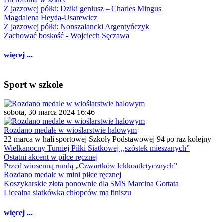
Z jazzowej półki: Dziki geniusz – Charles Mingus
Magdalena Heyda-Usarewicz
Z jazzowej półki: Nonszalancki Argentyńczyk
Zachować boskość - Wojciech Sęczawa
więcej ...
Sport w szkole
sobota, 30 marca 2024 16:46
Rozdano medale w wioślarstwie halowym
22 marca w hali sportowej Szkoły Podstawowej 94 po raz kolejny
Wielkanocny Turniej Piłki Siatkowej ,,szóstek mieszanych”
Ostatni akcent w piłce ręcznej
Przed wiosenną rundą „Czwartków lekkoatletycznych”
Rozdano medale w mini piłce ręcznej
Koszykarskie złota ponownie dla SMS Marcina Gortata
Licealna siatkówka chłopców ma finiszu
więcej ...