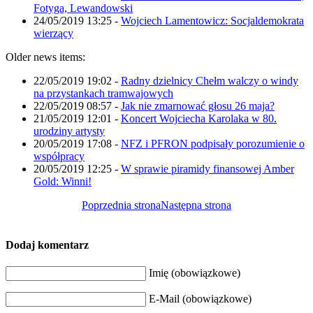
Fotyga, Lewandowski
24/05/2019 13:25
-
Wojciech Lamentowicz: Socjaldemokrata
wierzący
Older news items:
22/05/2019 19:02
-
Radny dzielnicy Chełm walczy o windy
na przystankach tramwajowych
22/05/2019 08:57
-
Jak nie zmarnować głosu 26 maja?
21/05/2019 12:01
-
Koncert Wojciecha Karolaka w 80.
urodziny artysty
20/05/2019 17:08
-
NFZ i PFRON podpisały porozumienie o
współpracy
20/05/2019 12:25
-
W sprawie piramidy finansowej Amber
Gold: Winni!
Poprzednia strona
Następna strona
Dodaj komentarz
Imię (obowiązkowe)
E-Mail (obowiązkowe)