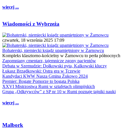
więcej ...
Wiadomości z Wybrzeża
czwartek, 18 września 2025 17:09
Bohaterski, niemiecki ksiądz upamiętniony w Żarnowcu
Kompleks klasztorno-kościelny w Żarnowcu to perła północnych
Zapomniany cmentarz, tajemnicze zgony pacjentów
Debata w Szemudzie: Dołkowski pyta, Kalkowski kluczy
Łukasz Brządkowski: Ostra gra w Tczewie
Kandydaci KWW Nasza Gmina Żukowo 2024
Premier: Bogate Pomorze to bogata Polska
XXVI Mistrzostwa Rumi w sztafetach olimpijskich
Grupa „Odkrywców” z SP nr 10 w Rumi poznaje tajniki nauki
więcej ...
Malbork