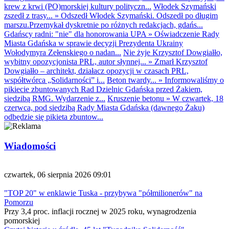
krew z krwi (PO)morskiej kultury polityczn...
Włodek Szymański
zszedł z trasy...
»
Odszedł Włodek Szymański. Odszedł po długim
marszu.Przemykał dyskretnie po różnych redakcjach, gdańs...
Gdańscy radni: "nie" dla honorowania UPA
»
Oświadczenie Rady
Miasta Gdańska w sprawie decyzji Prezydenta Ukrainy
Wołodymyra Zełenskiego o nadan...
Nie żyje Krzysztof Dowgiałło,
wybitny opozycjonista PRL, autor słynnej...
»
Zmarł Krzysztof
Dowgiałło – architekt, działacz opozycji w czasach PRL,
współtwórca „Solidarności” i...
Beton twardy...
»
Informowaliśmy o
pikiecie zbuntowanych Rad Dzielnic Gdańska przed Żakiem,
siedzibą RMG. Wydarzenie z...
Kruszenie betonu
»
W czwartek, 18
czerwca, pod siedzibą Rady Miasta Gdańska (dawnego Żaku)
odbędzie się pikieta zbuntow...
Wiadomości
czwartek, 06 sierpnia 2026 09:01
"TOP 20" w enklawie Tuska - przybywa "półmilionerów" na
Pomorzu
Przy 3,4 proc. inflacji rocznej w 2025 roku, wynagrodzenia
pomorskiej