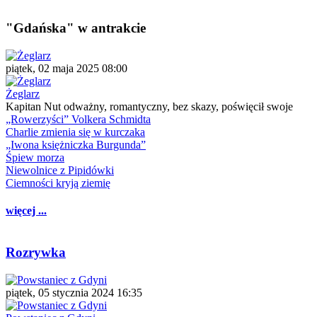
"Gdańska" w antrakcie
piątek, 02 maja 2025 08:00
Żeglarz
Kapitan Nut odważny, romantyczny, bez skazy, poświęcił swoje
„Rowerzyści” Volkera Schmidta
Charlie zmienia się w kurczaka
„Iwona księżniczka Burgunda”
Śpiew morza
Niewolnice z Pipidówki
Ciemności kryją ziemię
więcej ...
Rozrywka
piątek, 05 stycznia 2024 16:35