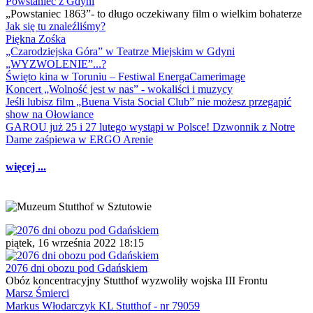
Powstaniec z Gdyni
„Powstaniec 1863”- to długo oczekiwany film o wielkim bohaterze
Jak się tu znaleźliśmy?
Piękna Zośka
„Czarodziejska Góra” w Teatrze Miejskim w Gdyni
„WYZWOLENIE”...?
Święto kina w Toruniu – Festiwal EnergaCamerimage
Koncert „Wolność jest w nas” - wokaliści i muzycy
Jeśli lubisz film „Buena Vista Social Club” nie możesz przegapić
show na Ołowiance
GAROU już 25 i 27 lutego wystąpi w Polsce! Dzwonnik z Notre
Dame zaśpiewa w ERGO Arenie
więcej ...
piątek, 16 września 2022 18:15
2076 dni obozu pod Gdańskiem
Obóz koncentracyjny Stutthof wyzwoliły wojska III Frontu
Marsz Śmierci
Markus Włodarczyk KL Stutthof - nr 79059