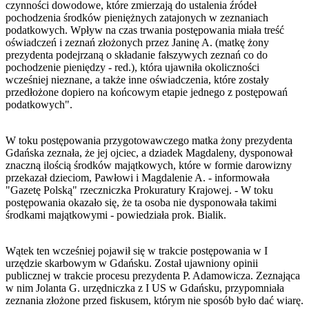
czynności dowodowe, które zmierzają do ustalenia źródeł
pochodzenia środków pieniężnych zatajonych w zeznaniach
podatkowych. Wpływ na czas trwania postępowania miała treść
oświadczeń i zeznań złożonych przez Janinę A. (matkę żony
prezydenta podejrzaną o składanie fałszywych zeznań co do
pochodzenie pieniędzy - red.), która ujawniła okoliczności
wcześniej nieznane, a także inne oświadczenia, które zostały
przedłożone dopiero na końcowym etapie jednego z postępowań
podatkowych".
W toku postępowania przygotowawczego matka żony prezydenta
Gdańska zeznała, że jej ojciec, a dziadek Magdaleny, dysponował
znaczną ilością środków majątkowych, które w formie darowizny
przekazał dzieciom, Pawłowi i Magdalenie A. - informowała
"Gazetę Polską" rzeczniczka Prokuratury Krajowej. - W toku
postępowania okazało się, że ta osoba nie dysponowała takimi
środkami majątkowymi - powiedziała prok. Bialik.
Wątek ten wcześniej pojawił się w trakcie postępowania w I
urzędzie skarbowym w Gdańsku. Został ujawniony opinii
publicznej w trakcie procesu prezydenta P. Adamowicza. Zeznająca
w nim Jolanta G. urzędniczka z I US w Gdańsku, przypomniała
zeznania złożone przed fiskusem, którym nie sposób było dać wiarę.