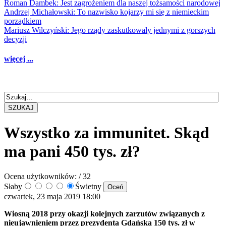
Roman Dambek: Jest zagrożeniem dla naszej tożsamości narodowej
Andrzej Michałowski: To nazwisko kojarzy mi się z niemieckim
porządkiem
Mariusz Wilczyński: Jego rządy zaskutkowały jednymi z gorszych
decyzji
więcej ...
SZUKAJ
Wszystko za immunitet. Skąd
ma pani 450 tys. zł?
Ocena użytkowników:
/ 32
Słaby
Świetny
czwartek, 23 maja 2019 18:00
Wiosną 2018 przy okazji kolejnych zarzutów związanych z
nieujawnieniem przez prezydenta Gdańska 150 tys. zł w