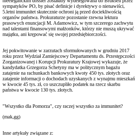
nieeleganckim dossier zostałaby wydelegowana do Brukseli przez
sympatyków PO, by pisać definicje i dyrektywy o nienawiści,
5.letni immunitet skutecznie ochroni ją przed dociekliwością
organów państwa. Prokuraturze pozostanie rzewna lektura
prasowych enuncjacji M. Adamowicz, w tym szczerego zachwytu
nad talentami finansowymi małżonków, którzy nie muszą ukrywać
majątku, ani krępować się swojej przedsiębiorczości.
Jej pokwitowanie w zarzutach sformułowanych w grudniu 2017
roku przez Wydział Zamiejscowy Departamentu ds. Przestępczości
Zorganizowanej i Korupcji Prokuratury Krajowej wykazuje, że
kandydatka Grzegorza Schetyny ma w politycznym bagażu
zatajenie na rachunkach bankowych kwoty 450 tys. złotych oraz
zatajenie informacji o dochodach uzyskanych z wynajmu mieszkań
w kwocie 45 tys. zł, co uszczupliło podatek na rzecz skarbu
państwa w kwocie 130 tys. złotych.
"Wszystko dla Pomorza", czy raczej wszystko za immunitet?
(mak,gg)
Inne artykuły związane z: