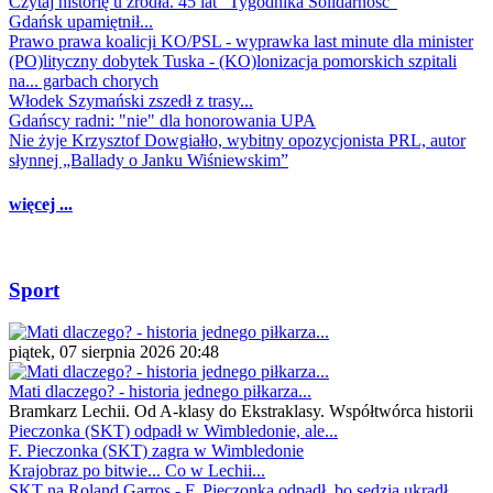
Czytaj historię u źródła. 45 lat "Tygodnika Solidarność"
Gdańsk upamiętnił...
Prawo prawa koalicji KO/PSL - wyprawka last minute dla minister
(PO)lityczny dobytek Tuska - (KO)lonizacja pomorskich szpitali
na... garbach chorych
Włodek Szymański zszedł z trasy...
Gdańscy radni: "nie" dla honorowania UPA
Nie żyje Krzysztof Dowgiałło, wybitny opozycjonista PRL, autor
słynnej „Ballady o Janku Wiśniewskim”
więcej ...
Sport
piątek, 07 sierpnia 2026 20:48
Mati dlaczego? - historia jednego piłkarza...
Bramkarz Lechii. Od A-klasy do Ekstraklasy. Współtwórca historii
Pieczonka (SKT) odpadł w Wimbledonie, ale...
F. Pieczonka (SKT) zagra w Wimbledonie
Krajobraz po bitwie... Co w Lechii...
SKT na Roland Garros - F. Pieczonka odpadł, bo sędzia ukradł...