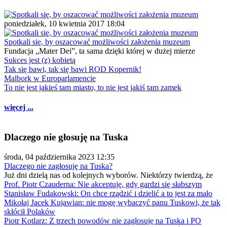
poniedziałek, 10 kwietnia 2017 18:04
Spotkali się, by oszacować możliwości założenia muzeum
Fundacja „Mater Dei”, ta sama dzięki której w dużej mierze
Sukces jest (z) kobietą
Tak się bawi, tak się bawi ROD Kopernik!
Malbork w Europarlamencie
To nie jest jakieś tam miasto, to nie jest jakiś tam zamek
więcej ...
Dlaczego nie głosuję na Tuska
środa, 04 października 2023 12:35
Dlaczego nie zagłosuję na Tuska?
Już dni dzielą nas od kolejnych wyborów. Niektórzy twierdzą, że
Prof. Piotr Czauderna: Nie akceptuję, gdy gardzi się słabszym
Stanisław Fudakowski: On chce rządzić i dzielić a to jest za mało
Mikołaj Jacek Kujawian: nie mogę wybaczyć panu Tuskowi, że tak
skłócił Polaków
Piotr Kotlarz: Z trzech powodów nie zagłosuję na Tuska i PO