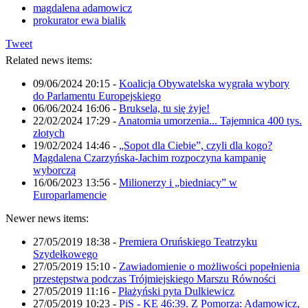
magdalena adamowicz
prokurator ewa bialik
Tweet
Related news items:
09/06/2024 20:15
-
Koalicja Obywatelska wygrała wybory
do Parlamentu Europejskiego
06/06/2024 16:06
-
Bruksela, tu się żyje!
22/02/2024 17:29
-
Anatomia umorzenia... Tajemnica 400 tys.
złotych
19/02/2024 14:46
-
„Sopot dla Ciebie”, czyli dla kogo?
Magdalena Czarzyńska-Jachim rozpoczyna kampanię
wyborczą
16/06/2023 13:56
-
Milionerzy i „biedniacy” w
Europarlamencie
Newer news items:
27/05/2019 18:38
-
Premiera Oruńskiego Teatrzyku
Szydełkowego
27/05/2019 15:10
-
Zawiadomienie o możliwości popełnienia
przestępstwa podczas Trójmiejskiego Marszu Równości
27/05/2019 11:16
-
Płażyński pyta Dulkiewicz
27/05/2019 10:23
-
PiS - KE 46:39. Z Pomorza: Adamowicz,