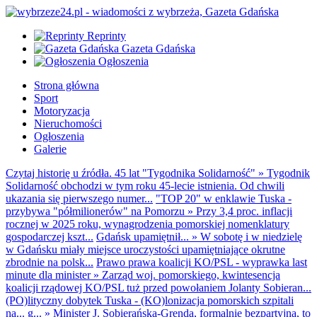
Reprinty
Gazeta Gdańska
Ogłoszenia
Strona główna
Sport
Motoryzacja
Nieruchomości
Ogłoszenia
Galerie
Czytaj historię u źródła. 45 lat "Tygodnika Solidarność"
»
Tygodnik
Solidarność obchodzi w tym roku 45-lecie istnienia. Od chwili
ukazania się pierwszego numer...
"TOP 20" w enklawie Tuska -
przybywa "półmilionerów" na Pomorzu
»
Przy 3,4 proc. inflacji
rocznej w 2025 roku, wynagrodzenia pomorskiej nomenklatury
gospodarczej kszt...
Gdańsk upamiętnił...
»
W sobotę i w niedzielę
w Gdańsku miały miejsce uroczystości upamiętniające okrutne
zbrodnie na polsk...
Prawo prawa koalicji KO/PSL - wyprawka last
minute dla minister
»
Zarząd woj. pomorskiego, kwintesencja
koalicji rządowej KO/PSL tuż przed powołaniem Jolanty Sobieran...
(PO)lityczny dobytek Tuska - (KO)lonizacja pomorskich szpitali
na... g...
»
Minister J. Sobierańska-Grenda, formalnie bezpartyjna, to