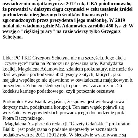
oświadczeniu majątkowym za 2012 rok, CBA poinformowało,
że prowadzi w dalszym ciągu czynności w celu ustalenie źródeł
pochodzenia niezgłoszonych środków finansowych
zgromadzonych przez prezydenta i jego małżonkę. W 2019
nadal nie wiadomo gdzie M. Adamowicz zarobiła 450 tys. zł. W
wersję o "ciężkiej pracy" na razie wierzy tylko Grzegorz
Schetyna.
Lider PO i KE Grzegorz Schetyna nie ma szczęścia. Jego akcja
"czyste ręce" trafia na Pomorzu na poważna rafę. Kandydatka
koalicji Magdalena Adamowicz, zdaniem prokuratury, nie może do
dziś wyjaśnić pochodzenia 450 tysięcy złotych, których, jako
majątku wspólnego nie ujawniono w oświadczeniu majątkowym b.
prezydenta. Zdaniem śledczych, to podstawa zarzutu z art. 56
kodeksu karnego podatkowego, czyli potocznie oszustwa.
Prokurator Ewa Bialik wyjaśnia, że sprawa jest wielowątkowa i
dotyczy m.in. podejrzenia korupcji. Ten sam wątek pojawił się
wcześniej w wypowiedziach prowadzącego dochodzenie prok.
Piotra Baczyńskiego.
"Magdalena A.- pisze do redakcji "Gazety Gdańskiej" prokurator
Bialik - jest podejrzana o podanie nieprawdy w zeznaniach
podatkowych za 2011 i 2012 rok. W śledztwie wykonywane są