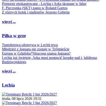
Pomorze znokautowane - Lechia i Arka skopane w lidze
F. Pieczonka (SKT) zagra w Roland Garros
Z różnych boisk i stadionów Jerzego Geberta
więcej ...
Piłka w grze
Transferowa ofensywa w Lechii trwa
Młodzież z Jaguara nie zostaje w Trójmieście
Europa w Gdańsku*Stracona szansa Jaguara?
Lechia już świętuje, Arka musi postawić kropkę nad i, jubileusz
Budziwojskiego
więcej ...
Lechia
środa, 08 lipca 2026 19:31