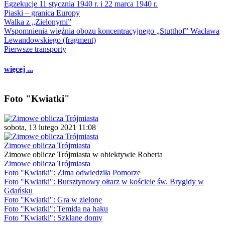
Egzekucje 11 stycznia 1940 r. i 22 marca 1940 r.
Piaski – granica Europy
Walka z „Zielonymi”
Wspomnienia więźnia obozu koncentracyjnego „Stutthof” Wacława
Lewandowskiego (fragment)
Pierwsze transporty
więcej ...
Foto "Kwiatki"
sobota, 13 lutego 2021 11:08
Zimowe oblicza Trójmiasta
Zimowe oblicze Trójmiasta w obiektywie Roberta
Zimowe oblicza Trójmiasta
Foto "Kwiatki": Zima odwiedziła Pomorze
Foto "Kwiatki": Bursztynowy ołtarz w kościele św. Brygidy w
Gdańsku
Foto "Kwiatki": Gra w zielone
Foto "Kwiatki": Temida na haku
Foto "Kwiatki": Szklane domy