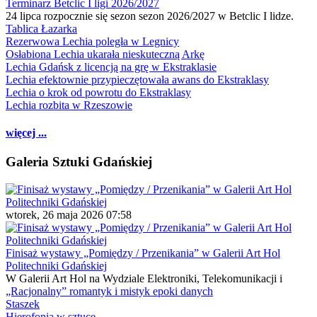
Terminarz Betclic I ligi 2026/2027
24 lipca rozpocznie się sezon sezon 2026/2027 w Betclic I lidze.
Tablica Łazarka
Rezerwowa Lechia poległa w Legnicy
Osłabiona Lechia ukarała nieskuteczną Arkę
Lechia Gdańsk z licencją na grę w Ekstraklasie
Lechia efektownie przypieczętowała awans do Ekstraklasy
Lechia o krok od powrotu do Ekstraklasy
Lechia rozbita w Rzeszowie
więcej ...
Galeria Sztuki Gdańskiej
wtorek, 26 maja 2026 07:58
Finisaż wystawy „Pomiędzy / Przenikania” w Galerii Art Hol
Politechniki Gdańskiej
W Galerii Art Hol na Wydziale Elektroniki, Telekomunikacji i
„Racjonalny” romantyk i mistyk epoki danych
Staszek
Hierofonia w sztuce