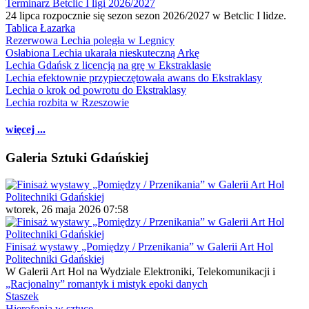
Terminarz Betclic I ligi 2026/2027
24 lipca rozpocznie się sezon sezon 2026/2027 w Betclic I lidze.
Tablica Łazarka
Rezerwowa Lechia poległa w Legnicy
Osłabiona Lechia ukarała nieskuteczną Arkę
Lechia Gdańsk z licencją na grę w Ekstraklasie
Lechia efektownie przypieczętowała awans do Ekstraklasy
Lechia o krok od powrotu do Ekstraklasy
Lechia rozbita w Rzeszowie
więcej ...
Galeria Sztuki Gdańskiej
wtorek, 26 maja 2026 07:58
Finisaż wystawy „Pomiędzy / Przenikania” w Galerii Art Hol
Politechniki Gdańskiej
W Galerii Art Hol na Wydziale Elektroniki, Telekomunikacji i
„Racjonalny” romantyk i mistyk epoki danych
Staszek
Hierofonia w sztuce