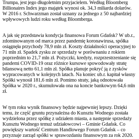
Trumpa, jest jego długoletnim przyjacielem. Według Bloomberg
Billionaires Index jego majątek wynosi ok. 34,3 miliarda dolarów.
W 2016 r. Schwarzman został uznany za jednego z 50 najbardziej
wpływowych ludzi roku według Bloomberga.
A jak się przedstawia kondycja finansowa Forum Gdańsk? W ub.r.,
zdominowanym od marca przez pandemię koronawirusa, spółka
osiągnęła przychody 78,9 mln zł. Koszty działalności operacyjnej to
71 mln zł. Spadek zysku ze sprzedaży w porównaniu z rokiem
poprzednim to 21,7 mln zł. Pożyczki, kredyty, rozprzestrzenianie się
pandemi COVID-19 oraz różnice kursowe spowodowały stratę
bilansową netto 61,1 mln zł. Spółka planuje pokryć ją z zysków
wypracowanych w kolejnych latach. Na koniec ub.r. kapitał własny
Spółki wynosił 181,6 mln zł. Pomimo straty, jaką odnotowała
Spółka w 2020 r., skumulowała ona na koncie bankowym 64,6 mln
zł.
W tym roku wynik finansowy będzie najpewniej lepszy. Dzięki
temu, że część gruntu przynależna do Kunsztu Wodnego została
wydzielona przez spółkę z udziałem miasta, a następnie sprzedaży
Kunsztu Wodnego temuż udziałowcowi – Gminie Gdańsk. Co
powiększy wartość Centrum Handlowego Forum Gdańsk – co
przyznaje zarząd spółki w sprawozdaniu finansowym za rok 2020.