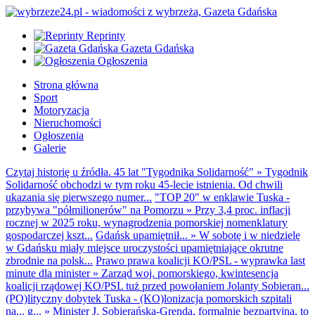
Reprinty
Gazeta Gdańska
Ogłoszenia
Strona główna
Sport
Motoryzacja
Nieruchomości
Ogłoszenia
Galerie
Czytaj historię u źródła. 45 lat "Tygodnika Solidarność"
»
Tygodnik
Solidarność obchodzi w tym roku 45-lecie istnienia. Od chwili
ukazania się pierwszego numer...
"TOP 20" w enklawie Tuska -
przybywa "półmilionerów" na Pomorzu
»
Przy 3,4 proc. inflacji
rocznej w 2025 roku, wynagrodzenia pomorskiej nomenklatury
gospodarczej kszt...
Gdańsk upamiętnił...
»
W sobotę i w niedzielę
w Gdańsku miały miejsce uroczystości upamiętniające okrutne
zbrodnie na polsk...
Prawo prawa koalicji KO/PSL - wyprawka last
minute dla minister
»
Zarząd woj. pomorskiego, kwintesencja
koalicji rządowej KO/PSL tuż przed powołaniem Jolanty Sobieran...
(PO)lityczny dobytek Tuska - (KO)lonizacja pomorskich szpitali
na... g...
»
Minister J. Sobierańska-Grenda, formalnie bezpartyjna, to