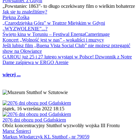
Powstaniec z Gdyni
„Powstaniec 1863”- to długo oczekiwany film o wielkim bohaterze
Jak się tu znaleźliśmy?
Piękna Zośka
„Czarodziejska Góra” w Teatrze Miejskim w Gdyni
„WYZWOLENIE”...?
Święto kina w Toruniu – Festiwal EnergaCamerimage
Koncert „Wolność jest w nas” - wokaliści i muzycy
Jeśli lubisz film „Buena Vista Social Club” nie możesz przegapić
show na Ołowiance
GAROU już 25 i 27 lutego wystąpi w Polsce! Dzwonnik z Notre
Dame zaśpiewa w ERGO Arenie
więcej ...
piątek, 16 września 2022 18:15
2076 dni obozu pod Gdańskiem
Obóz koncentracyjny Stutthof wyzwoliły wojska III Frontu
Marsz Śmierci
Markus Włodarczyk KL Stutthof - nr 79059