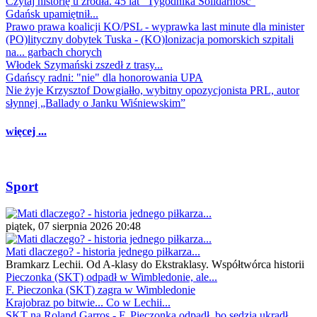
Czytaj historię u źródła. 45 lat "Tygodnika Solidarność"
Gdańsk upamiętnił...
Prawo prawa koalicji KO/PSL - wyprawka last minute dla minister
(PO)lityczny dobytek Tuska - (KO)lonizacja pomorskich szpitali
na... garbach chorych
Włodek Szymański zszedł z trasy...
Gdańscy radni: "nie" dla honorowania UPA
Nie żyje Krzysztof Dowgiałło, wybitny opozycjonista PRL, autor
słynnej „Ballady o Janku Wiśniewskim”
więcej ...
Sport
piątek, 07 sierpnia 2026 20:48
Mati dlaczego? - historia jednego piłkarza...
Bramkarz Lechii. Od A-klasy do Ekstraklasy. Współtwórca historii
Pieczonka (SKT) odpadł w Wimbledonie, ale...
F. Pieczonka (SKT) zagra w Wimbledonie
Krajobraz po bitwie... Co w Lechii...
SKT na Roland Garros - F. Pieczonka odpadł, bo sędzia ukradł...