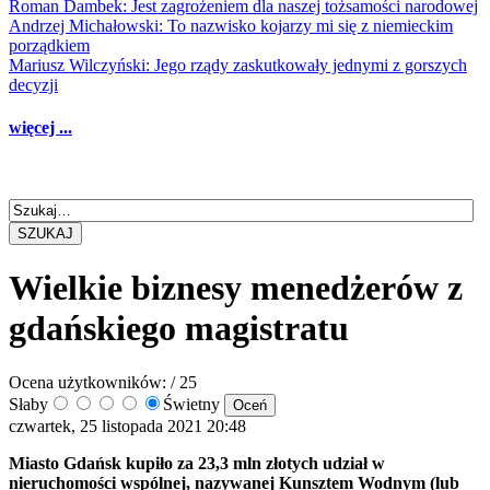
Roman Dambek: Jest zagrożeniem dla naszej tożsamości narodowej
Andrzej Michałowski: To nazwisko kojarzy mi się z niemieckim
porządkiem
Mariusz Wilczyński: Jego rządy zaskutkowały jednymi z gorszych
decyzji
więcej ...
SZUKAJ
Wielkie biznesy menedżerów z
gdańskiego magistratu
Ocena użytkowników:
/ 25
Słaby
Świetny
czwartek, 25 listopada 2021 20:48
Miasto Gdańsk kupiło za 23,3 mln złotych udział w
nieruchomości wspólnej, nazywanej Kunsztem Wodnym (lub