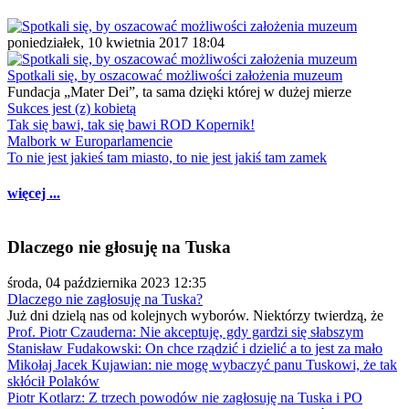
poniedziałek, 10 kwietnia 2017 18:04
Spotkali się, by oszacować możliwości założenia muzeum
Fundacja „Mater Dei”, ta sama dzięki której w dużej mierze
Sukces jest (z) kobietą
Tak się bawi, tak się bawi ROD Kopernik!
Malbork w Europarlamencie
To nie jest jakieś tam miasto, to nie jest jakiś tam zamek
więcej ...
Dlaczego nie głosuję na Tuska
środa, 04 października 2023 12:35
Dlaczego nie zagłosuję na Tuska?
Już dni dzielą nas od kolejnych wyborów. Niektórzy twierdzą, że
Prof. Piotr Czauderna: Nie akceptuję, gdy gardzi się słabszym
Stanisław Fudakowski: On chce rządzić i dzielić a to jest za mało
Mikołaj Jacek Kujawian: nie mogę wybaczyć panu Tuskowi, że tak
skłócił Polaków
Piotr Kotlarz: Z trzech powodów nie zagłosuję na Tuska i PO