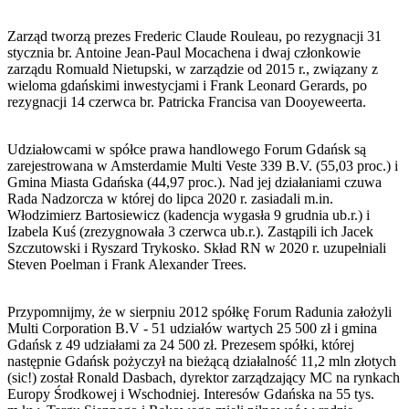
Zarząd tworzą prezes Frederic Claude Rouleau, po rezygnacji 31
stycznia br. Antoine Jean-Paul Mocachena i dwaj członkowie
zarządu Romuald Nietupski, w zarządzie od 2015 r., związany z
wieloma gdańskimi inwestycjami i Frank Leonard Gerards, po
rezygnacji 14 czerwca br. Patricka Francisa van Dooyeweerta.
Udziałowcami w spółce prawa handlowego Forum Gdańsk są
zarejestrowana w Amsterdamie Multi Veste 339 B.V. (55,03 proc.) i
Gmina Miasta Gdańska (44,97 proc.). Nad jej działaniami czuwa
Rada Nadzorcza w której do lipca 2020 r. zasiadali m.in.
Włodzimierz Bartosiewicz (kadencja wygasła 9 grudnia ub.r.) i
Izabela Kuś (zrezygnowała 3 czerwca ub.r.). Zastąpili ich Jacek
Szczutowski i Ryszard Trykosko. Skład RN w 2020 r. uzupełniali
Steven Poelman i Frank Alexander Trees.
Przypomnijmy, że w sierpniu 2012 spółkę Forum Radunia założyli
Multi Corporation B.V - 51 udziałów wartych 25 500 zł i gmina
Gdańsk z 49 udziałami za 24 500 zł. Prezesem spółki, której
następnie Gdańsk pożyczył na bieżącą działalność 11,2 mln złotych
(sic!) został Ronald Dasbach, dyrektor zarządzający MC na rynkach
Europy Środkowej i Wschodniej. Interesów Gdańska na 55 tys.