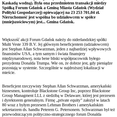
Kaskadą wodną). Była ona przedmiotem transakcji miedzy
Spółką Forum Gdańsk a Gminą Miasta Gdańsk (Wydział
Polityki Gospodarczej) opiewającej na 23 253 701,04 zł.
Nieruchomość jest wspólna bo udziałowcem w spółce
(mniejszościowym) jest... Gmina Gdańsk.
Większość akcji Forum Gdańsk należy do niderlandzkiej spółki
Multi Veste 339 B.V. Jej głównym beneficjentem (udziałowcem)
jest Stephan Allan Schwarzman, jeden z najbardziej wpływowych
finansistów USA, a tym samym i świata finansjery
międzynarodowej, nota bene bliski współpracownik byłego
prezydenta Donalda Trumpa. Wie on, że dobrze jest, gdy pieniądze
pozostają w systemie. Szczególnie w najdroższej lokalizacji w
mieście.
Beneficjent rzeczywisty Stephan Allan Schwarzman, amerykański
biznesmen, kontroluje Blackstone Group Inc, poprzez Blackstone
Group Managment LLL z siedzibą w Delaware, której jest prezesem
i dyrektorem generalnym. Firmę „private equity” założył w latach
80 wraz z byłym prezesem Lehman Brothers i amerykańskim
sekretarzem ds. handlu Peterem G. Petersonem. Schwarzman był też
przewodniczącym polityczno-strategicznego forum Donalda