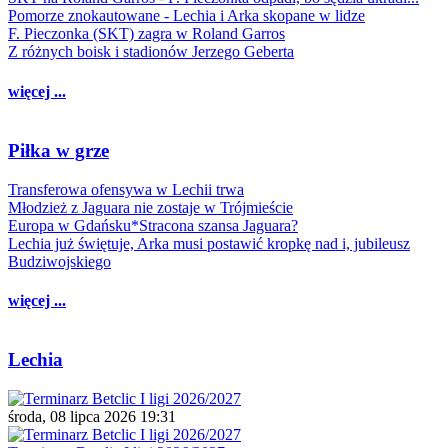
Pomorze znokautowane - Lechia i Arka skopane w lidze
F. Pieczonka (SKT) zagra w Roland Garros
Z różnych boisk i stadionów Jerzego Geberta
więcej ...
Piłka w grze
Transferowa ofensywa w Lechii trwa
Młodzież z Jaguara nie zostaje w Trójmieście
Europa w Gdańsku*Stracona szansa Jaguara?
Lechia już świętuje, Arka musi postawić kropkę nad i, jubileusz
Budziwojskiego
więcej ...
Lechia
środa, 08 lipca 2026 19:31