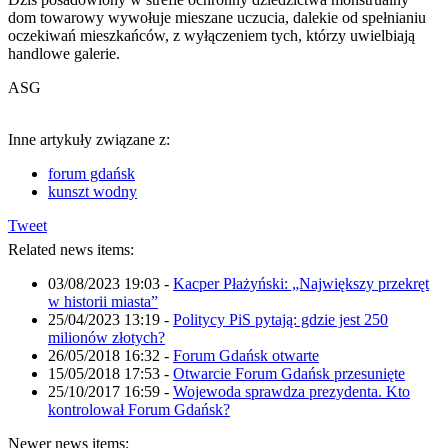
dom towarowy wywołuje mieszane uczucia, dalekie od spełnianiu
oczekiwań mieszkańców, z wyłączeniem tych, którzy uwielbiają
handlowe galerie.
ASG
Inne artykuły związane z:
forum gdańsk
kunszt wodny
Tweet
Related news items:
03/08/2023 19:03
-
Kacper Płażyński: „Największy przekręt
w historii miasta”
25/04/2023 13:19
-
Politycy PiS pytają: gdzie jest 250
milionów złotych?
26/05/2018 16:32
-
Forum Gdańsk otwarte
15/05/2018 17:53
-
Otwarcie Forum Gdańsk przesunięte
25/10/2017 16:59
-
Wojewoda sprawdza prezydenta. Kto
kontrolował Forum Gdańsk?
Newer news items: