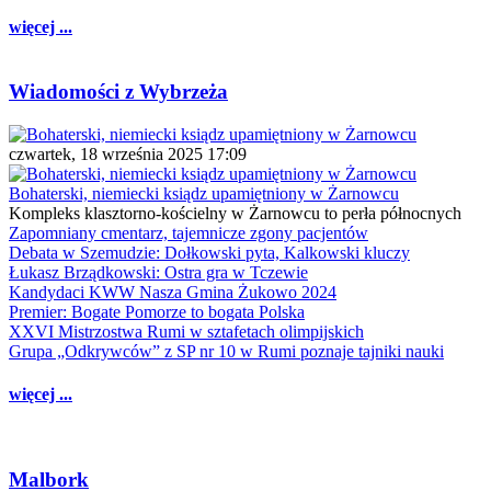
więcej ...
Wiadomości z Wybrzeża
czwartek, 18 września 2025 17:09
Bohaterski, niemiecki ksiądz upamiętniony w Żarnowcu
Kompleks klasztorno-kościelny w Żarnowcu to perła północnych
Zapomniany cmentarz, tajemnicze zgony pacjentów
Debata w Szemudzie: Dołkowski pyta, Kalkowski kluczy
Łukasz Brządkowski: Ostra gra w Tczewie
Kandydaci KWW Nasza Gmina Żukowo 2024
Premier: Bogate Pomorze to bogata Polska
XXVI Mistrzostwa Rumi w sztafetach olimpijskich
Grupa „Odkrywców” z SP nr 10 w Rumi poznaje tajniki nauki
więcej ...
Malbork