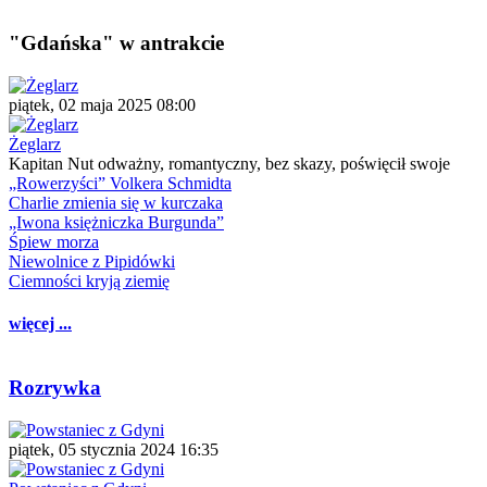
"Gdańska" w antrakcie
piątek, 02 maja 2025 08:00
Żeglarz
Kapitan Nut odważny, romantyczny, bez skazy, poświęcił swoje
„Rowerzyści” Volkera Schmidta
Charlie zmienia się w kurczaka
„Iwona księżniczka Burgunda”
Śpiew morza
Niewolnice z Pipidówki
Ciemności kryją ziemię
więcej ...
Rozrywka
piątek, 05 stycznia 2024 16:35