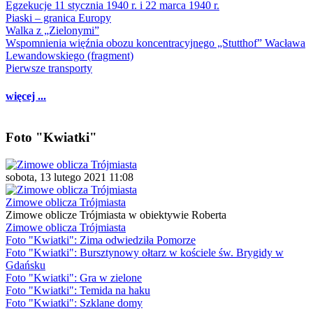
Egzekucje 11 stycznia 1940 r. i 22 marca 1940 r.
Piaski – granica Europy
Walka z „Zielonymi”
Wspomnienia więźnia obozu koncentracyjnego „Stutthof” Wacława
Lewandowskiego (fragment)
Pierwsze transporty
więcej ...
Foto "Kwiatki"
sobota, 13 lutego 2021 11:08
Zimowe oblicza Trójmiasta
Zimowe oblicze Trójmiasta w obiektywie Roberta
Zimowe oblicza Trójmiasta
Foto "Kwiatki": Zima odwiedziła Pomorze
Foto "Kwiatki": Bursztynowy ołtarz w kościele św. Brygidy w
Gdańsku
Foto "Kwiatki": Gra w zielone
Foto "Kwiatki": Temida na haku
Foto "Kwiatki": Szklane domy