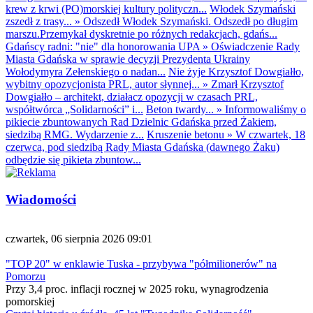
krew z krwi (PO)morskiej kultury polityczn...
Włodek Szymański
zszedł z trasy...
»
Odszedł Włodek Szymański. Odszedł po długim
marszu.Przemykał dyskretnie po różnych redakcjach, gdańs...
Gdańscy radni: "nie" dla honorowania UPA
»
Oświadczenie Rady
Miasta Gdańska w sprawie decyzji Prezydenta Ukrainy
Wołodymyra Zełenskiego o nadan...
Nie żyje Krzysztof Dowgiałło,
wybitny opozycjonista PRL, autor słynnej...
»
Zmarł Krzysztof
Dowgiałło – architekt, działacz opozycji w czasach PRL,
współtwórca „Solidarności” i...
Beton twardy...
»
Informowaliśmy o
pikiecie zbuntowanych Rad Dzielnic Gdańska przed Żakiem,
siedzibą RMG. Wydarzenie z...
Kruszenie betonu
»
W czwartek, 18
czerwca, pod siedzibą Rady Miasta Gdańska (dawnego Żaku)
odbędzie się pikieta zbuntow...
Wiadomości
czwartek, 06 sierpnia 2026 09:01
"TOP 20" w enklawie Tuska - przybywa "półmilionerów" na
Pomorzu
Przy 3,4 proc. inflacji rocznej w 2025 roku, wynagrodzenia
pomorskiej