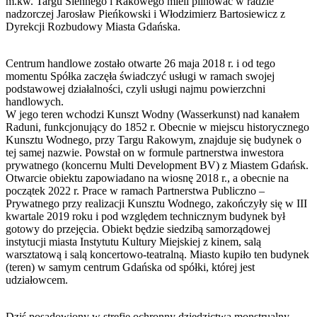
m.kw. Targu Siennego i Rakowego mieli pilnować w radzie
nadzorczej Jarosław Pieńkowski i Włodzimierz Bartosiewicz z
Dyrekcji Rozbudowy Miasta Gdańska.
Centrum handlowe zostało otwarte 26 maja 2018 r. i od tego
momentu Spółka zaczęła świadczyć usługi w ramach swojej
podstawowej działalności, czyli usługi najmu powierzchni
handlowych.
W jego teren wchodzi Kunszt Wodny (Wasserkunst) nad kanałem
Raduni, funkcjonujący do 1852 r. Obecnie w miejscu historycznego
Kunsztu Wodnego, przy Targu Rakowym, znajduje się budynek o
tej samej nazwie. Powstał on w formule partnerstwa inwestora
prywatnego (koncernu Multi Development BV) z Miastem Gdańsk.
Otwarcie obiektu zapowiadano na wiosnę 2018 r., a obecnie na
początek 2022 r. Prace w ramach Partnerstwa Publiczno –
Prywatnego przy realizacji Kunsztu Wodnego, zakończyły się w III
kwartale 2019 roku i pod względem technicznym budynek był
gotowy do przejęcia. Obiekt będzie siedzibą samorządowej
instytucji miasta Instytutu Kultury Miejskiej z kinem, salą
warsztatową i salą koncertowo-teatralną. Miasto kupiło ten budynek
(teren) w samym centrum Gdańska od spółki, której jest
udziałowcem.
Dziś posadowiony w strefie ochronny dziedzictwa monstrualny