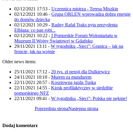
02/12/2021 17:53
-
Uczennica mistrza - Teresa Miszkin
02/12/2021 10:46
-
Grupa ORLEN wprowadza dobrą energię
do domów dziecka
02/12/2021 10:29
-
Radny Rafał Traks pyta prezydenta
Elbląga: co pan robi...
02/12/2021 10:22
-
I Pomorskie Forum Wolontariatu w
Muzeum II Wojny Światowej w Gdańsku
29/11/2021 13:11
-
W tygodniku „Sieci”: Granica – jak na
froncie, jak na wojnie
Older news items:
25/11/2021 17:12
-
20 tys. zł pensji dla Dulkiewicz
24/11/2021 10:10
-
Murem za mundurem
22/11/2021 20:57
-
Kosztowna jazda Tuska
22/11/2021 14:55
-
Kiosk profilaktyczny w siedzibie
pomorskiego NFZ
22/11/2021 09:41
-
W tygodniku „Sieci”: Polska nie pęknie!
Poprzednia strona
Następna strona
Dodaj komentarz