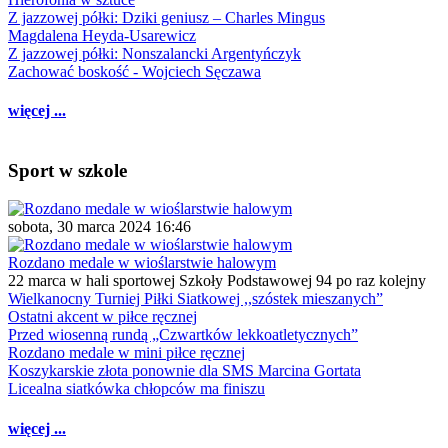
Z jazzowej półki: Dziki geniusz – Charles Mingus
Magdalena Heyda-Usarewicz
Z jazzowej półki: Nonszalancki Argentyńczyk
Zachować boskość - Wojciech Sęczawa
więcej ...
Sport w szkole
sobota, 30 marca 2024 16:46
Rozdano medale w wioślarstwie halowym
22 marca w hali sportowej Szkoły Podstawowej 94 po raz kolejny
Wielkanocny Turniej Piłki Siatkowej ,,szóstek mieszanych”
Ostatni akcent w piłce ręcznej
Przed wiosenną rundą „Czwartków lekkoatletycznych”
Rozdano medale w mini piłce ręcznej
Koszykarskie złota ponownie dla SMS Marcina Gortata
Licealna siatkówka chłopców ma finiszu
więcej ...