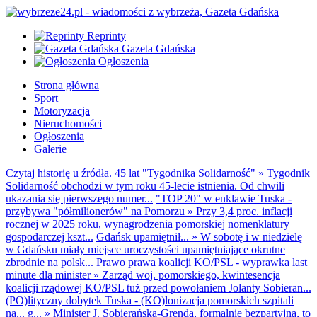
Reprinty
Gazeta Gdańska
Ogłoszenia
Strona główna
Sport
Motoryzacja
Nieruchomości
Ogłoszenia
Galerie
Czytaj historię u źródła. 45 lat "Tygodnika Solidarność"
»
Tygodnik
Solidarność obchodzi w tym roku 45-lecie istnienia. Od chwili
ukazania się pierwszego numer...
"TOP 20" w enklawie Tuska -
przybywa "półmilionerów" na Pomorzu
»
Przy 3,4 proc. inflacji
rocznej w 2025 roku, wynagrodzenia pomorskiej nomenklatury
gospodarczej kszt...
Gdańsk upamiętnił...
»
W sobotę i w niedzielę
w Gdańsku miały miejsce uroczystości upamiętniające okrutne
zbrodnie na polsk...
Prawo prawa koalicji KO/PSL - wyprawka last
minute dla minister
»
Zarząd woj. pomorskiego, kwintesencja
koalicji rządowej KO/PSL tuż przed powołaniem Jolanty Sobieran...
(PO)lityczny dobytek Tuska - (KO)lonizacja pomorskich szpitali
na... g...
»
Minister J. Sobierańska-Grenda, formalnie bezpartyjna, to