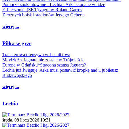
Pomorze znokautowane - Lechia i Arka skopane w lidze
F. Pieczonka (SKT) zagra w Roland Garros
Z różnych boisk i stadionów Jerzego Geberta
więcej ...
Piłka w grze
Transferowa ofensywa w Lechii trwa
Młodzież z Jaguara nie zostaje w Trójmieście
Europa w Gdańsku*Stracona szansa Jaguara?
Lechia już świętuje, Arka musi postawić kropkę nad i, jubileusz
Budziwojskiego
więcej ...
Lechia
środa, 08 lipca 2026 19:31