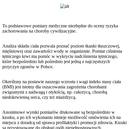
To podstawowe pomiary medyczne niezbędne do oceny ryzyka
zachorowania na choroby cywilizacyjne.
Analiza składu ciała pozwala poznać poziom tkanki tłuszczowej,
mięśniowej oraz zawartości wody w organizmie. Pomiar ciśnienia
tętniczego krwi ma pomóc w wykryciu nadciśnienia tętniczego,
które bezpośrednio lub pośrednio jest jedną z najczęstszych
przyczyn zgonów w Polsce.
Określony na postawie naszego wzrostu i wagi indeks masy ciała
(BMI) jest istotny dla oszacowania zagrożenia chorobami
związanymi z nadwagą i otyłością, np. cukrzycą, chorobą
niedokrwienną serca, czy też miażdżycą.
Anonimowe wyniki pomiarów drukowane są bezpośrednio w
kiosku, a po ich wykonaniu istnieje możliwość omówienia ich na
miejscu z doradcą od sprawa profilaktyki i promocji zdrowia. Kioski
są przystosowane do obsługi osób niepełnosprawnych.