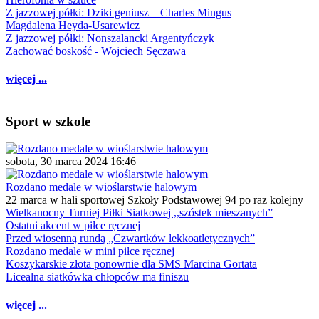
Z jazzowej półki: Dziki geniusz – Charles Mingus
Magdalena Heyda-Usarewicz
Z jazzowej półki: Nonszalancki Argentyńczyk
Zachować boskość - Wojciech Sęczawa
więcej ...
Sport w szkole
sobota, 30 marca 2024 16:46
Rozdano medale w wioślarstwie halowym
22 marca w hali sportowej Szkoły Podstawowej 94 po raz kolejny
Wielkanocny Turniej Piłki Siatkowej ,,szóstek mieszanych”
Ostatni akcent w piłce ręcznej
Przed wiosenną rundą „Czwartków lekkoatletycznych”
Rozdano medale w mini piłce ręcznej
Koszykarskie złota ponownie dla SMS Marcina Gortata
Licealna siatkówka chłopców ma finiszu
więcej ...