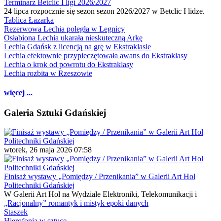
Terminarz Betclic I ligi 2026/2027
24 lipca rozpocznie się sezon sezon 2026/2027 w Betclic I lidze.
Tablica Łazarka
Rezerwowa Lechia poległa w Legnicy
Osłabiona Lechia ukarała nieskuteczną Arkę
Lechia Gdańsk z licencją na grę w Ekstraklasie
Lechia efektownie przypieczętowała awans do Ekstraklasy
Lechia o krok od powrotu do Ekstraklasy
Lechia rozbita w Rzeszowie
więcej ...
Galeria Sztuki Gdańskiej
wtorek, 26 maja 2026 07:58
Finisaż wystawy „Pomiędzy / Przenikania” w Galerii Art Hol
Politechniki Gdańskiej
W Galerii Art Hol na Wydziale Elektroniki, Telekomunikacji i
„Racjonalny” romantyk i mistyk epoki danych
Staszek
Hierofonia w sztuce