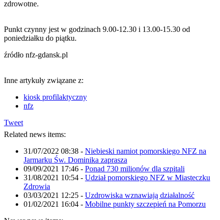
zdrowotne.
Punkt czynny jest w godzinach 9.00-12.30 i 13.00-15.30 od
poniedziałku do piątku.
źródło nfz-gdansk.pl
Inne artykuły związane z:
kiosk profilaktyczny
nfz
Tweet
Related news items:
31/07/2022 08:38
-
Niebieski namiot pomorskiego NFZ na
Jarmarku Św. Dominika zaprasza
09/09/2021 17:46
-
Ponad 730 milionów dla szpitali
31/08/2021 10:54
-
Udział pomorskiego NFZ w Miasteczku
Zdrowia
03/03/2021 12:25
-
Uzdrowiska wznawiają działalność
01/02/2021 16:04
-
Mobilne punkty szczepień na Pomorzu