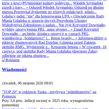
krew z krwi (PO)morskiej kultury polityczn...
Włodek Szymański
zszedł z trasy...
»
Odszedł Włodek Szymański. Odszedł po długim
marszu.Przemykał dyskretnie po różnych redakcjach, gdańs...
Gdańscy radni: "nie" dla honorowania UPA
»
Oświadczenie Rady
Miasta Gdańska w sprawie decyzji Prezydenta Ukrainy
Wołodymyra Zełenskiego o nadan...
Nie żyje Krzysztof Dowgiałło,
wybitny opozycjonista PRL, autor słynnej...
»
Zmarł Krzysztof
Dowgiałło – architekt, działacz opozycji w czasach PRL,
współtwórca „Solidarności” i...
Beton twardy...
»
Informowaliśmy o
pikiecie zbuntowanych Rad Dzielnic Gdańska przed Żakiem,
siedzibą RMG. Wydarzenie z...
Kruszenie betonu
»
W czwartek, 18
czerwca, pod siedzibą Rady Miasta Gdańska (dawnego Żaku)
odbędzie się pikieta zbuntow...
Wiadomości
czwartek, 06 sierpnia 2026 09:01
"TOP 20" w enklawie Tuska - przybywa "półmilionerów" na
Pomorzu
Przy 3,4 proc. inflacji rocznej w 2025 roku, wynagrodzenia
pomorskiej