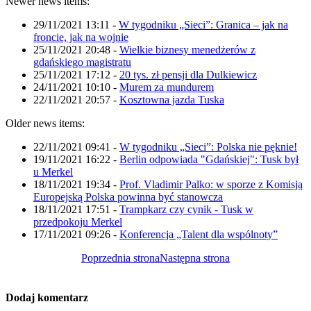
Newer news items:
29/11/2021 13:11
-
W tygodniku „Sieci”: Granica – jak na
froncie, jak na wojnie
25/11/2021 20:48
-
Wielkie biznesy menedżerów z
gdańskiego magistratu
25/11/2021 17:12
-
20 tys. zł pensji dla Dulkiewicz
24/11/2021 10:10
-
Murem za mundurem
22/11/2021 20:57
-
Kosztowna jazda Tuska
Older news items:
22/11/2021 09:41
-
W tygodniku „Sieci”: Polska nie pęknie!
19/11/2021 16:22
-
Berlin odpowiada "Gdańskiej": Tusk był
u Merkel
18/11/2021 19:34
-
Prof. Vladimir Palko: w sporze z Komisją
Europejską Polska powinna być stanowcza
18/11/2021 17:51
-
Trampkarz czy cynik - Tusk w
przedpokoju Merkel
17/11/2021 09:26
-
Konferencja „Talent dla wspólnoty”
Poprzednia strona
Następna strona
Dodaj komentarz