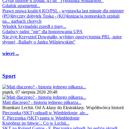
Czytaj historię u źródła. 45 lat "Tygodnika Solidarność"
Gdańsk upamiętnił...
Prawo prawa koalicji KO/PSL - wyprawka last minute dla minister
(PO)lityczny dobytek Tuska - (KO)lonizacja pomorskich szpitali
na... garbach chorych
Włodek Szymański zszedł z trasy...
Gdańscy radni: "nie" dla honorowania UPA
Nie żyje Krzysztof Dowgiałło, wybitny opozycjonista PRL, autor
słynnej „Ballady o Janku Wiśniewskim”
więcej ...
Sport
piątek, 07 sierpnia 2026 20:48
Mati dlaczego? - historia jednego piłkarza...
Bramkarz Lechii. Od A-klasy do Ekstraklasy. Współtwórca historii
Pieczonka (SKT) odpadł w Wimbledonie, ale...
F. Pieczonka (SKT) zagra w Wimbledonie
Krajobraz po bitwie... Co w Lechii...
SKT na Roland Garros - F. Pieczonka odpadł, bo sędzia ukradł...