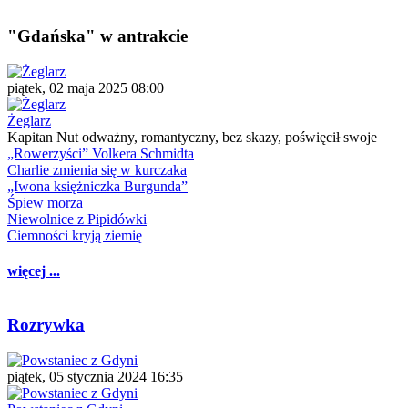
"Gdańska" w antrakcie
piątek, 02 maja 2025 08:00
Żeglarz
Kapitan Nut odważny, romantyczny, bez skazy, poświęcił swoje
„Rowerzyści” Volkera Schmidta
Charlie zmienia się w kurczaka
„Iwona księżniczka Burgunda”
Śpiew morza
Niewolnice z Pipidówki
Ciemności kryją ziemię
więcej ...
Rozrywka
piątek, 05 stycznia 2024 16:35