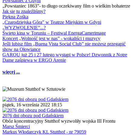
Powstaniec z Gdyni
„Powstaniec 1863”- to długo oczekiwany film o wielkim bohaterze
Jak się tu znaleźliśmy?
Piękna Zośka
„Czarodziejska Góra” w Teatrze Miejskim w Gdyni
„WYZWOLENIE”...?
Święto kina w Toruniu – Festiwal EnergaCamerimage
Koncert „Wolność jest w nas” - wokaliści i muzycy
Jeśli lubisz film „Buena Vista Social Club” nie możesz przegapić
show na Ołowiance
GAROU już 25 i 27 lutego wystąpi w Polsce! Dzwonnik z Notre
Dame zaśpiewa w ERGO Arenie
więcej ...
piątek, 16 września 2022 18:15
2076 dni obozu pod Gdańskiem
Obóz koncentracyjny Stutthof wyzwoliły wojska III Frontu
Marsz Śmierci
Markus Włodarczyk KL Stutthof - nr 79059