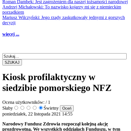
Roman Dambek: Jest zagrożeniem dla naszej tożsamości narodowej
Andrzej Michałowski: To nazwisko kojarzy mi się z niemieckim
porządkiem
Mariusz Wilczyński: Jego rządy zaskutkowały jednymi z gorszych
decyzji
więcej ...
SZUKAJ
Kiosk profilaktyczny w
siedzibie pomorskiego NFZ
Ocena użytkowników:
/ 1
Słaby
Świetny
poniedziałek, 22 listopada 2021 14:55
Narodowy Fundusz Zdrowia rozpoczął kolejną akcję
prozdrowotną. We wszystkich oddziałach Funduszu, w tym