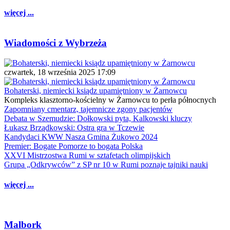
więcej ...
Wiadomości z Wybrzeża
czwartek, 18 września 2025 17:09
Bohaterski, niemiecki ksiądz upamiętniony w Żarnowcu
Kompleks klasztorno-kościelny w Żarnowcu to perła północnych
Zapomniany cmentarz, tajemnicze zgony pacjentów
Debata w Szemudzie: Dołkowski pyta, Kalkowski kluczy
Łukasz Brządkowski: Ostra gra w Tczewie
Kandydaci KWW Nasza Gmina Żukowo 2024
Premier: Bogate Pomorze to bogata Polska
XXVI Mistrzostwa Rumi w sztafetach olimpijskich
Grupa „Odkrywców” z SP nr 10 w Rumi poznaje tajniki nauki
więcej ...
Malbork