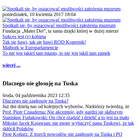
poniedziałek, 10 kwietnia 2017 18:04
Spotkali się, by oszacować możliwości założenia muzeum
Fundacja „Mater Dei”, ta sama dzięki której w dużej mierze
Sukces jest (z) kobietą
Tak się bawi, tak się bawi ROD Kopernik!
Malbork w Europarlamencie
To nie jest jakieś tam miasto, to nie jest jakiś tam zamek
więcej ...
Dlaczego nie głosuję na Tuska
środa, 04 października 2023 12:35
Dlaczego nie zagłosuję na Tuska?
Już dni dzielą nas od kolejnych wyborów. Niektórzy twierdzą, że
Prof. Piotr Czauderna: Nie akceptuję, gdy gardzi się słabszym
Stanisław Fudakowski: On chce rządzić i dzielić a to jest za mało
Mikołaj Jacek Kujawian: nie mogę wybaczyć panu Tuskowi, że tak
skłócił Polaków
Piotr Kotlarz: Z trzech powodów nie zagłosuję na Tuska i PO