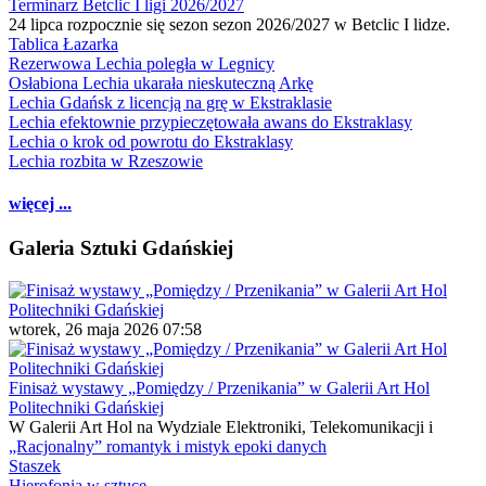
Terminarz Betclic I ligi 2026/2027
24 lipca rozpocznie się sezon sezon 2026/2027 w Betclic I lidze.
Tablica Łazarka
Rezerwowa Lechia poległa w Legnicy
Osłabiona Lechia ukarała nieskuteczną Arkę
Lechia Gdańsk z licencją na grę w Ekstraklasie
Lechia efektownie przypieczętowała awans do Ekstraklasy
Lechia o krok od powrotu do Ekstraklasy
Lechia rozbita w Rzeszowie
więcej ...
Galeria Sztuki Gdańskiej
wtorek, 26 maja 2026 07:58
Finisaż wystawy „Pomiędzy / Przenikania” w Galerii Art Hol
Politechniki Gdańskiej
W Galerii Art Hol na Wydziale Elektroniki, Telekomunikacji i
„Racjonalny” romantyk i mistyk epoki danych
Staszek
Hierofonia w sztuce