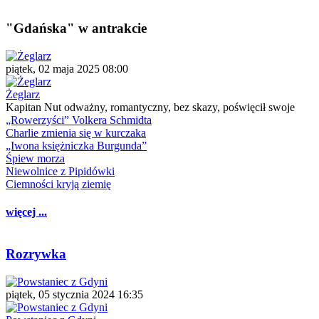
"Gdańska" w antrakcie
piątek, 02 maja 2025 08:00
Żeglarz
Kapitan Nut odważny, romantyczny, bez skazy, poświęcił swoje
„Rowerzyści” Volkera Schmidta
Charlie zmienia się w kurczaka
„Iwona księżniczka Burgunda”
Śpiew morza
Niewolnice z Pipidówki
Ciemności kryją ziemię
więcej ...
Rozrywka
piątek, 05 stycznia 2024 16:35