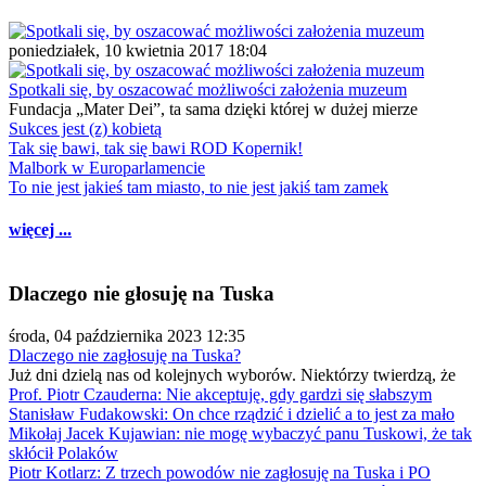
poniedziałek, 10 kwietnia 2017 18:04
Spotkali się, by oszacować możliwości założenia muzeum
Fundacja „Mater Dei”, ta sama dzięki której w dużej mierze
Sukces jest (z) kobietą
Tak się bawi, tak się bawi ROD Kopernik!
Malbork w Europarlamencie
To nie jest jakieś tam miasto, to nie jest jakiś tam zamek
więcej ...
Dlaczego nie głosuję na Tuska
środa, 04 października 2023 12:35
Dlaczego nie zagłosuję na Tuska?
Już dni dzielą nas od kolejnych wyborów. Niektórzy twierdzą, że
Prof. Piotr Czauderna: Nie akceptuję, gdy gardzi się słabszym
Stanisław Fudakowski: On chce rządzić i dzielić a to jest za mało
Mikołaj Jacek Kujawian: nie mogę wybaczyć panu Tuskowi, że tak
skłócił Polaków
Piotr Kotlarz: Z trzech powodów nie zagłosuję na Tuska i PO