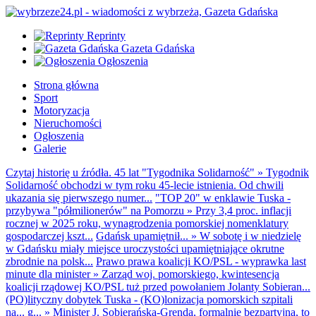
Reprinty
Gazeta Gdańska
Ogłoszenia
Strona główna
Sport
Motoryzacja
Nieruchomości
Ogłoszenia
Galerie
Czytaj historię u źródła. 45 lat "Tygodnika Solidarność"
»
Tygodnik
Solidarność obchodzi w tym roku 45-lecie istnienia. Od chwili
ukazania się pierwszego numer...
"TOP 20" w enklawie Tuska -
przybywa "półmilionerów" na Pomorzu
»
Przy 3,4 proc. inflacji
rocznej w 2025 roku, wynagrodzenia pomorskiej nomenklatury
gospodarczej kszt...
Gdańsk upamiętnił...
»
W sobotę i w niedzielę
w Gdańsku miały miejsce uroczystości upamiętniające okrutne
zbrodnie na polsk...
Prawo prawa koalicji KO/PSL - wyprawka last
minute dla minister
»
Zarząd woj. pomorskiego, kwintesencja
koalicji rządowej KO/PSL tuż przed powołaniem Jolanty Sobieran...
(PO)lityczny dobytek Tuska - (KO)lonizacja pomorskich szpitali
na... g...
»
Minister J. Sobierańska-Grenda, formalnie bezpartyjna, to