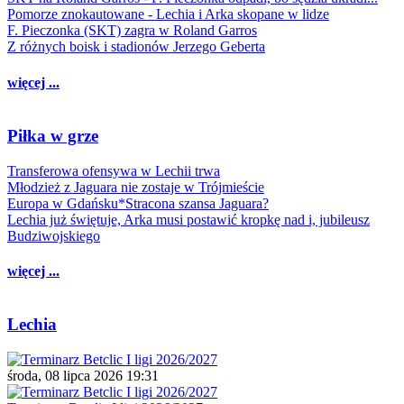
Pomorze znokautowane - Lechia i Arka skopane w lidze
F. Pieczonka (SKT) zagra w Roland Garros
Z różnych boisk i stadionów Jerzego Geberta
więcej ...
Piłka w grze
Transferowa ofensywa w Lechii trwa
Młodzież z Jaguara nie zostaje w Trójmieście
Europa w Gdańsku*Stracona szansa Jaguara?
Lechia już świętuje, Arka musi postawić kropkę nad i, jubileusz
Budziwojskiego
więcej ...
Lechia
środa, 08 lipca 2026 19:31