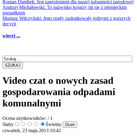
Roman Dambek: Jest zagrożeniem dla naszej tożsamości narodowej
Andrzej Michałowski: To nazwisko kojarzy mi się z niemieckim
porządkiem
Mariusz Wilczyński: Jego rządy zaskutkowały jednymi z gorszych
decyzji
więcej ...
SZUKAJ
Video czat o nowych zasad
gospodarowania odpadami
komunalnymi
Ocena użytkowników:
/ 1
Słaby
Świetny
czwartek, 23 maja 2013 10:42