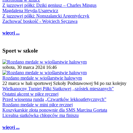
Z jazzowej półki: Dziki geniusz – Charles Mingus
Magdalena Heyda-Usarewicz
Z jazzowej półki: Nonszalancki Argentyńczyk
Zachować boskość - Wojciech Sęczawa
więcej ...
Sport w szkole
sobota, 30 marca 2024 16:46
Rozdano medale w wioślarstwie halowym
22 marca w hali sportowej Szkoły Podstawowej 94 po raz kolejny
Wielkanocny Turniej Piłki Siatkowej ,,szóstek mieszanych”
Ostatni akcent w piłce ręcznej
Przed wiosenną rundą „Czwartków lekkoatletycznych”
Rozdano medale w mini piłce ręcznej
Koszykarskie złota ponownie dla SMS Marcina Gortata
Licealna siatkówka chłopców ma finiszu
więcej ...