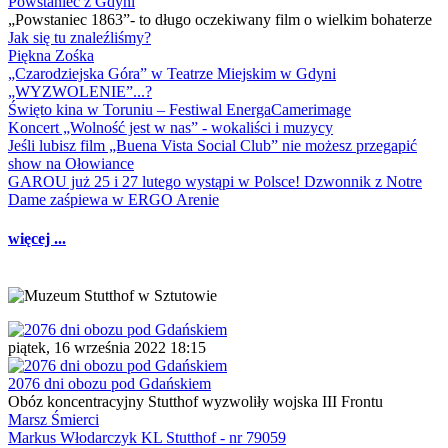
Powstaniec z Gdyni
„Powstaniec 1863”- to długo oczekiwany film o wielkim bohaterze
Jak się tu znaleźliśmy?
Piękna Zośka
„Czarodziejska Góra” w Teatrze Miejskim w Gdyni
„WYZWOLENIE”...?
Święto kina w Toruniu – Festiwal EnergaCamerimage
Koncert „Wolność jest w nas” - wokaliści i muzycy
Jeśli lubisz film „Buena Vista Social Club” nie możesz przegapić
show na Ołowiance
GAROU już 25 i 27 lutego wystąpi w Polsce! Dzwonnik z Notre
Dame zaśpiewa w ERGO Arenie
więcej ...
piątek, 16 września 2022 18:15
2076 dni obozu pod Gdańskiem
Obóz koncentracyjny Stutthof wyzwoliły wojska III Frontu
Marsz Śmierci
Markus Włodarczyk KL Stutthof - nr 79059