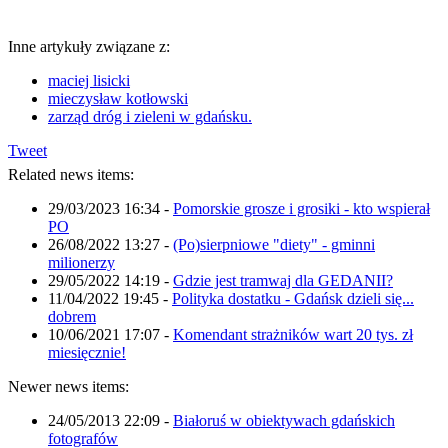
Inne artykuły związane z:
maciej lisicki
mieczysław kotłowski
zarząd dróg i zieleni w gdańsku.
Tweet
Related news items:
29/03/2023 16:34
-
Pomorskie grosze i grosiki - kto wspierał
PO
26/08/2022 13:27
-
(Po)sierpniowe "diety" - gminni
milionerzy
29/05/2022 14:19
-
Gdzie jest tramwaj dla GEDANII?
11/04/2022 19:45
-
Polityka dostatku - Gdańsk dzieli się...
dobrem
10/06/2021 17:07
-
Komendant strażników wart 20 tys. zł
miesięcznie!
Newer news items:
24/05/2013 22:09
-
Białoruś w obiektywach gdańskich
fotografów