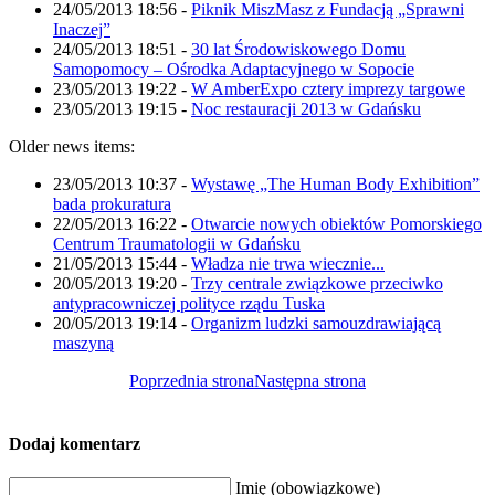
24/05/2013 18:56
-
Piknik MiszMasz z Fundacją „Sprawni
Inaczej”
24/05/2013 18:51
-
30 lat Środowiskowego Domu
Samopomocy – Ośrodka Adaptacyjnego w Sopocie
23/05/2013 19:22
-
W AmberExpo cztery imprezy targowe
23/05/2013 19:15
-
Noc restauracji 2013 w Gdańsku
Older news items:
23/05/2013 10:37
-
Wystawę „The Human Body Exhibition”
bada prokuratura
22/05/2013 16:22
-
Otwarcie nowych obiektów Pomorskiego
Centrum Traumatologii w Gdańsku
21/05/2013 15:44
-
Władza nie trwa wiecznie...
20/05/2013 19:20
-
Trzy centrale związkowe przeciwko
antypracowniczej polityce rządu Tuska
20/05/2013 19:14
-
Organizm ludzki samouzdrawiającą
maszyną
Poprzednia strona
Następna strona
Dodaj komentarz
Imię (obowiązkowe)