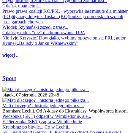
Czytaj historię u źródła. 45 lat "Tygodnika Solidarność"
Gdańsk upamiętnił...
Prawo prawa koalicji KO/PSL - wyprawka last minute dla minister
(PO)lityczny dobytek Tuska - (KO)lonizacja pomorskich szpitali
na... garbach chorych
Włodek Szymański zszedł z trasy...
Gdańscy radni: "nie" dla honorowania UPA
Nie żyje Krzysztof Dowgiałło, wybitny opozycjonista PRL, autor
słynnej „Ballady o Janku Wiśniewskim”
więcej ...
Sport
piątek, 07 sierpnia 2026 20:48
Mati dlaczego? - historia jednego piłkarza...
Bramkarz Lechii. Od A-klasy do Ekstraklasy. Współtwórca historii
Pieczonka (SKT) odpadł w Wimbledonie, ale...
F. Pieczonka (SKT) zagra w Wimbledonie
Krajobraz po bitwie... Co w Lechii...
SKT na Roland Garros - F. Pieczonka odpadł, bo sędzia ukradł...