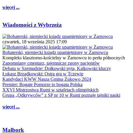
więcej ...
Wiadomości z Wybrzeża
czwartek, 18 września 2025 17:09
Bohaterski, niemiecki ksiądz upamiętniony w Żarnowcu
Kompleks klasztorno-kościelny w Żarnowcu to perła północnych
Zapomniany cmentarz, tajemnicze zgony pacjentów
Debata w Szemudzie: Dołkowski pyta, Kalkowski kluczy
Łukasz Brządkowski: Ostra gra w Tczewie
Kandydaci KWW Nasza Gmina Żukowo 2024
Premier: Bogate Pomorze to bogata Polska
XXVI Mistrzostwa Rumi w sztafetach olimpijskich
Grupa „Odkrywców” z SP nr 10 w Rumi poznaje tajniki nauki
więcej ...
Malbork