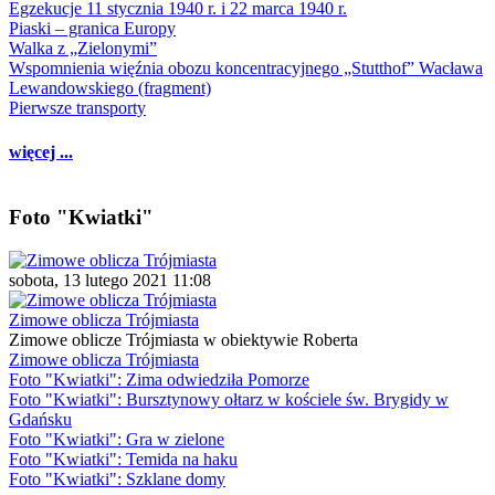
Egzekucje 11 stycznia 1940 r. i 22 marca 1940 r.
Piaski – granica Europy
Walka z „Zielonymi”
Wspomnienia więźnia obozu koncentracyjnego „Stutthof” Wacława
Lewandowskiego (fragment)
Pierwsze transporty
więcej ...
Foto "Kwiatki"
sobota, 13 lutego 2021 11:08
Zimowe oblicza Trójmiasta
Zimowe oblicze Trójmiasta w obiektywie Roberta
Zimowe oblicza Trójmiasta
Foto "Kwiatki": Zima odwiedziła Pomorze
Foto "Kwiatki": Bursztynowy ołtarz w kościele św. Brygidy w
Gdańsku
Foto "Kwiatki": Gra w zielone
Foto "Kwiatki": Temida na haku
Foto "Kwiatki": Szklane domy