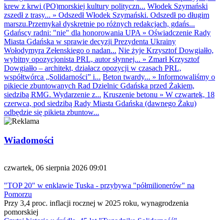
krew z krwi (PO)morskiej kultury polityczn...
Włodek Szymański
zszedł z trasy...
»
Odszedł Włodek Szymański. Odszedł po długim
marszu.Przemykał dyskretnie po różnych redakcjach, gdańs...
Gdańscy radni: "nie" dla honorowania UPA
»
Oświadczenie Rady
Miasta Gdańska w sprawie decyzji Prezydenta Ukrainy
Wołodymyra Zełenskiego o nadan...
Nie żyje Krzysztof Dowgiałło,
wybitny opozycjonista PRL, autor słynnej...
»
Zmarł Krzysztof
Dowgiałło – architekt, działacz opozycji w czasach PRL,
współtwórca „Solidarności” i...
Beton twardy...
»
Informowaliśmy o
pikiecie zbuntowanych Rad Dzielnic Gdańska przed Żakiem,
siedzibą RMG. Wydarzenie z...
Kruszenie betonu
»
W czwartek, 18
czerwca, pod siedzibą Rady Miasta Gdańska (dawnego Żaku)
odbędzie się pikieta zbuntow...
Wiadomości
czwartek, 06 sierpnia 2026 09:01
"TOP 20" w enklawie Tuska - przybywa "półmilionerów" na
Pomorzu
Przy 3,4 proc. inflacji rocznej w 2025 roku, wynagrodzenia
pomorskiej