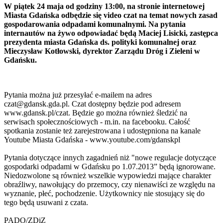
W piątek 24 maja od godziny 13:00, na stronie internetowej
Miasta Gdańska odbędzie się video czat na temat nowych zasad
gospodarowania odpadami komunalnymi. Na pytania
internautów na żywo odpowiadać będą Maciej Lisicki, zastępca
prezydenta miasta Gdańska ds. polityki komunalnej oraz
Mieczysław Kotłowski, dyrektor Zarządu Dróg i Zieleni w
Gdańsku.
Pytania można już przesyłać e-mailem na adres
czat@gdansk.gda.pl. Czat dostępny będzie pod adresem
www.gdansk.pl/czat. Będzie go można również śledzić na
serwisach społecznościowych - m.in. na facebooku. Całość
spotkania zostanie też zarejestrowana i udostępniona na kanale
Youtube Miasta Gdańska - www.youtube.com/gdanskpl
Pytania dotyczące innych zagadnień niż "nowe regulacje dotyczące
gospodarki odpadami w Gdańsku po 1.07.2013” będą ignorowane.
Niedozwolone są również wszelkie wypowiedzi mające charakter
obraźliwy, nawołujący do przemocy, czy nienawiści ze względu na
wyznanie, płeć, pochodzenie. Użytkownicy nie stosujący się do
tego będą usuwani z czata.
PADO/ZDiZ