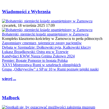
Wiadomości z Wybrzeża
czwartek, 18 września 2025 17:09
Bohaterski, niemiecki ksiądz upamiętniony w Żarnowcu
Kompleks klasztorno-kościelny w Żarnowcu to perła północnych
Zapomniany cmentarz, tajemnicze zgony pacjentów
Debata w Szemudzie: Dołkowski pyta, Kalkowski kluczy
Łukasz Brządkowski: Ostra gra w Tczewie
Kandydaci KWW Nasza Gmina Żukowo 2024
Premier: Bogate Pomorze to bogata Polska
XXVI Mistrzostwa Rumi w sztafetach olimpijskich
Grupa „Odkrywców” z SP nr 10 w Rumi poznaje tajniki nauki
więcej ...
Malbork