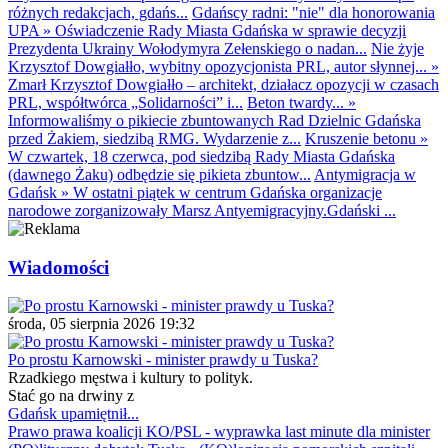
różnych redakcjach, gdańs...
Gdańscy radni: "nie" dla honorowania
UPA
»
Oświadczenie Rady Miasta Gdańska w sprawie decyzji
Prezydenta Ukrainy Wołodymyra Zełenskiego o nadan...
Nie żyje
Krzysztof Dowgiałło, wybitny opozycjonista PRL, autor słynnej...
»
Zmarł Krzysztof Dowgiałło – architekt, działacz opozycji w czasach
PRL, współtwórca „Solidarności” i...
Beton twardy...
»
Informowaliśmy o pikiecie zbuntowanych Rad Dzielnic Gdańska
przed Żakiem, siedzibą RMG. Wydarzenie z...
Kruszenie betonu
»
W czwartek, 18 czerwca, pod siedzibą Rady Miasta Gdańska
(dawnego Żaku) odbędzie się pikieta zbuntow...
Antymigracja w
Gdańsk
»
W ostatni piątek w centrum Gdańska organizacje
narodowe zorganizowały Marsz Antyemigracyjny.Gdański ...
Wiadomości
środa, 05 sierpnia 2026 19:32
Po prostu Karnowski - minister prawdy u Tuska?
Rzadkiego męstwa i kultury to polityk.
Stać go na drwiny z
Gdańsk upamiętnił...
Prawo prawa koalicji KO/PSL - wyprawka last minute dla minister