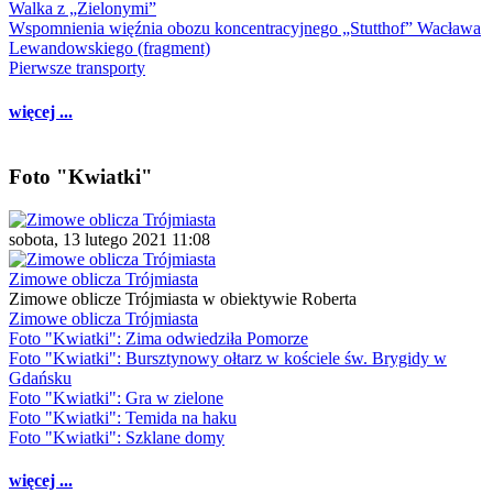
Walka z „Zielonymi”
Wspomnienia więźnia obozu koncentracyjnego „Stutthof” Wacława
Lewandowskiego (fragment)
Pierwsze transporty
więcej ...
Foto "Kwiatki"
sobota, 13 lutego 2021 11:08
Zimowe oblicza Trójmiasta
Zimowe oblicze Trójmiasta w obiektywie Roberta
Zimowe oblicza Trójmiasta
Foto "Kwiatki": Zima odwiedziła Pomorze
Foto "Kwiatki": Bursztynowy ołtarz w kościele św. Brygidy w
Gdańsku
Foto "Kwiatki": Gra w zielone
Foto "Kwiatki": Temida na haku
Foto "Kwiatki": Szklane domy
więcej ...