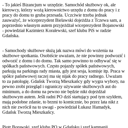
- To jakieś Bizancjum w urzędzie. Samochód służbowy ok, ale
kierowcy, którzy wożą kierownictwo urzędu z domu do pracy i z
pracy do domu to gruba przesada. Uczciwie trzeba jednak
zauważyć, że wiceprezydent Bielawski dojeżdża z Tczewa sam, a
poprzednio własnym autem przyjeżdżał wiceprezydent Bojanowski
- powiedział Kazimierz Koralewski, szef klubu PiS w radzie
Gdańska.
- Samochody służbowe służą jak nazwa mówi do wożenia na
służbowe spotkania. Osobiście uważam, że nie powinny podwozić i
odwozić z domu i do domu. Tak samo powinno to odbywać się w
spółkach państwowych. Często pojazdy spółek państwowych,
parkują na parkingu rady miasta, gdy jest sesja, komisje itp. Praca w
spółce państwowej raczej ma się nijak do pracy radnego. Uważam
to za patologię. Gdańsk Tworzą Mieszkańcy gdy wygra wybory, na
pewno zrobi przegląd i ograniczy używanie służbowych aut do
minimum, a do domu na pewno nie będzie nikt dojeżdżał
służbowym autem. Jeśli radni PO dziś startujący pod tym szyldem,
mają podobne zdanie, to brzmi to komicznie, bo przez lata nikt z
nich nie zwrócił na to uwagi - powiedział Łukasz Hamadyk,
Gdańsk Tworzą Mieszkańcy.
Piotr Borawski, szef klubu PO w Gdańsku i szef kampanii