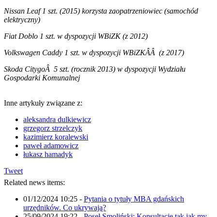
Nissan Leaf 1 szt. (2015) korzysta zaopatrzeniowiec (samochód
elektryczny)
Fiat Doblo 1 szt. w dyspozycji WBiZK (z 2012)
Volkswagen Caddy 1 szt. w dyspozycji WBiZKÂÂ (z 2017)
Skoda CitygoÂ 5 szt. (rocznik 2013) w dyspozycji Wydziału
Gospodarki Komunalnej
Inne artykuły związane z:
aleksandra dulkiewicz
grzegorz strzelczyk
kazimierz koralewski
paweł adamowicz
łukasz hamadyk
Tweet
Related news items:
01/12/2024 10:25
-
Pytania o tytuły MBA gdańskich
urzędników. Co ukrywają?
25/09/2024 19:22
-
Poseł Smoliński: Konsultacje tak jak my