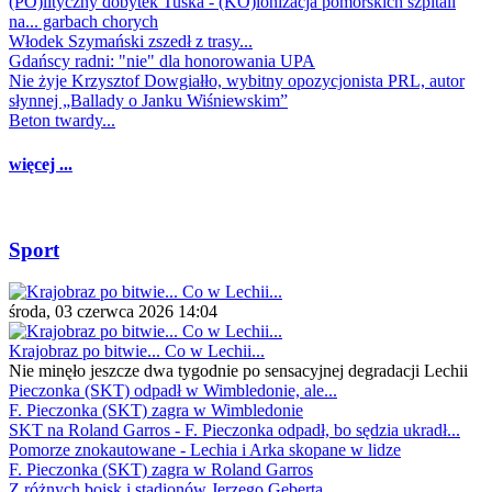
(PO)lityczny dobytek Tuska - (KO)lonizacja pomorskich szpitali
na... garbach chorych
Włodek Szymański zszedł z trasy...
Gdańscy radni: "nie" dla honorowania UPA
Nie żyje Krzysztof Dowgiałło, wybitny opozycjonista PRL, autor
słynnej „Ballady o Janku Wiśniewskim”
Beton twardy...
więcej ...
Sport
środa, 03 czerwca 2026 14:04
Krajobraz po bitwie... Co w Lechii...
Nie minęło jeszcze dwa tygodnie po sensacyjnej degradacji Lechii
Pieczonka (SKT) odpadł w Wimbledonie, ale...
F. Pieczonka (SKT) zagra w Wimbledonie
SKT na Roland Garros - F. Pieczonka odpadł, bo sędzia ukradł...
Pomorze znokautowane - Lechia i Arka skopane w lidze
F. Pieczonka (SKT) zagra w Roland Garros
Z różnych boisk i stadionów Jerzego Geberta