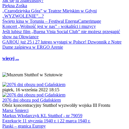
Jak się tu znaleźliśmy?
Piękna Zośka
„Czarodziejska Góra” w Teatrze Miejskim w Gdyni
„WYZWOLENIE”...?
Święto kina w Toruniu – Festiwal EnergaCamerimage
Koncert „Wolność jest w nas” - wokaliści i muzycy
Jeśli lubisz film „Buena Vista Social Club” nie możesz przegapić
show na Ołowiance
GAROU już 25 i 27 lutego wystąpi w Polsce! Dzwonnik z Notre
Dame zaśpiewa w ERGO Arenie
więcej ...
piątek, 16 września 2022 18:15
2076 dni obozu pod Gdańskiem
Obóz koncentracyjny Stutthof wyzwoliły wojska III Frontu
Marsz Śmierci
Markus Włodarczyk KL Stutthof - nr 79059
Egzekucje 11 stycznia 1940 r. i 22 marca 1940 r.
Piaski – granica Europy