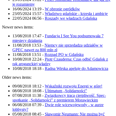
je rozumiemy
16/06/2024 13:19
-
W obronie ogródków
23/05/2024 15:57
-
Władztwo gdańskie - krzesła i ambicje
22/05/2024 06:56
-
Roszady we władzach Gdańska
Newer news items:
13/08/2018 17:47
-
Fundacja I See You podsumowała 7
miesięcy działania
11/08/2018 13:53
-
Niemcy nie sprzedadzą udziałów w
GPEC nawet za 800 mln zł
11/08/2018 13:51
-
Rozpad PO w Gdańsku
10/08/2018 22:24
-
Piotr Czauderna: Czas odbić Gdańsk z
rąk aroganckiej władzy
10/08/2018 18:18
-
Radna Wirska apeluje do Adamowicza
Older news items:
09/08/2018 18:12
-
Wskaźniki rozwoju Energi w górę!
08/08/2018 18:08
-
Ultimatum „Solidarności”
07/08/2018 11:38
-
Związkowcy tracą cierpliwość. Spec-
spotkanie „Solidarności” z premierem Morawieckim
06/08/2018 07:39
-
Dwie role wicewojewody - w aurze
lobbysty?
05/08/2018 08:45
-
Sławomir Neumann: Nie można być