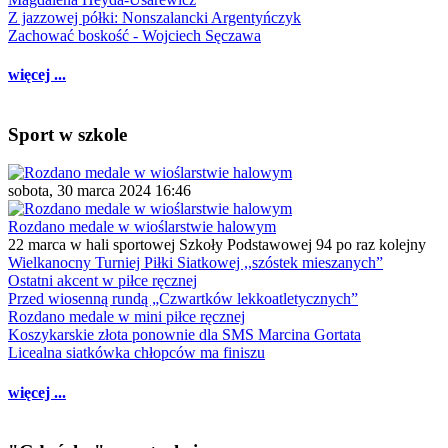
Z jazzowej półki: Nonszalancki Argentyńczyk
Zachować boskość - Wojciech Sęczawa
więcej ...
Sport w szkole
sobota, 30 marca 2024 16:46
Rozdano medale w wioślarstwie halowym
22 marca w hali sportowej Szkoły Podstawowej 94 po raz kolejny
Wielkanocny Turniej Piłki Siatkowej ,,szóstek mieszanych”
Ostatni akcent w piłce ręcznej
Przed wiosenną rundą „Czwartków lekkoatletycznych”
Rozdano medale w mini piłce ręcznej
Koszykarskie złota ponownie dla SMS Marcina Gortata
Licealna siatkówka chłopców ma finiszu
więcej ...