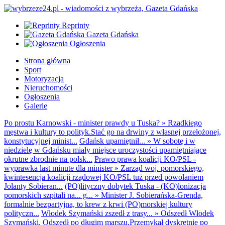
Reprinty
Gazeta Gdańska
Ogłoszenia
Strona główna
Sport
Motoryzacja
Nieruchomości
Ogłoszenia
Galerie
Po prostu Karnowski - minister prawdy u Tuska?
»
Rzadkiego
męstwa i kultury to polityk.Stać go na drwiny z własnej przełożonej,
konstytucyjnej minist...
Gdańsk upamiętnił...
»
W sobotę i w
niedzielę w Gdańsku miały miejsce uroczystości upamiętniające
okrutne zbrodnie na polsk...
Prawo prawa koalicji KO/PSL -
wyprawka last minute dla minister
»
Zarząd woj. pomorskiego,
kwintesencja koalicji rządowej KO/PSL tuż przed powołaniem
Jolanty Sobieran...
(PO)lityczny dobytek Tuska - (KO)lonizacja
pomorskich szpitali na... g...
»
Minister J. Sobierańska-Grenda,
formalnie bezpartyjna, to krew z krwi (PO)morskiej kultury
polityczn...
Włodek Szymański zszedł z trasy...
»
Odszedł Włodek
Szymański. Odszedł po długim marszu.Przemykał dyskretnie po