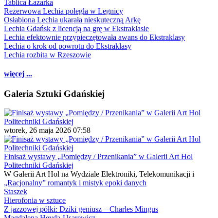
Tablica Łazarka
Rezerwowa Lechia poległa w Legnicy
Osłabiona Lechia ukarała nieskuteczną Arkę
Lechia Gdańsk z licencją na grę w Ekstraklasie
Lechia efektownie przypieczętowała awans do Ekstraklasy
Lechia o krok od powrotu do Ekstraklasy
Lechia rozbita w Rzeszowie
więcej ...
Galeria Sztuki Gdańskiej
wtorek, 26 maja 2026 07:58
Finisaż wystawy „Pomiędzy / Przenikania” w Galerii Art Hol
Politechniki Gdańskiej
W Galerii Art Hol na Wydziale Elektroniki, Telekomunikacji i
„Racjonalny” romantyk i mistyk epoki danych
Staszek
Hierofonia w sztuce
Z jazzowej półki: Dziki geniusz – Charles Mingus
Magdalena Heyda-Usarewicz