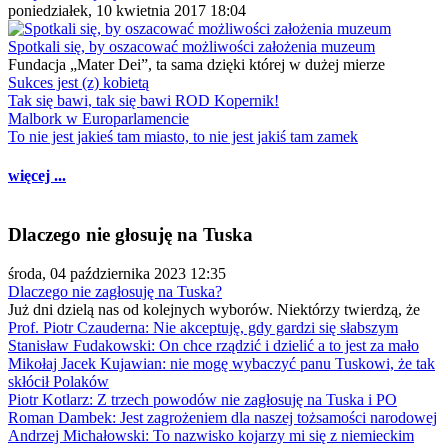
poniedziałek, 10 kwietnia 2017 18:04
Spotkali się, by oszacować możliwości założenia muzeum
Fundacja „Mater Dei”, ta sama dzięki której w dużej mierze
Sukces jest (z) kobietą
Tak się bawi, tak się bawi ROD Kopernik!
Malbork w Europarlamencie
To nie jest jakieś tam miasto, to nie jest jakiś tam zamek
więcej ...
Dlaczego nie głosuję na Tuska
środa, 04 października 2023 12:35
Dlaczego nie zagłosuję na Tuska?
Już dni dzielą nas od kolejnych wyborów. Niektórzy twierdzą, że
Prof. Piotr Czauderna: Nie akceptuję, gdy gardzi się słabszym
Stanisław Fudakowski: On chce rządzić i dzielić a to jest za mało
Mikołaj Jacek Kujawian: nie mogę wybaczyć panu Tuskowi, że tak
skłócił Polaków
Piotr Kotlarz: Z trzech powodów nie zagłosuję na Tuska i PO
Roman Dambek: Jest zagrożeniem dla naszej tożsamości narodowej
Andrzej Michałowski: To nazwisko kojarzy mi się z niemieckim