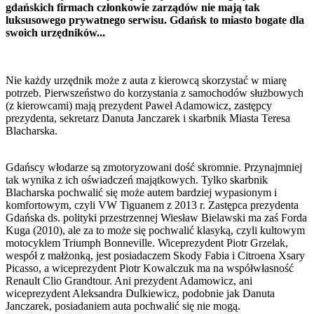
gdańskich firmach członkowie zarządów nie mają tak
luksusowego prywatnego serwisu. Gdańsk to miasto bogate dla
swoich urzędników...
Nie każdy urzędnik może z auta z kierowcą skorzystać w miarę
potrzeb. Pierwszeństwo do korzystania z samochodów służbowych
(z kierowcami) mają prezydent Paweł Adamowicz, zastępcy
prezydenta, sekretarz Danuta Janczarek i skarbnik Miasta Teresa
Blacharska.
Gdańscy włodarze są zmotoryzowani dość skromnie. Przynajmniej
tak wynika z ich oświadczeń majątkowych. Tylko skarbnik
Blacharska pochwalić się może autem bardziej wypasionym i
komfortowym, czyli VW Tiguanem z 2013 r. Zastępca prezydenta
Gdańska ds. polityki przestrzennej Wiesław Bielawski ma zaś Forda
Kuga (2010), ale za to może się pochwalić klasyką, czyli kultowym
motocyklem Triumph Bonneville. Wiceprezydent Piotr Grzelak,
wespół z małżonką, jest posiadaczem Skody Fabia i Citroena Xsary
Picasso, a wiceprezydent Piotr Kowalczuk ma na współwłasność
Renault Clio Grandtour. Ani prezydent Adamowicz, ani
wiceprezydent Aleksandra Dulkiewicz, podobnie jak Danuta
Janczarek, posiadaniem auta pochwalić się nie mogą.