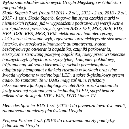
Wykaz samochodów służbowych Urzędu Miejskiego w Gdańsku i
rok produkcji
Skoda Superb 7 szt. (roczniki 2011 - 2 szt, , 2012 - 2 szt, 2013 - 2 szt,
2017 - 1 szt.). Skoda Superb, flagowa limuzyna czeskiej marki w
niemieckich rękach, już w wyposażeniu podstawowej wersji Active
ma 7 poduszek powietrznych, system ABS z ESP, MSR, ASR, EDS,
HBA, DSR, RBS, MKB, TPM, elektroniczny hamulec ręczny,
elektryczne sterowanie szyb, ogrzewane oraz elektrycznie sterowane
lusterka, dwustrefową klimatyzację automatyczną, system
bezdotykowego otwierania bagażnika, czujniki parkowania,
elektrycznie sterowaną pokrywę bagażnika, rolety przeciwsłoneczne
bocznych szyb tylnych oraz szyby tylnej, komputer pokładowy,
trójramienną skórzaną kierownicę, światła przeciwmgłowe,
adaptacyjny tempomat z funkcją ruszania w korkach oraz tylne
światła wykonane w technologii LED, a także 8-głośnikowy system
audio. To standard. Te w UMG mają zaś m.in. reflektory
biksenonowe z funkcją adaptacji świateł AFS oraz światłami do
jazdy dziennej wykonanymi w technologii LED, spryskiwacze
reflektorów, dostęp do LTE z WiFi, DVD i tuner TV
Mercedes Sprinter BUS 1 szt. (2015r.) do przewozu towarów, mebli,
zaopatrzenia pomiędzy placówkami Urzędu
Peugeot Partner 1 szt. (2016) do rozwożenia poczty pomiędzy
jednostkami Urzędu