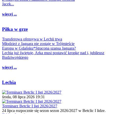
Jacek...
więcej ...
Piłka w grze
Transferowa ofensywa w Lechii trwa
Młodzież z Jaguara nie zostaje w Trójmieście
Europa w Gdańsku*Stracona szansa Jaguara?
Lechia już świętuje, Arka musi postawić kropkę nad i, jubileusz
Budziwojskiego
więcej ...
Lechia
środa, 08 lipca 2026 19:31
Terminarz Betclic I ligi 2026/2027
24 lipca rozpocznie się sezon sezon 2026/2027 w Betclic I lidze.