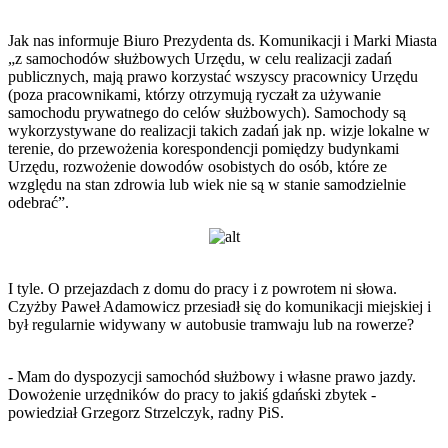
Jak nas informuje Biuro Prezydenta ds. Komunikacji i Marki Miasta
„z samochodów służbowych Urzędu, w celu realizacji zadań
publicznych, mają prawo korzystać wszyscy pracownicy Urzędu
(poza pracownikami, którzy otrzymują ryczałt za używanie
samochodu prywatnego do celów służbowych). Samochody są
wykorzystywane do realizacji takich zadań jak np. wizje lokalne w
terenie, do przewożenia korespondencji pomiędzy budynkami
Urzędu, rozwożenie dowodów osobistych do osób, które ze
względu na stan zdrowia lub wiek nie są w stanie samodzielnie
odebrać”.
I tyle. O przejazdach z domu do pracy i z powrotem ni słowa.
Czyżby Paweł Adamowicz przesiadł się do komunikacji miejskiej i
był regularnie widywany w autobusie tramwaju lub na rowerze?
- Mam do dyspozycji samochód służbowy i własne prawo jazdy.
Dowożenie urzędników do pracy to jakiś gdański zbytek -
powiedział Grzegorz Strzelczyk, radny PiS.