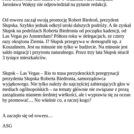
Jarosława Wałęsy nie odpowiedział na pytanie redakcji.
Od roweru zaczął swoją promocję Robert Biedroń, prezydent
Słupska. Szybko jednak odkrył uroki dalszych podróży. A ile zyskał
Słupsk na podróżach Roberta Biedronia od początku kadencji, od
Las Vegas po Amsterdam? Półtora roku w delegacjach, ze cztery
razy okrążona Ziemia. I? Słupsk przegrywa w demografii np. z
Koszalinem. Jest na minusie nie tylko w budżecie. Na minusie jest
saldo migracji i przyrostu naturalnego. Przez trzy lata Słupsk stracił
3 tysiące mieszkańców.
Słupsk – Las Vegas – Rio to trasa prezydenckich peregrynacji
prezydenta Słupska Roberta Biedronia, samorządowca
wyjątkowego. Nie tylko należy do najczęściej zabierających głos w
mediach ogólnopolskich – na tematy głównie nie związane z prozą
zarządzania miastem średniej wielkości, ale i wyprawia się za ocean
by promować… No właśnie co, a raczej kogo?
A zaczęło się od roweru…
ASG