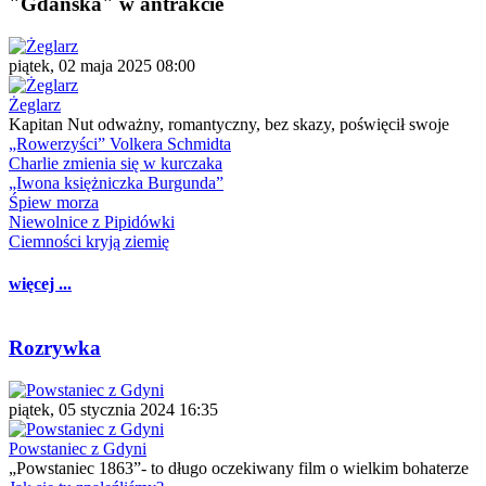
"Gdańska" w antrakcie
piątek, 02 maja 2025 08:00
Żeglarz
Kapitan Nut odważny, romantyczny, bez skazy, poświęcił swoje
„Rowerzyści” Volkera Schmidta
Charlie zmienia się w kurczaka
„Iwona księżniczka Burgunda”
Śpiew morza
Niewolnice z Pipidówki
Ciemności kryją ziemię
więcej ...
Rozrywka
piątek, 05 stycznia 2024 16:35
Powstaniec z Gdyni
„Powstaniec 1863”- to długo oczekiwany film o wielkim bohaterze