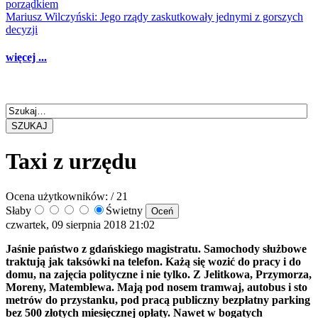
porządkiem
Mariusz Wilczyński: Jego rządy zaskutkowały jednymi z gorszych
decyzji
więcej ...
SZUKAJ
Taxi z urzędu
Ocena użytkowników:
/ 21
Słaby
Świetny
czwartek, 09 sierpnia 2018 21:02
Jaśnie państwo z gdańskiego magistratu. Samochody służbowe
traktują jak taksówki na telefon. Każą się wozić do pracy i do
domu, na zajęcia polityczne i nie tylko. Z Jelitkowa, Przymorza,
Moreny, Matemblewa. Mają pod nosem tramwaj, autobus i sto
metrów do przystanku, pod pracą publiczny bezpłatny parking
bez 500 złotych miesięcznej opłaty. Nawet w bogatych