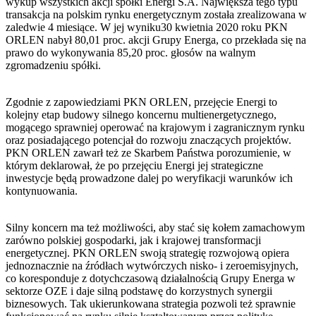
wykup wszystkich akcji spółki Energi S.A. Największa tego typu
transakcja na polskim rynku energetycznym została zrealizowana w
zaledwie 4 miesiące. W jej wyniku30 kwietnia 2020 roku PKN
ORLEN nabył 80,01 proc. akcji Grupy Energa, co przekłada się na
prawo do wykonywania 85,20 proc. głosów na walnym
zgromadzeniu spółki.
Zgodnie z zapowiedziami PKN ORLEN, przejęcie Energi to
kolejny etap budowy silnego koncernu multienergetycznego,
mogącego sprawniej operować na krajowym i zagranicznym rynku
oraz posiadającego potencjał do rozwoju znaczących projektów.
PKN ORLEN zawarł też ze Skarbem Państwa porozumienie, w
którym deklarował, że po przejęciu Energi jej strategiczne
inwestycje będą prowadzone dalej po weryfikacji warunków ich
kontynuowania.
Silny koncern ma też możliwości, aby stać się kołem zamachowym
zarówno polskiej gospodarki, jak i krajowej transformacji
energetycznej. PKN ORLEN swoją strategię rozwojową opiera
jednoznacznie na źródłach wytwórczych nisko- i zeroemisyjnych,
co koresponduje z dotychczasową działalnością Grupy Energa w
sektorze OZE i daje silną podstawę do korzystnych synergii
biznesowych. Tak ukierunkowana strategia pozwoli też sprawnie