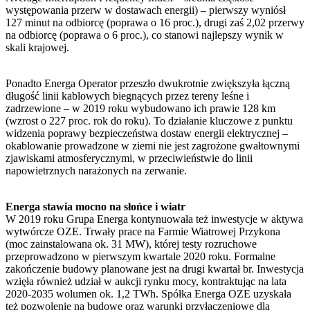
występowania przerw w dostawach energii) – pierwszy wyniósł
127 minut na odbiorcę (poprawa o 16 proc.), drugi zaś 2,02 przerwy
na odbiorcę (poprawa o 6 proc.), co stanowi najlepszy wynik w
skali krajowej.
Ponadto Energa Operator przeszło dwukrotnie zwiększyła łączną
długość linii kablowych biegnących przez tereny leśne i
zadrzewione – w 2019 roku wybudowano ich prawie 128 km
(wzrost o 227 proc. rok do roku). To działanie kluczowe z punktu
widzenia poprawy bezpieczeństwa dostaw energii elektrycznej –
okablowanie prowadzone w ziemi nie jest zagrożone gwałtownymi
zjawiskami atmosferycznymi, w przeciwieństwie do linii
napowietrznych narażonych na zerwanie.
Energa stawia mocno na słońce i wiatr
W 2019 roku Grupa Energa kontynuowała też inwestycje w aktywa
wytwórcze OZE. Trwały prace na Farmie Wiatrowej Przykona
(moc zainstalowana ok. 31 MW), której testy rozruchowe
przeprowadzono w pierwszym kwartale 2020 roku. Formalne
zakończenie budowy planowane jest na drugi kwartał br. Inwestycja
wzięła również udział w aukcji rynku mocy, kontraktując na lata
2020-2035 wolumen ok. 1,2 TWh. Spółka Energa OZE uzyskała
też pozwolenie na budowę oraz warunki przyłączeniowe dla