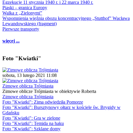
Egzekucje 11 stycznia 1940 r. i 22 marca 1940 r.
Piaski – granica Europy
Walka z „Zielonymi”
Wspomnienia więźnia obozu koncentracyjnego „Stutthof” Wacława
Lewandowskiego (fragment)
Pierwsze transporty
więcej ...
Foto "Kwiatki"
sobota, 13 lutego 2021 11:08
Zimowe oblicza Trójmiasta
Zimowe oblicze Trójmiasta w obiektywie Roberta
Zimowe oblicza Trójmiasta
Foto "Kwiatki": Zima odwiedziła Pomorze
Foto "Kwiatki": Bursztynowy ołtarz w kościele św. Brygidy w
Gdańsku
Foto "Kwiatki": Gra w zielone
Foto "Kwiatki": Temida na haku
Foto "Kwiatki": Szklane domy