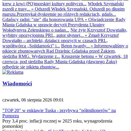
krew z krwi (PO)morskiej kultury polityczn...
Włodek Szymański
zszedł z trasy...
»
Odszedł Włodek Szymański. Odszedł po długim
marszu.Przemykał dyskretnie po różnych redakcjach, gdańs...
Gdańscy radni: "nie" dla honorowania UPA
»
Oświadczenie Rady
Miasta Gdańska w sprawie decyzji Prezydenta Ukrainy
Wołodymyra Zełenskiego o nadan...
Nie żyje Krzysztof Dowgiałło,
wybitny opozycjonista PRL, autor słynnej...
»
Zmarł Krzysztof
Dowgiałło – architekt, działacz opozycji w czasach PRL,
współtwórca „Solidarności” i...
Beton twardy...
»
Informowaliśmy o
pikiecie zbuntowanych Rad Dzielnic Gdańska przed Żakiem,
siedzibą RMG. Wydarzenie z...
Kruszenie betonu
»
W czwartek, 18
czerwca, pod siedzibą Rady Miasta Gdańska (dawnego Żaku)
odbędzie się pikieta zbuntow...
Wiadomości
czwartek, 06 sierpnia 2026 09:01
"TOP 20" w enklawie Tuska - przybywa "półmilionerów" na
Pomorzu
Przy 3,4 proc. inflacji rocznej w 2025 roku, wynagrodzenia
pomorskiej