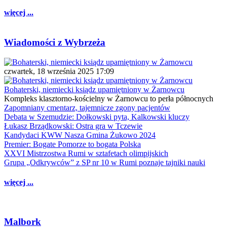
więcej ...
Wiadomości z Wybrzeża
czwartek, 18 września 2025 17:09
Bohaterski, niemiecki ksiądz upamiętniony w Żarnowcu
Kompleks klasztorno-kościelny w Żarnowcu to perła północnych
Zapomniany cmentarz, tajemnicze zgony pacjentów
Debata w Szemudzie: Dołkowski pyta, Kalkowski kluczy
Łukasz Brządkowski: Ostra gra w Tczewie
Kandydaci KWW Nasza Gmina Żukowo 2024
Premier: Bogate Pomorze to bogata Polska
XXVI Mistrzostwa Rumi w sztafetach olimpijskich
Grupa „Odkrywców” z SP nr 10 w Rumi poznaje tajniki nauki
więcej ...
Malbork