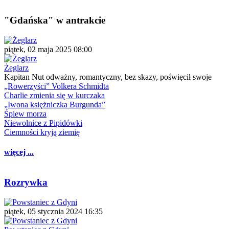
"Gdańska" w antrakcie
piątek, 02 maja 2025 08:00
Żeglarz
Kapitan Nut odważny, romantyczny, bez skazy, poświęcił swoje
„Rowerzyści” Volkera Schmidta
Charlie zmienia się w kurczaka
„Iwona księżniczka Burgunda”
Śpiew morza
Niewolnice z Pipidówki
Ciemności kryją ziemię
więcej ...
Rozrywka
piątek, 05 stycznia 2024 16:35