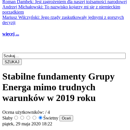
Roman Dambek: Jest zagrożeniem dla naszej tożsamości narodowej
Andrzej Michałowski: To nazwisko kojarzy mi się z niemieckim
porządkiem
Mariusz Wilczyński: Jego rządy zaskutkowały jednymi z gorszych
decyzji
więcej ...
SZUKAJ
Stabilne fundamenty Grupy
Energa mimo trudnych
warunków w 2019 roku
Ocena użytkowników:
/ 4
Słaby
Świetny
piątek, 29 maja 2020 18:22