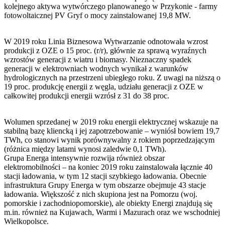
kolejnego aktywa wytwórczego planowanego w Przykonie - farmy
fotowoltaicznej PV Gryf o mocy zainstalowanej 19,8 MW.
W 2019 roku Linia Biznesowa Wytwarzanie odnotowała wzrost
produkcji z OZE o 15 proc. (r/r), głównie za sprawą wyraźnych
wzrostów generacji z wiatru i biomasy. Nieznaczny spadek
generacji w elektrowniach wodnych wynikał z warunków
hydrologicznych na przestrzeni ubiegłego roku. Z uwagi na niższą o
19 proc. produkcję energii z węgla, udziału generacji z OZE w
całkowitej produkcji energii wzrósł z 31 do 38 proc.
Wolumen sprzedanej w 2019 roku energii elektrycznej wskazuje na
stabilną bazę kliencką i jej zapotrzebowanie – wyniósł bowiem 19,7
TWh, co stanowi wynik porównywalny z rokiem poprzedzającym
(różnica między latami wynosi zaledwie 0,1 TWh).
Grupa Energa intensywnie rozwija również obszar
elektromobilności – na koniec 2019 roku zainstalowała łącznie 40
stacji ładowania, w tym 12 stacji szybkiego ładowania. Obecnie
infrastruktura Grupy Energa w tym obszarze obejmuje 43 stacje
ładowania. Większość z nich skupiona jest na Pomorzu (woj.
pomorskie i zachodniopomorskie), ale obiekty Energi znajdują się
m.in. również na Kujawach, Warmi i Mazurach oraz we wschodniej
Wielkopolsce.