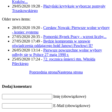
Kraków...
29/05/2020 19:28
-
Płażyński krytykuje wyborcze pomysły
Trzaskowskiego
Older news items:
28/05/2020 19:20
-
Czesław Nowak: Pierwsze wolne wybory
- koniec systemu
27/05/2020 20:35
-
Pomorski Rynek Pracy - wzrost liczby...
27/05/2020 17:49
-
Będzie kompromis w sprawie
oświadczenia oddającego hołd Janowi Pawłowi II?
26/05/2020 13:14
-
Pierwsze powszechne wolne wybory
odbyły się w Polsce 27 maja 1990 r.
25/05/2020 17:24
-
72. rocznica śmierci rtm. Witolda
Pileckiego
Poprzednia strona
Następna strona
Dodaj komentarz
Imię (obowiązkowe)
E-Mail (obowiązkowe)