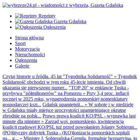
Reprinty
Gazeta Gdańska
Ogłoszenia
Strona główna
Sport
Motoryzacja
Nieruchomości
Ogłoszenia
Galerie
Czytaj historię u źródła. 45 lat "Tygodnika Solidarność"
»
Tygodnik
Solidarność obchodzi w tym roku 45-lecie istnienia. Od chwili
ukazania się pierwszego numer...
"TOP 20" w enklawie Tuska -
przybywa "półmilionerów" na Pomorzu
»
Przy 3,4 proc. inflacji
rocznej w 2025 roku, wynagrodzenia pomorskiej nomenklatury
gospodarczej kszt...
Gdańsk upamiętnił...
»
W sobotę i w niedzielę
w Gdańsku miały miejsce uroczystości upamiętniające okrutne
zbrodnie na polsk...
Prawo prawa koalicji KO/PSL - wyprawka last
minute dla minister
»
Zarząd woj. pomorskiego, kwintesencja
koalicji rządowej KO/PSL tuż przed powołaniem Jolanty Sobieran...
(PO)lityczny dobytek Tuska - (KO)lonizacja pomorskich szpitali
na... g...
»
Minister J. Sobierańska-Grenda, formalnie bezpartyjna, to