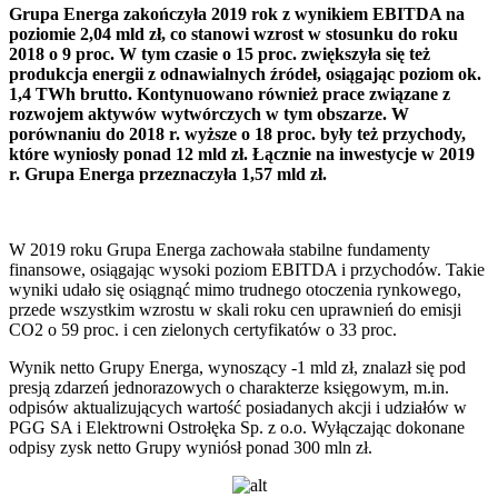
Grupa Energa zakończyła 2019 rok z wynikiem EBITDA na
poziomie 2,04 mld zł, co stanowi wzrost w stosunku do roku
2018 o 9 proc. W tym czasie o 15 proc. zwiększyła się też
produkcja energii z odnawialnych źródeł, osiągając poziom ok.
1,4 TWh brutto. Kontynuowano również prace związane z
rozwojem aktywów wytwórczych w tym obszarze. W
porównaniu do 2018 r. wyższe o 18 proc. były też przychody,
które wyniosły ponad 12 mld zł. Łącznie na inwestycje w 2019
r. Grupa Energa przeznaczyła 1,57 mld zł.
W 2019 roku Grupa Energa zachowała stabilne fundamenty
finansowe, osiągając wysoki poziom EBITDA i przychodów. Takie
wyniki udało się osiągnąć mimo trudnego otoczenia rynkowego,
przede wszystkim wzrostu w skali roku cen uprawnień do emisji
CO2 o 59 proc. i cen zielonych certyfikatów o 33 proc.
Wynik netto Grupy Energa, wynoszący -1 mld zł, znalazł się pod
presją zdarzeń jednorazowych o charakterze księgowym, m.in.
odpisów aktualizujących wartość posiadanych akcji i udziałów w
PGG SA i Elektrowni Ostrołęka Sp. z o.o. Wyłączając dokonane
odpisy zysk netto Grupy wyniósł ponad 300 mln zł.