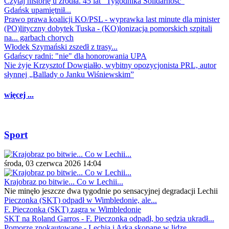
Czytaj historię u źródła. 45 lat "Tygodnika Solidarność"
Gdańsk upamiętnił...
Prawo prawa koalicji KO/PSL - wyprawka last minute dla minister
(PO)lityczny dobytek Tuska - (KO)lonizacja pomorskich szpitali
na... garbach chorych
Włodek Szymański zszedł z trasy...
Gdańscy radni: "nie" dla honorowania UPA
Nie żyje Krzysztof Dowgiałło, wybitny opozycjonista PRL, autor
słynnej „Ballady o Janku Wiśniewskim”
więcej ...
Sport
środa, 03 czerwca 2026 14:04
Krajobraz po bitwie... Co w Lechii...
Nie minęło jeszcze dwa tygodnie po sensacyjnej degradacji Lechii
Pieczonka (SKT) odpadł w Wimbledonie, ale...
F. Pieczonka (SKT) zagra w Wimbledonie
SKT na Roland Garros - F. Pieczonka odpadł, bo sędzia ukradł...
Pomorze znokautowane - Lechia i Arka skopane w lidze