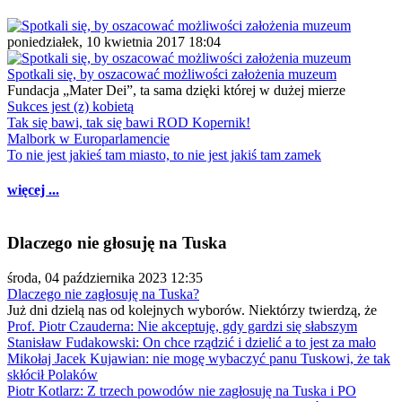
poniedziałek, 10 kwietnia 2017 18:04
Spotkali się, by oszacować możliwości założenia muzeum
Fundacja „Mater Dei”, ta sama dzięki której w dużej mierze
Sukces jest (z) kobietą
Tak się bawi, tak się bawi ROD Kopernik!
Malbork w Europarlamencie
To nie jest jakieś tam miasto, to nie jest jakiś tam zamek
więcej ...
Dlaczego nie głosuję na Tuska
środa, 04 października 2023 12:35
Dlaczego nie zagłosuję na Tuska?
Już dni dzielą nas od kolejnych wyborów. Niektórzy twierdzą, że
Prof. Piotr Czauderna: Nie akceptuję, gdy gardzi się słabszym
Stanisław Fudakowski: On chce rządzić i dzielić a to jest za mało
Mikołaj Jacek Kujawian: nie mogę wybaczyć panu Tuskowi, że tak
skłócił Polaków
Piotr Kotlarz: Z trzech powodów nie zagłosuję na Tuska i PO