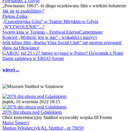
Powstaniec z Gdyni
„Powstaniec 1863”- to długo oczekiwany film o wielkim bohaterze
Jak się tu znaleźliśmy?
Piękna Zośka
„Czarodziejska Góra” w Teatrze Miejskim w Gdyni
„WYZWOLENIE”...?
Święto kina w Toruniu – Festiwal EnergaCamerimage
Koncert „Wolność jest w nas” - wokaliści i muzycy
Jeśli lubisz film „Buena Vista Social Club” nie możesz przegapić
show na Ołowiance
GAROU już 25 i 27 lutego wystąpi w Polsce! Dzwonnik z Notre
Dame zaśpiewa w ERGO Arenie
więcej ...
piątek, 16 września 2022 18:15
2076 dni obozu pod Gdańskiem
Obóz koncentracyjny Stutthof wyzwoliły wojska III Frontu
Marsz Śmierci
Markus Włodarczyk KL Stutthof - nr 79059