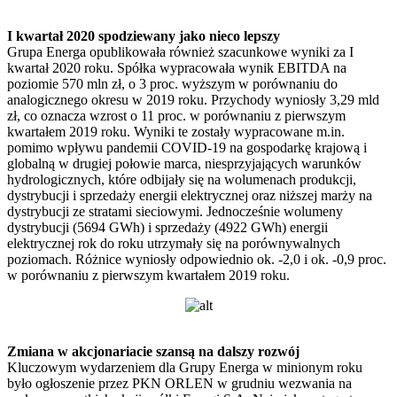
I kwartał 2020 spodziewany jako nieco lepszy
Grupa Energa opublikowała również szacunkowe wyniki za I
kwartał 2020 roku. Spółka wypracowała wynik EBITDA na
poziomie 570 mln zł, o 3 proc. wyższym w porównaniu do
analogicznego okresu w 2019 roku. Przychody wyniosły 3,29 mld
zł, co oznacza wzrost o 11 proc. w porównaniu z pierwszym
kwartałem 2019 roku. Wyniki te zostały wypracowane m.in.
pomimo wpływu pandemii COVID-19 na gospodarkę krajową i
globalną w drugiej połowie marca, niesprzyjających warunków
hydrologicznych, które odbijały się na wolumenach produkcji,
dystrybucji i sprzedaży energii elektrycznej oraz niższej marży na
dystrybucji ze stratami sieciowymi. Jednocześnie wolumeny
dystrybucji (5694 GWh) i sprzedaży (4922 GWh) energii
elektrycznej rok do roku utrzymały się na porównywalnych
poziomach. Różnice wyniosły odpowiednio ok. -2,0 i ok. -0,9 proc.
w porównaniu z pierwszym kwartałem 2019 roku.
Zmiana w akcjonariacie szansą na dalszy rozwój
Kluczowym wydarzeniem dla Grupy Energa w minionym roku
było ogłoszenie przez PKN ORLEN w grudniu wezwania na