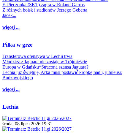
F. Pieczonka (SKT) zagra w Roland Garros
Z różnych boisk i stadionów Jerzego Geberta
Jacek...
więcej ...
Piłka w grze
Transferowa ofensywa w Lechii trwa
Młodzież z Jaguara nie zostaje w Trójmieście
Europa w Gdańsku*Stracona szansa Jaguara?
Lechia już świętuje, Arka musi postawić kropkę nad i, jubileusz
Budziwojskiego
więcej ...
Lechia
środa, 08 lipca 2026 19:31