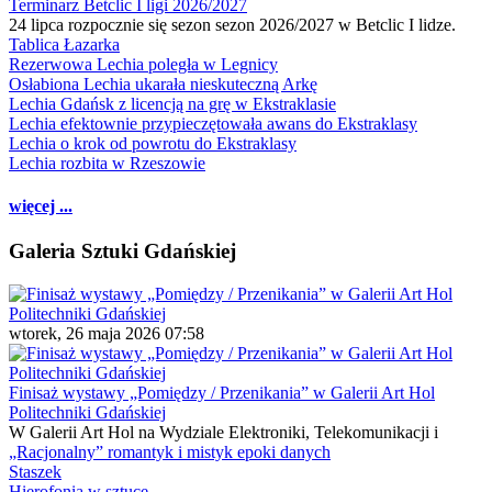
Terminarz Betclic I ligi 2026/2027
24 lipca rozpocznie się sezon sezon 2026/2027 w Betclic I lidze.
Tablica Łazarka
Rezerwowa Lechia poległa w Legnicy
Osłabiona Lechia ukarała nieskuteczną Arkę
Lechia Gdańsk z licencją na grę w Ekstraklasie
Lechia efektownie przypieczętowała awans do Ekstraklasy
Lechia o krok od powrotu do Ekstraklasy
Lechia rozbita w Rzeszowie
więcej ...
Galeria Sztuki Gdańskiej
wtorek, 26 maja 2026 07:58
Finisaż wystawy „Pomiędzy / Przenikania” w Galerii Art Hol
Politechniki Gdańskiej
W Galerii Art Hol na Wydziale Elektroniki, Telekomunikacji i
„Racjonalny” romantyk i mistyk epoki danych
Staszek
Hierofonia w sztuce