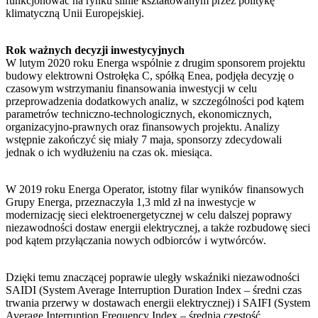
funkcjonować na rynku silnie kształtowanym przez politykę
klimatyczną Unii Europejskiej.
Rok ważnych decyzji inwestycyjnych
W lutym 2020 roku Energa wspólnie z drugim sponsorem projektu
budowy elektrowni Ostrołęka C, spółką Enea, podjęła decyzję o
czasowym wstrzymaniu finansowania inwestycji w celu
przeprowadzenia dodatkowych analiz, w szczególności pod kątem
parametrów techniczno-technologicznych, ekonomicznych,
organizacyjno-prawnych oraz finansowych projektu. Analizy
wstępnie zakończyć się miały 7 maja, sponsorzy zdecydowali
jednak o ich wydłużeniu na czas ok. miesiąca.
W 2019 roku Energa Operator, istotny filar wyników finansowych
Grupy Energa, przeznaczyła 1,3 mld zł na inwestycje w
modernizację sieci elektroenergetycznej w celu dalszej poprawy
niezawodności dostaw energii elektrycznej, a także rozbudowę sieci
pod kątem przyłączania nowych odbiorców i wytwórców.
Dzięki temu znaczącej poprawie uległy wskaźniki niezawodności
SAIDI (System Average Interruption Duration Index – średni czas
trwania przerwy w dostawach energii elektrycznej) i SAIFI (System
Average Interruption Frequency Index – średnia częstość