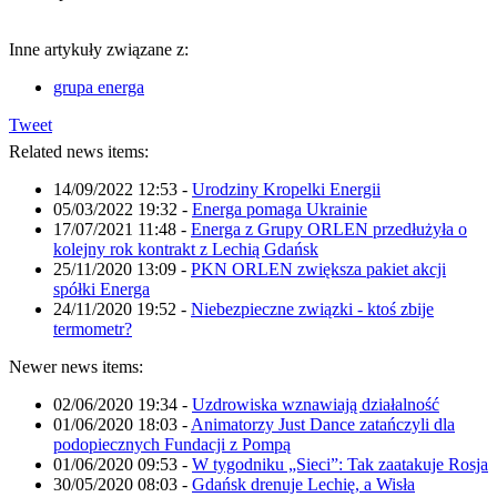
Inne artykuły związane z:
grupa energa
Tweet
Related news items:
14/09/2022 12:53
-
Urodziny Kropelki Energii
05/03/2022 19:32
-
Energa pomaga Ukrainie
17/07/2021 11:48
-
Energa z Grupy ORLEN przedłużyła o
kolejny rok kontrakt z Lechią Gdańsk
25/11/2020 13:09
-
PKN ORLEN zwiększa pakiet akcji
spółki Energa
24/11/2020 19:52
-
Niebezpieczne związki - ktoś zbije
termometr?
Newer news items:
02/06/2020 19:34
-
Uzdrowiska wznawiają działalność
01/06/2020 18:03
-
Animatorzy Just Dance zatańczyli dla
podopiecznych Fundacji z Pompą
01/06/2020 09:53
-
W tygodniku „Sieci”: Tak zaatakuje Rosja
30/05/2020 08:03
-
Gdańsk drenuje Lechię, a Wisła