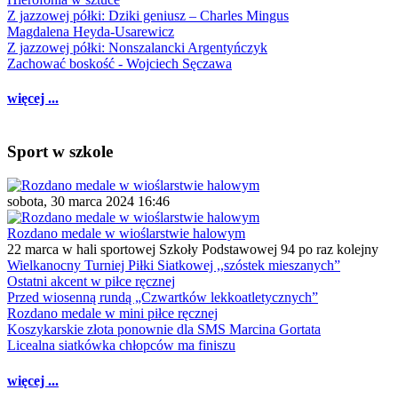
Z jazzowej półki: Dziki geniusz – Charles Mingus
Magdalena Heyda-Usarewicz
Z jazzowej półki: Nonszalancki Argentyńczyk
Zachować boskość - Wojciech Sęczawa
więcej ...
Sport w szkole
sobota, 30 marca 2024 16:46
Rozdano medale w wioślarstwie halowym
22 marca w hali sportowej Szkoły Podstawowej 94 po raz kolejny
Wielkanocny Turniej Piłki Siatkowej ,,szóstek mieszanych”
Ostatni akcent w piłce ręcznej
Przed wiosenną rundą „Czwartków lekkoatletycznych”
Rozdano medale w mini piłce ręcznej
Koszykarskie złota ponownie dla SMS Marcina Gortata
Licealna siatkówka chłopców ma finiszu
więcej ...