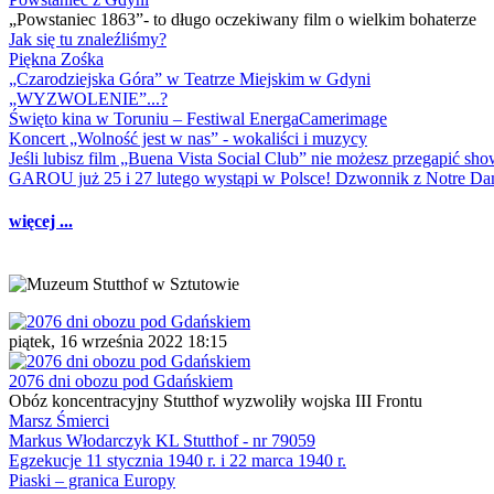
„Powstaniec 1863”- to długo oczekiwany film o wielkim bohaterze
Jak się tu znaleźliśmy?
Piękna Zośka
„Czarodziejska Góra” w Teatrze Miejskim w Gdyni
„WYZWOLENIE”...?
Święto kina w Toruniu – Festiwal EnergaCamerimage
Koncert „Wolność jest w nas” - wokaliści i muzycy
Jeśli lubisz film „Buena Vista Social Club” nie możesz przegapić s
GAROU już 25 i 27 lutego wystąpi w Polsce! Dzwonnik z Notre 
więcej ...
piątek, 16 września 2022 18:15
2076 dni obozu pod Gdańskiem
Obóz koncentracyjny Stutthof wyzwoliły wojska III Frontu
Marsz Śmierci
Markus Włodarczyk KL Stutthof - nr 79059
Egzekucje 11 stycznia 1940 r. i 22 marca 1940 r.
Piaski – granica Europy