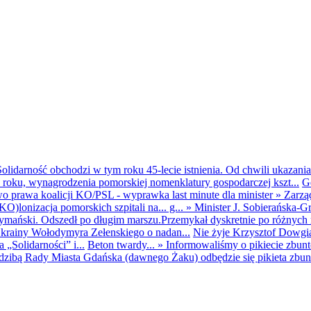
olidarność obchodzi w tym roku 45-lecie istnienia. Od chwili ukazania
25 roku, wynagrodzenia pomorskiej nomenklatury gospodarczej kszt...
G
o prawa koalicji KO/PSL - wyprawka last minute dla minister
»
Zarzą
O)lonizacja pomorskich szpitali na... g...
»
Minister J. Sobierańska-G
mański. Odszedł po długim marszu.Przemykał dyskretnie po różnych r
krainy Wołodymyra Zełenskiego o nadan...
Nie żyje Krzysztof Dowgiał
„Solidarności” i...
Beton twardy...
»
Informowaliśmy o pikiecie zbu
dzibą Rady Miasta Gdańska (dawnego Żaku) odbędzie się pikieta zbun