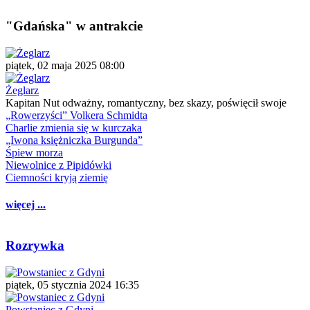
"Gdańska" w antrakcie
piątek, 02 maja 2025 08:00
Żeglarz
Kapitan Nut odważny, romantyczny, bez skazy, poświęcił swoje
„Rowerzyści” Volkera Schmidta
Charlie zmienia się w kurczaka
„Iwona księżniczka Burgunda”
Śpiew morza
Niewolnice z Pipidówki
Ciemności kryją ziemię
więcej ...
Rozrywka
piątek, 05 stycznia 2024 16:35
Powstaniec z Gdyni