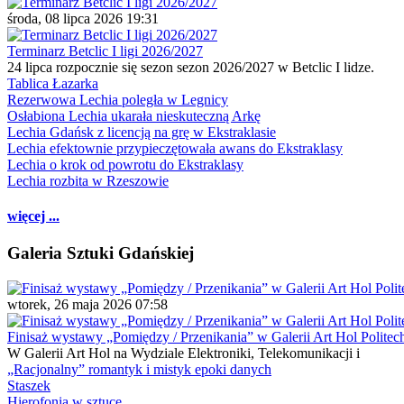
środa, 08 lipca 2026 19:31
Terminarz Betclic I ligi 2026/2027
24 lipca rozpocznie się sezon sezon 2026/2027 w Betclic I lidze.
Tablica Łazarka
Rezerwowa Lechia poległa w Legnicy
Osłabiona Lechia ukarała nieskuteczną Arkę
Lechia Gdańsk z licencją na grę w Ekstraklasie
Lechia efektownie przypieczętowała awans do Ekstraklasy
Lechia o krok od powrotu do Ekstraklasy
Lechia rozbita w Rzeszowie
więcej ...
Galeria Sztuki Gdańskiej
wtorek, 26 maja 2026 07:58
Finisaż wystawy „Pomiędzy / Przenikania” w Galerii Art Hol Politec
W Galerii Art Hol na Wydziale Elektroniki, Telekomunikacji i
„Racjonalny” romantyk i mistyk epoki danych
Staszek
Hierofonia w sztuce