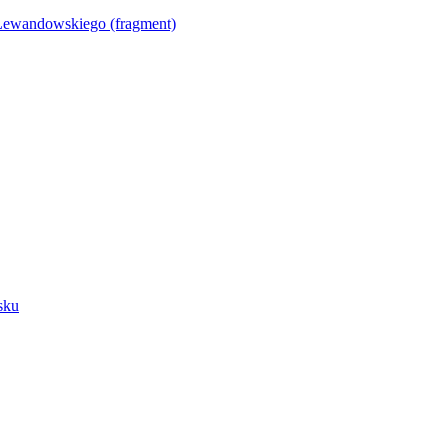
Lewandowskiego (fragment)
sku