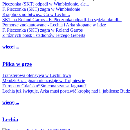
Pieczonka (SKT) odpadł w Wimbledonie, ale...
F. Pieczonka (SKT) zagra w Wimbledonie
Krajobraz po bitwie... Co w Lechii...
SKT na Roland Garros - F. Pieczonka odpadł, bo sędzia ukradł...
Pomorze znokautowane - Lechia i Arka skopane w lidze
F. Pieczonka (SKT) zagra w Roland Garros
Z różnych boisk i stadionów Jerzego Geberta
więcej ...
Piłka w grze
Transferowa ofensywa w Lechii trwa
Młodzież z Jaguara nie zostaje w Trójmieście
Europa w Gdańsku*Stracona szansa Jaguara?
Lechia już świętuje, Arka musi postawić kropkę nad i, jubileusz Bud
więcej ...
Lechia