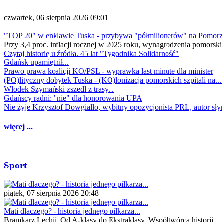
czwartek, 06 sierpnia 2026 09:01
"TOP 20" w enklawie Tuska - przybywa "półmilionerów" na Pomor
Przy 3,4 proc. inflacji rocznej w 2025 roku, wynagrodzenia pomorski
Czytaj historię u źródła. 45 lat "Tygodnika Solidarność"
Gdańsk upamiętnił...
Prawo prawa koalicji KO/PSL - wyprawka last minute dla minister
(PO)lityczny dobytek Tuska - (KO)lonizacja pomorskich szpitali na..
Włodek Szymański zszedł z trasy...
Gdańscy radni: "nie" dla honorowania UPA
Nie żyje Krzysztof Dowgiałło, wybitny opozycjonista PRL, autor sł
więcej ...
Sport
piątek, 07 sierpnia 2026 20:48
Mati dlaczego? - historia jednego piłkarza...
Bramkarz Lechii. Od A-klasy do Ekstraklasy. Współtwórca historii