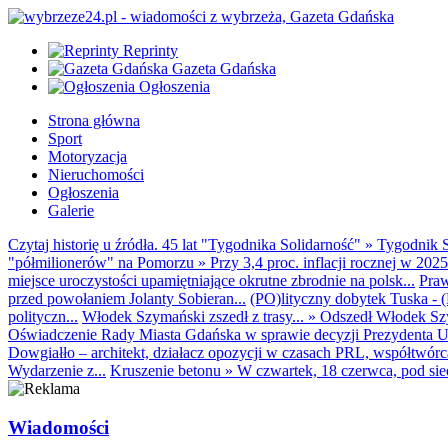
Reprinty
Gazeta Gdańska
Ogłoszenia
Strona główna
Sport
Motoryzacja
Nieruchomości
Ogłoszenia
Galerie
Czytaj historię u źródła. 45 lat "Tygodnika Solidarność"
»
Tygodnik S
"półmilionerów" na Pomorzu
»
Przy 3,4 proc. inflacji rocznej w 20
miejsce uroczystości upamiętniające okrutne zbrodnie na polsk...
Praw
przed powołaniem Jolanty Sobieran...
(PO)lityczny dobytek Tuska - (K
polityczn...
Włodek Szymański zszedł z trasy...
»
Odszedł Włodek Szy
Oświadczenie Rady Miasta Gdańska w sprawie decyzji Prezydenta U
Dowgiałło – architekt, działacz opozycji w czasach PRL, współtwórca 
Wydarzenie z...
Kruszenie betonu
»
W czwartek, 18 czerwca, pod sie
Wiadomości