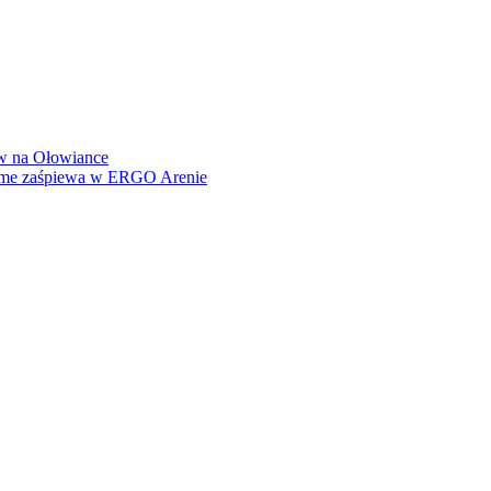
how na Ołowiance
Dame zaśpiewa w ERGO Arenie