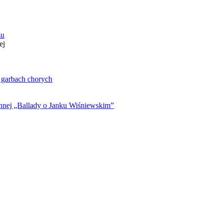
zu
ej
. garbach chorych
ynnej „Ballady o Janku Wiśniewskim”