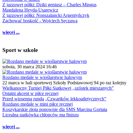
Z jazzowej półki: Dziki geniusz – Charles Mingus
Magdalena Heyda-Usarewicz
Z jazzowej półki: Nonszalancki Argentyńczyk
Zachować boskość - Wojciech Sęczawa
więcej ...
Sport w szkole
sobota, 30 marca 2024 16:46
Rozdano medale w wioślarstwie halowym
22 marca w hali sportowej Szkoły Podstawowej 94 po raz kolejny
Wielkanocny Turniej Piłki Siatkowej ,,szóstek mieszanych”
Ostatni akcent w piłce ręcznej
Przed wiosenną rundą „Czwartków lekkoatletycznych”
Rozdano medale w mini piłce ręcznej
Koszykarskie złota ponownie dla SMS Marcina Gortata
Licealna siatkówka chłopców ma finiszu
więcej ...