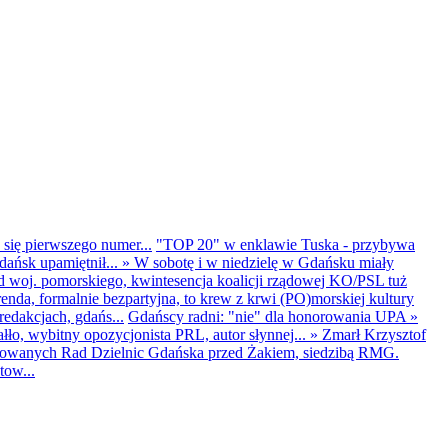
 się pierwszego numer...
"TOP 20" w enklawie Tuska - przybywa
dańsk upamiętnił...
»
W sobotę i w niedzielę w Gdańsku miały
d woj. pomorskiego, kwintesencja koalicji rządowej KO/PSL tuż
renda, formalnie bezpartyjna, to krew z krwi (PO)morskiej kultury
edakcjach, gdańs...
Gdańscy radni: "nie" dla honorowania UPA
»
ło, wybitny opozycjonista PRL, autor słynnej...
»
Zmarł Krzysztof
ntowanych Rad Dzielnic Gdańska przed Żakiem, siedzibą RMG.
tow...