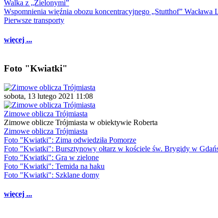
Walka z „Zielonymi”
Wspomnienia więźnia obozu koncentracyjnego „Stutthof” Wacława 
Pierwsze transporty
więcej ...
Foto "Kwiatki"
sobota, 13 lutego 2021 11:08
Zimowe oblicza Trójmiasta
Zimowe oblicze Trójmiasta w obiektywie Roberta
Zimowe oblicza Trójmiasta
Foto "Kwiatki": Zima odwiedziła Pomorze
Foto "Kwiatki": Bursztynowy ołtarz w kościele św. Brygidy w Gdań
Foto "Kwiatki": Gra w zielone
Foto "Kwiatki": Temida na haku
Foto "Kwiatki": Szklane domy
więcej ...