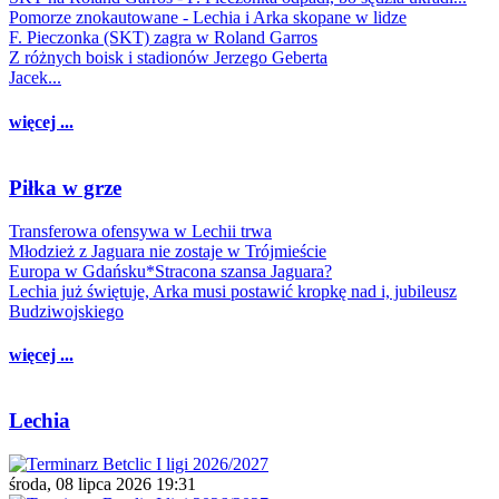
Pomorze znokautowane - Lechia i Arka skopane w lidze
F. Pieczonka (SKT) zagra w Roland Garros
Z różnych boisk i stadionów Jerzego Geberta
Jacek...
więcej ...
Piłka w grze
Transferowa ofensywa w Lechii trwa
Młodzież z Jaguara nie zostaje w Trójmieście
Europa w Gdańsku*Stracona szansa Jaguara?
Lechia już świętuje, Arka musi postawić kropkę nad i, jubileusz
Budziwojskiego
więcej ...
Lechia
środa, 08 lipca 2026 19:31