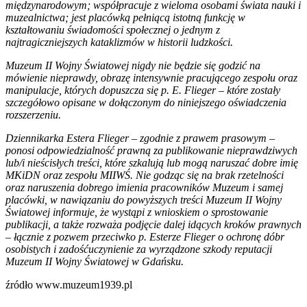
międzynarodowym; współpracuje z wieloma osobami świata nauki i
muzealnictwa; jest placówką pełniącą istotną funkcję w
kształtowaniu świadomości społecznej o jednym z
najtragiczniejszych kataklizmów w historii ludzkości.
Muzeum II Wojny Światowej nigdy nie będzie się godzić na
mówienie nieprawdy, obrazę intensywnie pracującego zespołu oraz
manipulacje, których dopuszcza się p. E. Flieger – które zostały
szczegółowo opisane w dołączonym do niniejszego oświadczenia
rozszerzeniu.
Dziennikarka Estera Flieger – zgodnie z prawem prasowym –
ponosi odpowiedzialność prawną za publikowanie nieprawdziwych
lub/i nieścisłych treści, które szkalują lub mogą naruszać dobre imię
MKiDN oraz zespołu MIIWŚ. Nie godząc się na brak rzetelności
oraz naruszenia dobrego imienia pracowników Muzeum i samej
placówki, w nawiązaniu do powyższych treści Muzeum II Wojny
Światowej informuje, że wystąpi z wnioskiem o sprostowanie
publikacji, a także rozważa podjęcie dalej idących kroków prawnych
– łącznie z pozwem przeciwko p. Esterze Flieger o ochronę dóbr
osobistych i zadośćuczynienie za wyrządzone szkody reputacji
Muzeum II Wojny Światowej w Gdańsku.
źródło www.muzeum1939.pl