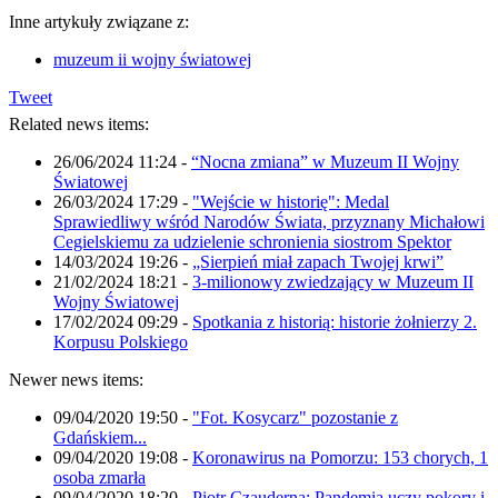
Inne artykuły związane z:
muzeum ii wojny światowej
Tweet
Related news items:
26/06/2024 11:24
-
“Nocna zmiana” w Muzeum II Wojny
Światowej
26/03/2024 17:29
-
"Wejście w historię": Medal
Sprawiedliwy wśród Narodów Świata, przyznany Michałowi
Cegielskiemu za udzielenie schronienia siostrom Spektor
14/03/2024 19:26
-
„Sierpień miał zapach Twojej krwi”
21/02/2024 18:21
-
3-milionowy zwiedzający w Muzeum II
Wojny Światowej
17/02/2024 09:29
-
Spotkania z historią: historie żołnierzy 2.
Korpusu Polskiego
Newer news items:
09/04/2020 19:50
-
"Fot. Kosycarz" pozostanie z
Gdańskiem...
09/04/2020 19:08
-
Koronawirus na Pomorzu: 153 chorych, 1
osoba zmarła
09/04/2020 18:20
-
Piotr Czauderna: Pandemia uczy pokory i