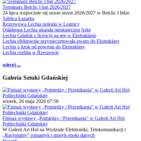
Terminarz Betclic I ligi 2026/2027
24 lipca rozpocznie się sezon sezon 2026/2027 w Betclic I lidze.
Tablica Łazarka
Rezerwowa Lechia poległa w Legnicy
Osłabiona Lechia ukarała nieskuteczną Arkę
Lechia Gdańsk z licencją na grę w Ekstraklasie
Lechia efektownie przypieczętowała awans do Ekstraklasy
Lechia o krok od powrotu do Ekstraklasy
Lechia rozbita w Rzeszowie
więcej ...
Galeria Sztuki Gdańskiej
wtorek, 26 maja 2026 07:58
Finisaż wystawy „Pomiędzy / Przenikania” w Galerii Art Hol
Politechniki Gdańskiej
W Galerii Art Hol na Wydziale Elektroniki, Telekomunikacji i
„Racjonalny” romantyk i mistyk epoki danych
Staszek