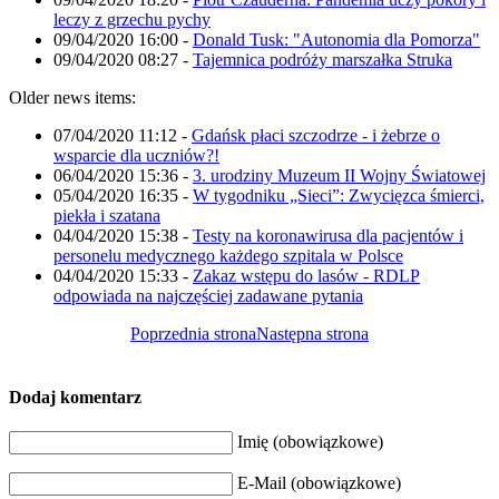
leczy z grzechu pychy
09/04/2020 16:00
-
Donald Tusk: "Autonomia dla Pomorza"
09/04/2020 08:27
-
Tajemnica podróży marszałka Struka
Older news items:
07/04/2020 11:12
-
Gdańsk płaci szczodrze - i żebrze o
wsparcie dla uczniów?!
06/04/2020 15:36
-
3. urodziny Muzeum II Wojny Światowej
05/04/2020 16:35
-
W tygodniku „Sieci”: Zwycięzca śmierci,
piekła i szatana
04/04/2020 15:38
-
Testy na koronawirusa dla pacjentów i
personelu medycznego każdego szpitala w Polsce
04/04/2020 15:33
-
Zakaz wstępu do lasów - RDLP
odpowiada na najczęściej zadawane pytania
Poprzednia strona
Następna strona
Dodaj komentarz
Imię (obowiązkowe)
E-Mail (obowiązkowe)