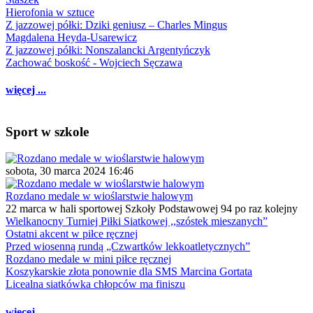
Hierofonia w sztuce
Z jazzowej półki: Dziki geniusz – Charles Mingus
Magdalena Heyda-Usarewicz
Z jazzowej półki: Nonszalancki Argentyńczyk
Zachować boskość - Wojciech Sęczawa
więcej ...
Sport w szkole
sobota, 30 marca 2024 16:46
Rozdano medale w wioślarstwie halowym
22 marca w hali sportowej Szkoły Podstawowej 94 po raz kolejny
Wielkanocny Turniej Piłki Siatkowej ,,szóstek mieszanych”
Ostatni akcent w piłce ręcznej
Przed wiosenną rundą „Czwartków lekkoatletycznych”
Rozdano medale w mini piłce ręcznej
Koszykarskie złota ponownie dla SMS Marcina Gortata
Licealna siatkówka chłopców ma finiszu
więcej ...