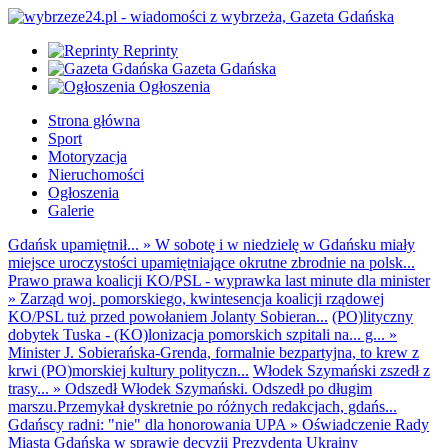
Reprinty
Gazeta Gdańska
Ogłoszenia
Strona główna
Sport
Motoryzacja
Nieruchomości
Ogłoszenia
Galerie
Gdańsk upamiętnił...
»
W sobotę i w niedzielę w Gdańsku miały
miejsce uroczystości upamiętniające okrutne zbrodnie na polsk...
Prawo prawa koalicji KO/PSL - wyprawka last minute dla minister
»
Zarząd woj. pomorskiego, kwintesencja koalicji rządowej
KO/PSL tuż przed powołaniem Jolanty Sobieran...
(PO)lityczny
dobytek Tuska - (KO)lonizacja pomorskich szpitali na... g...
»
Minister J. Sobierańska-Grenda, formalnie bezpartyjna, to krew z
krwi (PO)morskiej kultury polityczn...
Włodek Szymański zszedł z
trasy...
»
Odszedł Włodek Szymański. Odszedł po długim
marszu.Przemykał dyskretnie po różnych redakcjach, gdańs...
Gdańscy radni: "nie" dla honorowania UPA
»
Oświadczenie Rady
Miasta Gdańska w sprawie decyzji Prezydenta Ukrainy