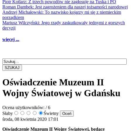
Piotr Kotlarz: Z trzech powodów nie zagłosuję na Tuska i PO
Roman Dambek: Jest zagrożeniem dla naszej tożsamości narodowej
Andrzej Michałowski: To nazwisko kojarzy mi się z niemieckim
porządkiem
Mariusz Wilczyński: Jego rządy zaskutkowały jednymi z gorszych
decyzji
więcej ...
SZUKAJ
Oświadczenie Muzeum II
Wojny Światowej w Gdańsku
Ocena użytkowników:
/ 6
Słaby
Świetny
środa, 08 kwietnia 2020 17:01
Oświadczenie Muzeum II Wojny Światowej, będące