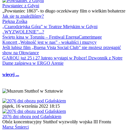
Powstaniec z Gdyni
„Powstaniec 1863”- to długo oczekiwany film o wielkim bohaterze
Jak się tu znaleźliśmy?
Piękna Zośka
„Czarodziejska Góra” w Teatrze Miejskim w Gdyni
„WYZWOLENIE”...?
Święto kina w Toruniu – Festiwal EnergaCamerimage
Koncert „Wolność jest w nas” - wokaliści i muzycy
Jeśli lubisz film „Buena Vista Social Club” nie możesz przegapić
show na Ołowiance
GAROU już 25 i 27 lutego wystąpi w Polsce! Dzwonnik z Notre
Dame zaśpiewa w ERGO Arenie
więcej ...
piątek, 16 września 2022 18:15
2076 dni obozu pod Gdańskiem
Obóz koncentracyjny Stutthof wyzwoliły wojska III Frontu
Marsz Śmierci