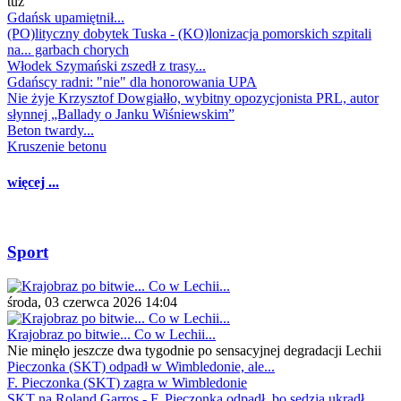
tuż
Gdańsk upamiętnił...
(PO)lityczny dobytek Tuska - (KO)lonizacja pomorskich szpitali
na... garbach chorych
Włodek Szymański zszedł z trasy...
Gdańscy radni: "nie" dla honorowania UPA
Nie żyje Krzysztof Dowgiałło, wybitny opozycjonista PRL, autor
słynnej „Ballady o Janku Wiśniewskim”
Beton twardy...
Kruszenie betonu
więcej ...
Sport
środa, 03 czerwca 2026 14:04
Krajobraz po bitwie... Co w Lechii...
Nie minęło jeszcze dwa tygodnie po sensacyjnej degradacji Lechii
Pieczonka (SKT) odpadł w Wimbledonie, ale...
F. Pieczonka (SKT) zagra w Wimbledonie
SKT na Roland Garros - F. Pieczonka odpadł, bo sędzia ukradł...