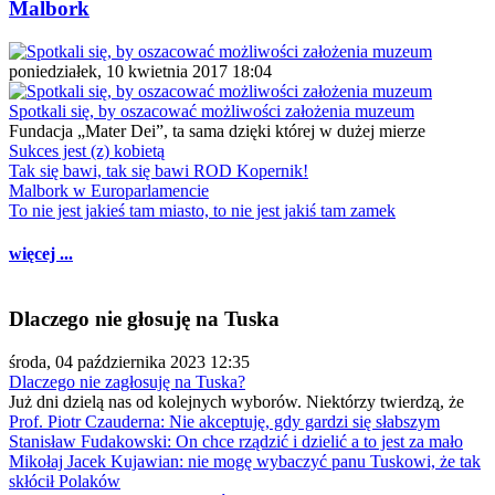
Malbork
poniedziałek, 10 kwietnia 2017 18:04
Spotkali się, by oszacować możliwości założenia muzeum
Fundacja „Mater Dei”, ta sama dzięki której w dużej mierze
Sukces jest (z) kobietą
Tak się bawi, tak się bawi ROD Kopernik!
Malbork w Europarlamencie
To nie jest jakieś tam miasto, to nie jest jakiś tam zamek
więcej ...
Dlaczego nie głosuję na Tuska
środa, 04 października 2023 12:35
Dlaczego nie zagłosuję na Tuska?
Już dni dzielą nas od kolejnych wyborów. Niektórzy twierdzą, że
Prof. Piotr Czauderna: Nie akceptuję, gdy gardzi się słabszym
Stanisław Fudakowski: On chce rządzić i dzielić a to jest za mało
Mikołaj Jacek Kujawian: nie mogę wybaczyć panu Tuskowi, że tak
skłócił Polaków