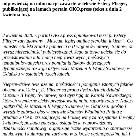
odpowiedzią na informacje zawarte w tekście Estery Flieger,
publikującej na łamach portalu OKO.press (tekst z dnia 2
kwietnia br.).
2 kwietnia 2020 r. portal OKO.press opublikował tekst p. Estery
Flieger zatytułowany „Muzeum lepiej omijać szerokim łukiem”. Co
minister Gliński zrobił z pamięcią o II wojnie światowej. Stanowi on
wyraz nierzetelności publicystycznej. Jego autorka ucieka się do
przedstawiania informacji nieprawdziwych, nieścisłych
(zmanipulowanych) oraz pomijania faktów dotyczących
dynamicznego rozwoju aktywności Muzeum II Wojny Światowej w
Gdańsku w ostatnich trzech latach.
Nieprawdziwe twierdzenia, nieścisłości i pomijanie istotnych faktów
obecne w tekście p. E. Flieger są próbą dyskredytacji działań
Muzeum II Wojny Światowej pod dyrekcją dr. Karola Nawrockiego,
których wymierne efekty przedstawiają m.in. raporty roczne. Należy
podkreślić, że Muzeum II Wojny Światowej w Gdańsku: głośno i
wyraźnie zabrało głos w sprawie kłamstw Władimira Putina z
grudnia 2019 r., zrzucającego na Polskę winę za rozpętanie II wojny
światowej; posiada znaczące osiągnięcia w prowadzonej
działalności statutowej; organizuje liczne wydarzenia o charakterze
naukowym i kulturalnym zarówno w zakresie ogólnopolskim, jak i