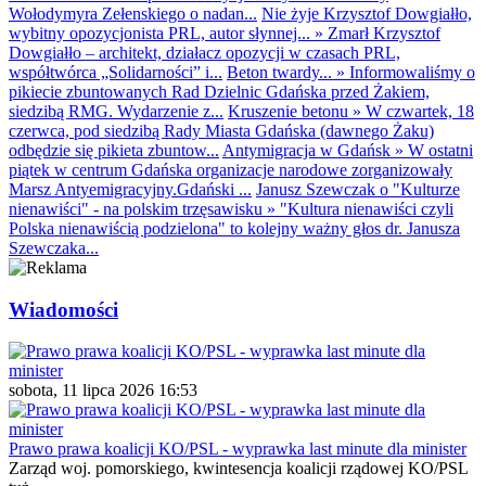
Wołodymyra Zełenskiego o nadan...
Nie żyje Krzysztof Dowgiałło,
wybitny opozycjonista PRL, autor słynnej...
»
Zmarł Krzysztof
Dowgiałło – architekt, działacz opozycji w czasach PRL,
współtwórca „Solidarności” i...
Beton twardy...
»
Informowaliśmy o
pikiecie zbuntowanych Rad Dzielnic Gdańska przed Żakiem,
siedzibą RMG. Wydarzenie z...
Kruszenie betonu
»
W czwartek, 18
czerwca, pod siedzibą Rady Miasta Gdańska (dawnego Żaku)
odbędzie się pikieta zbuntow...
Antymigracja w Gdańsk
»
W ostatni
piątek w centrum Gdańska organizacje narodowe zorganizowały
Marsz Antyemigracyjny.Gdański ...
Janusz Szewczak o "Kulturze
nienawiści" - na polskim trzęsawisku
»
"Kultura nienawiści czyli
Polska nienawiścią podzielona" to kolejny ważny głos dr. Janusza
Szewczaka...
Wiadomości
sobota, 11 lipca 2026 16:53
Prawo prawa koalicji KO/PSL - wyprawka last minute dla minister
Zarząd woj. pomorskiego, kwintesencja koalicji rządowej KO/PSL