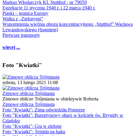
Markus Włodarczyk KL Stutthof - nr 79059
Egzekucje 11 stycznia 1940 r. i 22 marca 1940 r.
Piaski – granica Europy
Walka z „Zielonymi”
Wspomnienia więźnia obozu koncentracyjnego „Stutthof” Wacława
Lewandowskiego (fragment)
Pierwsze transporty
więcej ...
Foto "Kwiatki"
sobota, 13 lutego 2021 11:08
Zimowe oblicza Trójmiasta
Zimowe oblicze Trójmiasta w obiektywie Roberta
Zimowe oblicza Trójmiasta
Foto "Kwiatki": Zima odwiedziła Pomorze
Foto "Kwiatki": Bursztynowy ołtarz w kościele św. Brygidy w
Gdańsku
Foto "Kwiatki": Gra w zielone
Foto "Kwiatki": Temida na haku