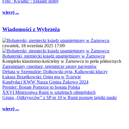
Foto "Kwiatki": Szklane domy
więcej ...
Wiadomości z Wybrzeża
czwartek, 18 września 2025 17:09
Bohaterski, niemiecki ksiądz upamiętniony w Żarnowcu
Kompleks klasztorno-kościelny w Żarnowcu to perła północnych
Zapomniany cmentarz, tajemnicze zgony pacjentów
Debata w Szemudzie: Dołkowski pyta, Kalkowski kluczy
Łukasz Brządkowski: Ostra gra w Tczewie
Kandydaci KWW Nasza Gmina Żukowo 2024
Premier: Bogate Pomorze to bogata Polska
XXVI Mistrzostwa Rumi w sztafetach olimpijskich
Grupa „Odkrywców” z SP nr 10 w Rumi poznaje tajniki nauki
więcej ...