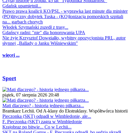
Czytaj historię u źródła. 45 lat "Tygodnika Solidarność"
Gdańsk upamiętnił...
Prawo prawa koalicji KO/PSL - wyprawka last minute dla minister
(PO)lityczny dobytek Tuska - (KO)lonizacja pomorskich szpitali
na... garbach chorych
Włodek Szymański zszedł z trasy...
Gdańscy radni: "nie" dla honorowania UPA
Nie żyje Krzysztof Dowgiałło, wybitny opozycjonista PRL, autor
słynnej „Ballady o Janku Wiśniewskim”
więcej ...
Sport
piątek, 07 sierpnia 2026 20:48
Mati dlaczego? - historia jednego piłkarza...
Bramkarz Lechii. Od A-klasy do Ekstraklasy. Współtwórca historii
Pieczonka (SKT) odpadł w Wimbledonie, ale...
F. Pieczonka (SKT) zagra w Wimbledonie
Krajobraz po bitwie... Co w Lechii...
SKT na Roland Garros - F. Pieczonka odpadł, bo sędzia ukradł...