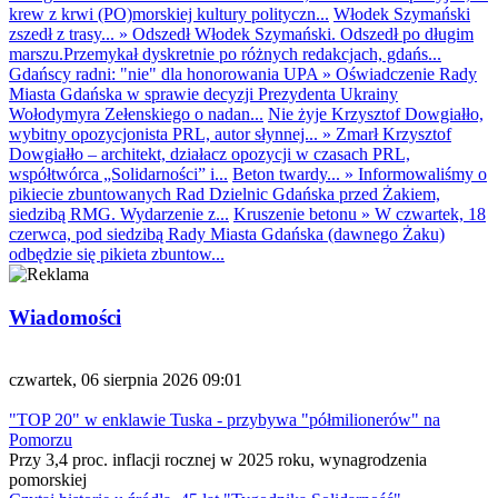
krew z krwi (PO)morskiej kultury polityczn...
Włodek Szymański
zszedł z trasy...
»
Odszedł Włodek Szymański. Odszedł po długim
marszu.Przemykał dyskretnie po różnych redakcjach, gdańs...
Gdańscy radni: "nie" dla honorowania UPA
»
Oświadczenie Rady
Miasta Gdańska w sprawie decyzji Prezydenta Ukrainy
Wołodymyra Zełenskiego o nadan...
Nie żyje Krzysztof Dowgiałło,
wybitny opozycjonista PRL, autor słynnej...
»
Zmarł Krzysztof
Dowgiałło – architekt, działacz opozycji w czasach PRL,
współtwórca „Solidarności” i...
Beton twardy...
»
Informowaliśmy o
pikiecie zbuntowanych Rad Dzielnic Gdańska przed Żakiem,
siedzibą RMG. Wydarzenie z...
Kruszenie betonu
»
W czwartek, 18
czerwca, pod siedzibą Rady Miasta Gdańska (dawnego Żaku)
odbędzie się pikieta zbuntow...
Wiadomości
czwartek, 06 sierpnia 2026 09:01
"TOP 20" w enklawie Tuska - przybywa "półmilionerów" na
Pomorzu
Przy 3,4 proc. inflacji rocznej w 2025 roku, wynagrodzenia
pomorskiej