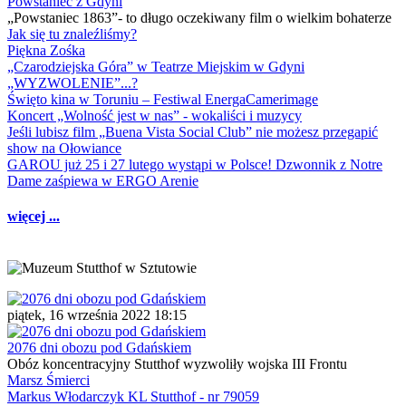
Powstaniec z Gdyni
„Powstaniec 1863”- to długo oczekiwany film o wielkim bohaterze
Jak się tu znaleźliśmy?
Piękna Zośka
„Czarodziejska Góra” w Teatrze Miejskim w Gdyni
„WYZWOLENIE”...?
Święto kina w Toruniu – Festiwal EnergaCamerimage
Koncert „Wolność jest w nas” - wokaliści i muzycy
Jeśli lubisz film „Buena Vista Social Club” nie możesz przegapić
show na Ołowiance
GAROU już 25 i 27 lutego wystąpi w Polsce! Dzwonnik z Notre
Dame zaśpiewa w ERGO Arenie
więcej ...
piątek, 16 września 2022 18:15
2076 dni obozu pod Gdańskiem
Obóz koncentracyjny Stutthof wyzwoliły wojska III Frontu
Marsz Śmierci
Markus Włodarczyk KL Stutthof - nr 79059