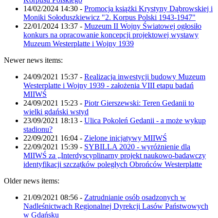
14/02/2024 14:30
-
Promocja książki Krystyny Dąbrowskiej i
Moniki Sołoduszkiewicz "2. Korpus Polski 1943-1947"
22/01/2024 13:37
-
Muzeum II Wojny Światowej ogłosiło
konkurs na opracowanie koncepcji projektowej wystawy
Muzeum Westerplatte i Wojny 1939
Newer news items:
24/09/2021 15:37
-
Realizacja inwestycji budowy Muzeum
Westerplatte i Wojny 1939 - założenia VIII etapu badań
MIIWŚ
24/09/2021 15:23
-
Piotr Gierszewski: Teren Gedanii to
wielki gdański wstyd
23/09/2021 18:13
-
Ulica Pokoleń Gedanii - a może wykup
stadionu?
22/09/2021 16:04
-
Zielone inicjatywy MIIWŚ
22/09/2021 15:39
-
SYBILLA 2020 - wyróżnienie dla
MIIWŚ za „Interdyscyplinarny projekt naukowo-badawczy
identyfikacji szczątków poległych Obrońców Westerplatte
Older news items:
21/09/2021 08:56
-
Zatrudnianie osób osadzonych w
Nadleśnictwach Regionalnej Dyrekcji Lasów Państwowych
w Gdańsku