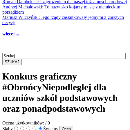
Roman Dambek: Jest zagrożeniem dla naszej tożsamości narodowej
Andrzej Michałowski: To nazwisko kojarzy mi się z niemieckim
porządkiem
Mariusz Wilczyński: Jego rządy zaskutkowały jednymi z gorszych
decyzji
więcej ...
SZUKAJ
Konkurs graficzny
#ObrońcyNiepodległej dla
uczniów szkół podstawowych
oraz ponadpodstawowych
Ocena użytkowników:
/ 0
Słaby
Świetny