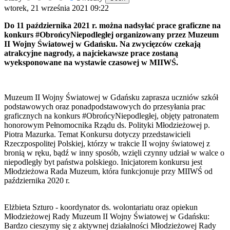
wtorek, 21 września 2021 09:22
Do 11 października 2021 r. można nadsyłać prace graficzne na
konkurs #ObrońcyNiepodległej organizowany przez Muzeum
II Wojny Światowej w Gdańsku. Na zwycięzców czekają
atrakcyjne nagrody, a najciekawsze prace zostaną
wyeksponowane na wystawie czasowej w MIIWŚ.
Muzeum II Wojny Światowej w Gdańsku zaprasza uczniów szkół
podstawowych oraz ponadpodstawowych do przesyłania prac
graficznych na konkurs #ObrońcyNiepodległej, objęty patronatem
honorowym Pełnomocnika Rządu ds. Polityki Młodzieżowej p.
Piotra Mazurka. Temat Konkursu dotyczy przedstawicieli
Rzeczpospolitej Polskiej, którzy w trakcie II wojny światowej z
bronią w ręku, bądź w inny sposób, wzięli czynny udział w walce o
niepodległy byt państwa polskiego. Inicjatorem konkursu jest
Młodzieżowa Rada Muzeum, która funkcjonuje przy MIIWŚ od
października 2020 r.
Elżbieta Szturo - koordynator ds. wolontariatu oraz opiekun
Młodzieżowej Rady Muzeum II Wojny Światowej w Gdańsku:
Bardzo cieszymy się z aktywnej działalności Młodzieżowej Rady