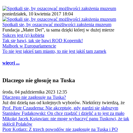
poniedziałek, 10 kwietnia 2017 18:04
Spotkali się, by oszacować możliwości założenia muzeum
Fundacja „Mater Dei”, ta sama dzięki której w dużej mierze
Sukces jest (z) kobietą
Tak się bawi, tak się bawi ROD Kopernik!
Malbork w Europarlamencie
To nie jest jakieś tam miasto, to nie jest jakiś tam zamek
więcej ...
Dlaczego nie głosuję na Tuska
środa, 04 października 2023 12:35
Dlaczego nie zagłosuję na Tuska?
Już dni dzielą nas od kolejnych wyborów. Niektórzy twierdzą, że
Prof. Piotr Czauderna: Nie akceptuję, gdy gardzi się słabszym
Stanisław Fudakowski: On chce rządzić i dzielić a to jest za mało
Mikołaj Jacek Kujawian: nie mogę wybaczyć panu Tuskowi, że tak
skłócił Polaków
Piotr Kotlarz: Z trzech powodów nie zagłosuję na Tuska i PO