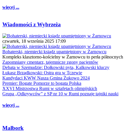
więcej ...
Wiadomości z Wybrzeża
czwartek, 18 września 2025 17:09
Bohaterski, niemiecki ksiądz upamiętniony w Żarnowcu
Kompleks klasztorno-kościelny w Żarnowcu to perła północnych
Zapomniany cmentarz, tajemnicze zgony pacjentów
Debata w Szemudzie: Dołkowski pyta, Kalkowski kluczy
Łukasz Brządkowski: Ostra gra w Tczewie
Kandydaci KWW Nasza Gmina Żukowo 2024
Premier: Bogate Pomorze to bogata Polska
XXVI Mistrzostwa Rumi w sztafetach olimpijskich
Grupa „Odkrywców” z SP nr 10 w Rumi poznaje tajniki nauki
więcej ...
Malbork