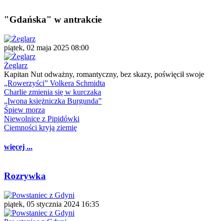
"Gdańska" w antrakcie
piątek, 02 maja 2025 08:00
Żeglarz
Kapitan Nut odważny, romantyczny, bez skazy, poświęcił swoje
„Rowerzyści” Volkera Schmidta
Charlie zmienia się w kurczaka
„Iwona księżniczka Burgunda”
Śpiew morza
Niewolnice z Pipidówki
Ciemności kryją ziemię
więcej ...
Rozrywka
piątek, 05 stycznia 2024 16:35