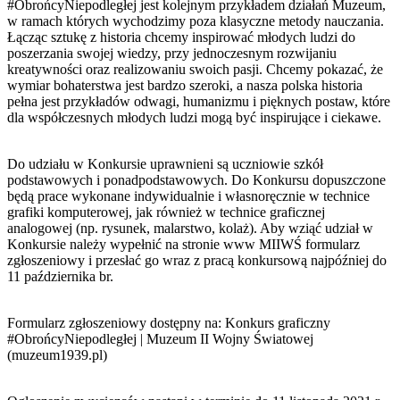
#ObrońcyNiepodległej jest kolejnym przykładem działań Muzeum,
w ramach których wychodzimy poza klasyczne metody nauczania.
Łącząc sztukę z historia chcemy inspirować młodych ludzi do
poszerzania swojej wiedzy, przy jednoczesnym rozwijaniu
kreatywności oraz realizowaniu swoich pasji. Chcemy pokazać, że
wymiar bohaterstwa jest bardzo szeroki, a nasza polska historia
pełna jest przykładów odwagi, humanizmu i pięknych postaw, które
dla współczesnych młodych ludzi mogą być inspirujące i ciekawe.
Do udziału w Konkursie uprawnieni są uczniowie szkół
podstawowych i ponadpodstawowych. Do Konkursu dopuszczone
będą prace wykonane indywidualnie i własnoręcznie w technice
grafiki komputerowej, jak również w technice graficznej
analogowej (np. rysunek, malarstwo, kolaż). Aby wziąć udział w
Konkursie należy wypełnić na stronie www MIIWŚ formularz
zgłoszeniowy i przesłać go wraz z pracą konkursową najpóźniej do
11 października br.
Formularz zgłoszeniowy dostępny na: Konkurs graficzny
#ObrońcyNiepodległej | Muzeum II Wojny Światowej
(muzeum1939.pl)