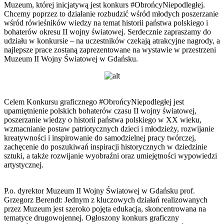
Muzeum, której inicjatywą jest konkurs #ObrońcyNiepodległej.
Chcemy poprzez to działanie rozbudzić wśród młodych poszerzanie
wśród rówieśników wiedzy na temat historii państwa polskiego i
bohaterów okresu II wojny światowej. Serdecznie zapraszamy do
udziału w konkursie – na uczestników czekają atrakcyjne nagrody, a
najlepsze prace zostaną zaprezentowane na wystawie w przestrzeni
Muzeum II Wojny Światowej w Gdańsku.
Celem Konkursu graficznego #ObrońcyNiepodległej jest
upamiętnienie polskich bohaterów czasu II wojny światowej,
poszerzanie wiedzy o historii państwa polskiego w XX wieku,
wzmacnianie postaw patriotycznych dzieci i młodzieży, rozwijanie
kreatywności i inspirowanie do samodzielnej pracy twórczej,
zachęcenie do poszukiwań inspiracji historycznych w dziedzinie
sztuki, a także rozwijanie wyobraźni oraz umiejętności wypowiedzi
artystycznej.
P.o. dyrektor Muzeum II Wojny Światowej w Gdańsku prof.
Grzegorz Berendt: Jednym z kluczowych działań realizowanych
przez Muzeum jest szeroko pojęta edukacja, skoncentrowana na
tematyce drugowojennej. Ogłoszony konkurs graficzny