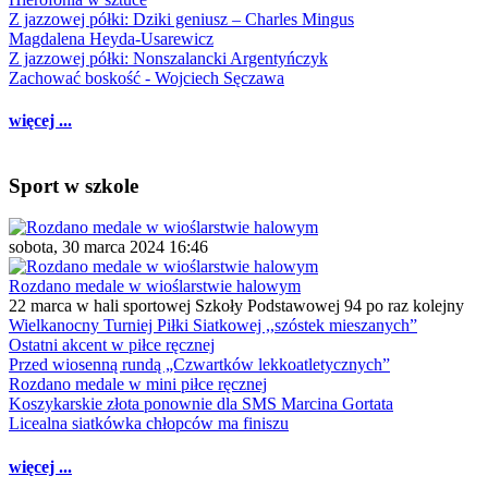
Z jazzowej półki: Dziki geniusz – Charles Mingus
Magdalena Heyda-Usarewicz
Z jazzowej półki: Nonszalancki Argentyńczyk
Zachować boskość - Wojciech Sęczawa
więcej ...
Sport w szkole
sobota, 30 marca 2024 16:46
Rozdano medale w wioślarstwie halowym
22 marca w hali sportowej Szkoły Podstawowej 94 po raz kolejny
Wielkanocny Turniej Piłki Siatkowej ,,szóstek mieszanych”
Ostatni akcent w piłce ręcznej
Przed wiosenną rundą „Czwartków lekkoatletycznych”
Rozdano medale w mini piłce ręcznej
Koszykarskie złota ponownie dla SMS Marcina Gortata
Licealna siatkówka chłopców ma finiszu
więcej ...