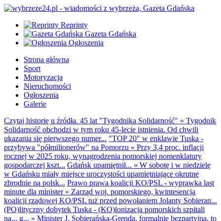
Reprinty
Gazeta Gdańska
Ogłoszenia
Strona główna
Sport
Motoryzacja
Nieruchomości
Ogłoszenia
Galerie
Czytaj historię u źródła. 45 lat "Tygodnika Solidarność"
»
Tygodnik
Solidarność obchodzi w tym roku 45-lecie istnienia. Od chwili
ukazania się pierwszego numer...
"TOP 20" w enklawie Tuska -
przybywa "półmilionerów" na Pomorzu
»
Przy 3,4 proc. inflacji
rocznej w 2025 roku, wynagrodzenia pomorskiej nomenklatury
gospodarczej kszt...
Gdańsk upamiętnił...
»
W sobotę i w niedzielę
w Gdańsku miały miejsce uroczystości upamiętniające okrutne
zbrodnie na polsk...
Prawo prawa koalicji KO/PSL - wyprawka last
minute dla minister
»
Zarząd woj. pomorskiego, kwintesencja
koalicji rządowej KO/PSL tuż przed powołaniem Jolanty Sobieran...
(PO)lityczny dobytek Tuska - (KO)lonizacja pomorskich szpitali
na... g...
»
Minister J. Sobierańska-Grenda, formalnie bezpartyjna, to