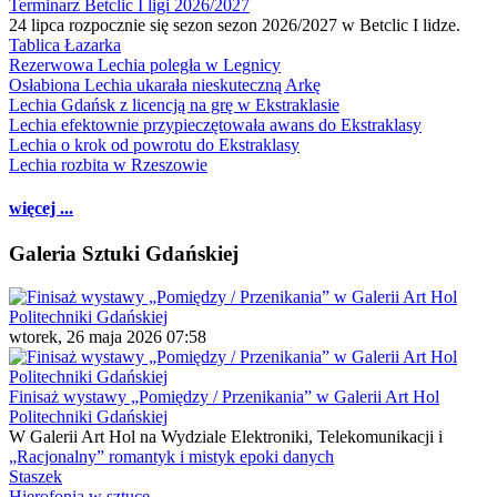
Terminarz Betclic I ligi 2026/2027
24 lipca rozpocznie się sezon sezon 2026/2027 w Betclic I lidze.
Tablica Łazarka
Rezerwowa Lechia poległa w Legnicy
Osłabiona Lechia ukarała nieskuteczną Arkę
Lechia Gdańsk z licencją na grę w Ekstraklasie
Lechia efektownie przypieczętowała awans do Ekstraklasy
Lechia o krok od powrotu do Ekstraklasy
Lechia rozbita w Rzeszowie
więcej ...
Galeria Sztuki Gdańskiej
wtorek, 26 maja 2026 07:58
Finisaż wystawy „Pomiędzy / Przenikania” w Galerii Art Hol
Politechniki Gdańskiej
W Galerii Art Hol na Wydziale Elektroniki, Telekomunikacji i
„Racjonalny” romantyk i mistyk epoki danych
Staszek
Hierofonia w sztuce