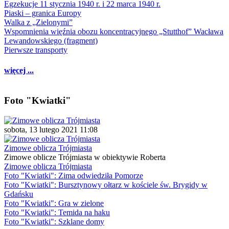
Egzekucje 11 stycznia 1940 r. i 22 marca 1940 r.
Piaski – granica Europy
Walka z „Zielonymi”
Wspomnienia więźnia obozu koncentracyjnego „Stutthof” Wacława
Lewandowskiego (fragment)
Pierwsze transporty
więcej ...
Foto "Kwiatki"
sobota, 13 lutego 2021 11:08
Zimowe oblicza Trójmiasta
Zimowe oblicze Trójmiasta w obiektywie Roberta
Zimowe oblicza Trójmiasta
Foto "Kwiatki": Zima odwiedziła Pomorze
Foto "Kwiatki": Bursztynowy ołtarz w kościele św. Brygidy w
Gdańsku
Foto "Kwiatki": Gra w zielone
Foto "Kwiatki": Temida na haku
Foto "Kwiatki": Szklane domy