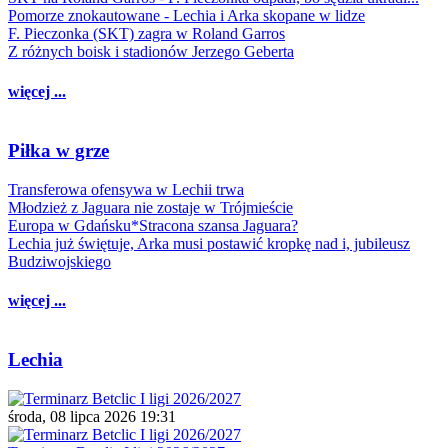
Pomorze znokautowane - Lechia i Arka skopane w lidze
F. Pieczonka (SKT) zagra w Roland Garros
Z różnych boisk i stadionów Jerzego Geberta
więcej ...
Piłka w grze
Transferowa ofensywa w Lechii trwa
Młodzież z Jaguara nie zostaje w Trójmieście
Europa w Gdańsku*Stracona szansa Jaguara?
Lechia już świętuje, Arka musi postawić kropkę nad i, jubileusz
Budziwojskiego
więcej ...
Lechia
środa, 08 lipca 2026 19:31