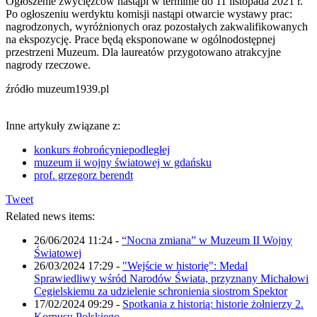
Ogłoszenie zwycięzców nastąpi w terminie do 11 listopada 2021 r.
Po ogłoszeniu werdyktu komisji nastąpi otwarcie wystawy prac:
nagrodzonych, wyróżnionych oraz pozostałych zakwalifikowanych
na ekspozycję. Prace będą eksponowane w ogólnodostępnej
przestrzeni Muzeum. Dla laureatów przygotowano atrakcyjne
nagrody rzeczowe.
źródło muzeum1939.pl
Inne artykuły związane z:
konkurs #obrońcyniepodległej
muzeum ii wojny światowej w gdańsku
prof. grzegorz berendt
Tweet
Related news items:
26/06/2024 11:24
-
“Nocna zmiana” w Muzeum II Wojny
Światowej
26/03/2024 17:29
-
"Wejście w historię": Medal
Sprawiedliwy wśród Narodów Świata, przyznany Michałowi
Cegielskiemu za udzielenie schronienia siostrom Spektor
17/02/2024 09:29
-
Spotkania z historią: historie żołnierzy 2.
Korpusu Polskiego